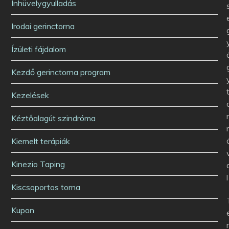
Ínhüvelygyulladás
Irodai gerinctorna
Ízületi fájdalom
Kezdő gerinctorna program
Kezelések
Kéztőalagút szindróma
Kiemelt terápiák
Kinezio Taping
l
Kiscsoportos torna
Kupon