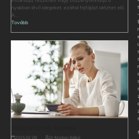
nyakban lévő idegeket, ezáltal fejfájást idézhet elő.
A…
Tovább
Fejfájás típusai, kezelése
2015.02.28.
Dr Kriston Ildikó