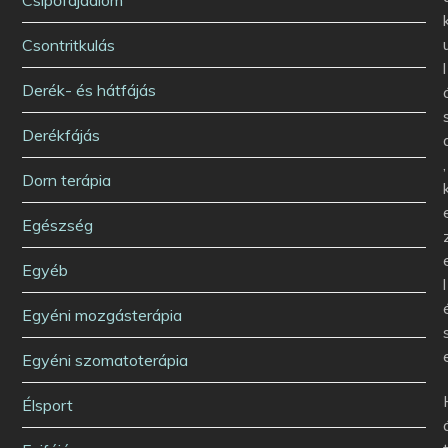
Csontritkulás
l
Derék- és hátfájás
Derékfájás
,
Dorn terápia
Egészség
Egyéb
l
Egyéni mozgásterápia
Egyéni szomatoterápia
Élsport