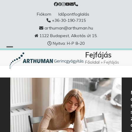
Skip
to
Fiókom
Időpontfoglalás
content
+36-30-190-7315
arthuman@arthuman.hu
1122 Budapest, Alkotás út 15.
Nyitva: H-P 8–20
Fejfájás
Főoldal
»
Fejfájás