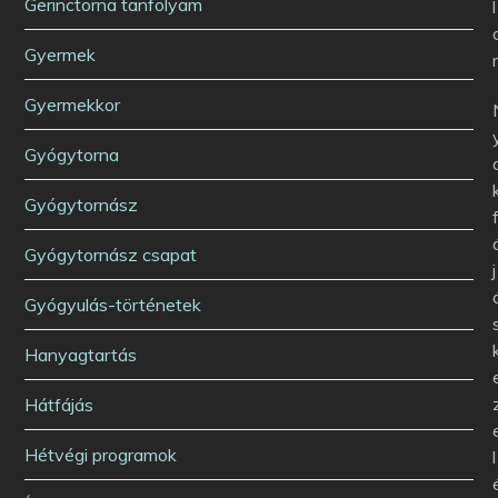
Gerinctorna tanfolyam
l
Gyermek
Gyermekkor
Gyógytorna
Gyógytornász
Gyógytornász csapat
j
Gyógyulás-történetek
Hanyagtartás
Hátfájás
Hétvégi programok
l