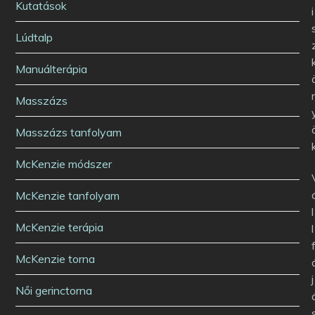
Kutatások
i
Lúdtalp
Manuálterápia
Masszázs
Masszázs tanfolyam
McKenzie módszer
McKenzie tanfolyam
l
McKenzie terápia
l
McKenzie torna
j
Női gerinctorna