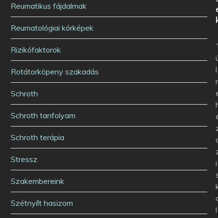
Reumatikus fájdalmak
Reumatológiai kórképek
Rizikófaktorok
l
Rotátorköpeny szakadás
Schroth
Schroth tanfolyam
Schroth terápia
Stressz
i
Szakembereink
Szétnyílt hasizom
l