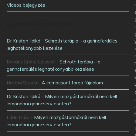
Videós bejegyzés
Legutóbbi hozzászólások
Dr Kriston Ildikó
-
Schroth terápia – a gerincferdülés
leghatékonyabb kezelése
Kovács Endre Lajosné
-
Schroth terápia – a
gerincferdülés leghatékonyabb kezelése
Bartha Szilvia
-
A combcsont forgó fájdalom
Dr Kriston Ildikó
-
Milyen mozgásformákról nem kell
lemondani gerincsérv esetén?
i
Láda Nóra
-
Milyen mozgásformákról nem kell
lemondani gerincsérv esetén?