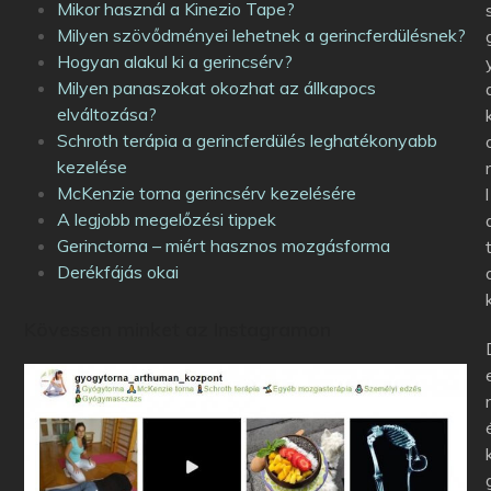
Mikor használ a Kinezio Tape?
Milyen szövődményei lehetnek a gerincferdülésnek?
Hogyan alakul ki a gerincsérv?
Milyen panaszokat okozhat az állkapocs
elváltozása?
Schroth terápia a gerincferdülés leghatékonyabb
kezelése
McKenzie torna gerincsérv kezelésére
l
A legjobb megelőzési tippek
Gerinctorna – miért hasznos mozgásforma
Derékfájás okai
Kövessen minket az Instagramon