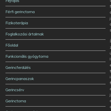
Fejfájás
Férfi gerinctorna
j
Fizikoterápia
Foglalkozási ártalmak
Í
Főoldal
Funkcionális gyógytorna
l
Gerincferdülés
i
Gerincpanaszok
Gerincsérv
j
Gerinctorna