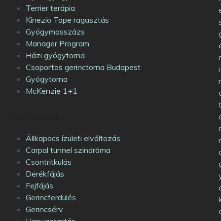
Terrier terápia
Kinezio Tape ragasztás
Gyógymasszázs
Manager Program
Házi gyógytorna
Csoportos gerinctorna Budapest
i
Gyógytorna
McKenzie 1+1
Betegségek
Állkapocs ízületi elváltozás
Carpal tunnel szindróma
Csontritkulás
Derékfájás
Fejfájás
Gerincferdülés
Gerincsérv