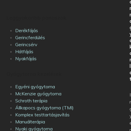
Leggyakoribb panaszok
Derékfájás
Gerincferdülés
Gerincsérv
Hátfájás
Nyakfájás
l
Gyógytorna kezelések
Egyéni gyógytorna
McKenzie gyógytorna
I
Schroth terápia
Állkapocs gyógytorna (TMI)
Komplex testtartásjavítás
Manuálterápia
Nyaki gyógytorna