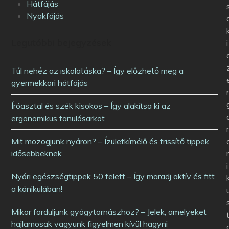
Hátfájás
Nyakfájás
Legutóbbi bejegyzések
i
Túl nehéz az iskolatáska? – Így előzhető meg a
gyermekkori hátfájás
Íróasztal és szék kisokos – Így alakítsa ki az
ergonomikus tanulósarkot
Mit mozogjunk nyáron? – Ízületkímélő és frissítő tippek
idősebbeknek
i
Nyári egészségtippek 50 felett – Így maradj aktív és fitt
a kánikulában!
Mikor forduljunk gyógytornászhoz? – Jelek, amelyeket
hajlamosak vagyunk figyelmen kívül hagyni