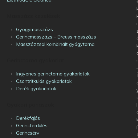
Masszázs kezelések
i
Gyógymasszázs
Gerincmasszázs – Breuss masszázs
Masszázzsal kombinált gyógytorna
Gerinctorna gyakorlat
Ingyenes gerinctorna gyakorlatok
Í
Csontritkulás gyakorlatok
Derék gyakorlatok
Gyakori panaszok
l
Derékfájás
Gerincferdülés
í
Gerincsérv