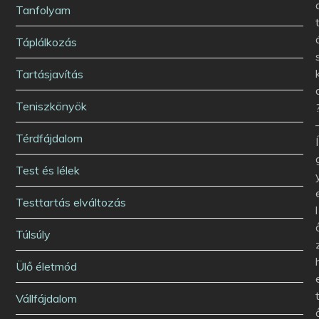
Tanfolyam
Táplálkozás
Tartásjavítás
Teniszkönyök
Térdfájdalom
Í
Test és lélek
Testtartás elváltozás
l
Túlsúly
Ülő életmód
Vállfájdalom