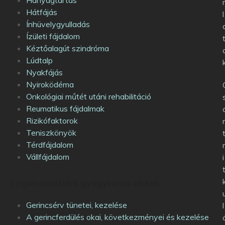
Hanyagtartás
Hátfájás
l
Ínhüvelygyulladás
Ízületi fájdalom
Kéztőalagút szindróma
Lúdtalp
Nyakfájás
Nyiroködéma
Onkológiai műtét utáni rehabilitáció
Reumatikus fájdalmak
Rizikófaktorok
Teniszkönyök
Térdfájdalom
Vállfájdalom
i
Legolvasottabb gyógytorna cikkek
Gerincsérv tünetei, kezelése
l
A gerincferdülés okai, következményei és kezelése