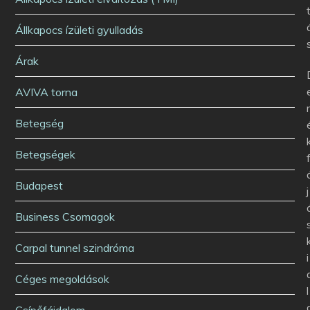
Állkapocs ízületi gyulladás
Árak
AVIVA torna
Betegség
Betegségek
Budapest
j
Business Csomagok
Carpal tunnel szindróma
i
Céges megoldások
l
Csípőfájdalom