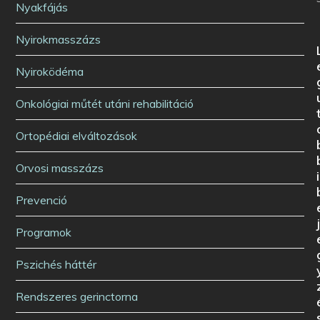
Nyakfájás
Nyirokmasszázs
Nyiroködéma
Onkológiai műtét utáni rehabilitáció
Ortopédiai elváltozások
Orvosi masszázs
i
Prevenció
Programok
Pszichés háttér
Rendszeres gerinctorna