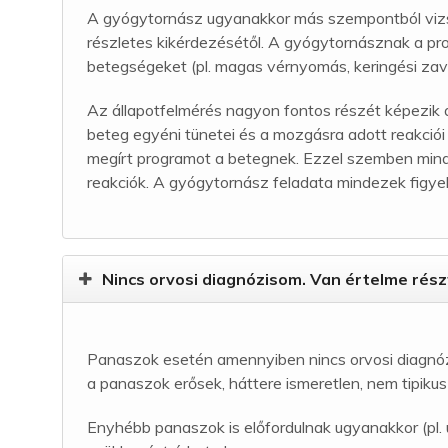
A gyógytornász ugyanakkor más szempontból vizsgá
részletes kikérdezésétől. A gyógytornásznak a pro
betegségeket (pl. magas vérnyomás, keringési zava
Az állapotfelmérés nagyon fontos részét képezik 
beteg egyéni tünetei és a mozgásra adott reakciói
megírt programot a betegnek. Ezzel szemben min
reakciók. A gyógytornász feladata mindezek figye
Nincs orvosi diagnózisom. Van értelme rész
Panaszok esetén amennyiben nincs orvosi diagnózis
a panaszok erősek, háttere ismeretlen, nem tipiku
Enyhébb panaszok is előfordulnak ugyanakkor (pl. 