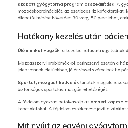
szabott gyógytorna program összeállítása
. A gy
mozgáskoordinációját, az esetleges rizikófaktorokat. 
állapotfelmérést követően 30 vagy 50 perc lehet, ami
Hatékony kezelés után pácien
Ülő munkát végzők
a kezelés hatására úgy tudnak do
Mozgásszervi problémák (pl. gerincsérv) esetén a
ház
jelen vannak életünkben, jó érzéssel számolnak be pá
Sportot, mozgást kedvelők
tünetek megjelenésekor 
biztonságos sportolás, mozgás lehetőségét.
A fájdalom gyakran befolyásolja az
emberi kapcsola
kapcsolatokat. A fájdalom csökkenése javít a vitalitáso
Mit nyújt az egyéni gyógytor