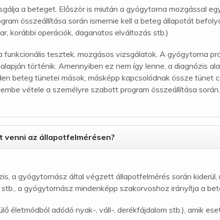
lja a beteget. Először is miután a gyógytorna mozgással együt
gram összeállítása során ismernie kell a beteg állapotát befol
r, korábbi operációk, daganatos elváltozás stb.)
a funkcionális tesztek, mozgásos vizsgálatok. A gyógytorna pr
 alapján történik. Amennyiben ez nem így lenne, a diagnózis al
den beteg tünetei mások, másképp kapcsolódnak össze tünet 
lembe vétele a személyre szabott program összeállítása során
t venni az állapotfelmérésen?
, a gyógytornász által végzett állapotfelmérés során kiderül
s stb., a gyógytornász mindenképp szakorvoshoz irányítja a bet
ülő életmódból adódó nyak-, váll-, derékfájdalom stb.), amik e