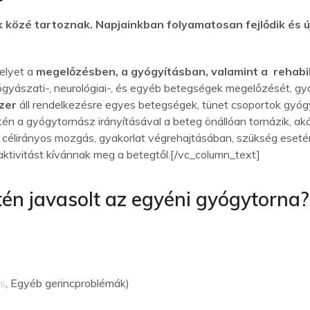
 közé tartoznak. Napjainkban folyamatosan fejlődik és ú
melyet a
megelőzésben, a gyógyításban, valamint a rehabi
ógyászati-, neurológiai-, és egyéb betegségek megelőzését, gy
zer
áll rendelkezésre egyes betegségek, tünet csoportok gyógyí
én a gyógytornász irányításával a beteg önállóan tornázik, aká
a célirányos mozgás, gyakorlat végrehajtásában, szükség eset
ktivitást kívánnak meg a betegtől.[/vc_column_text]
én javasolt az egyéni gyógytorna?
és
, Egyéb gerincproblémák)