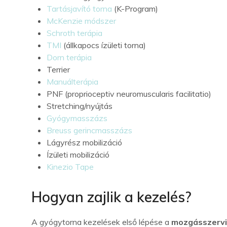
Tartásjavító torna
(K-Program)
McKenzie módszer
Schroth terápia
TMI
(állkapocs ízületi torna)
Dorn terápia
Terrier
Manuálterápia
PNF (proprioceptiv neuromuscularis facilitatio)
Stretching/nyújtás
Gyógymasszázs
Breuss gerincmasszázs
Lágyrész mobilizáció
Ízületi mobilizáció
Kinezio Tape
Hogyan zajlik a kezelés?
A gyógytorna kezelések első lépése a
mozgásszervi