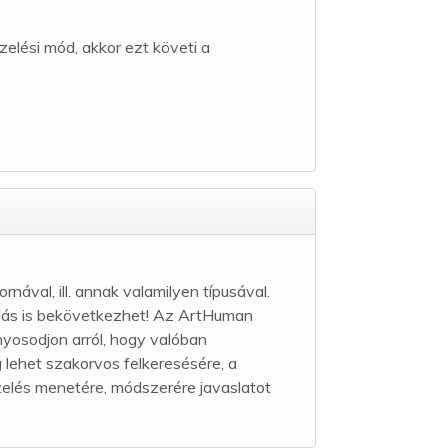
elési mód, akkor ezt követi a
nával, ill. annak valamilyen típusával.
omlás is bekövetkezhet! Az ArtHuman
nyosodjon arról, hogy valóban
 lehet szakorvos felkeresésére, a
zelés menetére, módszerére javaslatot