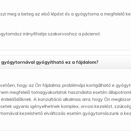
zi meg a beteg az első lépést és a gyógytorna a megfelelő kez
ógytornász irányíthatja szakorvoshoz a pácienst.
gyógytornával gyógyítható ez a fájdalom?
vetően, hogy az Ön fájdalma, problémája korrigálható e gyógytor
rt nem megfelelő tornagyakorlatok használata esetén állapotr
z érdeklődőknek. A konzultáció alkalmas arra, hogy Ön megbizo
setek ugyanis igényelhetnek komplex, orvosi kezelést, szükség
gytornával kezelshető elváltozás esetén gyógytornászunk a ke