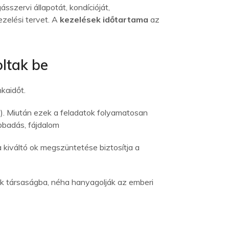
sszervi állapotát, kondícióját,
ezelési tervet. A
kezelések időtartama
az
oltak be
kaidőt.
s). Miután ezek a feladatok folyamatosan
bbadás, fájdalom
 kiváltó ok megszüntetése biztosítja a
k társaságba, néha hanyagolják az emberi