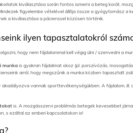
akorlatok kiválasztása során fontos ismerni a beteg korát, mozgá
Mindezek figyelembe vételével állítja össze a gyógytornász a k
nek a kiválasztása a pácienssel közösen történik.
seink ilyen tapasztalatokról szám
lgozni, hogy nem fájdalommal kell végig ülni / szenvedni a mun
i munka
is gyakran fájdalmat okoz (pl. porszívózás, mosogatá
cienseink arról, hogy megszűnik a munka közben tapasztalt zsi
akadályozva vannak sporttevékenységükben. A fájdalom, ill. a
tokat
is. A mozgásszervi problémás betegek kevesebbet járna
n, s ezáltal az emberi kapcsolatokon is!
na?