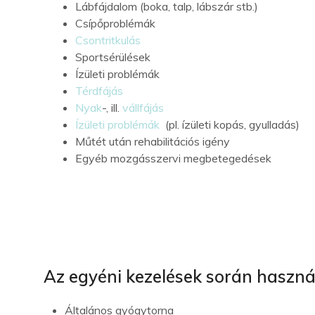
Lábfájdalom (boka, talp, lábszár stb.)
Csípőproblémák
Csontritkulás
Sportsérülések
Ízületi problémák
Térdfájás
Nyak
-, ill.
vállfájás
Ízületi problémák
(pl. ízületi kopás, gyulladás)
Műtét után rehabilitációs igény
Egyéb mozgásszervi megbetegedések
Az egyéni kezelések során haszná
Általános gyógytorna