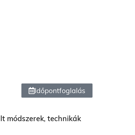
Időpontfoglalás
lt módszerek, technikák