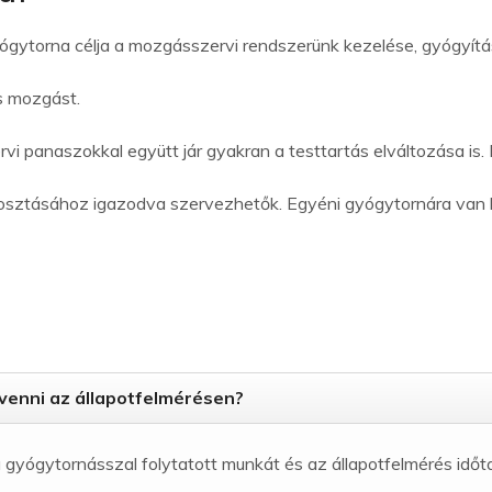
yógytorna célja a mozgásszervi rendszerünk kezelése, gyógyí
s mozgást.
vi panaszokkal együtt jár gyakran a testtartás elváltozása is.
időbeosztásához igazodva szervezhetők. Egyéni gyógytornára va
venni az állapotfelmérésen?
gyógytornásszal folytatott munkát és az állapotfelmérés időta