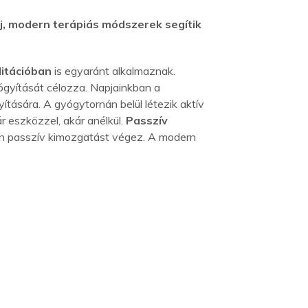
j, modern terápiás módszerek segítik
litációban
is egyaránt alkalmaznak.
ógyítását célozza. Napjainkban a
tására. A gyógytornán belül létezik aktív
r eszközzel, akár anélkül.
Passzív
én passzív kimozgatást végez. A modern