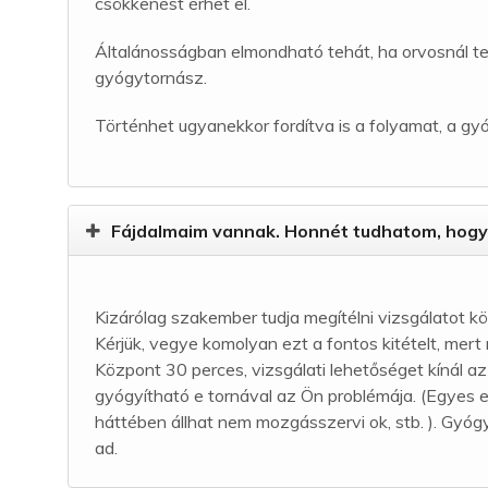
csökkenést érhet el.
Általánosságban elmondható tehát, ha orvosnál tes
gyógytornász.
Történhet ugyanekkor fordítva is a folyamat, a gy
Fájdalmaim vannak. Honnét tudhatom, hogy 
Kizárólag szakember tudja megítélni vizsgálatot kö
Kérjük, vegye komolyan ezt a fontos kitételt, me
Központ 30 perces, vizsgálati lehetőséget kínál a
gyógyítható e tornával az Ön problémája. (Egyes e
háttében állhat nem mozgásszervi ok, stb. ). Gyó
ad.