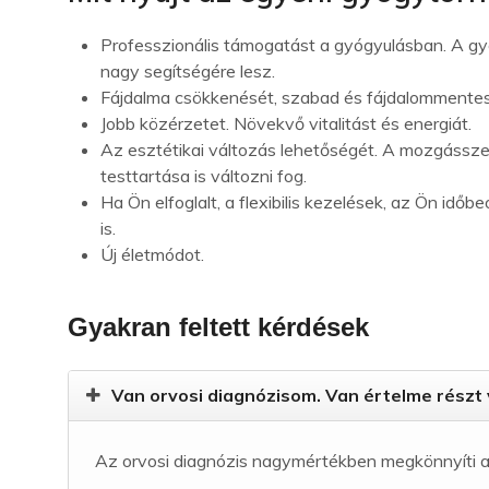
Professzionális támogatást a gyógyulásban. A g
nagy segítségére lesz.
Fájdalma csökkenését, szabad és fájdalommente
Jobb közérzetet. Növekvő vitalitást és energiát.
Az esztétikai változás lehetőségét. A mozgásszer
testtartása is változni fog.
Ha Ön elfoglalt, a flexibilis kezelések, az Ön 
is.
Új életmódot.
Gyakran feltett kérdések
Van orvosi diagnózisom. Van értelme részt 
Az orvosi diagnózis nagymértékben megkönnyíti a 