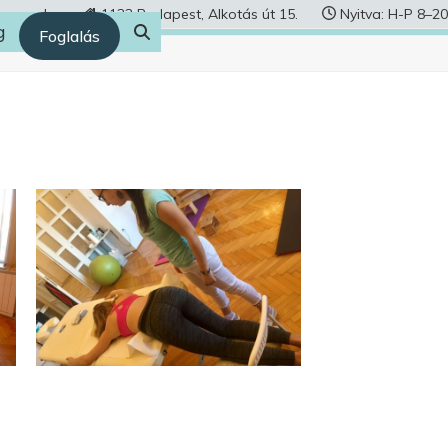
human.hu
1122 Budapest, Alkotás út 15.
Nyitva: H-P 8–20
g
Foglalás