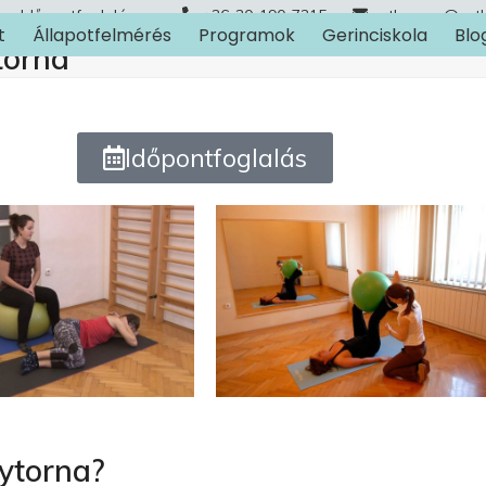
Időpontfoglalás
+36-30-190-7315
arthuman@art
t
Állapotfelmérés
Programok
Gerinciskola
Blo
torna
Időpontfoglalás
gytorna?