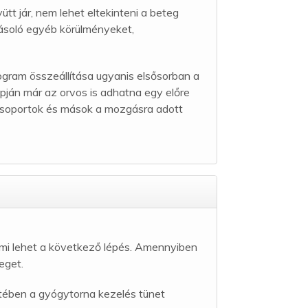
t jár, nem lehet eltekinteni a beteg
yásoló egyéb körülményeket,
ogram összeállítása ugyanis elsősorban a
apján már az orvos is adhatna egy előre
csoportok és mások a mozgásra adott
.
, mi lehet a következő lépés. Amennyiben
eget.
setében a gyógytorna kezelés tünet