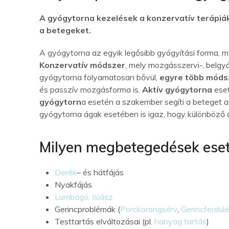
A gyógytorna kezelések a konzervatív terápiák
a betegeket.
A gyógytorna az egyik legősibb gyógyítási forma, 
Konzervatív módszer
, mely mozgásszervi-, belgy
gyógytorna folyamatosan bővül,
egyre több móds
és passzív mozgásforma is.
Aktív gyógytorna
eset
gyógytorn
a esetén a szakember segíti a beteget 
gyógytorna ágak esetében is igaz, hogy különböző a
Milyen megbetegedések eset
Derék
– és hátfájás
Nyakfájás
Lumbágó, Isiász
Gerincproblémák (
Porckorongsérv
,
Gerincferdül
Testtartás elváltozásai (pl.
hanyag tartás
)