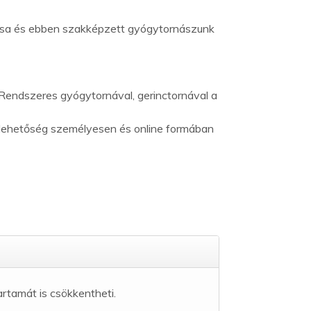
tása és ebben szakképzett gyógytornászunk
 Rendszeres gyógytornával, gerinctornával a
n lehetőség személyesen és online formában
rtamát is csökkentheti.