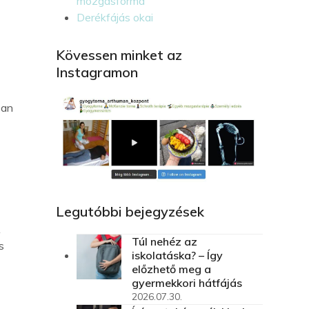
mozgásforma
Derékfájás okai
Kövessen minket az
Instagramon
ban
Legutóbbi bejegyzések
A
Túl nehéz az
s
iskolatáska? – Így
előzhető meg a
gyermekkori hátfájás
2026.07.30.