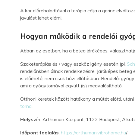
A kor előrehaladtával a terápia célja a gerinc elvál
javulást lehet elérni.
Hogyan működik a rendelői gyógy
Abban az esetben, ha a beteg járóképes, választhatj
Szaketerápiás és / vagy eszköz igény esetén (pl.
Sch
rendelőnkben állnak rendelkezésre. Járóképes beteg 
is előrhető, nem csak házi ellátásban. Rendelői gyóg
ami a gyógytornával együtt (is) megvalósítható.
Otthoni keretek között hatékony a műtét előtti, után
torna
.
Helyszín
: Arthuman Központ, 1122 Budapest, Alkotá
Időpont foglalás
:
https://arthuman.vibrohome.hu
/