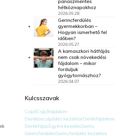
panaszmentes
hétköznapokhoz
2026.05.28.
Gerincferdülés
gyermekkorban –
Hogyan ismerhető fel
időben?
2026.05.27.
A kamaszkori hátfájás
nem csak növekedési
fájdalom – mikor
forduljuk
gyógytornászhoz?
2026.04.07.
Kulcsszavak
Csípő
Csípőfájdalom
Derékbecsípődés kezelése
Derékfájdalom
Derékfájás
Egyéni kezelés
Gerinc
gek
Gerincferdülés
Gerincferdülés kezelése