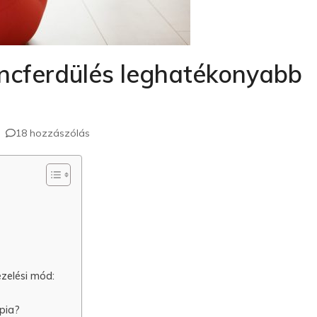
incferdülés leghatékonyabb
18 hozzászólás
zelési mód:
ápia?