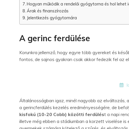
Hogyan működik a rendelői gyógytorna és hol lehet 
Árak és finanszírozás
Jelentkezés gyógytornára
A gerinc ferdülése
Korunkra jellemző, hogy egyre több gyereket és később 
fontos, de sajnos gyakran csak akkor fedezik fel az e
I
Általánosságban igaz, minél nagyobb az elváltozás, 
a gerincferdülés kezelés eredményességére, de befol
kisfokú (10-20 Cobb) közötti ferdülés
t a napi ren
illetve még ebben a stádiumban a korzett viselése is 
gyermekek számára kötelező a szűrés, és elváltozás