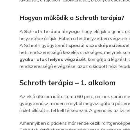
Hogyan működik a Schroth terápia?
A
Schroth terápia lényege
, hogy elérjük a gerinc 
helyzetébe állítjuk. Ebben a testhelyzetben végzünk 
A Schroth gyógytornát
speciális szakképesítésse
heti rendszerességű kezelés szükséges, melynek so
gyakorlatok helyes végzését
, korrigálja a légzést
rendszerességű elvégzése, azaz a kiadott házi felad
Schroth terápia – 1. alkalom
Az első alkalom időtartama 60 perc, aminek során meg
gyógytornász minden irányból megvizsgálja a páciens
ízület állását is fel kell térképezni. A gerinc és az í
Amennyiben a páciens már rendelkezik röntgenképpel, 