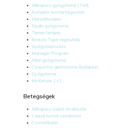
Állkapocs gyógytorna (TMI)
Komplex testtartásjavítás
Manuálterápia
Nyaki gyógytorna
Terrier terápia
Kinezio Tape ragasztás
Gyógymasszázs
Manager Program
Házi gyógytorna
Csoportos gerinctorna Budapest
Gyógytorna
McKenzie 1+1
Betegségek
Állkapocs ízületi elváltozás
Carpal tunnel szindróma
Csontritkulás