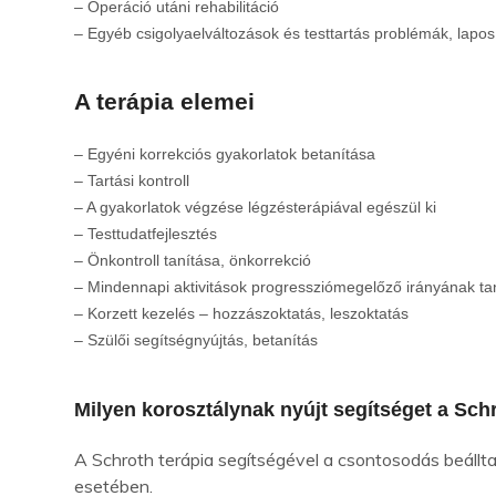
– Operáció utáni rehabilitáció
– Egyéb csigolyaelváltozások és testtartás problémák, lapos
A terápia elemei
– Egyéni korrekciós gyakorlatok betanítása
– Tartási kontroll
– A gyakorlatok végzése légzésterápiával egészül ki
– Testtudatfejlesztés
– Önkontroll tanítása, önkorrekció
– Mindennapi aktivitások progressziómegelőző
irányának ta
– Korzett kezelés – hozzászoktatás, leszoktatás
– Szülői segítségnyújtás, betanítás
Milyen korosztálynak nyújt segítséget a Sch
A Schroth terápia segítségével a csontosodás beállta 
esetében.