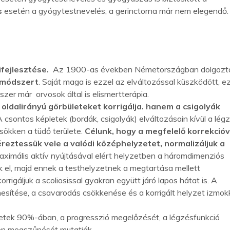
s
esetén a gyógytestnevelés, a gerinctorna már nem elegendő.
ifejlesztése.
Az 1900-as években Németországban dolgozt
-módszert
. Saját maga is ezzel az elváltozással küszködött, e
zer már orvosok által is elismertterápia.
oldalirányú görbületeket korrigálja. hanem a csigolyák
A csontos képletek (bordák, csigolyák) elváltozásain kívül a légz
sökken a tüdő területe.
Célunk, hogy a megfelelő korrekcióv
reztessük vele a valódi középhelyzetet, normalizáljuk a
aximális aktív nyújtásával elért helyzetben a háromdimenziós
ük el, majd ennek a testhelyzetnek a megtartása mellett
rrigáljuk a scoliosissal gyakran együtt járó lapos hátat is. A
esítése, a csavarodás csökkenése és a korrigált helyzet izmok
setek 90%-ában, a progresszió megelőzését, a légzésfunkció
ben megszűnését mutatják.