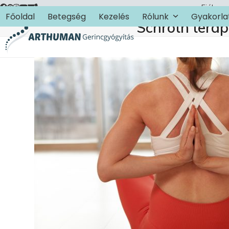
Skip
Fiókom
Főoldal
Betegség
Kezelés
Rólunk
Gyakorla
to
Schroth teráp
content