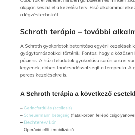
Cobb fok értékeket minden görbületen és minden síkba
alapján készül el a kezelési terv. Első alkalommal el
a légzéstechnikát.
Schroth terápia – további alkal
A Schroth gyakorlatok betanítása egyéni kezelések 
gyógytornászokkal történik. Fontos, hogy a közösen
páciens. A házi feladatok gyakorlása során arra is 
legyenek, ebben tanácsadással segít a terapeuta. A 
perces kezelésekre is.
A Schroth terápia a következő esete
–
Gerincferdülés (scoliosis)
–
Scheuermann betegség
(fiatalkorban fellépő csigolyanöv
–
Bechterew kór
– Operáció előtti mobilizáció