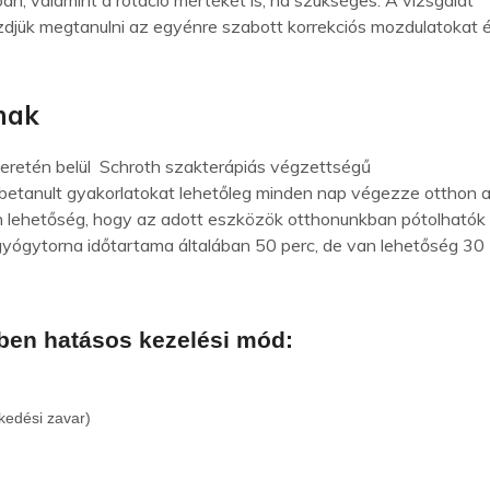
n, valamint a rotáció mértékét is, ha szükséges. A vizsgálat
kezdjük megtanulni az egyénre szabott korrekciós mozdulatokat 
mak
keretén belül Schroth szakterápiás végzettségű
 betanult gyakorlatokat lehetőleg minden nap végezze otthon 
van lehetőség, hogy az adott eszközök otthonunkban pótolhatók
gyógytorna időtartama általában 50 perc, de van lehetőség 30
kben hatásos kezelési mód:
ekedési zavar)