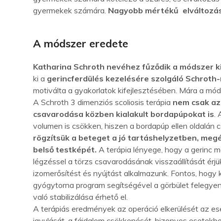
gyermekek számára.
Nagyobb mértékű elváltozá
A módszer eredete
Katharina Schroth nevéhez fűződik a módszer k
ki a
gerincferdülés kezelésére szolgáló Schroth
motiválta a gyakorlatok kifejlesztésében. Mára a móds
A Schroth 3 dimenziós scoliosis terápia
nem csak az 
csavarodása közben kialakult bordapúpokat is
. 
volumen is csökken, hiszen a bordapúp ellen oldalán c
rögzítsük a beteget a jó tartáshelyzetben, megé
belső testképét.
A terápia lényege, hogy a gerinc m
légzéssel a törzs csavarodásának visszaállítását érj
izomerősítést és nyújtást alkalmazunk. Fontos, hogy ko
gyógytorna program segítségével a görbület felegyen
való stabilizálása érhető el.
A terápiás eredmények az operáció elkerülését az e
javulását, a fájdalom csökkenését, bizonyos esetek