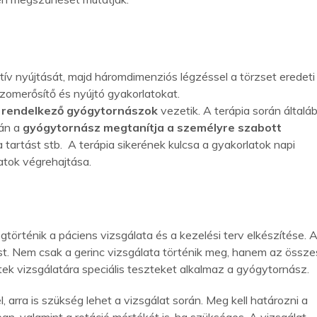
aktív nyújtását, majd háromdimenziós légzéssel a törzset eredeti
izomerősítő és nyújtó gyakorlatokat.
l rendelkező gyógytornászok
vezetik. A terápia során általá
rán a
gyógytornász megtanítja a személyre szabott
, a tartást stb. A terápia sikerének kulcsa a gyakorlatok napi
atok végrehajtása.
történik a páciens vizsgálata és a kezelési terv elkészítése. 
t. Nem csak a gerinc vizsgálata történik meg, hanem az össze
zületek vizsgálatára speciális teszteket alkalmaz a gyógytornász.
arra is szükség lehet a vizsgálat során. Meg kell határozni a