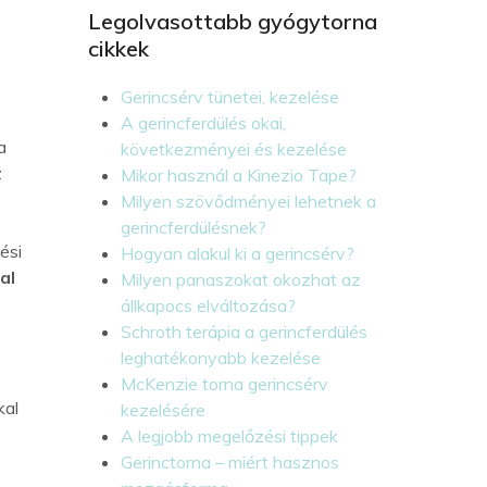
Legolvasottabb gyógytorna
cikkek
Gerincsérv tünetei, kezelése
A gerincferdülés okai,
a
következményei és kezelése
z
Mikor használ a Kinezio Tape?
Milyen szövődményei lehetnek a
gerincferdülésnek?
ési
Hogyan alakul ki a gerincsérv?
al
Milyen panaszokat okozhat az
állkapocs elváltozása?
Schroth terápia a gerincferdülés
leghatékonyabb kezelése
McKenzie torna gerincsérv
kal
kezelésére
A legjobb megelőzési tippek
Gerinctorna – miért hasznos