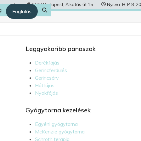
human.hu
1122 Budapest, Alkotás út 15.
Nyitva: H-P 8–20
g
Foglalás
Leggyakoribb panaszok
Derékfájás
Gerincferdülés
Gerincsérv
Hátfájás
Nyakfájás
Gyógytorna kezelések
Egyéni gyógytorna
McKenzie gyógytorna
Schroth terápia