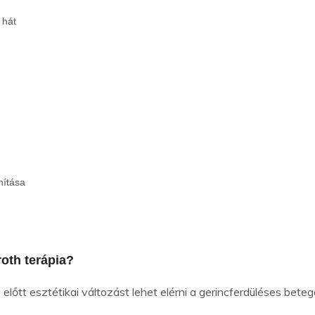
 hát
nítása
roth terápia?
előtt esztétikai változást lehet elérni a gerincferdüléses bete