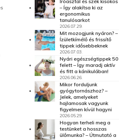
Íróasztal és szék kisokos
– Így alakítsa ki az
és
ergonomikus
tanulósarkot
2026.07.29.
Mit mozogjunk nyáron? –
Ízületkímélő és frissítő
tippek idősebbeknek
2026.07.03.
a
Nyári egészségtippek 50
felett – Így maradj aktív
és fitt a kánikulában!
2026.06.26.
Mikor forduljunk
gyógytornászhoz? –
Jelek, amelyeket
hajlamosak vagyunk
figyelmen kívül hagyni
2026.05.29.
Hogyan terheli meg a
testünket a hosszas
ülőmunka? – Útmutató a