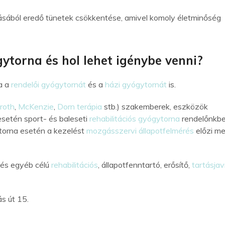
tozásából eredő tünetek csökkentése, amivel komoly életminőség
torna és hol lehet igénybe venni?
a a
rendelői gyógytornát
és a
házi gyógytornát
is.
roth
,
McKenzie
,
Dorn terápia
stb.) szakemberek, eszközök
esetén sport- és baleseti
rehabilitációs gyógytorna
rendelőnkb
ytorna esetén a kezelést
mozgásszervi állapotfelmérés
előzi me
i és egyéb célú
rehabilitációs
, állapotfenntartó, erősítő,
tartásjav
s út 15.