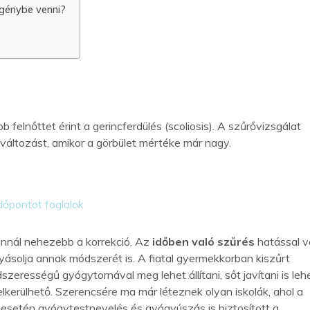
igénybe venni?
felnőttet érint a gerincferdülés (scoliosis). A szűrővizsgálat
lváltozást, amikor a görbület mértéke már nagy.
dőpontot foglalok
annál nehezebb a korrekció. Az
időben való szűrés
hatással 
yásolja annak módszerét is. A fiatal gyermekkorban kiszűrt
dszerességű gyógytornával meg lehet állítani, sőt javítani is lehe
elkerülhető. Szerencsére ma már léteznek olyan iskolák, ahol a
 esetén gyógytestnevelés és gyógyúszás is biztosított a