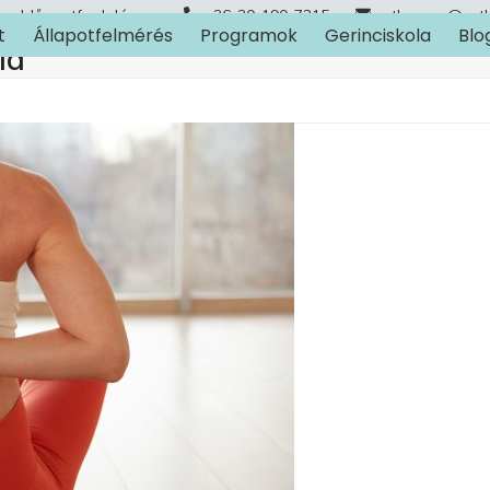
Időpontfoglalás
+36-30-190-7315
arthuman@art
t
Állapotfelmérés
Programok
Gerinciskola
Blo
ia