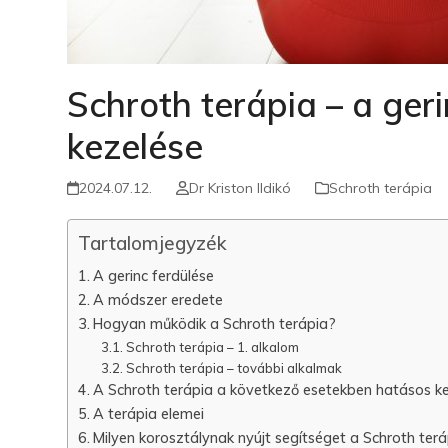
Schroth terápia – a ger
kezelése
2024.07.12.
Dr Kriston Ildikó
Schroth terápia
Tartalomjegyzék
A gerinc ferdülése
A módszer eredete
Hogyan működik a Schroth terápia?
Schroth terápia – 1. alkalom
Schroth terápia – további alkalmak
A Schroth terápia a következő esetekben hatásos ke
A terápia elemei
Milyen korosztálynak nyújt segítséget a Schroth ter