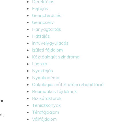
Derékfájás
Fejfájás
Gerincferdülés
Gerincsérv
Hanyagtartás
Hátfájás
Ínhüvelygyulladás
Ízületi fájdalom
Kéztőalagút szindróma
Lúdtalp
Nyakfájás
Nyiroködéma
Onkológiai műtét utáni rehabilitáció
Reumatikus fájdalmak
Rizikófaktorok
van
Teniszkönyök
Térdfájdalom
t,
Vállfájdalom