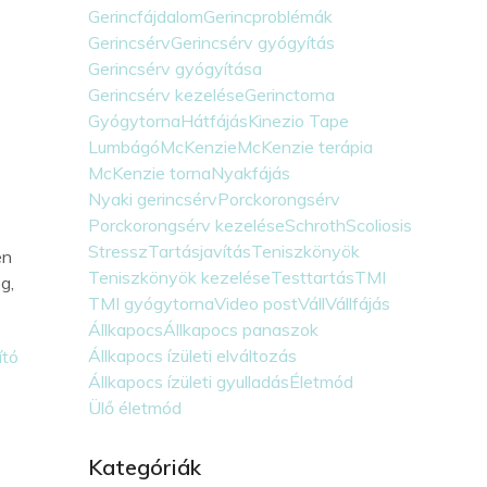
Gerincfájdalom
Gerincproblémák
Gerincsérv
Gerincsérv gyógyítás
Gerincsérv gyógyítása
Gerincsérv kezelése
Gerinctorna
Gyógytorna
Hátfájás
Kinezio Tape
Lumbágó
McKenzie
McKenzie terápia
McKenzie torna
Nyakfájás
Nyaki gerincsérv
Porckorongsérv
Porckorongsérv kezelése
Schroth
Scoliosis
Stressz
Tartásjavítás
Teniszkönyök
en
Teniszkönyök kezelése
Testtartás
TMI
g,
TMI gyógytorna
Video post
Váll
Vállfájás
Állkapocs
Állkapocs panaszok
Állkapocs ízületi elváltozás
ító
Állkapocs ízületi gyulladás
Életmód
Ülő életmód
Kategóriák