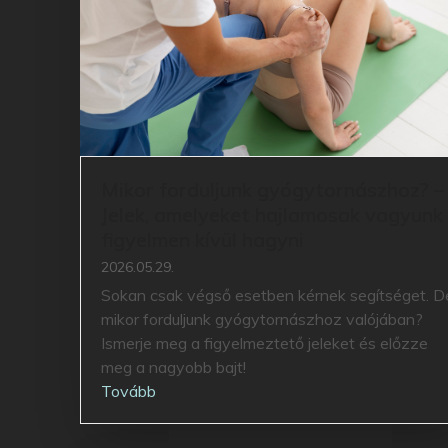
Mikor forduljunk gyógytornászhoz? –
Jelek, amelyeket hajlamosak vagyunk
figyelmen kívül hagyni
2026.05.29.
Sokan csak végső esetben kérnek segítséget. D
mikor forduljunk gyógytornászhoz valójában?
Ismerje meg a figyelmeztető jeleket és előzze
meg a nagyobb bajt!
Tovább