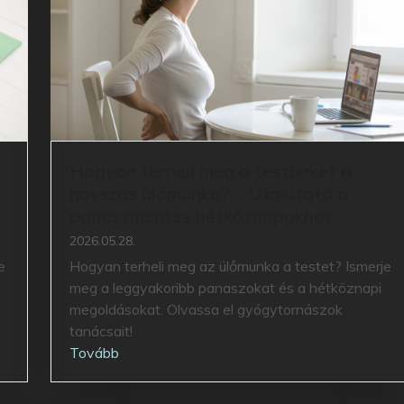
Hogyan terheli meg a testünket a
hosszas ülőmunka? – Útmutató a
panaszmentes hétköznapokhoz
2026.05.28.
e
Hogyan terheli meg az ülőmunka a testet? Ismerje
meg a leggyakoribb panaszokat és a hétköznapi
megoldásokat. Olvassa el gyógytornászok
tanácsait!
Tovább