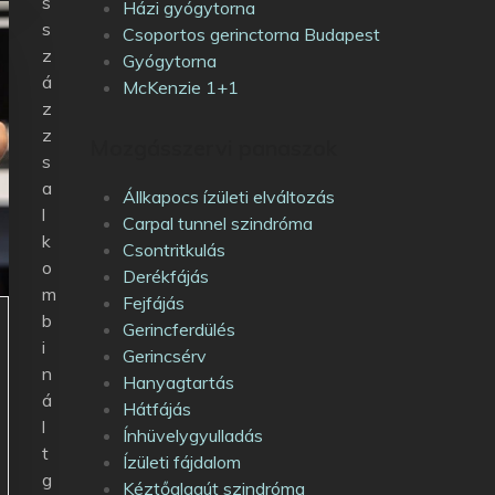
s
Házi gyógytorna
s
Csoportos gerinctorna Budapest
z
Gyógytorna
á
McKenzie 1+1
z
z
Mozgásszervi panaszok
s
a
Állkapocs ízületi elváltozás
l
Carpal tunnel szindróma
k
Csontritkulás
o
Derékfájás
m
Fejfájás
b
Gerincferdülés
i
Gerincsérv
n
Hanyagtartás
á
Hátfájás
l
Ínhüvelygyulladás
t
Ízületi fájdalom
g
Kéztőalagút szindróma