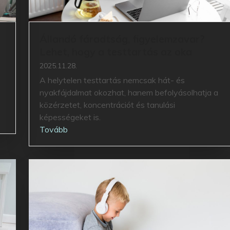
Állandó fáradtság, figyelemzavar?
Lehet, hogy a testtartás az oka
2025.11.28.
A helytelen testtartás nemcsak hát- és
nyakfájdalmat okozhat, hanem befolyásolhatja a
közérzetet, koncentrációt és tanulási
képességeket is.
Tovább