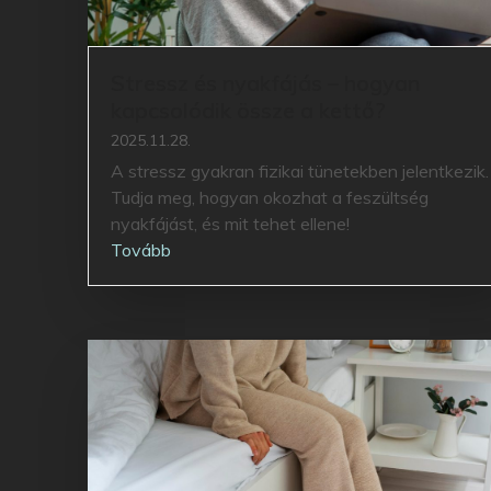
Stressz és nyakfájás – hogyan
kapcsolódik össze a kettő?
2025.11.28.
A stressz gyakran fizikai tünetekben jelentkezik.
Tudja meg, hogyan okozhat a feszültség
nyakfájást, és mit tehet ellene!
Tovább