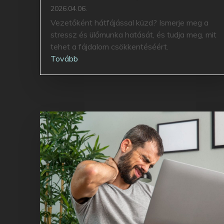
2026.04.06.
Vezetőként hátfájással küzd? Ismerje meg a
stressz és ülőmunka hatását, és tudja meg, mit
tehet a fájdalom csökkentéséért.
Tovább