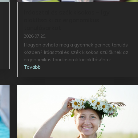
Íróasztal és szék kisokos – Így
alakítsa ki az ergonomikus
tanulósarkot
2026.07.29.
Hogyan óvható meg a gyermek gerince tanulás
közben? Íróasztal és szék kisokos szülőknek az
ergonomikus tanulósarok kialakításához.
Tovább