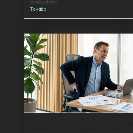
tanácsokért!
Tovább
Vezetők és vállalkozók hátfájása – m
tehetnek a tartós panaszok ellen?