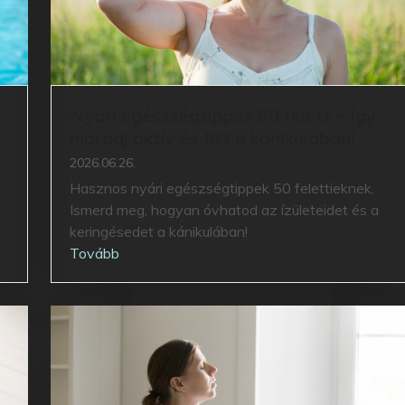
Nyári egészségtippek 50 felett – Így
maradj aktív és fitt a kánikulában!
2026.06.26.
Hasznos nyári egészségtippek 50 felettieknek.
Ismerd meg, hogyan óvhatod az ízületeidet és a
keringésedet a kánikulában!
Tovább