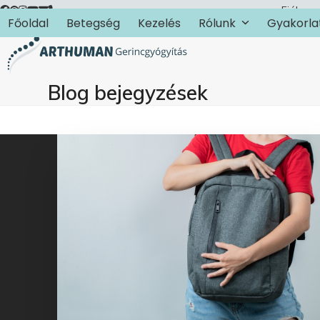
Skip
Fiókom
Főoldal
Betegség
Kezelés
Rólunk
Gyakorla
to
content
Blog bejegyzések