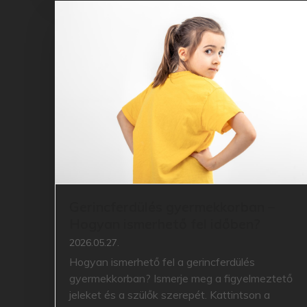
Gerincferdülés gyermekkorban –
Hogyan ismerhető fel időben?
2026.05.27.
Hogyan ismerhető fel a gerincferdülés
gyermekkorban? Ismerje meg a figyelmeztető
jeleket és a szülők szerepét. Kattintson a