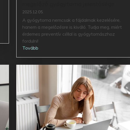
megelőző gyógytorna jelentősége
2025.12.05.
A gyógytorna nemcsak a fájdalmak kezelésére,
hanem a megelőzésre is kiváló. Tudja meg, miért
érdemes preventív céllal is gyógytornászhoz
fordulni!
Tovább