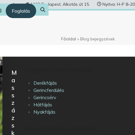
human.hu
1122 Budapest, Alkotás út 15.
Nyitva: H-P 8–20
g
Foglalás
Főoldal
»
Blog bejegyzések
Leggyakoribb panaszok
M
a
Derékfájás
s
Gerincferdülés
s
Gerincsérv
z
Hátfájás
á
Nyakfájás
z
s
Gerincferdülés információ
k