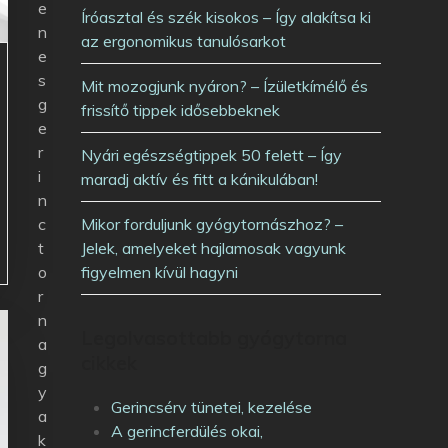
e
Íróasztal és szék kisokos – Így alakítsa ki
n
az ergonomikus tanulósarkot
e
s
Mit mozogjunk nyáron? – Ízületkímélő és
g
frissítő tippek idősebbeknek
e
r
Nyári egészségtippek 50 felett – Így
i
maradj aktív és fitt a kánikulában!
n
c
Mikor forduljunk gyógytornászhoz? –
t
Jelek, amelyeket hajlamosak vagyunk
o
figyelmen kívül hagyni
r
n
Legolvasottabb gyógytorna
a
cikkek
g
y
Gerincsérv tünetei, kezelése
a
A gerincferdülés okai,
k