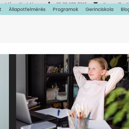
Időpontfoglalás
+36-30-190-7315
arthuman@art
t
Állapotfelmérés
Programok
Gerinciskola
Blo