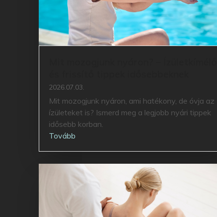
Mit mozogjunk nyáron? – Ízületkímélő
és frissítő tippek idősebbeknek
2026.07.03.
Mit mozogjunk nyáron, ami hatékony, de óvja az
ízületeket is? Ismerd meg a legjobb nyári tippek
idősebb korban.
Tovább