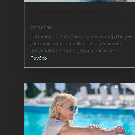
Túl nehéz az iskolatáska? – Így
előzhető meg a gyermekkori hátfájás
2026.07.30.
Túl nehéz az iskolatáska? Ismerje meg a helyes
táskaválasztás szabályait és a gerincvédő
gyakorlatokat! Kattintson a tanácsokért!
Tovább