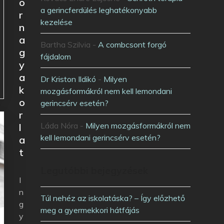
o
a gerincferdülés leghatékonyabb
r
kezelése
n
a
Bartha Szilvia
-
A combcsont forgó
g
fájdalom
y
a
Dr Kriston Ildikó
-
Milyen
k
mozgásformákról nem kell lemondani
o
gerincsérv esetén?
r
Láda Nóra
-
Milyen mozgásformákról nem
l
kell lemondani gerincsérv esetén?
a
t
Legutóbbi bejegyzések
I
n
Túl nehéz az iskolatáska? – Így előzhető
g
meg a gyermekkori hátfájás
y