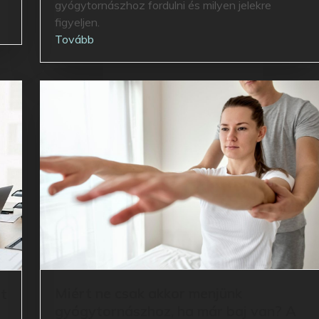
gyógytornászhoz fordulni és milyen jelekre
figyeljen.
Tovább
Miért ne csak akkor menjünk
it
gyógytornászhoz, ha már baj van? A