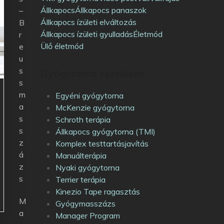
Állkapocs
Állkapocs panaszok
–
Állkapocs ízületi elváltozás
B
Állkapocs ízületi gyulladás
Életmód
r
Ülő életmód
e
u
s
Gyógytorna kezelések
s
m
Egyéni gyógytorna
a
McKenzie gyógytorna
s
Schroth terápia
s
Állkapocs gyógytorna (TMI)
z
Komplex testtartásjavítás
á
Manuálterápia
z
Nyaki gyógytorna
s
Terrier terápia
Kinezio Tape ragasztás
M
Gyógymasszázs
a
Manager Program