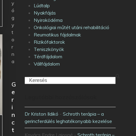
y
Lúdtalp
ó
Nyakfájás
g
Nyiroködéma
y
Onkológiai műtét utáni rehabilitáció
t
Reumatikus fájdalmak
o
Rizikófaktorok
r
Teniszkönyök
n
Térdfájdalom
a
Vállfájdalom
G
e
Legutóbbi hozzászólások
r
i
n
Dr Kriston Ildikó
-
Schroth terápia – a
gerincferdülés leghatékonyabb kezelése
c
t
Kovács Endre Lajosné
-
Schroth terápia –