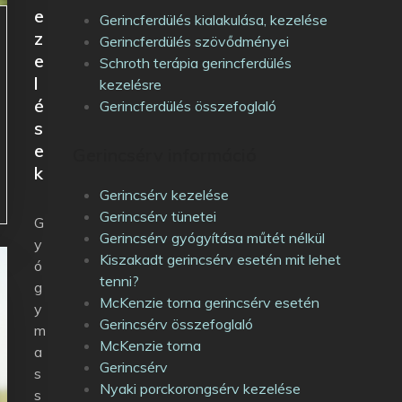
e
Gerincferdülés kialakulása, kezelése
z
Gerincferdülés szövődményei
e
Schroth terápia gerincferdülés
l
kezelésre
é
Gerincferdülés összefoglaló
s
e
Gerincsérv információ
k
Gerincsérv kezelése
Gerincsérv tünetei
G
Gerincsérv gyógyítása műtét nélkül
y
Kiszakadt gerincsérv esetén mit lehet
ó
tenni?
g
McKenzie torna gerincsérv esetén
y
Gerincsérv összefoglaló
m
McKenzie torna
a
Gerincsérv
s
Nyaki porckorongsérv kezelése
s