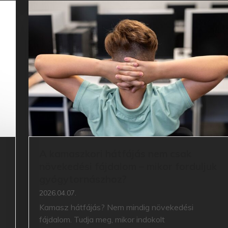
A kamaszkori hátfájás nem csak
növekedési fájdalom – mikor forduljuk
gyógytornászhoz?
2026.04.07.
Kamasz hátfájás? Nem mindig növekedési
fájdalom. Tudja meg, mikor indokolt