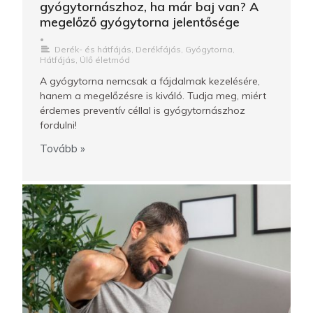
gyógytornászhoz, ha már baj van? A
megelőző gyógytorna jelentősége
•
Derék- és hátfájás
,
Derékfájás
,
Gyógytorna
,
Hátfájás
,
Ülő életmód
A gyógytorna nemcsak a fájdalmak kezelésére,
hanem a megelőzésre is kiváló. Tudja meg, miért
érdemes preventív céllal is gyógytornászhoz
fordulni!
Tovább »