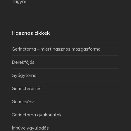
hagyni
Hasznos cikkek
Gerinctorna – miért hasznos mozgásforma
Derékfájás
Gyógytorna
Gerincferdülés
Gerincsérv
Gerinctorna gyakorlatok
Ínhüvelygyulladás