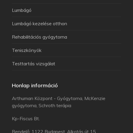
Lumbágó
Lumbágó kezelése otthon
Rehabilitációs gyógytorna
Teniszkönyök
Testtartás vizsgálat
Honlap információ
Arthuman Központ - Gyógytorna, McKenzie
gyógytorna, Schroth terápia
Kp-Fiscus Bt.
Rendelő: 1122 Budapest, Alkotás út 15.