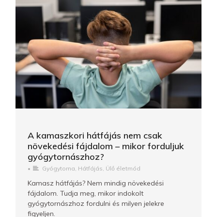
A kamaszkori hátfájás nem csak
növekedési fájdalom – mikor forduljuk
gyógytornászhoz?
•
Gyógytorna
,
Hátfájás
,
Ülő életmód
Kamasz hátfájás? Nem mindig növekedési
fájdalom. Tudja meg, mikor indokolt
gyógytornászhoz fordulni és milyen jelekre
figyeljen.