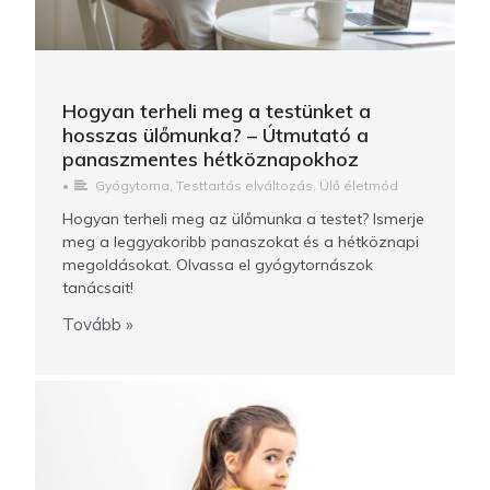
Hogyan terheli meg a testünket a
hosszas ülőmunka? – Útmutató a
panaszmentes hétköznapokhoz
•
Gyógytorna
,
Testtartás elváltozás
,
Ülő életmód
Hogyan terheli meg az ülőmunka a testet? Ismerje
meg a leggyakoribb panaszokat és a hétköznapi
megoldásokat. Olvassa el gyógytornászok
tanácsait!
Tovább »