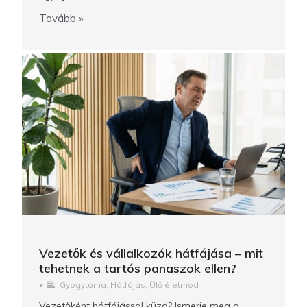
Tovább »
Vezetők és vállalkozók hátfájása – mit
tehetnek a tartós panaszok ellen?
•
Gyógytorna
,
Hátfájás
,
Ülő életmód
Vezetőként hátfájással küzd? Ismerje meg a