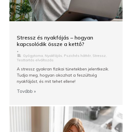
Stressz és nyakfájás – hogyan
kapcsolódik össze a kettő?
•
Gyógytorna
,
Nyakfájás
,
Pszichés háttér
,
Stressz
,
Testtartás elváltozás
A stressz gyakran fizikai tünetekben jelentkezik.
Tudja meg, hogyan okozhat a feszültség
nyakfájást, és mit tehet ellene!
Tovább »