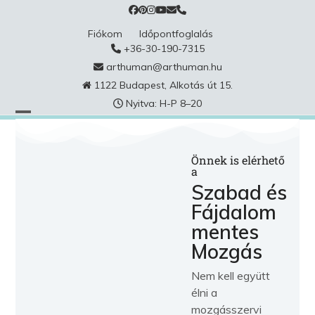
Skip
to
Fiókom
Időpontfoglalás
content
+36-30-190-7315
arthuman@arthuman.hu
1122 Budapest, Alkotás út 15.
Nyitva: H-P 8–20
Önnek is elérhető
a
Szabad és
Fájdalom
mentes
Mozgás
Nem kell együtt
élni a
mozgásszervi