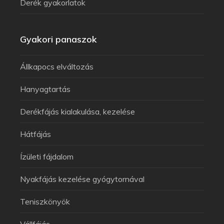
Derék gyakorlatok
Gyakori panaszok
Állkapocs elváltozás
Hanyagtartás
Derékfájás kialakulása, kezelése
Hátfájás
Ízületi fájdalom
Nyakfájás kezelése gyógytornával
Teniszkönyök