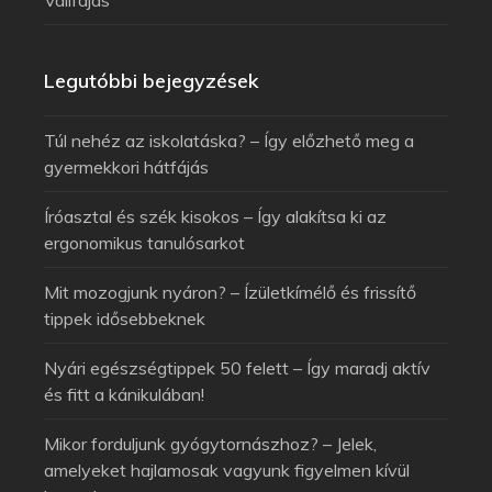
Vállfájás
Legutóbbi bejegyzések
Túl nehéz az iskolatáska? – Így előzhető meg a
gyermekkori hátfájás
Íróasztal és szék kisokos – Így alakítsa ki az
ergonomikus tanulósarkot
Mit mozogjunk nyáron? – Ízületkímélő és frissítő
tippek idősebbeknek
Nyári egészségtippek 50 felett – Így maradj aktív
és fitt a kánikulában!
Mikor forduljunk gyógytornászhoz? – Jelek,
amelyeket hajlamosak vagyunk figyelmen kívül