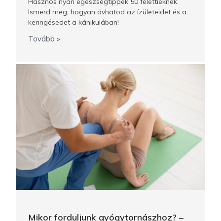
Hasznos nyári egészségtippek 50 felettieknek.
Ismerd meg, hogyan óvhatod az ízületeidet és a
keringésedet a kánikulában!
Tovább »
Mikor forduljunk gyógytornászhoz? –