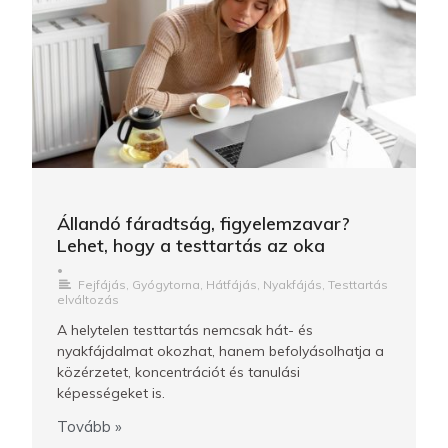
Állandó fáradtság, figyelemzavar?
Lehet, hogy a testtartás az oka
•
Fejfájás
,
Gyógytorna
,
Hátfájás
,
Nyakfájás
,
Testtartás
elváltozás
A helytelen testtartás nemcsak hát- és
nyakfájdalmat okozhat, hanem befolyásolhatja a
közérzetet, koncentrációt és tanulási
képességeket is.
Tovább »