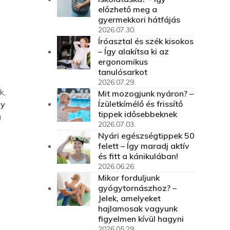
előzhető meg a
gyermekkori hátfájás
2026.07.30.
Íróasztal és szék kisokos
– Így alakítsa ki az
ergonomikus
tanulósarkot
2026.07.29.
k,
Mit mozogjunk nyáron? –
Ízületkímélő és frissítő
ly
tippek idősebbeknek
a
2026.07.03.
Nyári egészségtippek 50
felett – Így maradj aktív
és fitt a kánikulában!
2026.06.26.
Mikor forduljunk
gyógytornászhoz? –
Jelek, amelyeket
hajlamosak vagyunk
figyelmen kívül hagyni
2026.05.29.