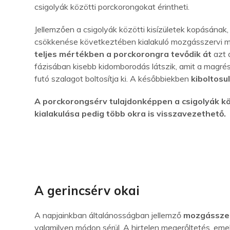
csigolyák közötti porckorongokat érintheti.
Jellemzően a csigolyák közötti kisízületek kopásának
csökkenése következtében kialakuló mozgásszervi 
teljes mértékben a porckorongra tevődik át
azt 
fázisában kisebb kidomborodás látszik, amit a magrész
futó szalagot boltosítja ki. A későbbiekben
kiboltosu
A porckorongsérv tulajdonképpen a csigolyák kö
kialakulása pedig több okra is visszavezethető.
Jelentkezzen mo
A gerincsérv okai
A napjainkban általánosságban jellemző
mozgásszeg
valamilyen módon sérül. A hirtelen megerőltetés, emelés