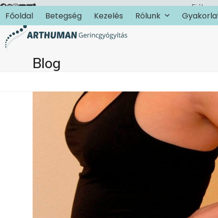
Skip
Fiókom
Főoldal
Betegség
Kezelés
Rólunk
Gyakorla
to
content
Blog