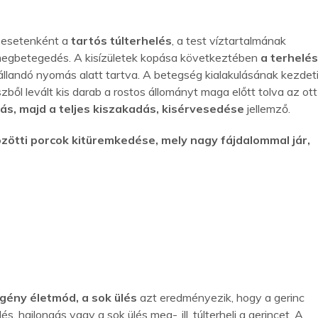
, esetenként a
tartós túlterhelés
, a test víztartalmának
megbetegedés. A kisízületek kopása következtében
a terhelé
állandó nyomás alatt tartva. A betegség kialakulásának kezdet
ből levált kis darab a rostos állományt maga előtt tolva az ott
lás, majd a teljes kiszakadás, kisérvesedése
jellemző.
zötti porcok kitüremkedése, mely nagy fájdalommal jár,
st gerincsérv kezelésére!
ény életmód, a sok ülés
azt eredményezik, hogy a gerinc
, hajlongás vagy a sok ülés meg-, ill. túlterheli a gerincet. A