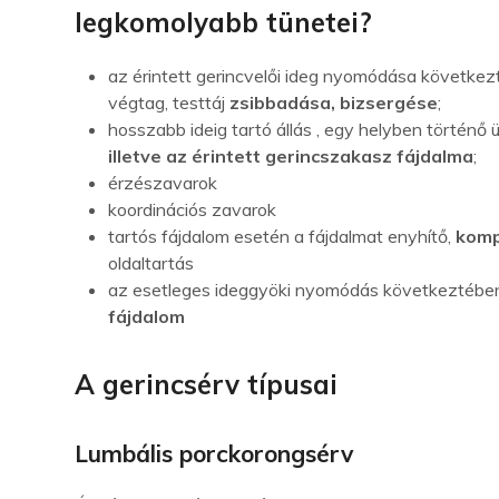
legkomolyabb tünetei?
az érintett gerincvelői ideg nyomódása következ
végtag, testtáj
zsibbadása, bizsergése
;
hosszabb ideig tartó állás , egy helyben történő 
illetve az érintett gerincszakasz fájdalma
;
érzészavarok
koordinációs zavarok
tartós fájdalom esetén a fájdalmat enyhítő,
komp
oldaltartás
az esetleges ideggyöki nyomódás következtéb
fájdalom
A gerincsérv típusai
Lumbális porckorongsérv