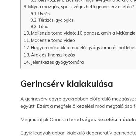
Milyen mozgás, sport végezhető gerincsérv esetén?
Úszás
Túrázás, gyaloglás
Tánc
McKenzie torna videó: 10 panasz, amin a McKenzie 
McKenzie torna videó
Hogyan működik a rendelői gyógytorna és hol lehet
Árak és finanszírozás
Jelentkezés gyógytornára
Gerincsérv kialakulása
A gerincsérv egyre gyakrabban előforduló mozgásszer
együtt. Ezért a megfelelő kezelési mód megtalálása 
Megmutatjuk Önnek a
lehetséges kezelési módok
Egyik leggyakrabban kialakuló degeneratív gerincbet