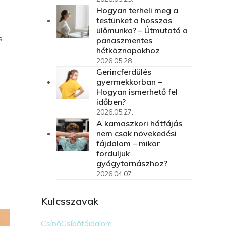
Hogyan terheli meg a
testünket a hosszas
ülőmunka? – Útmutató a
s.
panaszmentes
hétköznapokhoz
2026.05.28.
Gerincferdülés
gyermekkorban –
Hogyan ismerhető fel
időben?
2026.05.27.
A kamaszkori hátfájás
nem csak növekedési
fájdalom – mikor
forduljuk
gyógytornászhoz?
2026.04.07.
Kulcsszavak
Csípő
Csípőfájdalom