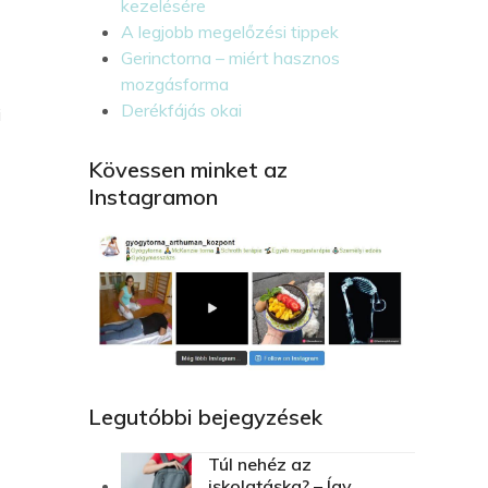
kezelésére
A legjobb megelőzési tippek
Gerinctorna – miért hasznos
mozgásforma
s
Derékfájás okai
i
Kövessen minket az
Instagramon
Legutóbbi bejegyzések
Túl nehéz az
iskolatáska? – Így