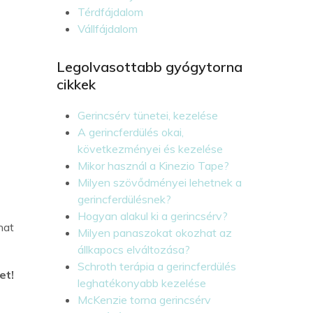
Térdfájdalom
Vállfájdalom
Legolvasottabb gyógytorna
cikkek
Gerincsérv tünetei, kezelése
A gerincferdülés okai,
következményei és kezelése
Mikor használ a Kinezio Tape?
Milyen szövődményei lehetnek a
gerincferdülésnek?
Hogyan alakul ki a gerincsérv?
hat
Milyen panaszokat okozhat az
állkapocs elváltozása?
Schroth terápia a gerincferdülés
et!
leghatékonyabb kezelése
McKenzie torna gerincsérv