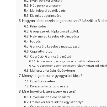
Nyaki porckorongsérv
Háti porckorongsérv
Morfológiai osztályozás
Kiszakadt gerincsérv
Hogyan lehet kezelni a gerincsérvet? Nézzük a 8 leh
Pihentetés
Gyógyszerek, fájdalomcsillapítók
Helyi meleg kezelés alkalmazása
Fogyás
Gerincsérv kezelése masszázzsal
Cigaretta-stop
Operáció, Gerincsérv műtét
A porckorongsérv, gerincsérv műtéti indikációi
A porckorongsérv, gerincsérv relatív műtéti indikáció
McKenzie terápia, Gyógytorna
Mennyi a gerincsérv gyógyulási ideje?
Operáció esetén
Konzervatív terápia esetén
Mire figyeljünk gerincsérv esetén?
Figyeljünk az előre hajlásra!
Emeléskor tartsunk be egy szabályt!
Ülés közben biztosítsuk, hogy levegyük a porckoron