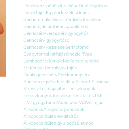
Derékbecsípődés kezelése
Derékfájdalom
Derékfájás
Egyéni kezelés
Gerinc
Gerincferdülés
Gerincferdülés kezelése
Gerincfájdalom
Gerincproblémák
Gerincsérv
Gerincsérv gyógyítás
Gerincsérv gyógyítása
Gerincsérv kezelése
Gerinctorna
Gyógytorna
Hátfájás
Kinezio Tape
Lumbágó
McKenzie
McKenzie terápia
McKenzie torna
Nyakfájás
Nyaki gerincsérv
Porckorongsérv
Porckorongsérv kezelése
Schroth
Scoliosis
Stressz
Tartásjavítás
Teniszkönyök
Teniszkönyök kezelése
Testtartás
TMI
TMI gyógytorna
Video post
Váll
Vállfájás
Állkapocs
Állkapocs panaszok
Állkapocs ízületi elváltozás
Állkapocs ízületi gyulladás
Életmód