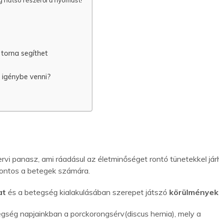
torna segíthet
 igénybe venni?
vi panasz, ami ráadásul az életminőséget rontó tünetekkel jár
fontos a betegek számára.
at
és a betegség kialakulásában szerepet játszó
körülmények
egség napjainkban a porckorongsérv(discus hernia), mely a