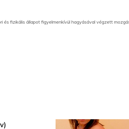
 és fizikális állapot figyelmenkívül hagyásával végzett mozgá
v)