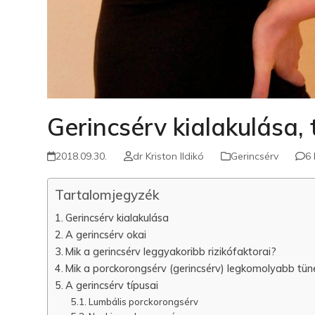
Gerincsérv kialakulása, 
2018.09.30.
dr Kriston Ildikó
Gerincsérv
6
Tartalomjegyzék
Gerincsérv kialakulása
A gerincsérv okai
Mik a gerincsérv leggyakoribb rizikófaktorai?
Mik a porckorongsérv (gerincsérv) legkomolyabb tün
A gerincsérv típusai
Lumbális porckorongsérv