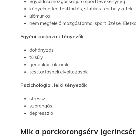
egyoldalú mozgással járó sporttevékenység
kényelmetlen testtartás, statikus testhelyzetek
ülőmunka
nem megfelelő mozgásforma, sport űzése. Életkori
Egyéni kockázati tényezők
dohányzás
túlsúly
genetikai faktorok
testtartásbeli elváltozások
Pszichológiai, lelki tényezők
stressz
szorongás
depresszió
Mik a porckorongsérv (gerincsér