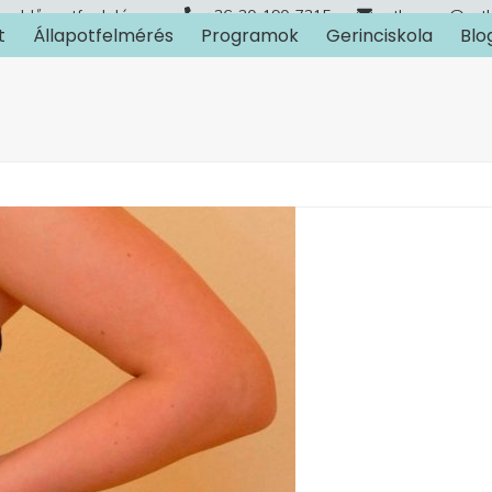
Időpontfoglalás
+36-30-190-7315
arthuman@art
t
Állapotfelmérés
Programok
Gerinciskola
Blo