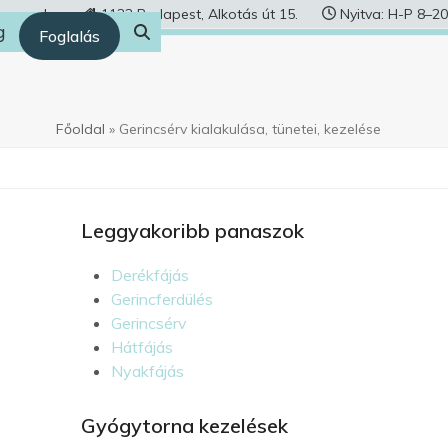
human.hu
1122 Budapest, Alkotás út 15.
Nyitva: H-P 8–20
g
Foglalás
Főoldal
»
Gerincsérv kialakulása, tünetei, kezelése
Leggyakoribb panaszok
Derékfájás
Gerincferdülés
Gerincsérv
Hátfájás
Nyakfájás
Gyógytorna kezelések