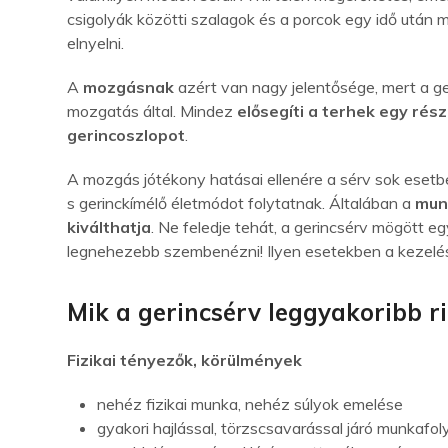
csigolyák közötti szalagok és a porcok egy idő utá
elnyelni.
A
mozgásnak
azért van nagy jelentősége, mert a ge
mozgatás által. Mindez
elősegíti a terhek egy rés
gerincoszlopot
.
A mozgás jótékony hatásai ellenére a sérv sok esetbe
s gerinckímélő életmódot folytatnak. Általában a
munk
kiválthatja
. Ne feledje tehát, a gerincsérv mögött e
legnehezebb szembenézni! Ilyen esetekben a kezelés
Mik a gerincsérv leggyakoribb r
Fizikai tényezők, körülmények
nehéz fizikai munka, nehéz súlyok emelése
gyakori hajlással, törzscsavarással járó munka