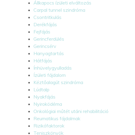
Állkapocs ízületi elváltozás
Carpal tunnel szindróma
Csontritkulás
Derékfájás
Fejfájás
Gerincferdülés
Gerincsérv
Hanyagtartás
Hátfájás
Ínhüvelygyulladás
Ízületi fájdalom
Kéztőalagút szindróma
Lúdtalp
Nyakfájás
Nyiroködéma
Onkológiai műtét utáni rehabilitáció
Reumatikus fájdalmak
Rizikófaktorok
Teniszkönyök