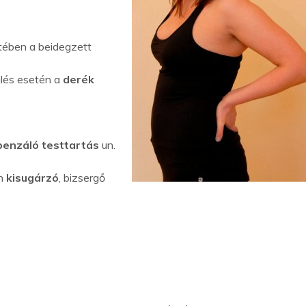
tében a beidegzett
ülés esetén a
derék
enzáló testtartás
un.
en
kisugárzó
, bizsergő