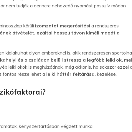
n már nem tudják a gerincre nehezedő nyomást passzív módon
rincoszlop körüli
izomzatot megerősítési
a rendszeres
zének átvételét, ezáltal hosszú távon kíméli magát a
n kialakulhat olyan embereknél is, akik rendszeresen sportolna
ahelyi és a családon belüli stressz a legfőbb lelki ok, me
gyéb lelki okok is meghúzódnak, még akkor is, ha sokszor ezzel 
 fontos része lehet a
lelki háttér feltárása,
kezelése.
izikófaktorai?
folyamatok, kényszertartásban végzett munka