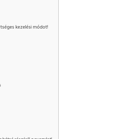
etséges kezelési módot!
i
g hátsó részéről a nyomást!