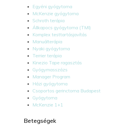
Egyéni gyógytorna
McKenzie gyógytorna
Schroth terápia
Állkapocs gyógytorna (TMI)
Komplex testtartásjavítás
Manuálterápia
Nyaki gyógytorna
Terrier terápia
Kinezio Tape ragasztás
Gyógymasszázs
Manager Program
Házi gyógytorna
Csoportos gerinctorna Budapest
Gyógytorna
McKenzie 1+1
Betegségek