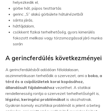
helyezkedik el,
görbe hát, púpos testtartás
gerinc „S” alakú görbülete hátulnézetből
sánta járás,
hátfájdalom,
csökkent fizikai terhelhetőség, gyors kimerülés
fokozott mellkasi vagy törzsmozgással járó munka
során
A gerincferdülés következményei
A gerincferdülésből adódóan féloldalasan,
aszimmetrikusan terhelődik a szervezet, ami a
boka, a
térd és a csípőízületek korai kopásához,
állandósult fájdalmakhoz
vezethet. A statikai
rendellenesség rontja a szervezet terhelhetőségét is,
légzési, keringési problémákat
is okozhatnak.
Gyakran komoly esztétikai problémát is jelent a beteg