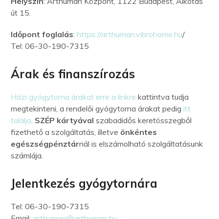
Helyszín
: Arthuman Központ, 1122 Budapest, Alkotás
út 15.
Időpont foglalás
:
https://arthuman.vibrohome.hu
/
Tel: 06-30-190-7315
Árak és finanszírozás
Házi gyógytorna árakat erre a linkre
kattintva tudja
megtekinteni, a rendelői gyógytorna árakat pedig
itt
találja
.
SZÉP kártyával
szabadidős keretösszegből
fizethető a szolgáltatás, illetve
önkéntes
egészségpénztár
nál is elszámolható szolgáltatásunk
számlája.
Jelentkezés gyógytornára
Tel: 06-30-190-7315
Email:
arthuman@arthuman.hu