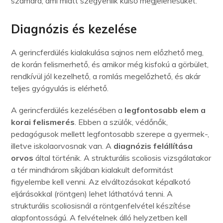
számára, ami miatt szégyenlik külső megjelenésüket.
Diagnózis és kezelése
A gerincferdülés kialakulása sajnos nem előzhető meg,
de korán felismerhető, és amikor még kisfokú a görbület,
rendkívül jól kezelhető, a romlás megelőzhető, és akár
teljes gyógyulás is elérhető.
A gerincferdülés kezelésében a
legfontosabb elem a
korai felismerés
. Ebben a szülők, védőnők,
pedagógusok mellett legfontosabb szerepe a gyermek-,
illetve iskolaorvosnak van. A
diagnózis felállítása
orvos
által történik. A strukturális scoliosis vizsgálatakor
a tér mindhárom síkjában kialakult deformitást
figyelembe kell venni. Az elváltozásokat képalkotó
eljárásokkal (röntgen) lehet láthatóvá tenni. A
strukturális scoliosisnál a röntgenfelvétel készítése
alapfontosságú. A felvételnek álló helyzetben kell