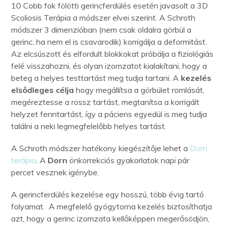
10 Cobb fok fölötti gerincferdülés esetén javasolt a 3D
Scoliosis Terápia a módszer elvei szerint. A Schroth
módszer 3 dimenzióban (nem csak oldalra görbül a
gerinc, ha nem el is csavarodik) korrigálja a deformitást.
Az elcsúszott és elfordult blokkokat próbálja a fiziológiás
felé visszahozni, és olyan izomzatot kialakítani, hogy a
beteg a helyes testtartást meg tudja tartani. A
kezelés
elsődleges célja
hogy megállítsa a görbület romlását,
megéreztesse a rossz tartást, megtanítsa a korrigált
helyzet fenntartást, így a páciens egyedül is meg tudja
találni a neki legmegfelelőbb helyes tartást.
A Schroth módszer hatékony kiegészítője lehet a
Dorn
terápia
. A
Dorn
önkorrekciós gyakorlatok napi pár
percet vesznek igénybe.
A gerincferdülés kezelése egy hosszú, több évig tartó
folyamat. A megfelelő gyógytorna kezelés biztosíthatja
azt, hogy a gerinc izomzata kellőképpen megerősödjön,