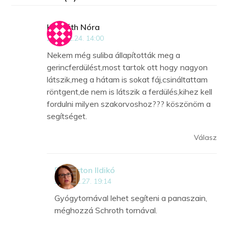
Horváth Nóra
2019.12.24. 14:00
Nekem még suliba állapították meg a
gerincferdülést,most tartok ott hogy nagyon
látszik,meg a hátam is sokat fáj,csináltattam
röntgent,de nem is látszik a ferdülés,kihez kell
fordulni milyen szakorvoshoz??? köszönöm a
segítséget.
Válasz
Dr Kriston Ildikó
2019.12.27. 19:14
Gyógytornával lehet segíteni a panaszain,
méghozzá Schroth tornával.