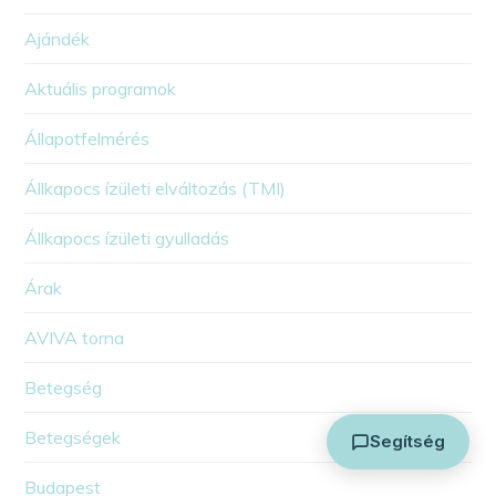
Ajándék
Aktuális programok
Állapotfelmérés
Állkapocs ízületi elváltozás (TMI)
Arthuman Asszisztens
Általában azonnal válaszolok
Állkapocs ízületi gyulladás
Árak
AVIVA torna
Betegség
Betegségek
Segítség
Budapest