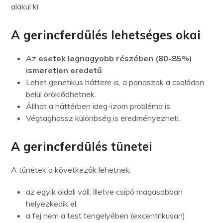
alakul ki.
A gerincferdülés lehetséges okai
Az
esetek legnagyobb részében (80-85%)
ismeretlen eredetű
.
Lehet genetikus háttere is, a panaszok a családon
belül öröklődhetnek.
Állhat a háttérben ideg-izom probléma is.
Végtaghossz különbség is eredményezheti.
A gerincferdülés tünetei
A tünetek a következők lehetnek:
az egyik oldali váll, illetve csípő magasabban
helyezkedik el,
a fej nem a test tengelyében (excentrikusan)