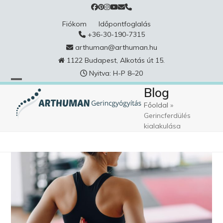
Skip
to
Fiókom
Időpontfoglalás
content
+36-30-190-7315
arthuman@arthuman.hu
1122 Budapest, Alkotás út 15.
Nyitva: H-P 8–20
Blog
Főoldal
»
Gerincferdülés
kialakulása