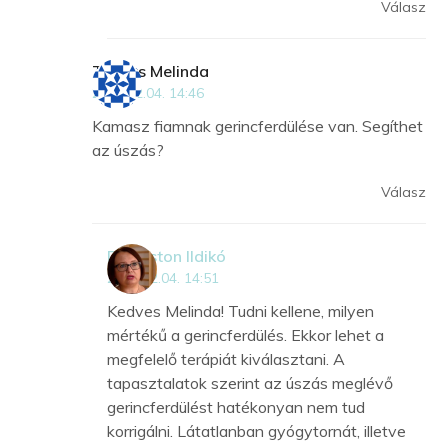
Válasz
Takács Melinda
2018.12.04. 14:46
Kamasz fiamnak gerincferdülése van. Segíthet
az úszás?
Válasz
Dr Kriston Ildikó
2018.12.04. 14:51
Kedves Melinda! Tudni kellene, milyen
mértékű a gerincferdülés. Ekkor lehet a
megfelelő terápiát kiválasztani. A
tapasztalatok szerint az úszás meglévő
gerincferdülést hatékonyan nem tud
korrigálni. Látatlanban gyógytornát, illetve