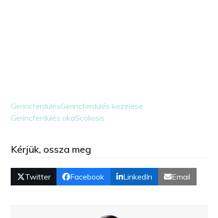
Gerincferdülés
Gerincferdülés kezelése
Gerincferdülés oka
Scoliosis
Kérjük, ossza meg
Twitter
Facebook
LinkedIn
Email