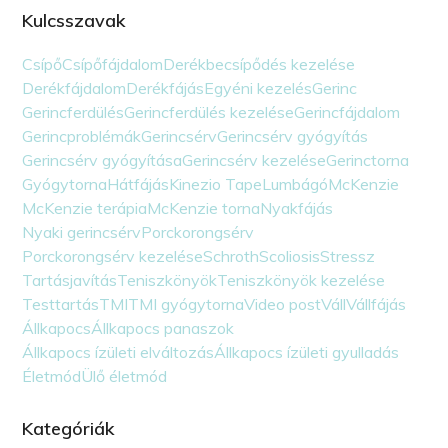
Kulcsszavak
Csípő
Csípőfájdalom
Derékbecsípődés kezelése
Derékfájdalom
Derékfájás
Egyéni kezelés
Gerinc
Gerincferdülés
Gerincferdülés kezelése
Gerincfájdalom
Gerincproblémák
Gerincsérv
Gerincsérv gyógyítás
Gerincsérv gyógyítása
Gerincsérv kezelése
Gerinctorna
Gyógytorna
Hátfájás
Kinezio Tape
Lumbágó
McKenzie
McKenzie terápia
McKenzie torna
Nyakfájás
Nyaki gerincsérv
Porckorongsérv
Porckorongsérv kezelése
Schroth
Scoliosis
Stressz
Tartásjavítás
Teniszkönyök
Teniszkönyök kezelése
Testtartás
TMI
TMI gyógytorna
Video post
Váll
Vállfájás
Állkapocs
Állkapocs panaszok
Állkapocs ízületi elváltozás
Állkapocs ízületi gyulladás
Életmód
Ülő életmód
Kategóriák