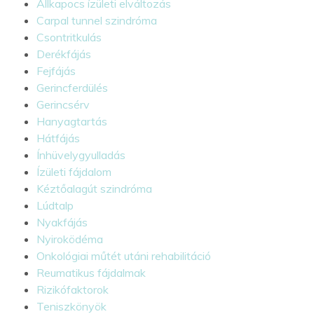
Állkapocs ízületi elváltozás
Carpal tunnel szindróma
Csontritkulás
Derékfájás
Fejfájás
Gerincferdülés
Gerincsérv
Hanyagtartás
Hátfájás
Ínhüvelygyulladás
Ízületi fájdalom
Kéztőalagút szindróma
Lúdtalp
Nyakfájás
Nyiroködéma
Onkológiai műtét utáni rehabilitáció
Reumatikus fájdalmak
Rizikófaktorok
Teniszkönyök