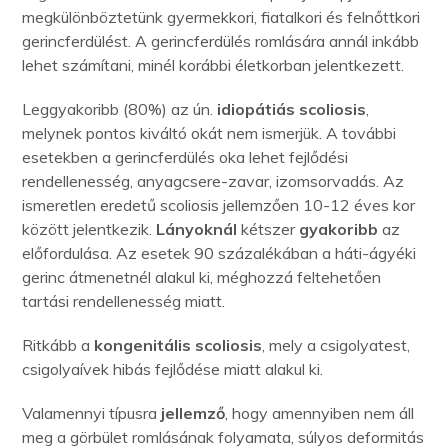
megkülönböztetünk gyermekkori, fiatalkori és felnőttkori
gerincferdülést. A gerincferdülés romlására annál inkább
lehet számítani, minél korábbi életkorban jelentkezett.
Leggyakoribb (80%) az ún.
idiopátiás scoliosis
,
melynek pontos kiváltó okát nem ismerjük. A további
esetekben a gerincferdülés oka lehet fejlődési
rendellenesség, anyagcsere-zavar, izomsorvadás. Az
ismeretlen eredetű scoliosis jellemzően 10-12 éves kor
között jelentkezik.
Lányoknál
kétszer
gyakoribb
az
előfordulása. Az esetek 90 százalékában a háti-ágyéki
gerinc átmenetnél alakul ki, méghozzá feltehetően
tartási rendellenesség miatt.
Ritkább a
kongenitális scoliosis
, mely a csigolyatest,
csigolyaívek hibás fejlődése miatt alakul ki.
Valamennyi típusra
jellemző
, hogy amennyiben nem áll
meg a görbület romlásának folyamata, súlyos deformitás