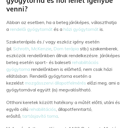
gyógytorna és hol lehet igénybe
venni?
Abban az esetben, ha a beteg járóképes, választhatja
a
rendelői gyógytornát
és a
házi gyógytornát
is.
Szaketerápiás és / vagy eszköz igény esetén
(pl.
Schroth
,
McKenzie
,
Dorn terápia
stb.) szakemberek,
eszközök rendelőnkben állnak rendelkezésre. Járóképes
beteg esetén sport- és baleseti
rehabilitációs
gyógytorna
rendelőnkben is előrhető, nem csak házi
ellátásban. Rendelői gyógytorna esetén a
kezelést
mozgásszervi állapotfelmérés
előzi meg, ami a
gyógytornával együtt (is) megvalósítható.
Otthoni keretek között hatékony a műtét előtti, utáni és
egyéb célú
rehabilitációs
, állapotfenntartó,
erősítő,
tartásjavító torna
.