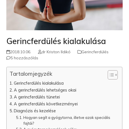
Gerincferdülés kialakulása
2018.10.06.
dr Kriston Ildikó
Gerincferdülés
5 hozzászólás
Tartalomjegyzék
Gerincferdülés kialakulása
A gerincferdülés lehetséges okai
A gerincferdülés tünetei
A gerincferdülés következményei
Diagnózis és kezelése
Hogyan segít a gyógytorna, illetve azok speciális
fajtái?