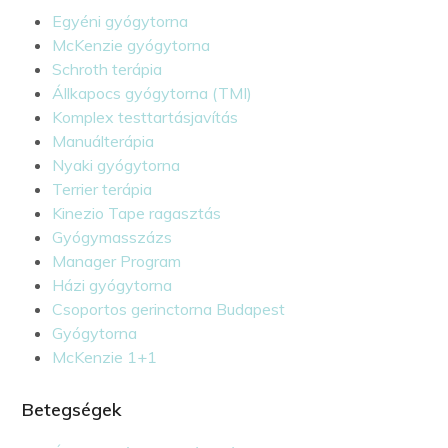
Egyéni gyógytorna
McKenzie gyógytorna
Schroth terápia
Állkapocs gyógytorna (TMI)
Komplex testtartásjavítás
Manuálterápia
Nyaki gyógytorna
Terrier terápia
Kinezio Tape ragasztás
Gyógymasszázs
Manager Program
Házi gyógytorna
Csoportos gerinctorna Budapest
Gyógytorna
McKenzie 1+1
Betegségek