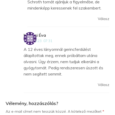
Schroth tornát ajánljuk a figyelmébe, de
mindenképp keressenek fel szakembert.
Válasz
Kolozsi Éva
2018.10.23. 07:31
A 12 éves lányomnál gerincferdülést
állapítottak meg, ennek próbáltam utána
olvasni. Úgy érzem, nem tudjuk elkerülni a
gyógytornát. Pedig rendszeresen úszott és
nem segített semmit.
Válasz
Vélemény, hozzászólás?
Az e-mail címet nem tesszük közzé.
A kötelező mezőket
*