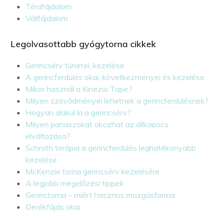
Térdfájdalom
Vállfájdalom
Legolvasottabb gyógytorna cikkek
Gerincsérv tünetei, kezelése
A gerincferdülés okai, következményei és kezelése
Mikor használ a Kinezio Tape?
Milyen szövődményei lehetnek a gerincferdülésnek?
Hogyan alakul ki a gerincsérv?
Milyen panaszokat okozhat az állkapocs
elváltozása?
Schroth terápia a gerincferdülés leghatékonyabb
kezelése
McKenzie torna gerincsérv kezelésére
A legjobb megelőzési tippek
Gerinctorna – miért hasznos mozgásforma
Derékfájás okai