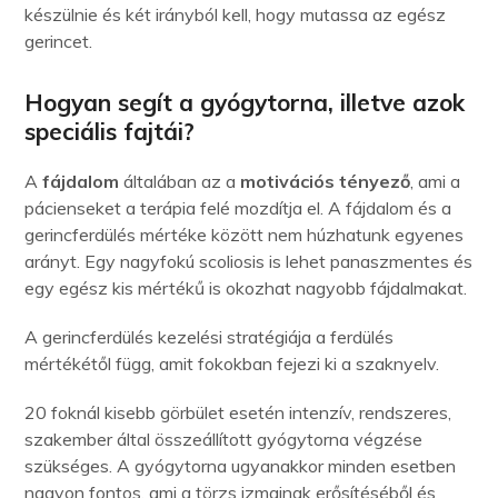
készülnie és két irányból kell, hogy mutassa az egész
gerincet.
Hogyan segít a gyógytorna, illetve azok
speciális fajtái?
A
fájdalom
általában az a
motivációs tényező
, ami a
pácienseket a terápia felé mozdítja el. A fájdalom és a
gerincferdülés mértéke között nem húzhatunk egyenes
arányt. Egy nagyfokú scoliosis is lehet panaszmentes és
egy egész kis mértékű is okozhat nagyobb fájdalmakat.
A gerincferdülés kezelési stratégiája a ferdülés
mértékétől függ, amit fokokban fejezi ki a szaknyelv.
20 foknál kisebb görbület esetén intenzív, rendszeres,
szakember által összeállított gyógytorna végzése
szükséges. A gyógytorna ugyanakkor minden esetben
nagyon fontos, ami a törzs izmainak erősítéséből és