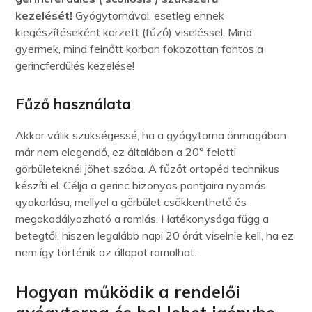
kezelését!
Gyógytornával, esetleg ennek
kiegészítéseként korzett (fűző) viseléssel. Mind
gyermek, mind felnőtt korban fokozottan fontos a
gerincferdülés kezelése!
Fűző használata
Akkor válik szükségessé, ha a gyógytorna önmagában
már nem elegendő, ez általában a 20° feletti
görbületeknél jöhet szóba. A fűzőt ortopéd technikus
készíti el. Célja a gerinc bizonyos pontjaira nyomás
gyakorlása, mellyel a görbület csökkenthető és
megakadályozható a romlás. Hatékonysága függ a
betegtől, hiszen legalább napi 20 órát viselnie kell, ha
ez
nem így történik az állapot romolhat.
Hogyan működik a rendelői