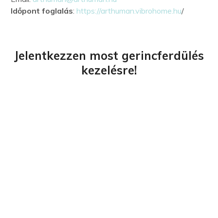
Időpont foglalás
:
https://arthuman.vibrohome.hu
/
Jelentkezzen most gerincferdülés
kezelésre!