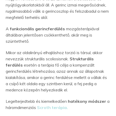
nyújtógyakorlatokból áll. A gerinc izmai megerősödnek,
rugalmasabbá válik a gerincoszlop és felszabadul a nem
megfelelő terhelés alól.
A
funkcionális gerincferdülés
mozgásterápiával
általában jelentősen csökkenthető, akár meg is
szüntethető.
Mikor az oldalirányú elhajláshoz torzió is társul, akkor
nevezzük strukturális scoliosisnak.
Strukturális
ferdülés
esetén a terápia fő célja a kompenzált
gerincferdülés létrehozása, azaz annak az állapotnak
kialakítása, amikor a gerinc ferdülése mellett a vállak és
a csípő két oldala egy szintben kerül, a fej pedig a
medence közepén helyezkedik el.
Legelterjedtebb és kiemelkedően
hatékony módszer
a
háromdimenziós
Scroth terápia.