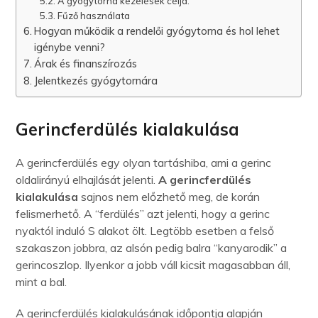
A gyógytorna kezelések célja:
Fűző használata
Hogyan működik a rendelői gyógytorna és hol lehet
igénybe venni?
Árak és finanszírozás
Jelentkezés gyógytornára
Gerincferdülés kialakulása
A gerincferdülés egy olyan tartáshiba, ami a gerinc
oldalirányú elhajlását jelenti.
A gerincferdülés
kialakulása
sajnos nem előzhető meg, de korán
felismerhető.
A “ferdülés” azt jelenti, hogy a gerinc
nyaktól induló S alakot ölt. Legtöbb esetben a felső
szakaszon jobbra, az alsón pedig balra “kanyarodik” a
gerincoszlop. Ilyenkor a jobb váll kicsit magasabban áll,
mint a bal.
A gerincferdülés kialakulásának időpontja alapján