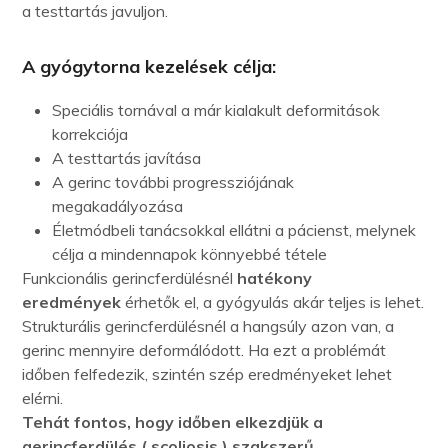
a testtartás javuljon.
A gyógytorna kezelések célja:
Speciális tornával a már kialakult deformitások
korrekciója
A testtartás javítása
A gerinc további progressziójának
megakadályozása
Életmódbeli tanácsokkal ellátni a pácienst, melynek
célja a mindennapok könnyebbé tétele
Funkcionális gerincferdülésnél
hatékony
eredmények
érhetők el, a gyógyulás akár teljes is lehet.
Strukturális gerincferdülésnél a hangsúly azon van, a
gerinc mennyire deformálódott. Ha ezt a problémát
időben felfedezik, szintén szép eredményeket lehet
elérni.
Tehát fontos, hogy időben elkezdjük a
gerincferdülés ( scoliosis ) szakszerű