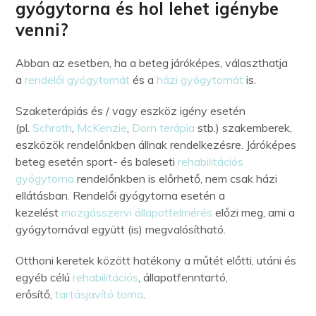
gyógytorna és hol lehet igénybe
venni?
Abban az esetben, ha a beteg járóképes, választhatja
a
rendelői gyógytornát
és a
házi gyógytornát
is.
Szaketerápiás és / vagy eszköz igény esetén
(pl.
Schroth
,
McKenzie
,
Dorn terápia
stb.) szakemberek,
eszközök rendelőnkben állnak rendelkezésre. Járóképes
beteg esetén sport- és baleseti
rehabilitációs
gyógytorna
rendelőnkben is előrhető, nem csak házi
ellátásban. Rendelői gyógytorna esetén a
kezelést
mozgásszervi állapotfelmérés
előzi meg, ami a
gyógytornával együtt (is) megvalósítható.
Otthoni keretek között hatékony a műtét előtti, utáni és
egyéb célú
rehabilitációs
, állapotfenntartó,
erősítő,
tartásjavító torna
.