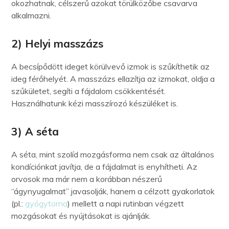
okozhatnak, célszerű azokat törülközőbe csavarva
alkalmazni.
2) Helyi masszázs
A becsípődött ideget körülvevő izmok is szűkíthetik az
ideg férőhelyét. A masszázs ellazítja az izmokat, oldja a
szűkületet, segíti a fájdalom csökkentését.
Használhatunk kézi masszírozó készüléket is.
3) A séta
A séta, mint szolíd mozgásforma nem csak az általános
kondíciónkat javítja, de a fájdalmat is enyhítheti. Az
orvosok ma már nem a korábban nészerű
“ágynyugalmat” javasolják, hanem a célzott gyakorlatok
(pl.:
gyógytorna
) mellett a napi rutinban végzett
mozgásokat és nyújtásokat is ajánlják.