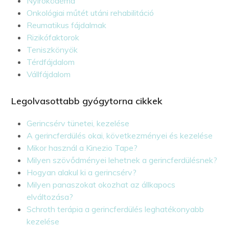
Nyiroködéma
Onkológiai műtét utáni rehabilitáció
Reumatikus fájdalmak
Rizikófaktorok
Teniszkönyök
Térdfájdalom
Vállfájdalom
Legolvasottabb gyógytorna cikkek
Gerincsérv tünetei, kezelése
A gerincferdülés okai, következményei és kezelése
Mikor használ a Kinezio Tape?
Milyen szövődményei lehetnek a gerincferdülésnek?
Hogyan alakul ki a gerincsérv?
Milyen panaszokat okozhat az állkapocs
elváltozása?
Schroth terápia a gerincferdülés leghatékonyabb
kezelése