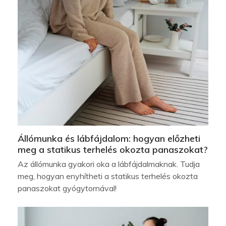
Állómunka és lábfájdalom: hogyan előzheti
meg a statikus terhelés okozta panaszokat?
Az állómunka gyakori oka a lábfájdalmaknak. Tudja
meg, hogyan enyhítheti a statikus terhelés okozta
panaszokat gyógytornával!