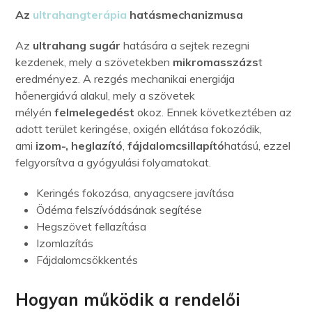
Az
ultrahangterápia
hatásmechanizmusa
Az
ultrahang sugár
hatására a sejtek rezegni
kezdenek, mely a szövetekben
mikromasszázs
t
eredményez. A rezgés mechanikai energiája
hőenergiává alakul, mely a szövetek
mélyén
felmelegedést
okoz. Ennek következtében az
adott terület keringése, oxigén ellátása fokozódik,
ami
izom-, heglazító
,
fájdalomcsillapító
hatású, ezzel
felgyorsítva a gyógyulási folyamatokat.
Keringés fokozása, anyagcsere javítása
Ödéma felszívódásának segítése
Hegszövet fellazítása
Izomlazítás
Fájdalomcsökkentés
Hogyan működik a rendelői