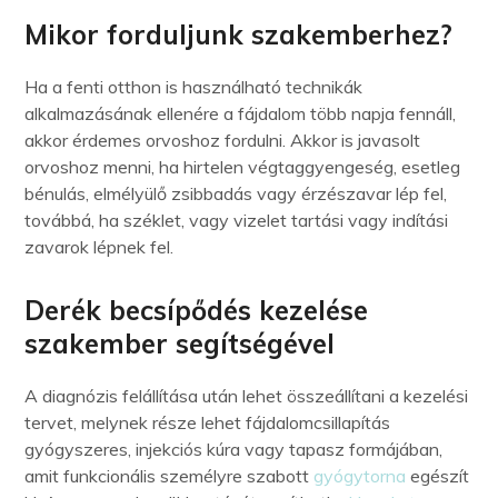
Mikor forduljunk szakemberhez?
Ha a fenti otthon is használható technikák
alkalmazásának ellenére a fájdalom több napja fennáll,
akkor érdemes orvoshoz fordulni. Akkor is javasolt
orvoshoz menni, ha hirtelen végtaggyengeség, esetleg
bénulás, elmélyülő zsibbadás vagy érzészavar lép fel,
továbbá, ha széklet, vagy vizelet tartási vagy indítási
zavarok lépnek fel.
Derék becsípődés kezelése
szakember segítségével
A diagnózis felállítása után lehet összeállítani a kezelési
tervet, melynek része lehet fájdalomcsillapítás
gyógyszeres, injekciós kúra vagy tapasz formájában,
amit funkcionális személyre szabott
gyógytorna
egészít