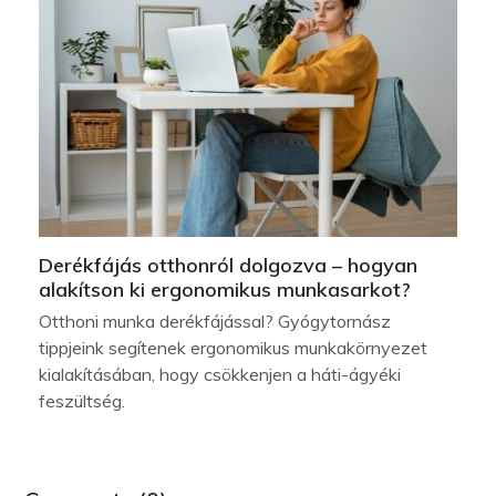
Derékfájás otthonról dolgozva – hogyan
alakítson ki ergonomikus munkasarkot?
Otthoni munka derékfájással? Gyógytornász
tippjeink segítenek ergonomikus munkakörnyezet
kialakításában, hogy csökkenjen a háti-ágyéki
feszültség.