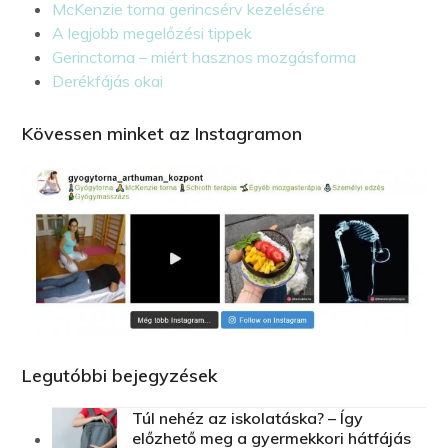
McKenzie torna gerincsérv kezelésére
A legjobb megelőzési tippek
Gerinctorna – miért hasznos mozgásforma
Derékfájás okai
Kövessen minket az Instagramon
Legutóbbi bejegyzések
Túl nehéz az iskolatáska? – Így
előzhető meg a gyermekkori hátfájás