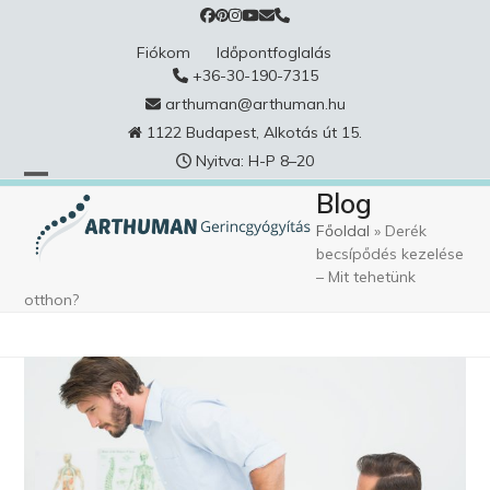
Skip
to
Fiókom
Időpontfoglalás
content
+36-30-190-7315
arthuman@arthuman.hu
1122 Budapest, Alkotás út 15.
Nyitva: H-P 8–20
Blog
Főoldal
»
Derék
becsípődés kezelése
– Mit tehetünk
otthon?