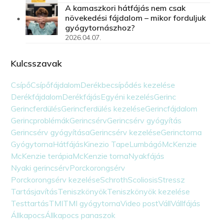
A kamaszkori hátfájás nem csak
növekedési fájdalom – mikor forduljuk
gyógytornászhoz?
2026.04.07.
Kulcsszavak
Csípő
Csípőfájdalom
Derékbecsípődés kezelése
Derékfájdalom
Derékfájás
Egyéni kezelés
Gerinc
Gerincferdülés
Gerincferdülés kezelése
Gerincfájdalom
Gerincproblémák
Gerincsérv
Gerincsérv gyógyítás
Gerincsérv gyógyítása
Gerincsérv kezelése
Gerinctorna
Gyógytorna
Hátfájás
Kinezio Tape
Lumbágó
McKenzie
McKenzie terápia
McKenzie torna
Nyakfájás
Nyaki gerincsérv
Porckorongsérv
Porckorongsérv kezelése
Schroth
Scoliosis
Stressz
Tartásjavítás
Teniszkönyök
Teniszkönyök kezelése
Testtartás
TMI
TMI gyógytorna
Video post
Váll
Vállfájás
Állkapocs
Állkapocs panaszok