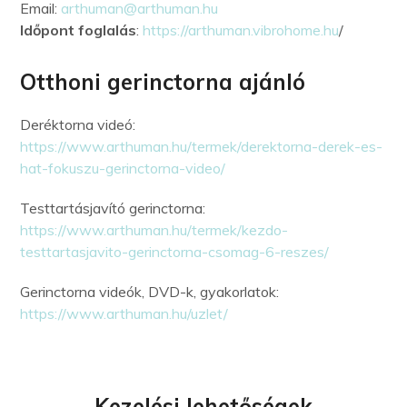
Email:
arthuman@arthuman.hu
Időpont foglalás
:
https://arthuman.vibrohome.hu
/
Otthoni gerinctorna ajánló
Deréktorna videó:
https://www.arthuman.hu/termek/derektorna-derek-es-
hat-fokuszu-gerinctorna-video/
Testtartásjavító gerinctorna:
https://www.arthuman.hu/termek/kezdo-
testtartasjavito-gerinctorna-csomag-6-reszes/
Gerinctorna videók, DVD-k, gyakorlatok:
https://www.arthuman.hu/uzlet/
Kezelési lehetőségek