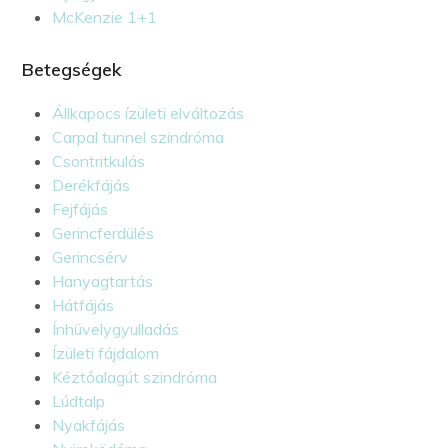
McKenzie 1+1
Betegségek
Állkapocs ízületi elváltozás
Carpal tunnel szindróma
Csontritkulás
Derékfájás
Fejfájás
Gerincferdülés
Gerincsérv
Hanyagtartás
Hátfájás
Ínhüvelygyulladás
Ízületi fájdalom
Kéztőalagút szindróma
Lúdtalp
Nyakfájás