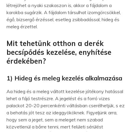
létrejöhet a nyaki szakaszon is, akkor a fájdalom a
karokba sugárzik. A fájdalom társulhat izomgörcsökkel,
égő, bizsergő érzéssel, esetleg zsibbadással, hideg és
meleg érzettel.
Mit tehetünk otthon a derék
becsípődés kezelése, enyhítése
érdekében?
1) Hideg és meleg kezelés alkalmazása
Aa hideg és a meleg váltott kezelése jótékony hatással
lehet a fájó testrészre. A jegelést és a forró vizes
palackot 20-20 percenkénti váltásban cserélhetjük, s ez
a behatás jót tesz az ideggyököknek. Figyeljünk arra,
hogy sem a jeget, sem a meleget nem szabad
közvetlenül a bőrre tenni, mert felületi sérülést