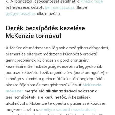
ki. A panaszok csökkentését segítheti a
kinezio tape
felhelyezése, célzott
gerincmasszázs
, illetve
gyógymasszázs
alkalmazása.
Derék becsípődés kezelése
McKenzie tornával
A McKenzie módszer a világ sok országában elfogadott,
elismert és elterjedt módszer a különböző eredetű
gerincproblémák, különösen a porckorongsérv
kezelésére. Gerincbetegségek esetén a leggyakoribb
panaszok közé tartozik a gerincsérv (porckorongsérv), a
lumbágó valamint a gerincműtétek utáni hegképződés
okozta fájdalom és mozgásbeszűkülés.
A
McKenzie
módszer
megfelelő alkalmazásával sokszor a
gerincműtétek is elkerülhetők.
A kezelések
alkalmával a Mckenzie terapeuta a pácienssel közösen
megkeresi azt a s
zemélyre szabott mozdulatsort
,