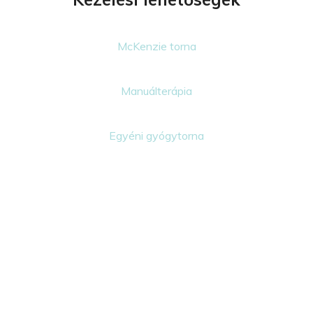
McKenzie torna
Manuálterápia
Egyéni gyógytorna