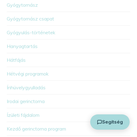
Gyógytornász
Gyógytornász csapat
Gyógyulás-történetek
Hanyagtartás
Arthuman Asszisztens
Hátfájás
Általában azonnal válaszolok
Hétvégi programok
Ínhüvelygyulladás
Irodai gerinctorna
Ízületi fájdalom
Segítség
Kezdő gerinctorna program