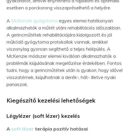
gyakorlatot, amivel enyhíthető a fájdalom és optimális
esetben a porckorong visszapréselhető a helyére.
A
McKenzie gyógytorna
egyes elemei hatékonyan
alkalmazhatók a műtét utáni rehabilitációs időszakban.
A gerincműtétek rehabilitációjára kidolgozott és jól
működő gyógytorna protokollok vannak, amikkel
viszonylag gyorsan segíthető a teljes felépülés. A
McKenzie módszer elemei kiválóan alkalmazhatók a
problémák kiújulásának megelőzése érdekében. Fontos
tudni, hogy a gerincműtétek után is gyakori, hogy idővel
visszatérnek, kiújulhatnak a derék-, hát- illetve nyaki
panaszok.
Kiegészítő kezelési lehetőségek
Légylézer (soft lézer) kezelés
A
soft lézer
terápia pozitív hatásai