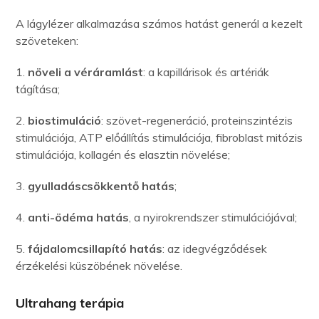
A lágylézer alkalmazása számos hatást generál a kezelt
szöveteken:
1.
növeli a véráramlást
: a kapillárisok és artériák
tágítása;
2.
biostimuláció
: szövet-regeneráció, proteinszintézis
stimulációja, ATP előállítás stimulációja, fibroblast mitózis
stimulációja, kollagén és elasztin növelése;
3.
gyulladáscsökkentő hatás
;
4.
anti-ödéma hatás
, a nyirokrendszer stimulációjával;
5.
fájdalomcsillapító hatás
: az idegvégződések
érzékelési küszöbének növelése.
Ultrahang terápia