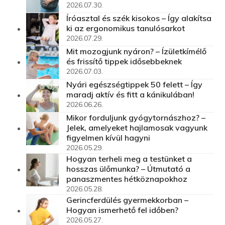
2026.07.30.
Íróasztal és szék kisokos – Így alakítsa
ki az ergonomikus tanulósarkot
2026.07.29.
Mit mozogjunk nyáron? – Ízületkímélő
és frissítő tippek idősebbeknek
2026.07.03.
Nyári egészségtippek 50 felett – Így
maradj aktív és fitt a kánikulában!
2026.06.26.
Mikor forduljunk gyógytornászhoz? –
Jelek, amelyeket hajlamosak vagyunk
figyelmen kívül hagyni
2026.05.29.
Hogyan terheli meg a testünket a
hosszas ülőmunka? – Útmutató a
panaszmentes hétköznapokhoz
2026.05.28.
Gerincferdülés gyermekkorban –
Hogyan ismerhető fel időben?
2026.05.27.