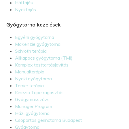
Hátfájás
Nyakfájás
Gyógytorna kezelések
Egyéni gyógytorna
McKenzie gyógytorna
Schroth terápia
Állkapocs gyógytorna (TMI)
Komplex testtartásjavítás
Manuálterápia
Nyaki gyógytorna
Terrier terápia
Kinezio Tape ragasztás
Gyógymasszázs
Manager Program
Házi gyógytorna
Csoportos gerinctorna Budapest
Gyógytorna