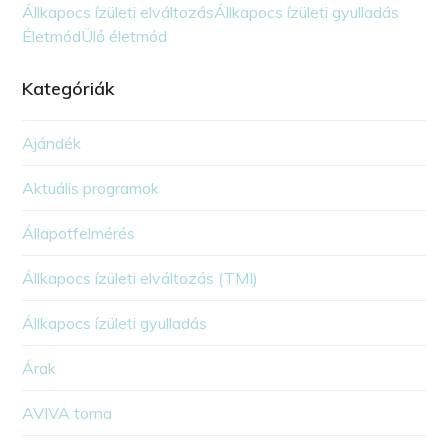
Állkapocs ízületi elváltozás
Állkapocs ízületi gyulladás
Életmód
Ülő életmód
Kategóriák
Ajándék
Aktuális programok
Állapotfelmérés
Állkapocs ízületi elváltozás (TMI)
Állkapocs ízületi gyulladás
Árak
AVIVA torna