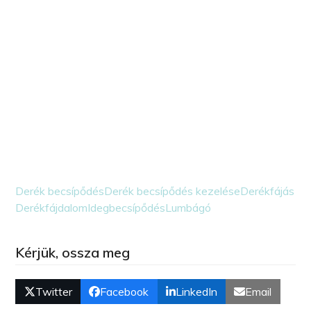
Derék becsípődés
Derék becsípődés kezelése
Derékfájás
Derékfájdalom
Idegbecsípődés
Lumbágó
Kérjük, ossza meg
Twitter
Facebook
LinkedIn
Email