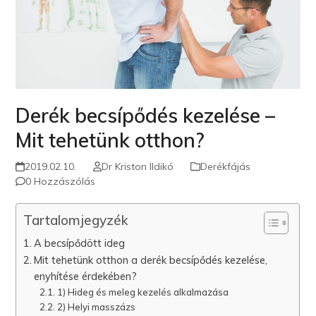
Derék becsípődés kezelése –
Mit tehetünk otthon?
2019.02.10.
Dr Kriston Ildikó
Derékfájás
0 Hozzászólás
Tartalomjegyzék
A becsípődött ideg
Mit tehetünk otthon a derék becsípődés kezelése,
enyhítése érdekében?
1) Hideg és meleg kezelés alkalmazása
2) Helyi masszázs