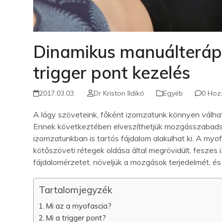
Dinamikus manuálterápi
trigger pont kezelés
2017.03.03.
Dr Kriston Ildikó
Egyéb
0 Hoz
A lágy szöveteink, főként izomzatunk könnyen válhat 
Ennek következtében elveszíthetjük mozgásszabadsá
izomzatunkban is tartós fájdalom alakulhat ki. A myof
kötőszöveti rétegek oldása által megrövidült, feszes 
fájdalomérzetet, növeljük a mozgások terjedelmét, és
Tartalomjegyzék
Mi az a myofascia?
Mi a trigger pont?