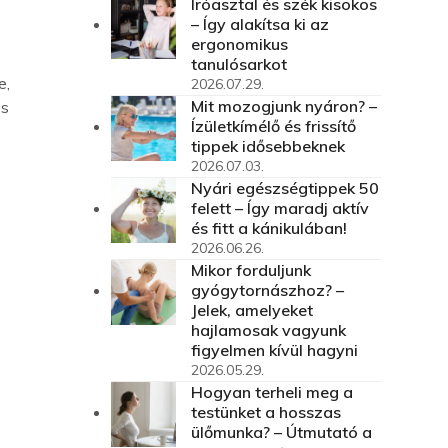
Íróasztal és szék kisokos
– Így alakítsa ki az
ergonomikus
tanulósarkot
e,
2026.07.29.
Mit mozogjunk nyáron? –
és
Ízületkímélő és frissítő
tippek idősebbeknek
2026.07.03.
Nyári egészségtippek 50
felett – Így maradj aktív
és fitt a kánikulában!
2026.06.26.
Mikor forduljunk
gyógytornászhoz? –
Jelek, amelyeket
hajlamosak vagyunk
figyelmen kívül hagyni
2026.05.29.
Hogyan terheli meg a
testünket a hosszas
ülőmunka? – Útmutató a