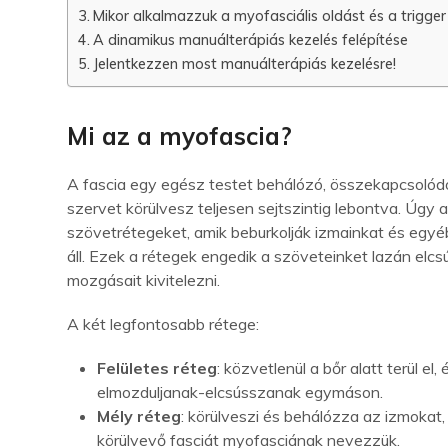
Mikor alkalmazzuk a myofasciális oldást és a trigger
A dinamikus manuálterápiás kezelés felépítése
Jelentkezzen most manuálterápiás kezelésre!
Mi az a myofascia?
A fascia egy egész testet behálózó, összekapcsoló
szervet körülvesz teljesen sejtszintig lebontva. Úgy
szövetrétegeket, amik beburkolják izmainkat és egy
áll. Ezek a rétegek engedik a szöveteinket lazán elcs
mozgásait kivitelezni.
A két legfontosabb rétege:
Felületes réteg
: közvetlenül a bőr alatt terül e
elmozduljanak-elcsússzanak egymáson.
Mély réteg
: körülveszi és behálózza az izmokat,
körülvevő fasciát myofasciának nevezzük.