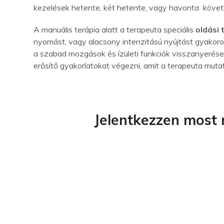
kezelések hetente, két hetente, vagy havonta követ
A manuális terápia alatt a terapeuta speciális
oldási 
nyomást, vagy alacsony intenzitású nyújtást gyakorol
a szabad mozgások és ízületi funkciók visszanyerés
erősítő gyakorlatokat végezni, amit a terapeuta muta
Jelentkezzen most 