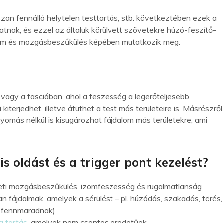
sszan fennálló helytelen testtartás, stb. következtében ezek a
atnak, és ezzel az általuk körülvett szövetekre húzó-feszítő-
alom és mozgásbeszűkülés képében mutatkozik meg.
agy a fasciában, ahol a feszesség a legerőteljesebb
terjedhet, illetve átüthet a test más területeire is. Másrészről
nyomás nélkül is kisugározhat fájdalom más területekre, ami
s oldást és a trigger pont kezelést?
zületi mozgásbeszűkülés, izomfeszesség és rugalmatlanság
n fájdalmak, amelyek a sérülést – pl. húzódás, szakadás, törés,
is fennmaradnak)
g tartás
, amelyek nem csontos eredetűek