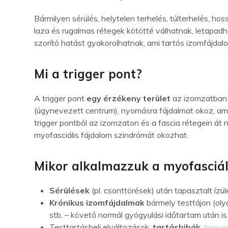
Bármilyen sérülés, helytelen terhelés, túlterhelés, ho
laza és rugalmas rétegek kötötté válhatnak, letapadh
szorító hatást gyakorolhatnak, ami tartós izomfájd
Mi a trigger pont?
A trigger pont
egy érzékeny terület
az izomzatban v
(úgynevezett centrum), nyomásra fájdalmat okoz, ami ki
trigger pontból az izomzaton és a fascia rétegein át 
myofasciális fájdalom szindrómát okozhat.
Mikor alkalmazzuk a myofasciáli
Sérülések
(pl. csonttörések) után tapasztalt í
Krónikus izomfájdalmak
bármely testtájon (olya
stb. – követő normál gyógyulási időtartam után 
Testtartásbeli elváltozások,
tartáshibák
,
hanya