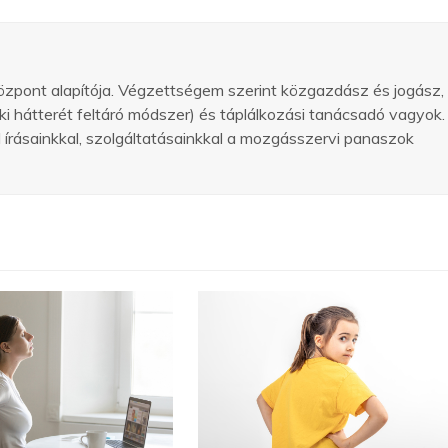
özpont alapítója. Végzettségem szerint közgazdász és jogász,
 hátterét feltáró módszer) és táplálkozási tanácsadó vagyok.
írásainkkal, szolgáltatásainkkal a mozgásszervi panaszok