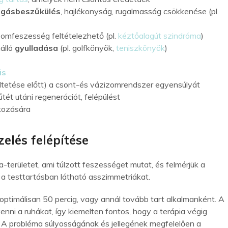
gásbeszűkülés
, hajlékonyság, rugalmasság csökkenése (pl.
zomfeszesség feltételezhető (pl.
kéztőalagút szindróma
)
nálló
gyulladása
(pl. golfkönyök,
teniszkönyök
)
ás
ültetése előtt) a csont-és vázizomrendszer egyensúlyát
ét utáni regenerációt, felépülést
okozására
elés felépítése
a-területet, ami túlzott feszességet mutat, és felmérjük a
a testtartásban látható asszimmetriákat.
 optimálisan 50 percig, vagy annál tovább tart alkalmanként. A
enni a ruhákat, így kiemelten fontos, hogy a terápia végig
. A probléma súlyosságának és jellegének megfelelően a