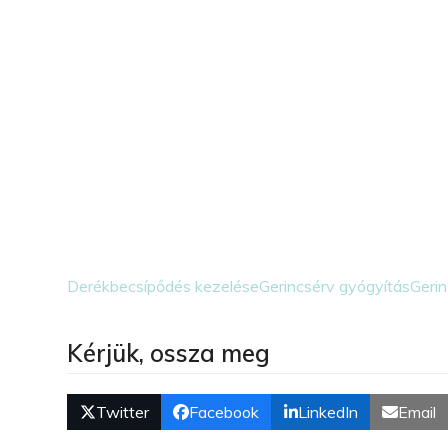
Derékbecsípődés kezelése
Gerincsérv gyógyítás
Geri
Kérjük, ossza meg
Twitter
Facebook
LinkedIn
Email