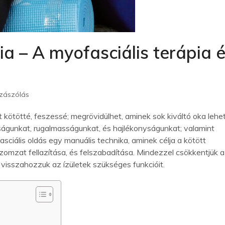
a – A myofasciális terápia 
zászólás
kötötté, feszessé; megrövidülhet, aminek sok kiváltó oka lehet
gunkat, rugalmasságunkat, és hajlékonyságunkat; valamint
asciális oldás egy manuális technika, aminek célja a kötött
izomzat fellazítása, és felszabadítása. Mindezzel csökkentjük a
 visszahozzuk az ízületek szükséges funkcióit.