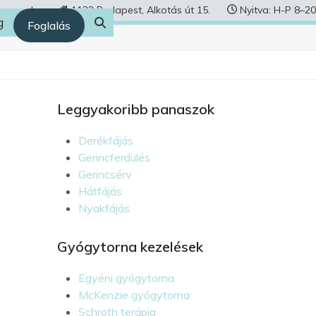
human.hu
1122 Budapest, Alkotás út 15.
Nyitva: H-P 8–20
g
Foglalás
Leggyakoribb panaszok
Derékfájás
Gerincferdülés
Gerincsérv
Hátfájás
Nyakfájás
Gyógytorna kezelések
Egyéni gyógytorna
McKenzie gyógytorna
Schroth terápia