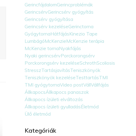
Gerincfájdalom
Gerincproblémák
Gerincsérv
Gerincsérv gyógyítás
Gerincsérv gyógyítása
Gerincsérv kezelése
Gerinctorna
Gyógytorna
Hátfájás
Kinezio Tape
Lumbágó
McKenzie
McKenzie terápia
McKenzie torna
Nyakfájás
Nyaki gerincsérv
Porckorongsérv
Porckorongsérv kezelése
Schroth
Scoliosis
Stressz
Tartásjavítás
Teniszkönyök
Teniszkönyök kezelése
Testtartás
TMI
TMI gyógytorna
Video post
Váll
Vállfájás
Állkapocs
Állkapocs panaszok
Állkapocs ízületi elváltozás
Állkapocs ízületi gyulladás
Életmód
Ülő életmód
Kategóriák