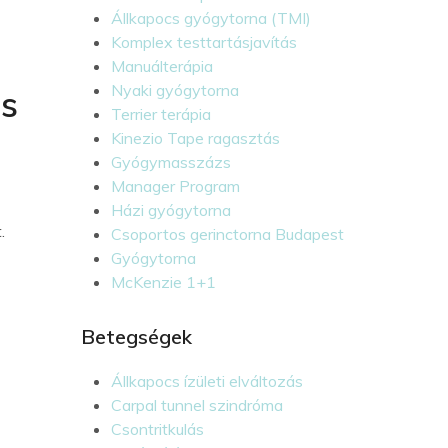
Állkapocs gyógytorna (TMI)
Komplex testtartásjavítás
Manuálterápia
Nyaki gyógytorna
és
Terrier terápia
Kinezio Tape ragasztás
Gyógymasszázs
Manager Program
Házi gyógytorna
.
Csoportos gerinctorna Budapest
Gyógytorna
McKenzie 1+1
Betegségek
Állkapocs ízületi elváltozás
Carpal tunnel szindróma
Csontritkulás