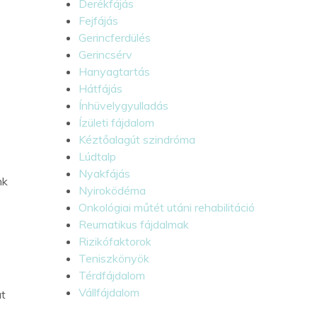
Derékfájás
Fejfájás
Gerincferdülés
Gerincsérv
Hanyagtartás
Hátfájás
Ínhüvelygyulladás
Ízületi fájdalom
Kéztőalagút szindróma
Lúdtalp
n
Nyakfájás
nk
Nyiroködéma
Onkológiai műtét utáni rehabilitáció
Reumatikus fájdalmak
Rizikófaktorok
Teniszkönyök
Térdfájdalom
Vállfájdalom
at