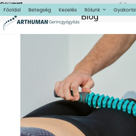
Skip
Fiókom
Főoldal
Betegség
Kezelés
Rólunk
Gyakorla
to
Blog
content