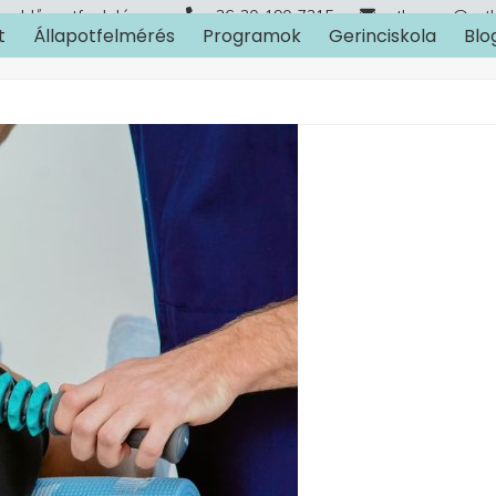
Időpontfoglalás
+36-30-190-7315
arthuman@art
t
Állapotfelmérés
Programok
Gerinciskola
Blo