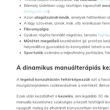
Bármely ízületben vagy testtájon tapasztalt
moz
befagyott váll
)
Azon
alagútszindrómák
, amelyek hátterében i
A lágy szövetek, izmok, inak, stb. krónikusan fen
Fibromyalgia
Gyakori, régóta fennálló migrénes, tenziós
fejfáj
Műtétet megelőző
kezelésként (pl. protézis be
helyreállítva gyorsabbá és könnyebbé teheti a műt
Sportolók
számára a teljesítmény javítására, f
A dinamikus manuálterápiás kez
A
legelső konzultáción
feltérképezzük
azt a fasci
mozgásterjedelem csökkenésének a mértékét, illetve 
Ezek után kezdődhet a
kezelés
, ami legalább 30, de
manuális kezeléshez szükséges a kezelt testtájról lev
nyugodt, meleg és elhatárolt környezetben történjen