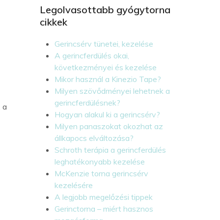
Legolvasottabb gyógytorna
cikkek
Gerincsérv tünetei, kezelése
A gerincferdülés okai,
következményei és kezelése
Mikor használ a Kinezio Tape?
Milyen szövődményei lehetnek a
gerincferdülésnek?
, a
Hogyan alakul ki a gerincsérv?
Milyen panaszokat okozhat az
állkapocs elváltozása?
Schroth terápia a gerincferdülés
leghatékonyabb kezelése
McKenzie torna gerincsérv
kezelésére
A legjobb megelőzési tippek
Gerinctorna – miért hasznos