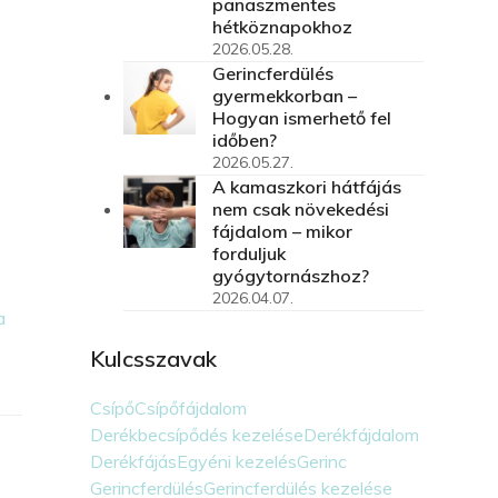
panaszmentes
hétköznapokhoz
2026.05.28.
Gerincferdülés
gyermekkorban –
Hogyan ismerhető fel
időben?
2026.05.27.
A kamaszkori hátfájás
nem csak növekedési
fájdalom – mikor
forduljuk
gyógytornászhoz?
2026.04.07.
a
Kulcsszavak
Csípő
Csípőfájdalom
Derékbecsípődés kezelése
Derékfájdalom
Derékfájás
Egyéni kezelés
Gerinc
Gerincferdülés
Gerincferdülés kezelése