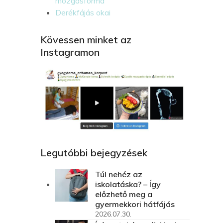
mozgásforma
Derékfájás okai
Kövessen minket az
Instagramon
Legutóbbi bejegyzések
Túl nehéz az
iskolatáska? – Így
előzhető meg a
gyermekkori hátfájás
2026.07.30.