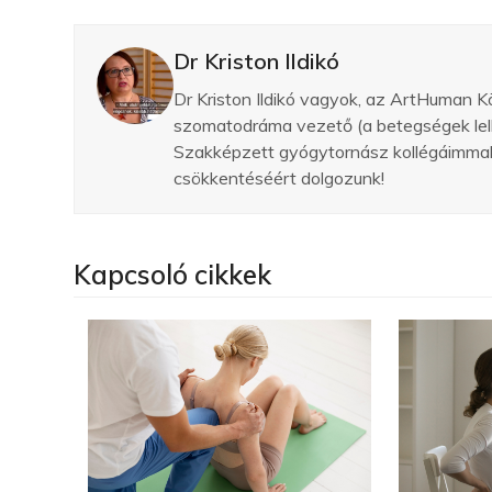
Dr Kriston Ildikó
Dr Kriston Ildikó vagyok, az ArtHuman K
szomatodráma vezető (a betegségek lelki
Szakképzett gyógytornász kollégáimmal 
csökkentéséért dolgozunk!
Kapcsoló cikkek