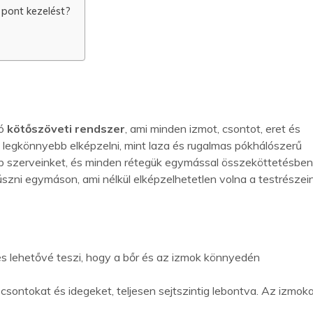
 pont kezelést?
dó
kötőszöveti rendszer
, ami minden izmot, csontot, eret és
 a legkönnyebb elképzelni, mint laza és rugalmas pókhálószerű
éb szerveinket, és minden rétegük egymással összeköttetésbe
úszni egymáson, ami nélkül elképzelhetetlen volna a testrészei
l, és lehetővé teszi, hogy a bőr és az izmok könnyedén
 csontokat és idegeket, teljesen sejtszintig lebontva. Az izmok