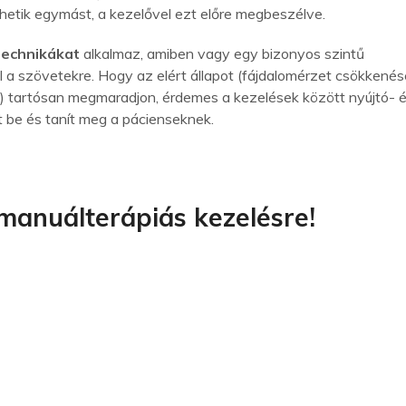
hetik egymást, a kezelővel ezt előre megbeszélve.
technikákat
alkalmaz, amiben vagy egy bizonyos szintű
 a szövetekre. Hogy az elért állapot (fájdalomérzet csökkenés
e) tartósan megmaradjon, érdemes a kezelések között nyújtó- 
t be és tanít meg a pácienseknek.
manuálterápiás kezelésre!