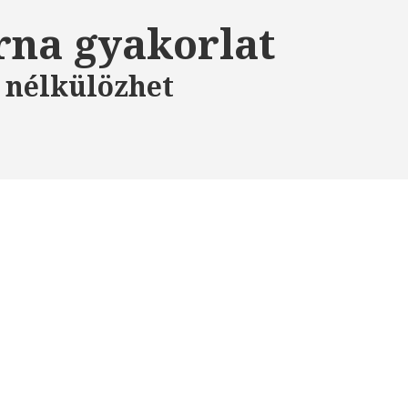
rna gyakorlat
 nélkülözhet