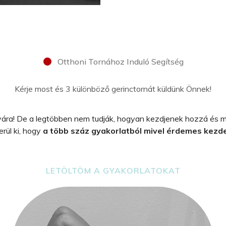
Otthoni Tornához Induló Segítség
Kérje most és 3 különböző gerinctornát küldünk Önnek!
yára! De a legtöbben nem tudják, hogyan kezdjenek hozzá és m
rül ki, hogy
a több száz gyakorlatból mivel érdemes kezd
LETÖLTÖM A GYAKORLATOKAT