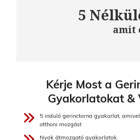
Skip
5 Nélkül
to
content
amit 
Kérje Most a Geri
Gyakorlatokat & 
5 induló gerinctorna gyakorlat, amivel
otthoni mozgást
Nyak átmozgató gyakorlatok