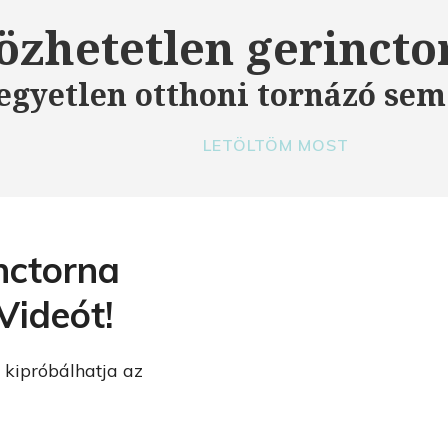
özhetetlen gerincto
egyetlen otthoni tornázó sem
LETÖLTÖM MOST
nctorna
.
Videót!
 kipróbálhatja az