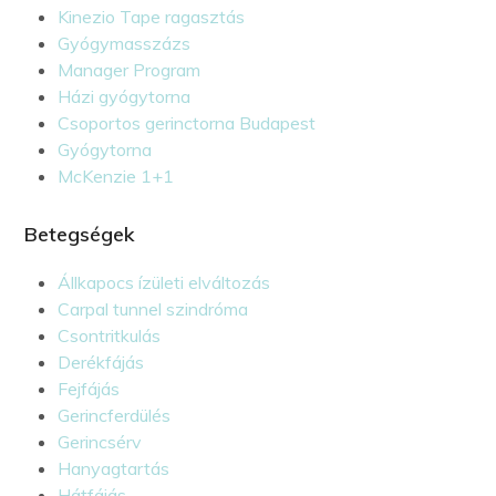
Kinezio Tape ragasztás
Gyógymasszázs
Manager Program
Házi gyógytorna
Csoportos gerinctorna Budapest
Gyógytorna
McKenzie 1+1
Betegségek
Állkapocs ízületi elváltozás
Carpal tunnel szindróma
Csontritkulás
Derékfájás
Fejfájás
Gerincferdülés
Gerincsérv
Hanyagtartás
Hátfájás