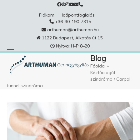
Skip
to
Fiókom
Időpontfoglalás
content
+36-30-190-7315
arthuman@arthuman.hu
1122 Budapest, Alkotás út 15.
Nyitva: H-P 8–20
Blog
Főoldal
»
Kéztőalagút
szindróma / Carpal
tunnel szindróma