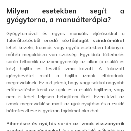
Milyen esetekben segít a
gyógytorna, a manuálterápia?
Gyógytornával és egyes manuális eljárásokkal a
túlerőltetésből eredő kéztőalagút szindrómákat
lehet kezelni, traumás vagy egyéb esetekben többnyire
műtéti megoldásra van szükség. Egyoldalú túlterhelés
során felbomlik az izomegyensúly az alkar (a csukló és
kéz) hajlító és feszítő izmai között. A fokozott
igénybevétel miatt a hajlító izmok elfáradnak,
megrövidülnek. Ez azt jelenti, hogy vagy sokkal nagyobb
erőfeszítésbe kerül az ujjak és a csukló hajlítása, vagy
nem is lehet teljesen behajlítani őket. Ezen kívül az
izmok megrövidülése miatt az ujjak nyújtása és a csukló
hátrafeszítése is gyakran fájdalmat okozhat.
Pihenésre és nyújtás során az izmok visszanyerik
eredeti hosszúságukat
(ez a megfelelő működéshez