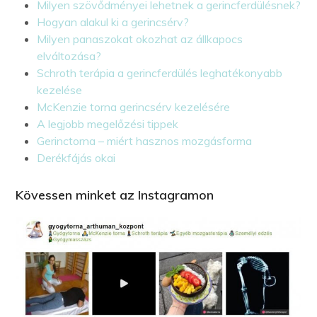
Milyen szövődményei lehetnek a gerincferdülésnek?
Hogyan alakul ki a gerincsérv?
Milyen panaszokat okozhat az állkapocs
elváltozása?
Schroth terápia a gerincferdülés leghatékonyabb
kezelése
McKenzie torna gerincsérv kezelésére
A legjobb megelőzési tippek
Gerinctorna – miért hasznos mozgásforma
Derékfájás okai
Kövessen minket az Instagramon