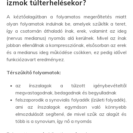
izmok túlterhelésekor?
A kéztőalagútban a folyamatos megerőltetés miatt
olyan folyamatok indulnak be, amelyek szűkítik a teret,
így a csatornán áthaladó ínak, erek, valamint az ideg
(nervus medianus) nyomás alá kerülnek. Mivel az ínak
jobban ellenállnak a kompressziónak, elsősorban az erek
és a medianus ideg működése csökken, ez pedig idővel
funkciózavart eredményez.
Térszűkítő folyamatok:
az ínszalagok a túlzott igénybevételtől
megvastagodnak, bedagadnak és begyulladnak
felszaporodik a synovialis folyadék (ízületi folyadék),
ami az ínszalagok egymáson való könnyebb
elmozdulását segítené, de mivel szűk az alagút és
több is a synovium, így nő a nyomás