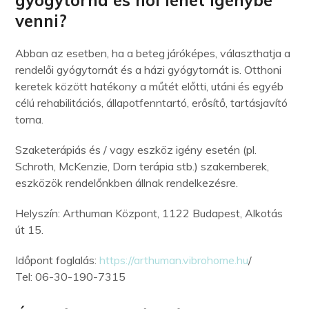
gyógytorna és hol lehet igénybe
venni?
Abban az esetben, ha a beteg járóképes, választhatja a
rendelői gyógytornát és a házi gyógytornát is. Otthoni
keretek között hatékony a műtét előtti, utáni és egyéb
célú rehabilitációs, állapotfenntartó, erősítő, tartásjavító
torna.
Szaketerápiás és / vagy eszköz igény esetén (pl.
Schroth, McKenzie, Dorn terápia stb.) szakemberek,
eszközök rendelőnkben állnak rendelkezésre.
Helyszín: Arthuman Központ, 1122 Budapest, Alkotás
út 15.
Időpont foglalás:
https://arthuman.vibrohome.hu
/
Tel: 06-30-190-7315