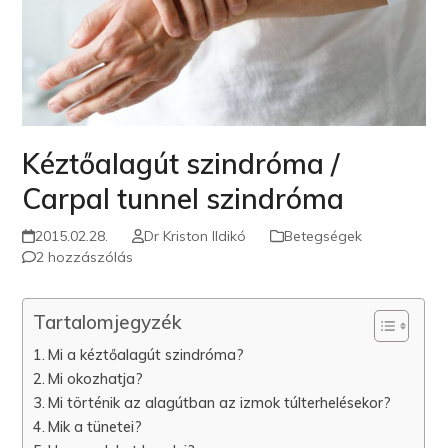
Kéztőalagút szindróma /
Carpal tunnel szindróma
2015.02.28.
Dr Kriston Ildikó
Betegségek
2 hozzászólás
Tartalomjegyzék
Mi a kéztőalagút szindróma?
Mi okozhatja?
Mi történik az alagútban az izmok túlterhelésekor?
Mik a tünetei?