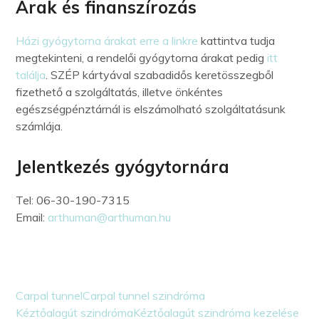
Árak és finanszírozás
Házi gyógytorna árakat erre a linkre
kattintva tudja
megtekinteni, a rendelői gyógytorna árakat pedig
itt
találja
. SZÉP kártyával szabadidős keretösszegből
fizethető a szolgáltatás, illetve önkéntes
egészségpénztárnál is elszámolható szolgáltatásunk
számlája.
Jelentkezés gyógytornára
Tel: 06-30-190-7315
Email:
arthuman@arthuman.hu
Carpal tunnel
Carpal tunnel szindróma
Kéztőalagút szindróma
Kéztőalagút szindróma kezelése