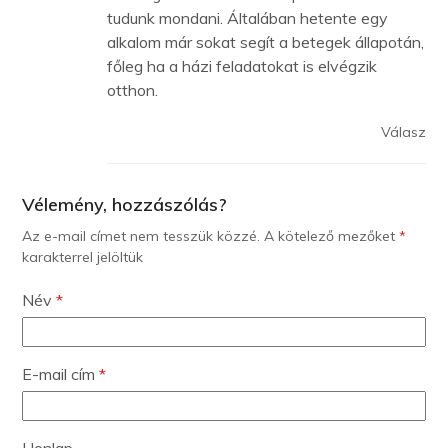
tudunk mondani. Általában hetente egy
alkalom már sokat segít a betegek állapotán,
főleg ha a házi feladatokat is elvégzik
otthon.
Válasz
Vélemény, hozzászólás?
Az e-mail címet nem tesszük közzé.
A kötelező mezőket
*
karakterrel jelöltük
Név
*
E-mail cím
*
Honlap