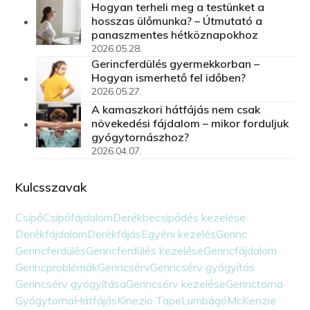
Hogyan terheli meg a testünket a
hosszas ülőmunka? – Útmutató a
panaszmentes hétköznapokhoz
2026.05.28.
Gerincferdülés gyermekkorban –
Hogyan ismerhető fel időben?
2026.05.27.
A kamaszkori hátfájás nem csak
növekedési fájdalom – mikor forduljuk
gyógytornászhoz?
2026.04.07.
Kulcsszavak
Csípő
Csípőfájdalom
Derékbecsípődés kezelése
Derékfájdalom
Derékfájás
Egyéni kezelés
Gerinc
Gerincferdülés
Gerincferdülés kezelése
Gerincfájdalom
Gerincproblémák
Gerincsérv
Gerincsérv gyógyítás
Gerincsérv gyógyítása
Gerincsérv kezelése
Gerinctorna
Gyógytorna
Hátfájás
Kinezio Tape
Lumbágó
McKenzie