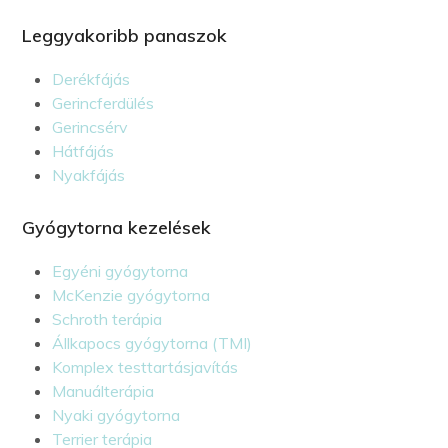
Leggyakoribb panaszok
Derékfájás
Gerincferdülés
Gerincsérv
Hátfájás
Nyakfájás
Gyógytorna kezelések
Egyéni gyógytorna
McKenzie gyógytorna
Schroth terápia
Állkapocs gyógytorna (TMI)
Komplex testtartásjavítás
Manuálterápia
Nyaki gyógytorna
Terrier terápia