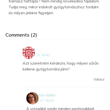
Kamasz hátfájás? Nem mindig növekedési fájdalom.
Tudja meg, mikor indokolt gyógytornászhoz fordulni
és milyen jelekre figyeljen.
Comments (2)
Margit
2018.10.23. 06:42
Azt szeretném kérdezni, hogy milyen sűrűn
kellene gyógytornára járni?
Válasz
Dr Kriston Ildikó
2018.10.23. 06:43
A vizsgálat során minden pontosabbat