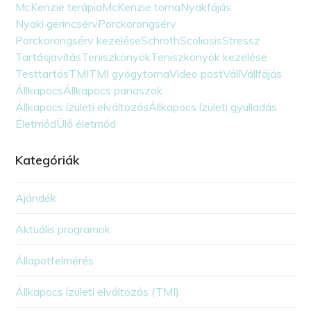
McKenzie terápia
McKenzie torna
Nyakfájás
Nyaki gerincsérv
Porckorongsérv
Porckorongsérv kezelése
Schroth
Scoliosis
Stressz
Tartásjavítás
Teniszkönyök
Teniszkönyök kezelése
Testtartás
TMI
TMI gyógytorna
Video post
Váll
Vállfájás
Állkapocs
Állkapocs panaszok
Állkapocs ízületi elváltozás
Állkapocs ízületi gyulladás
Életmód
Ülő életmód
Kategóriák
Ajándék
Aktuális programok
Állapotfelmérés
Állkapocs ízületi elváltozás (TMI)