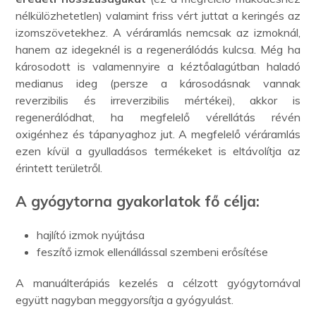
nélkülözhetetlen) valamint friss vért juttat a keringés az
izomszövetekhez. A véráramlás nemcsak az izmoknál,
hanem az idegeknél is a regenerálódás kulcsa. Még ha
károsodott is valamennyire a kéztőalagútban haladó
medianus ideg (persze a károsodásnak vannak
reverzibilis és irreverzibilis mértékei), akkor is
regenerálódhat, ha megfelelő vérellátás révén
oxigénhez és tápanyaghoz jut. A megfelelő véráramlás
ezen kívül a gyulladásos termékeket is eltávolítja az
érintett területről.
A gyógytorna gyakorlatok fő célja:
hajlító izmok nyújtása
feszítő izmok ellenállással szembeni erősítése
A manuálterápiás kezelés a célzott gyógytornával
együtt nagyban meggyorsítja a gyógyulást.