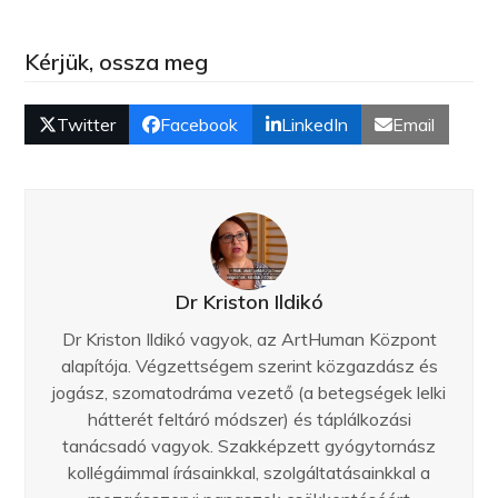
Kérjük, ossza meg
Twitter
Facebook
LinkedIn
Email
Dr Kriston Ildikó
Dr Kriston Ildikó vagyok, az ArtHuman Központ
alapítója. Végzettségem szerint közgazdász és
jogász, szomatodráma vezető (a betegségek lelki
hátterét feltáró módszer) és táplálkozási
tanácsadó vagyok. Szakképzett gyógytornász
kollégáimmal írásainkkal, szolgáltatásainkkal a