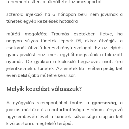
tehermentesíteni a túlerőltetett izomcsoportot
szteroid injekció
: ha 6 hónapon belül nem javulnak a
tünetek egyéb kezelések hatására
műtéti megoldás
: Traumás esetekben illetve, ha
nagyon súlyos tünetek lépnek föl, akkor átvágják a
csatornát átívelő keresztirányú szalagot. Ez az eljárás
gyors javulást hoz, mert egyből megszűnik a fokozott
nyomás. De gyakran a kialakuló hegszövet miatt újra
jelentkeznek a tünetek. Az esetek kb. felében pedig két
éven belül újabb műtétre kerül sor.
Melyik kezelést válasszuk?
A gyógyulás szempontjából fontos a
gyorsaság
, a
javulás mértéke és fenntarthatósága. E három tényező
figyelembevételével a tünetek súlyossága alapján kell
kiválasztani a megfelelő terápiát.