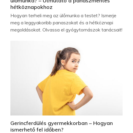
ülőmunka? – Útmutató a panaszmentes
hétköznapokhoz
Hogyan terheli meg az ülőmunka a testet? Ismerje
meg a leggyakoribb panaszokat és a hétköznapi
megoldásokat. Olvassa el gyógytornászok tanácsait!
Gerincferdülés gyermekkorban – Hogyan
ismerhető fel időben?