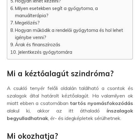
Hogyan lehet kezelni?
Milyen esetekben segít a gyógytorna, a
manuálterápia?
Megelőzés?
Hogyan működik a rendelői gyógytorna és hol lehet
igénybe venni?
Árak és finanszírozás
Jelentkezés gyógytornára
Mi a kéztőalagút szindróma?
A csukló tenyér felőli oldalán található a csontok és
szalagok által határolt kéztőalagút. Ha valamilyen ok
miatt ebben a csatornában
tartós nyomásfokozódás
alakul ki, akkor az itt áthaladó
ínszalagok
begyulladhatnak
, ér- és idegképletek sérülhetnek.
Mi okozhatja?