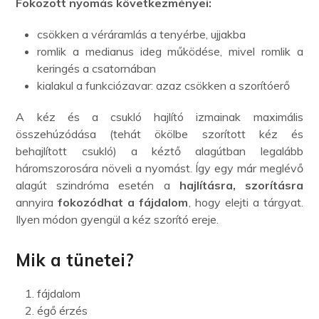
Fokozott nyomás következményei:
csökken a véráramlás a tenyérbe, ujjakba
romlik a medianus ideg működése, mivel romlik a
keringés a csatornában
kialakul a funkciózavar: azaz csökken a szorítóerő
A kéz és a csukló hajlító izmainak maximális
összehúzódása (tehát ökölbe szorított kéz és
behajlított csukló) a kéztő alagútban legalább
háromszorosára növeli a nyomást. Így egy már meglévő
alagút szindróma esetén a
hajlításra, szorításra
annyira
fokozódhat a fájdalom
, hogy elejti a tárgyat.
Ilyen módon gyengül a kéz szorító ereje.
Mik a tünetei?
fájdalom
égő érzés