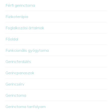
Férfi gerinctorna
Fizikoterápia
Foglalkozási ártalmak
Főoldal
Funkcionális gyógytorna
Gerincferdülés
Gerincpanaszok
Gerincsérv
Gerinctorna
Gerinctorna tanfolyam