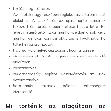
tartós megerőltetés
:
Az esetek nagy részében foglakozási ártalom miatt
alakul ki. A csukló, és az ujjak hajlító izmainak
fokozott és tartós megerőltetése hozza létre. Ez
lehet megerőltető fizikai munka (például a sok kerti
munka), de akár könnyű aktivitás is kiválthatja, ha
túlterheli az izomzatot.
trauma
: valamelyik kéztőcsont ficama, törése
elmeszesedett tömlő
: vagyis meszesedés a kéztő
alagútban
csontkinövés
cukorbetegség
: sajátos kézelváltozás az ujjak
deformitásával
hormonális hatások
: például terhességnél
vízretenció
Mi történik az alagútban az