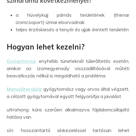
szindróma következményei?
a hüvelykujj párnás területének (thenar
izomcsoport) izmai elsorvadnak
teljes érzéskiesés a tenyér és ujjak érintett területén
Hogyan lehet kezelni?
Gyógytorna
: enyhébb tüneteknél túlerőltetés esetén,
amikor az izomegyensúly visszaállításával műtéti
beavatkozás nélkül is megoldható a probléma
Manuálterápia
: gyógytornász vagy orvos által végzett,
a célzott gyógytornával együtt felgyorsítja a javulást
ultrahang
: kúra szerűen alkalmazva fájdalomcsillapító
hatása van
sín
: hosszantartó sínkezeléssel tartósan lehet