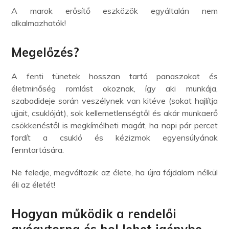
A marok erősítő eszközök egyáltalán nem
alkalmazhatók!
Megelőzés?
A fenti tünetek hosszan tartó panaszokat és
életminőség romlást okoznak, így aki munkája,
szabadideje során veszélynek van kitéve (sokat hajlítja
ujjait, csuklóját), sok kellemetlenségtől és akár munkaerő
csökkenéstől is megkímélheti magát, ha napi pár percet
fordít a csukló és kézizmok egyensúlyának
fenntartására.
Ne feledje, megváltozik az élete, ha újra fájdalom nélkül
éli az életét!
Hogyan működik a rendelői