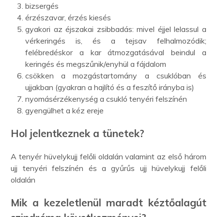
bizsergés
érzészavar, érzés kiesés
gyakori az éjszakai zsibbadás: mivel éjjel lelassul a
vérkeringés is, és a tejsav felhalmozódik;
felébredéskor a kar átmozgatásával beindul a
keringés és megszűnik/enyhül a fájdalom
csökken a mozgástartomány a csuklóban és
ujjakban (gyakran a hajlító és a feszítő irányba is)
nyomásérzékenység a csukló tenyéri felszínén
gyengülhet a kéz ereje
Hol jelentkeznek a tünetek?
A tenyér hüvelykujj felőli oldalán valamint az első három
ujj tenyéri felszínén és a gyűrűs ujj hüvelykujj felőli
oldalán
Mik a kezeletlenül maradt kéztőalagút