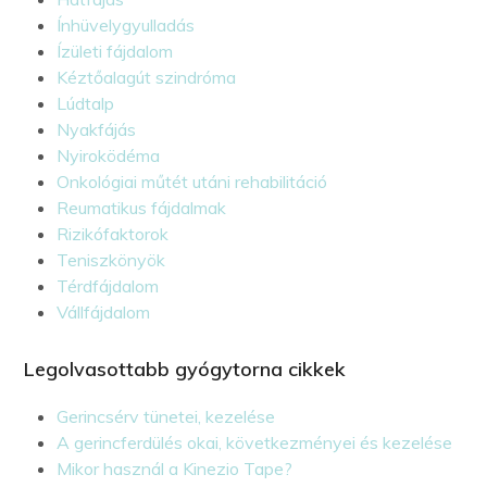
Ínhüvelygyulladás
Ízületi fájdalom
Kéztőalagút szindróma
Lúdtalp
Nyakfájás
Nyiroködéma
Onkológiai műtét utáni rehabilitáció
Reumatikus fájdalmak
Rizikófaktorok
Teniszkönyök
Térdfájdalom
Vállfájdalom
Legolvasottabb gyógytorna cikkek
Gerincsérv tünetei, kezelése
A gerincferdülés okai, következményei és kezelése
Mikor használ a Kinezio Tape?