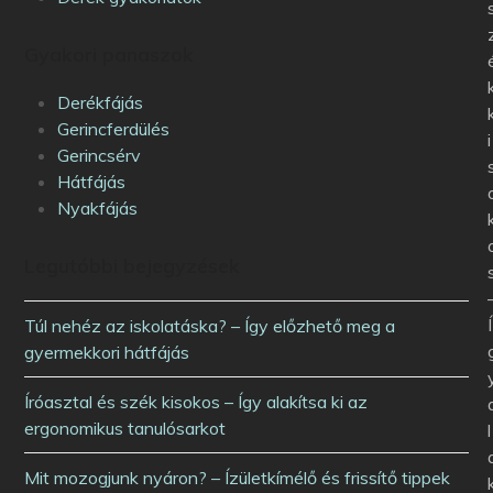
Gyakori panaszok
Derékfájás
Gerincferdülés
i
Gerincsérv
Hátfájás
Nyakfájás
Legutóbbi bejegyzések
Í
Túl nehéz az iskolatáska? – Így előzhető meg a
gyermekkori hátfájás
Íróasztal és szék kisokos – Így alakítsa ki az
ergonomikus tanulósarkot
l
Mit mozogjunk nyáron? – Ízületkímélő és frissítő tippek