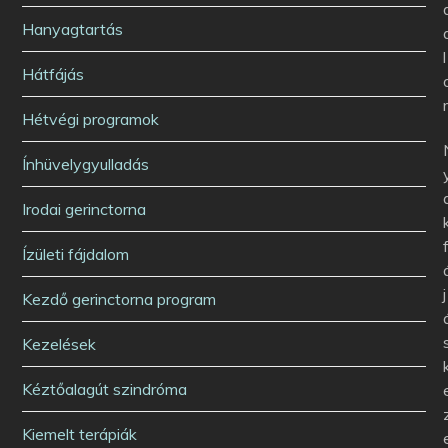
Hanyagtartás
l
Hátfájás
Hétvégi programok
Ínhüvelygyulladás
Irodai gerinctorna
Ízületi fájdalom
j
Kezdő gerinctorna program
Kezelések
Kéztőalagút szindróma
Kiemelt terápiák