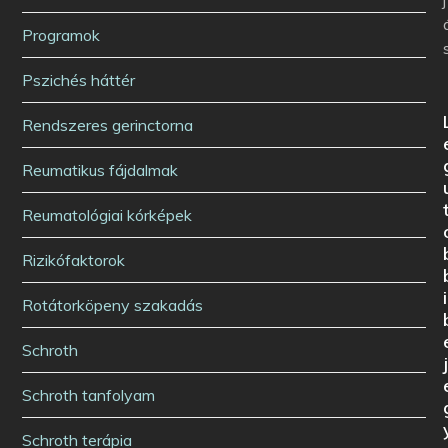
j
Programok
Pszichés háttér
Rendszeres gerinctorna
Reumatikus fájdalmak
Reumatológiai kórképek
Rizikófaktorok
i
Rotátorköpeny szakadás
Schroth
Schroth tanfolyam
Schroth terápia