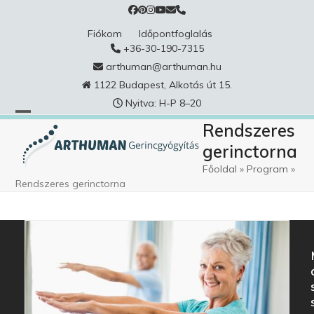
Skip
to
Fiókom
Időpontfoglalás
content
+36-30-190-7315
arthuman@arthuman.hu
1122 Budapest, Alkotás út 15.
Nyitva: H-P 8–20
Rendszeres
gerinctorna
Főoldal
»
Program
»
Rendszeres gerinctorna