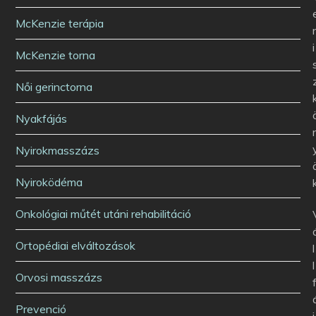
McKenzie terápia
i
McKenzie torna
Női gerinctorna
Nyakfájás
Nyirokmasszázs
Nyiroködéma
Onkológiai műtét utáni rehabilitáció
Ortopédiai elváltozások
l
l
Orvosi masszázs
Prevenció