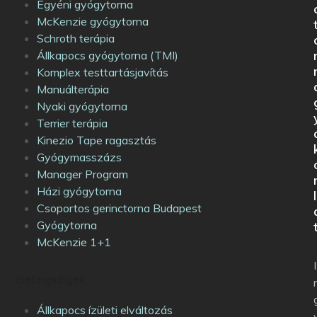
Egyéni gyógytorna
McKenzie gyógytorna
Schroth terápia
Állkapocs gyógytorna (TMI)
Komplex testtartásjavítás
Manuálterápia
Nyaki gyógytorna
Terrier terápia
Kinezio Tape ragasztás
Gyógymasszázs
Manager Program
Házi gyógytorna
l
Csoportos gerinctorna Budapest
Gyógytorna
McKenzie 1+1
I
Betegségek
Állkapocs ízületi elváltozás