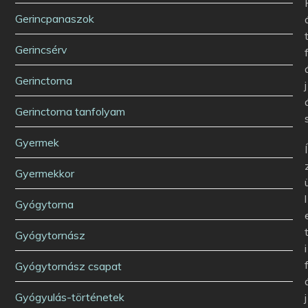
Gerincpanaszok
Gerincsérv
Gerinctorna
j
Gerinctorna tanfolyam
Gyermek
Í
Gyermekkor
l
Gyógytorna
Gyógytornász
i
Gyógytornász csapat
Gyógyulás-történetek
j