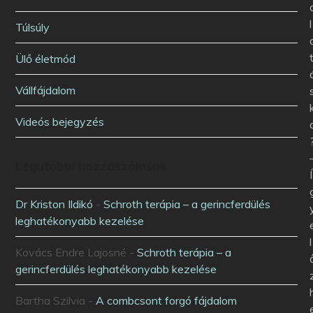
l
Túlsúly
Ülő életmód
Vállfájdalom
Videós bejegyzés
Legutóbbi hozzászólások
Í
Dr Kriston Ildikó
-
Schroth terápia – a gerincferdülés
leghatékonyabb kezelése
l
Kovács Endre Lajosné
-
Schroth terápia – a
gerincferdülés leghatékonyabb kezelése
Bartha Szilvia
-
A combcsont forgó fájdalom