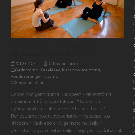
Csoportos Gerinctorna Budapest
(Gerinctorna + Streching)
2012.07.07.
Dr Kriston Ildikó
Gerinctorna
,
Kezelések
,
Kiscsoportos torna
,
Rendszeres gerinctorna
l
3 hozzászólás
Csoportos gerinctorna Budapest - kislétszámú,
maximum 3 fős csoportokban. * Szakértő
gyógytornászok által vezetett gerinctorna *
Rendszerbe rakott gyakorlatok * Kiscsoportos
i
létszám * Kedvező ár A gerinctorna célja A
gerinctorna gyakorlatok célja, hogy gerincbántalmak