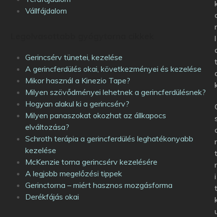
Vállfájdalom
Legolvasottabb gyógytorna cikkek
l
Gerincsérv tünetei, kezelése
A gerincferdülés okai, következményei és kezelése
Mikor használ a Kinezio Tape?
Milyen szövődményei lehetnek a gerincferdülésnek?
Hogyan alakul ki a gerincsérv?
Milyen panaszokat okozhat az állkapocs
elváltozása?
Schroth terápia a gerincferdülés leghatékonyabb
kezelése
McKenzie torna gerincsérv kezelésére
A legjobb megelőzési tippek
i
Gerinctorna – miért hasznos mozgásforma
Derékfájás okai