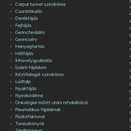
Carpal tunnel szindróma
Csontritkulás
Derékfájás
Fejfájás
Gerincferdülés
Gerincsérv
Hanyagtartás
Hátfájás
i
Ínhüvelygyulladás
Ízületi fájdalom
Kéztőalagút szindróma
Lúdtalp
Nyakfájás
Nyiroködéma
Onkológiai műtét utáni rehabilitáció
Reumatikus fájdalmak
Rizikófaktorok
Teniszkönyök
Térdfájdalom