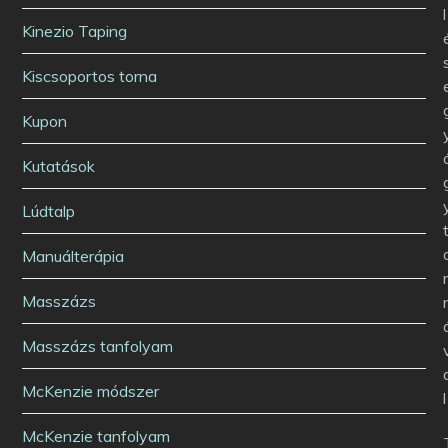
l
Kinezio Taping
Kiscsoportos torna
Kupon
Kutatások
Lúdtalp
Manuálterápia
Masszázs
Masszázs tanfolyam
McKenzie módszer
l
McKenzie tanfolyam