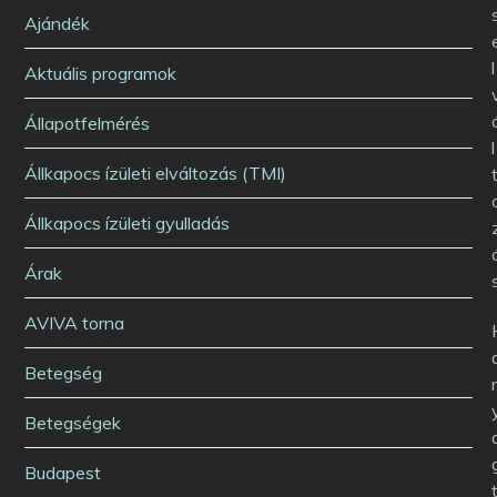
Ajándék
l
Aktuális programok
Állapotfelmérés
l
Állkapocs ízületi elváltozás (TMI)
Állkapocs ízületi gyulladás
Árak
AVIVA torna
Betegség
Betegségek
Budapest