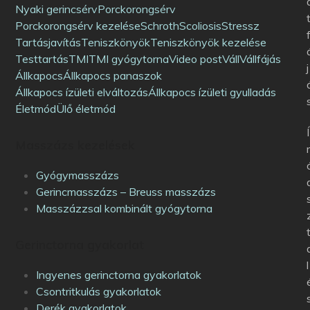
Nyaki gerincsérv
Porckorongsérv
Porckorongsérv kezelése
Schroth
Scoliosis
Stressz
Tartásjavítás
Teniszkönyök
Teniszkönyök kezelése
Testtartás
TMI
TMI gyógytorna
Video post
Váll
Vállfájás
j
Állkapocs
Állkapocs panaszok
Állkapocs ízületi elváltozás
Állkapocs ízületi gyulladás
Életmód
Ülő életmód
Í
Masszázs kezelések
Gyógymasszázs
Gerincmasszázs – Breuss masszázs
Masszázzsal kombinált gyógytorna
Gerinctorna gyakorlat
l
Ingyenes gerinctorna gyakorlatok
Csontritkulás gyakorlatok
Derék gyakorlatok