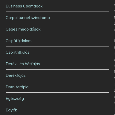
Business Csomagok
Carpal tunnel szindróma
Céges megoldások
Csípőfájdalom
Csontritkulás
Derék- és hátfájás
Derékfájás
j
Dorn terápia
Egészség
i
Egyéb