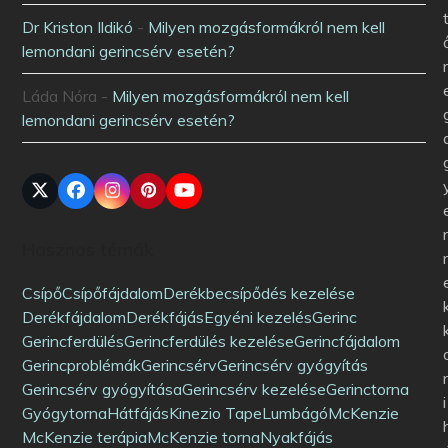
Dr Kriston Ildikó
-
Milyen mozgásformákról nem kell
lemondani gerincsérv esetén?
Láda Nóra
-
Milyen mozgásformákról nem kell
lemondani gerincsérv esetén?
Hasznos témák
Csípő
Csípőfájdalom
Derékbecsípődés kezelése
Derékfájdalom
Derékfájás
Egyéni kezelés
Gerinc
Gerincferdülés
Gerincferdülés kezelése
Gerincfájdalom
Gerincproblémák
Gerincsérv
Gerincsérv gyógyítás
Gerincsérv gyógyítása
Gerincsérv kezelése
Gerinctorna
i
Gyógytorna
Hátfájás
Kinezio Tape
Lumbágó
McKenzie
McKenzie terápia
McKenzie torna
Nyakfájás