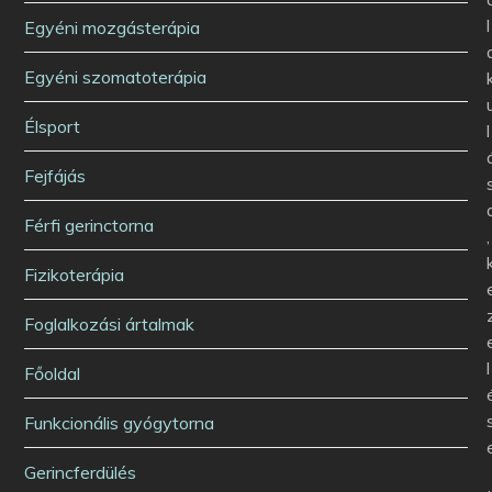
l
Egyéni mozgásterápia
Egyéni szomatoterápia
Élsport
l
Fejfájás
Férfi gerinctorna
,
Fizikoterápia
Foglalkozási ártalmak
l
Főoldal
Funkcionális gyógytorna
Gerincferdülés