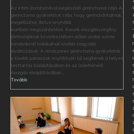
Az intim izomtornával kiegészülő gerinctorna célja A
gerinctorna gyakorlatok célja, hogy gerincbántalmak
megelőzése, illetve enyhébb
esetben megszüntetése. Korunk mozgásszegény
életmódjának következtében előbb-utóbb szinte
mindenkinél kialakulnak kisebb-nagyobb
elváltozások. A rendszeres gerinctorna gyakorlatok
a kisebb panaszok enyhítésén túl segítenek a helyes
testtartás kialakításában és az ízületkímélő
mozgás elsajátításában…
Tovább