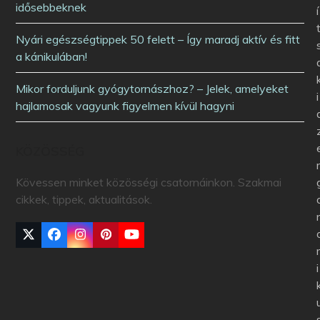
idősebbeknek
í
Nyári egészségtippek 50 felett – Így maradj aktív és fitt
a kánikulában!
Mikor forduljunk gyógytornászhoz? – Jelek, amelyeket
i
hajlamosak vagyunk figyelmen kívül hagyni
KÖZÖSSÉG
Kövessen minket közösségi csatornáinkon. Szakmai
cikkek, tippek, aktualitások.
i