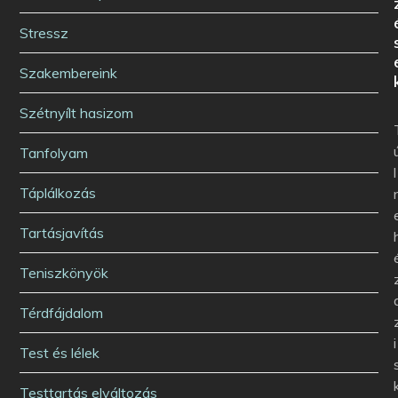
Stressz
Szakembereink
Szétnyílt hasizom
Tanfolyam
l
Táplálkozás
Tartásjavítás
Teniszkönyök
Térdfájdalom
i
Test és lélek
Testtartás elváltozás