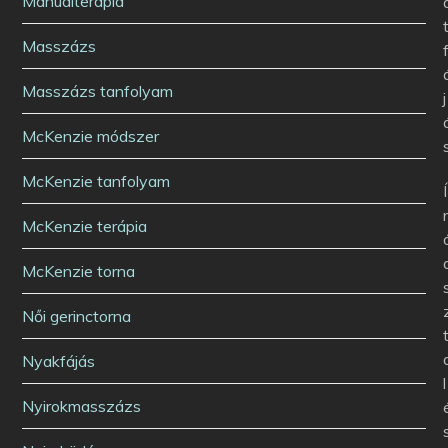
Manuálterápia
Masszázs
Masszázs tanfolyam
j
McKenzie módszer
McKenzie tanfolyam
Í
McKenzie terápia
McKenzie torna
Női gerinctorna
Nyakfájás
l
Nyirokmasszázs