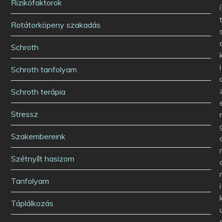
Rizikófaktorok
í
Rotátorköpeny szakadás
Schroth
i
Schroth tanfolyam
Schroth terápia
Stressz
Szakembereink
Szétnyílt hasizom
Tanfolyam
i
Táplálkozás