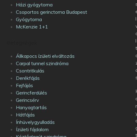
Házi gyógytorna
Csoportos gerinctorna Budapest
l
Gyógytorna
McKenzie 1+1
l
Betegségek
Állkapocs ízületi elváltozás
Carpal tunnel szindróma
Csontritkulás
Derékfájás
Fejfájás
Gerincferdülés
Gerincsérv
Hanyagtartás
Hátfájás
Ínhüvelygyulladás
Ízületi fájdalom
Kéztőalagút szindróma