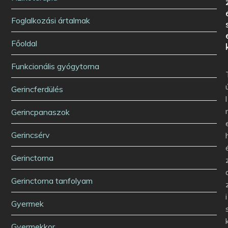
Foglalkozási ártalmak
Főoldal
Funkcionális gyógytorna
Gerincferdülés
l
Gerincpanaszok
Gerincsérv
Gerinctorna
Gerinctorna tanfolyam
i
Gyermek
Gyermekkor