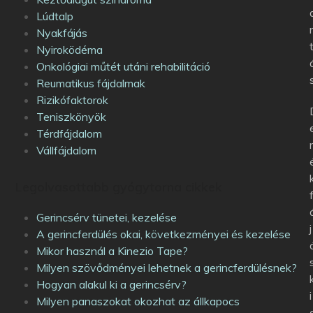
Lúdtalp
Nyakfájás
Nyiroködéma
Onkológiai műtét utáni rehabilitáció
Reumatikus fájdalmak
Rizikófaktorok
Teniszkönyök
Térdfájdalom
Vállfájdalom
Legolvasottabb gyógytorna cikkek
Gerincsérv tünetei, kezelése
j
A gerincferdülés okai, következményei és kezelése
Mikor használ a Kinezio Tape?
Milyen szövődményei lehetnek a gerincferdülésnek?
Hogyan alakul ki a gerincsérv?
i
Milyen panaszokat okozhat az állkapocs