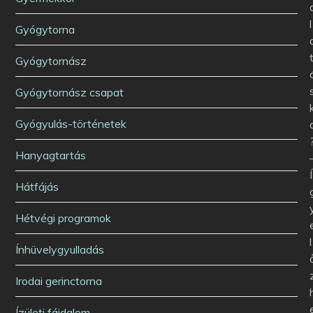
l
Gyógytorna
Gyógytornász
Gyógytornász csapat
Gyógyulás-történetek
Hanyagtartás
Í
Hátfájás
Hétvégi programok
l
Ínhüvelygyulladás
Irodai gerinctorna
Ízületi fájdalom