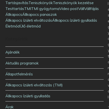
Tartásjavítás
Teniszkönyök
Teniszkönyök kezelése
l
Testtartás
TMI
TMI gyógytorna
Video post
Váll
Vállfájás
Állkapocs
Állkapocs panaszok
Állkapocs ízületi elváltozás
Állkapocs ízületi gyulladás
Életmód
Ülő életmód
Kategóriák
Ajándék
Aktuális programok
Állapotfelmérés
Állkapocs ízületi elváltozás (TMI)
Állkapocs ízületi gyulladás
l
Árak