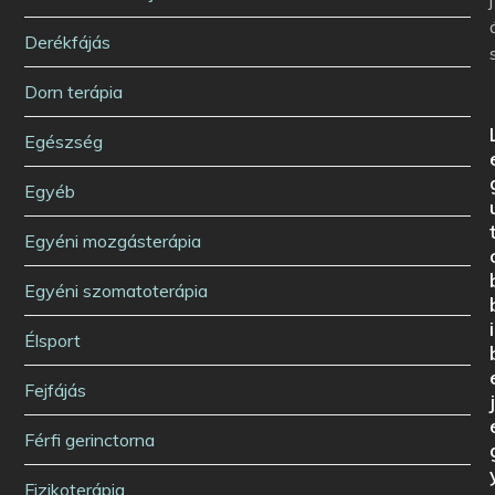
j
Derékfájás
Dorn terápia
Egészség
Egyéb
Egyéni mozgásterápia
Egyéni szomatoterápia
i
Élsport
Fejfájás
Férfi gerinctorna
Fizikoterápia