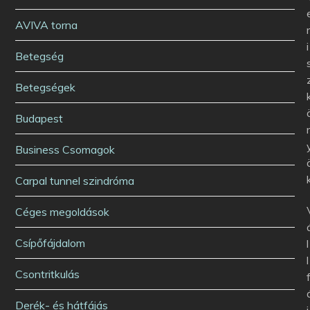
AVIVA torna
i
Betegség
Betegségek
Budapest
Business Csomagok
Carpal tunnel szindróma
Céges megoldások
Csípőfájdalom
l
l
Csontritkulás
Derék- és hátfájás