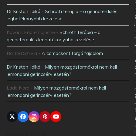
Dr Kriston Ildikó
-
Schroth terápia – a gerincferdülés
leghatékonyabb kezelése
j
Kovács Endre Lajosné
-
Schroth terápia – a
gerincferdülés leghatékonyabb kezelése
Bartha Szilvia
-
A combcsont forgó fájdalom
Dr Kriston Ildikó
-
Milyen mozgásformákról nem kell
lemondani gerincsérv esetén?
Láda Nóra
-
Milyen mozgásformákról nem kell
lemondani gerincsérv esetén?
Í
l
Hasznos témák