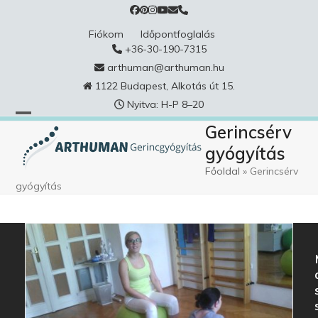
Skip
to
Fiókom
Időpontfoglalás
content
+36-30-190-7315
arthuman@arthuman.hu
1122 Budapest, Alkotás út 15.
Nyitva: H-P 8–20
Gerincsérv
gyógyítás
Főoldal
»
Gerincsérv
gyógyítás