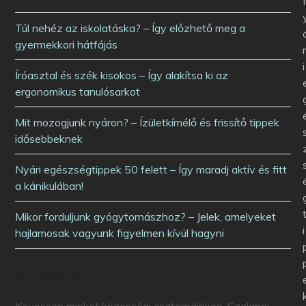
Túl nehéz az iskolatáska? – Így előzhető meg a
gyermekkori hátfájás
i
Íróasztal és szék kisokos – Így alakítsa ki az
ergonomikus tanulósarkot
Mit mozogjunk nyáron? – Ízületkímélő és frissítő tippek
idősebbeknek
Nyári egészségtippek 50 felett – Így maradj aktív és fitt
a kánikulában!
Mikor forduljunk gyógytornászhoz? – Jelek, amelyeket
i
hajlamosak vagyunk figyelmen kívül hagyni
KÖZÖSSÉG
Kövessen minket közösségi csatornáinkon. Szakmai