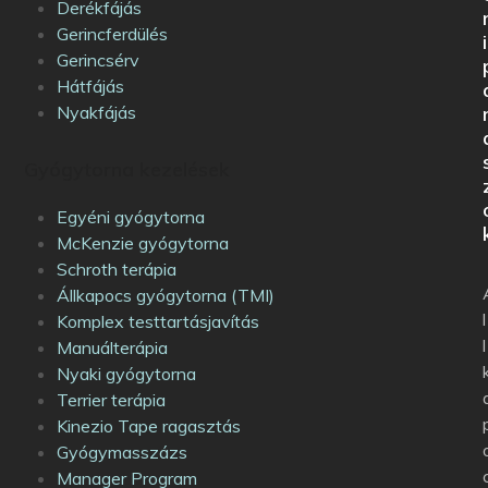
Derékfájás
Gerincferdülés
i
Gerincsérv
Hátfájás
Nyakfájás
Gyógytorna kezelések
Egyéni gyógytorna
McKenzie gyógytorna
Schroth terápia
Állkapocs gyógytorna (TMI)
l
Komplex testtartásjavítás
l
Manuálterápia
Nyaki gyógytorna
Terrier terápia
Kinezio Tape ragasztás
Gyógymasszázs
Manager Program