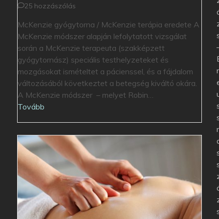
25 hozzászólás
McKenzie gyógytorna / McKenzie terápia eredete A
McKenzie módszer alapján lefolytatott vizsgálat
során a McKenzie terapeuta (szakképzett
gyógytornász) speciális testhelyzeteket és
mozgásokat ismételtet a pácienssel, és a fájdalom
változásából következtet a betegség kiváltó okára.
A McKenzie módszer – melyet Robin…
Tovább