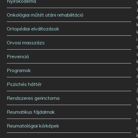
Nyiroködéma
Onkológiai műtét utáni rehabilitáció
Ortopédiai elváltozások
i
Orvosi masszázs
Prevenció
Programok
Pszichés háttér
Í
Rendszeres gerinctorna
Reumatikus fájdalmak
l
Reumatológiai kórképek