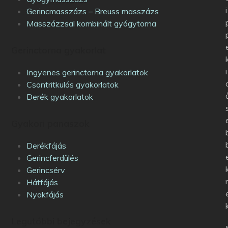
i
Gerincmasszázs – Breuss masszázs
Masszázzsal kombinált gyógytorna
Gerinctorna gyakorlat
i
Ingyenes gerinctorna gyakorlatok
Csontritkulás gyakorlatok
Derék gyakorlatok
Gyakori panaszok
Derékfájás
Gerincferdülés
Gerincsérv
Hátfájás
Nyakfájás
Legutóbbi bejegyzések