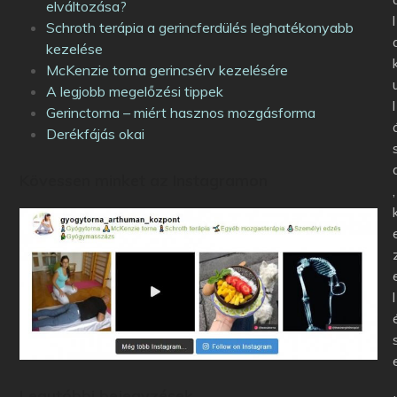
elváltozása?
l
Schroth terápia a gerincferdülés leghatékonyabb
kezelése
McKenzie torna gerincsérv kezelésére
A legjobb megelőzési tippek
l
Gerinctorna – miért hasznos mozgásforma
Derékfájás okai
Kövessen minket az Instagramon
,
l
Legutóbbi bejegyzések