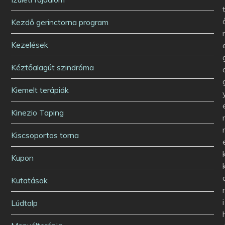
Kezdő gerinctorna program
Kezelések
Kéztőalagút szindróma
Kiemelt terápiák
Kinezio Taping
Kiscsoportos torna
Kupon
Kutatások
i
Lúdtalp