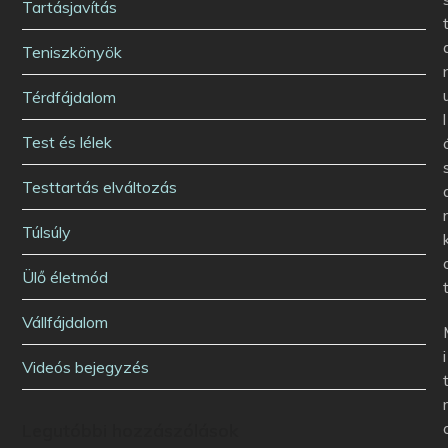
Tartásjavítás
Teniszkönyök
Térdfájdalom
l
Test és lélek
Testtartás elváltozás
Túlsúly
Ülő életmód
Vállfájdalom
i
Videós bejegyzés
Legutóbbi hozzászólások