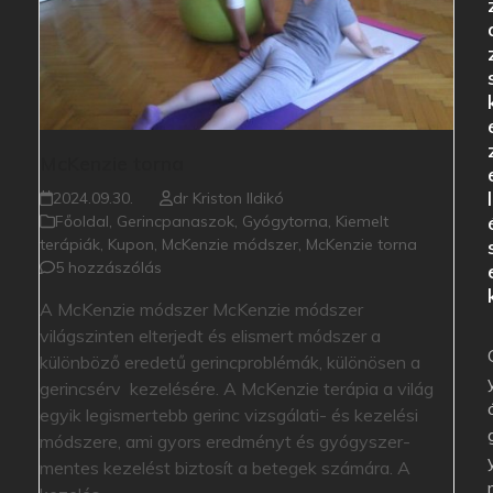
McKenzie torna
l
2024.09.30.
dr Kriston Ildikó
Főoldal
,
Gerincpanaszok
,
Gyógytorna
,
Kiemelt
terápiák
,
Kupon
,
McKenzie módszer
,
McKenzie torna
5 hozzászólás
A McKenzie módszer McKenzie módszer
világszinten elterjedt és elismert módszer a
különböző eredetű gerincproblémák, különösen a
gerincsérv kezelésére. A McKenzie terápia a világ
egyik legismertebb gerinc vizsgálati- és kezelési
módszere, ami gyors eredményt és gyógyszer-
mentes kezelést biztosít a betegek számára. A