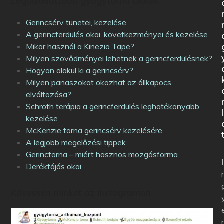
Legolvasottabb gyógytorna cikkek
Gerincsérv tünetei, kezelése
A gerincferdülés okai, következményei és kezelése
Mikor használ a Kinezio Tape?
Milyen szövődményei lehetnek a gerincferdülésnek?
Hogyan alakul ki a gerincsérv?
Milyen panaszokat okozhat az állkapocs
elváltozása?
Schroth terápia a gerincferdülés leghatékonyabb
l
kezelése
McKenzie torna gerincsérv kezelésére
A legjobb megelőzési tippek
Gerinctorna – miért hasznos mozgásforma
I
Derékfájás okai
Kövessen minket az Instagramon