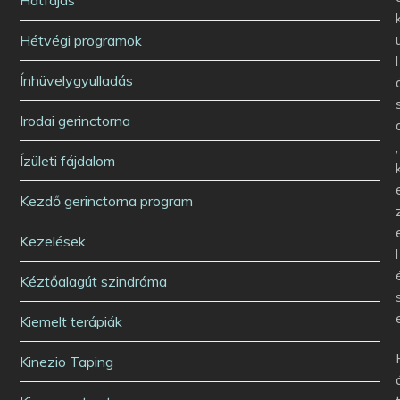
Hétvégi programok
l
Ínhüvelygyulladás
Irodai gerinctorna
,
Ízületi fájdalom
Kezdő gerinctorna program
Kezelések
l
Kéztőalagút szindróma
Kiemelt terápiák
Kinezio Taping