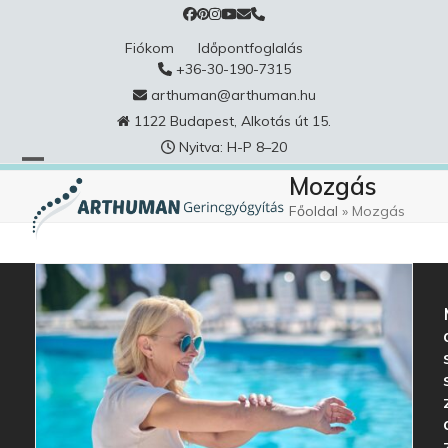
Skip
to
Fiókom
Időpontfoglalás
content
+36-30-190-7315
arthuman@arthuman.hu
1122 Budapest, Alkotás út 15.
Nyitva: H-P 8–20
Mozgás
Főoldal
»
Mozgás