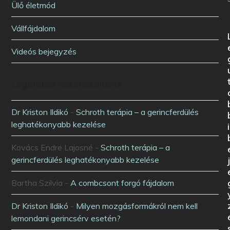
Ülő életmód
Vállfájdalom
Videós bejegyzés
Legutóbbi hozzászólások
Dr Kriston Ildikó
-
Schroth terápia – a gerincferdülés
leghatékonyabb kezelése
i
Kovács Endre Lajosné
-
Schroth terápia – a
gerincferdülés leghatékonyabb kezelése
Bartha Szilvia
-
A combcsont forgó fájdalom
Dr Kriston Ildikó
-
Milyen mozgásformákról nem kell
lemondani gerincsérv esetén?