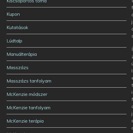
Kiscsoportos torna
Kupon
j
Kutatások
Lúdtalp
Í
Manuálterápia
Masszázs
l
Masszázs tanfolyam
i
McKenzie módszer
McKenzie tanfolyam
j
McKenzie terápia