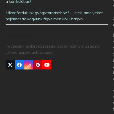
a kánikulában!
j
Mikor forduljunk gyógytornászhoz? – Jelek, amelyeket
hajlamosak vagyunk figyelmen kívül hagyni
KÖZÖSSÉG
Í
Kövessen minket közösségi csatornáinkon. Szakmai
cikkek, tippek, aktualitások.
l