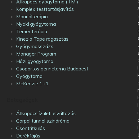
Állkapocs gyógytorna (TMI)
Komplex testtartásjavítás
Manuálterápia
Nyaki gyógytorna
Terrier terápia
Kinezio Tape ragasztás
Gyógymasszázs
Manager Program
Házi gyógytorna
l
Csoportos gerinctorna Budapest
Gyógytorna
McKenzie 1+1
Betegségek
i
Állkapocs ízületi elváltozás
Carpal tunnel szindróma
l
Csontritkulás
Derékfájás