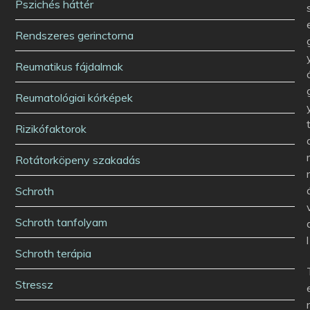
Pszichés háttér
Rendszeres gerinctorna
Reumatikus fájdalmak
Reumatológiai kórképek
Rizikófaktorok
Rotátorköpeny szakadás
Schroth
Schroth tanfolyam
l
Schroth terápia
Stressz