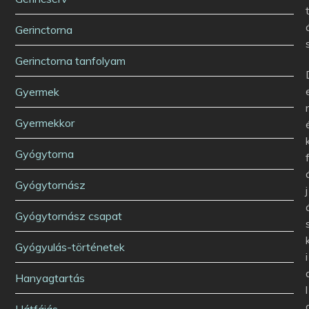
Gerinctorna
Gerinctorna tanfolyam
Gyermek
Gyermekkor
Gyógytorna
Gyógytornász
j
Gyógytornász csapat
Gyógyulás-történetek
i
Hanyagtartás
l
Hátfájás