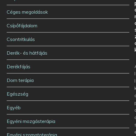
Céges megoldások
Csípőfájdalom
Csontritkulás
Derék- és hátfájás
Derékfájás
l
Dorn terápia
l
Egészség
Egyéb
Egyéni mozgásterápia
Egyéni szomatoterápia