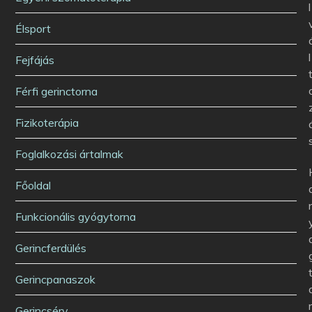
l
Élsport
l
Fejfájás
Férfi gerinctorna
Fizikoterápia
Foglalkozási ártalmak
Főoldal
Funkcionális gyógytorna
Gerincferdülés
Gerincpanaszok
Gerincsérv