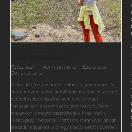
Újabb tanulmányok igazolják a testmozgás
memóriát védő hatását
2012.08.24.
Dr Kriston Ildikó
Kutatások
i
2 hozzászólás
A mozgás fontosságáról hallunk folyamatosan. Mi,
akik a mozgásszervi problémák mozgással történő
gyógyításában hiszünk, nem tudjuk eleget
hangsúlyozni a testmozgás jelentőségét. Saját
magunkon is megtapasztalhatjuk, hogy az ún.
"boldogság hormonok" hatására mennyivel jobban
érezzük magunkat akár egy kiadós sétát követően…