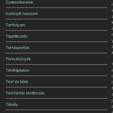
Szakembereink
i
Szétnyílt hasizom
Tanfolyam
Táplálkozás
Tartásjavítás
Teniszkönyök
Térdfájdalom
l
Test és lélek
l
Testtartás elváltozás
j
Túlsúly