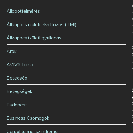
Állapotfelmérés
Állkapocs ízületi elváltozás (TMI)
Állkapocs ízületi gyulladás
l
Árak
AVIVA torna
Betegség
Betegségek
Budapest
Business Csomagok
i
Carpal tunnel szindróma