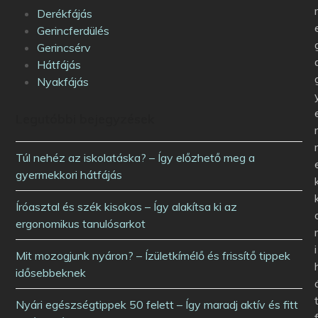
Derékfájás
Gerincferdülés
Gerincsérv
Hátfájás
Nyakfájás
Legutóbbi bejegyzések
Túl nehéz az iskolatáska? – Így előzhető meg a
gyermekkori hátfájás
Íróasztal és szék kisokos – Így alakítsa ki az
ergonomikus tanulósarkot
i
Mit mozogjunk nyáron? – Ízületkímélő és frissítő tippek
idősebbeknek
Nyári egészségtippek 50 felett – Így maradj aktív és fitt