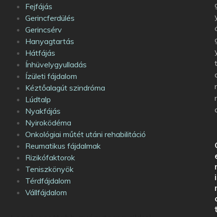
Fejfájás
Gerincferdülés
Gerincsérv
Hanyagtartás
Hátfájás
Ínhüvelygyulladás
Ízületi fájdalom
Kéztőalagút szindróma
Lúdtalp
Nyakfájás
Nyiroködéma
Onkológiai műtét utáni rehabilitáció
Reumatikus fájdalmak
Rizikófaktorok
Teniszkönyök
i
Térdfájdalom
Vállfájdalom