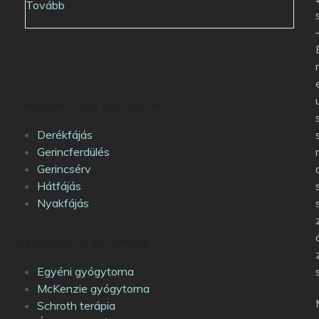
Tovább
Leggyakoribb panaszok
Derékfájás
Gerincferdülés
Gerincsérv
Hátfájás
Nyakfájás
Gyógytorna kezelések
Egyéni gyógytorna
McKenzie gyógytorna
Schroth terápia