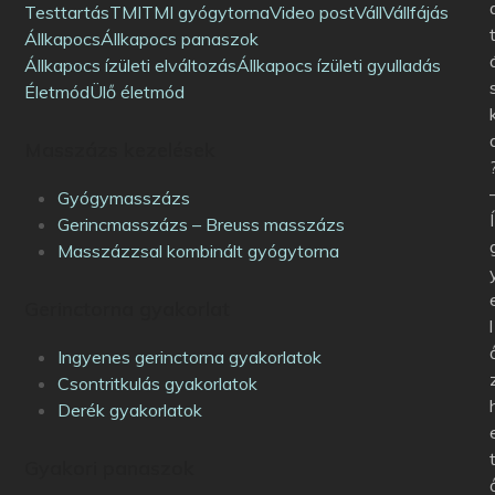
Testtartás
TMI
TMI gyógytorna
Video post
Váll
Vállfájás
Állkapocs
Állkapocs panaszok
Állkapocs ízületi elváltozás
Állkapocs ízületi gyulladás
Életmód
Ülő életmód
Masszázs kezelések
Gyógymasszázs
Í
Gerincmasszázs – Breuss masszázs
Masszázzsal kombinált gyógytorna
Gerinctorna gyakorlat
l
Ingyenes gerinctorna gyakorlatok
Csontritkulás gyakorlatok
Derék gyakorlatok
Gyakori panaszok