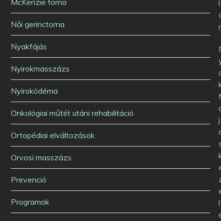
McKenzie torna
l
Női gerinctorna
Nyakfájás
Nyirokmasszázs
Nyiroködéma
Onkológiai műtét utáni rehabilitáció
j
Ortopédiai elváltozások
Orvosi masszázs
Prevenció
Programok
l