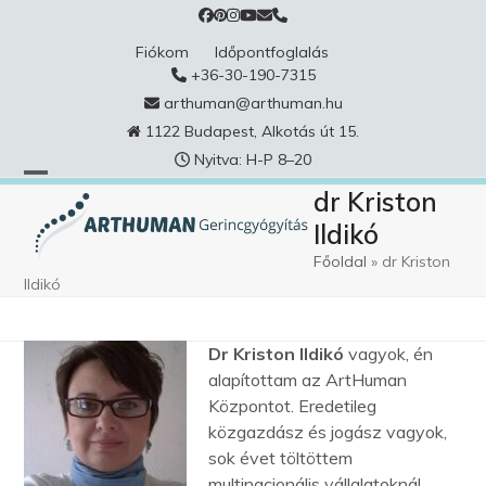
Skip
to
Fiókom
Időpontfoglalás
content
+36-30-190-7315
arthuman@arthuman.hu
1122 Budapest, Alkotás út 15.
Nyitva: H-P 8–20
dr Kriston
Ildikó
Főoldal
»
dr Kriston
Ildikó
Dr Kriston Ildikó
vagyok, én
alapítottam az ArtHuman
Központot. Eredetileg
közgazdász és jogász vagyok,
sok évet töltöttem
multinacionális vállalatoknál,