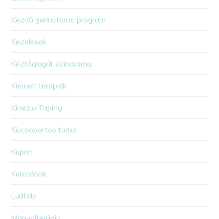
Kezdő gerinctorna program
Kezelések
Kéztőalagút szindróma
Kiemelt terápiák
Kinezio Taping
Kiscsoportos torna
Kupon
Kutatások
Lúdtalp
Manuálterápia