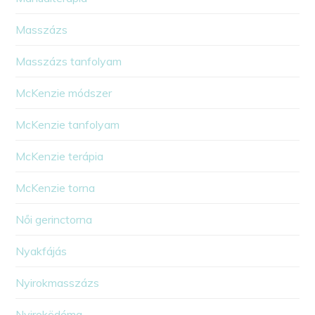
Masszázs
Masszázs tanfolyam
McKenzie módszer
McKenzie tanfolyam
McKenzie terápia
McKenzie torna
Női gerinctorna
Nyakfájás
Nyirokmasszázs
Nyiroködéma