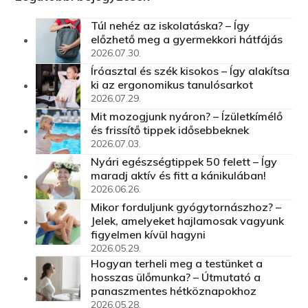
Túl nehéz az iskolatáska? – Így
előzhető meg a gyermekkori hátfájás
2026.07.30.
Íróasztal és szék kisokos – Így alakítsa
ki az ergonomikus tanulósarkot
2026.07.29.
Mit mozogjunk nyáron? – Ízületkímélő
és frissítő tippek idősebbeknek
2026.07.03.
Nyári egészségtippek 50 felett – Így
maradj aktív és fitt a kánikulában!
2026.06.26.
Mikor forduljunk gyógytornászhoz? –
Jelek, amelyeket hajlamosak vagyunk
figyelmen kívül hagyni
2026.05.29.
Hogyan terheli meg a testünket a
hosszas ülőmunka? – Útmutató a
panaszmentes hétköznapokhoz
2026.05.28.