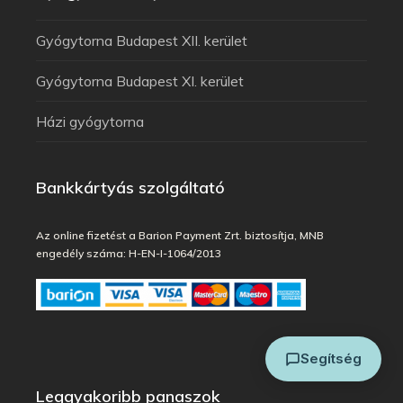
Gyógytorna Budapest XII. kerület
Gyógytorna Budapest XI. kerület
Házi gyógytorna
Arthuman Asszisztens
Bankkártyás szolgáltató
Általában azonnal válaszolok
Az online fizetést a Barion Payment Zrt. biztosítja, MNB
engedély száma: H-EN-I-1064/2013
Segítség
Leggyakoribb panaszok