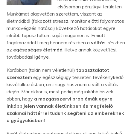
elsősorban pénzügyi területen.
Munkámat alapvetően szerettem, viszont az
életmódból (fokozott stressz, monitor előtti folyamatos
munkavégzés hatásai) következő hatásokat egyre
inkább tapasztaltam saját magamon is. Emiatt
fogalmazódott meg bennem részben a
váltás
, részben
az
egészséges életmód
, illetve annak közvetítési,
továbbadási igénye.
Korábban (talán nem véletlenül!)
tapasztalatot
szereztem
egy egészségügy területén tevékenykedő
kisvállalkozásban, ami nagy hasznomra vált a váltás
idején. Már akkor is, most pedig még inkább hiszek
abban, hogy
a mozgásszervi problémák egyre
inkább jelen vannak életünkben és megfelelő
szakmai háttérrel tudunk segíteni az embereknek
a gyógyulásban!
Saját életemben megtapasztaltam, pl. egy külső-belső