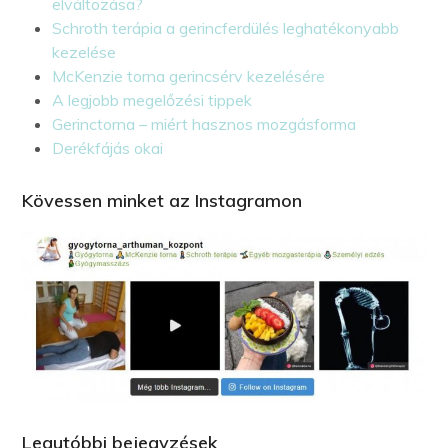
elváltozása?
Schroth terápia a gerincferdülés leghatékonyabb
kezelése
McKenzie torna gerincsérv kezelésére
A legjobb megelőzési tippek
Gerinctorna – miért hasznos mozgásforma
Derékfájás okai
Kövessen minket az Instagramon
Legutóbbi bejegyzések