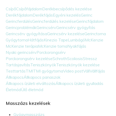
Csípő
Csípőfájdalom
Derékbecsípődés kezelése
Derékfájdalom
Derékfájás
Egyéni kezelés
Gerinc
Gerincferdülés
Gerincferdülés kezelése
Gerincfájdalom
Gerincproblémák
Gerincsérv
Gerincsérv gyógyítás
Gerincsérv gyógyítása
Gerincsérv kezelése
Gerinctorna
Gyógytorna
Hátfájás
Kinezio Tape
Lumbágó
McKenzie
McKenzie terápia
McKenzie torna
Nyakfájás
Nyaki gerincsérv
Porckorongsérv
Porckorongsérv kezelése
Schroth
Scoliosis
Stressz
Tartásjavítás
Teniszkönyök
Teniszkönyök kezelése
Testtartás
TMI
TMI gyógytorna
Video post
Váll
Vállfájás
Állkapocs
Állkapocs panaszok
Állkapocs ízületi elváltozás
Állkapocs ízületi gyulladás
Életmód
Ülő életmód
Masszázs kezelések
Gyógymasszázs