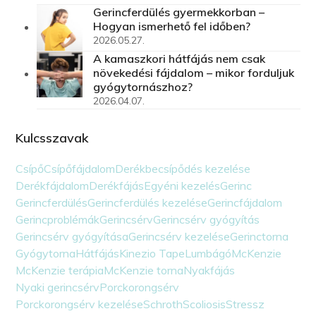
Gerincferdülés gyermekkorban –
Hogyan ismerhető fel időben?
2026.05.27.
A kamaszkori hátfájás nem csak
növekedési fájdalom – mikor forduljuk
gyógytornászhoz?
2026.04.07.
Kulcsszavak
Csípő
Csípőfájdalom
Derékbecsípődés kezelése
Derékfájdalom
Derékfájás
Egyéni kezelés
Gerinc
Gerincferdülés
Gerincferdülés kezelése
Gerincfájdalom
Gerincproblémák
Gerincsérv
Gerincsérv gyógyítás
Gerincsérv gyógyítása
Gerincsérv kezelése
Gerinctorna
Gyógytorna
Hátfájás
Kinezio Tape
Lumbágó
McKenzie
McKenzie terápia
McKenzie torna
Nyakfájás
Nyaki gerincsérv
Porckorongsérv
Porckorongsérv kezelése
Schroth
Scoliosis
Stressz