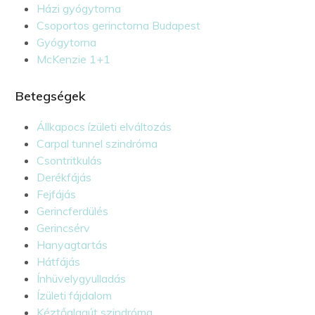
Házi gyógytorna
Csoportos gerinctorna Budapest
Gyógytorna
McKenzie 1+1
Betegségek
Állkapocs ízületi elváltozás
Carpal tunnel szindróma
Csontritkulás
Derékfájás
Fejfájás
Gerincferdülés
Gerincsérv
Hanyagtartás
Hátfájás
Ínhüvelygyulladás
Ízületi fájdalom
Kéztőalagút szindróma