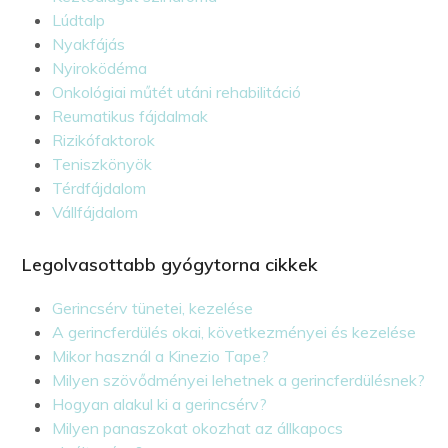
Lúdtalp
Nyakfájás
Nyiroködéma
Onkológiai műtét utáni rehabilitáció
Reumatikus fájdalmak
Rizikófaktorok
Teniszkönyök
Térdfájdalom
Vállfájdalom
Legolvasottabb gyógytorna cikkek
Gerincsérv tünetei, kezelése
A gerincferdülés okai, következményei és kezelése
Mikor használ a Kinezio Tape?
Milyen szövődményei lehetnek a gerincferdülésnek?
Hogyan alakul ki a gerincsérv?
Milyen panaszokat okozhat az állkapocs