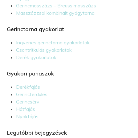
Gerincmasszázs – Breuss masszázs
Masszázzsal kombinált gyógytorna
Gerinctorna gyakorlat
Ingyenes gerinctorna gyakorlatok
Csontritkulás gyakorlatok
Derék gyakorlatok
Gyakori panaszok
Derékfájás
Gerincferdülés
Gerincsérv
Hátfájás
Nyakfájás
Legutóbbi bejegyzések