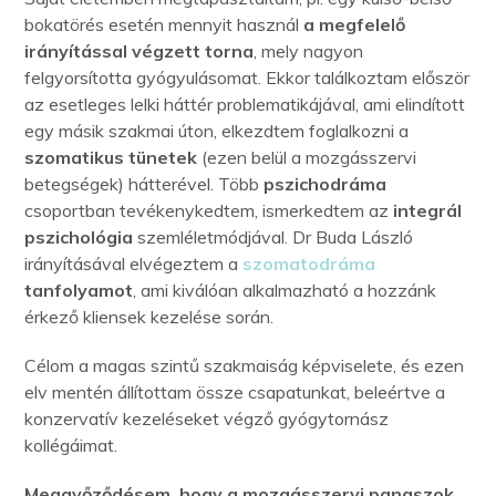
bokatörés esetén mennyit használ
a megfelelő
irányítással végzett torna
, mely nagyon
felgyorsította gyógyulásomat. Ekkor találkoztam először
az esetleges lelki háttér problematikájával, ami elindított
egy másik szakmai úton, elkezdtem foglalkozni a
szomatikus tünetek
(ezen belül a mozgásszervi
betegségek) hátterével. Több
pszichodráma
csoportban tevékenykedtem, ismerkedtem az
integrál
pszichológia
szemléletmódjával. Dr Buda László
irányításával elvégeztem a
szomatodráma
tanfolyamot
, ami kiválóan alkalmazható a hozzánk
érkező kliensek kezelése során.
Célom a magas szintű szakmaiság képviselete, és ezen
elv mentén állítottam össze csapatunkat, beleértve a
konzervatív kezeléseket végző gyógytornász
kollégáimat.
Meggyőződésem, hogy a mozgásszervi panaszok