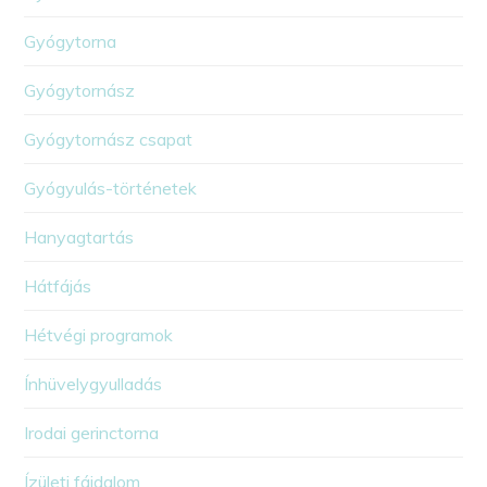
Gyógytorna
Gyógytornász
Gyógytornász csapat
Gyógyulás-történetek
Hanyagtartás
Hátfájás
Hétvégi programok
Ínhüvelygyulladás
Irodai gerinctorna
Ízületi fájdalom