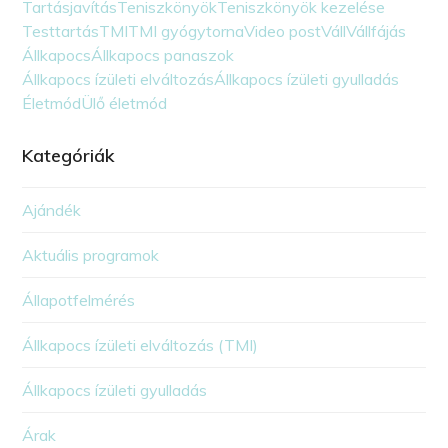
Tartásjavítás
Teniszkönyök
Teniszkönyök kezelése
Testtartás
TMI
TMI gyógytorna
Video post
Váll
Vállfájás
Állkapocs
Állkapocs panaszok
Állkapocs ízületi elváltozás
Állkapocs ízületi gyulladás
Életmód
Ülő életmód
Kategóriák
Ajándék
Aktuális programok
Állapotfelmérés
Állkapocs ízületi elváltozás (TMI)
Állkapocs ízületi gyulladás
Árak