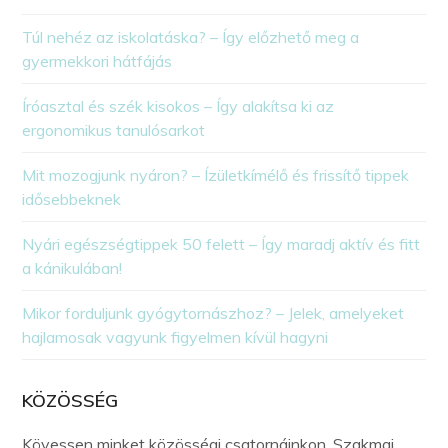
Túl nehéz az iskolatáska? – Így előzhető meg a
gyermekkori hátfájás
Íróasztal és szék kisokos – Így alakítsa ki az
ergonomikus tanulósarkot
Mit mozogjunk nyáron? – Ízületkímélő és frissítő tippek
idősebbeknek
Nyári egészségtippek 50 felett – Így maradj aktív és fitt
a kánikulában!
Mikor forduljunk gyógytornászhoz? – Jelek, amelyeket
hajlamosak vagyunk figyelmen kívül hagyni
KÖZÖSSÉG
Kövessen minket közösségi csatornáinkon. Szakmai