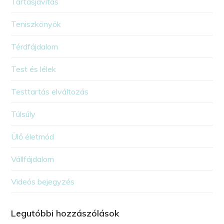
Tartásjavítás
Teniszkönyök
Térdfájdalom
Test és lélek
Testtartás elváltozás
Túlsúly
Ülő életmód
Vállfájdalom
Videós bejegyzés
Legutóbbi hozzászólások