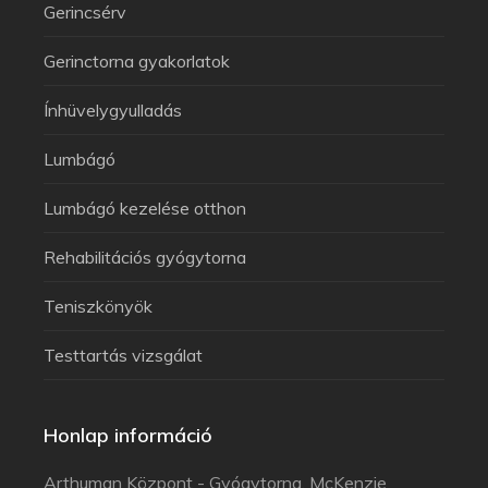
Gerincsérv
Gerinctorna gyakorlatok
Ínhüvelygyulladás
Lumbágó
Lumbágó kezelése otthon
Rehabilitációs gyógytorna
Teniszkönyök
Testtartás vizsgálat
Honlap információ
Arthuman Központ - Gyógytorna, McKenzie