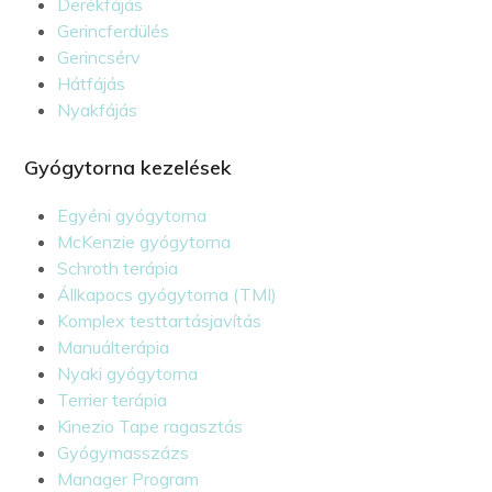
Derékfájás
Gerincferdülés
Gerincsérv
Hátfájás
Nyakfájás
Gyógytorna kezelések
Egyéni gyógytorna
McKenzie gyógytorna
Schroth terápia
Állkapocs gyógytorna (TMI)
Komplex testtartásjavítás
Manuálterápia
Nyaki gyógytorna
Terrier terápia
Kinezio Tape ragasztás
Gyógymasszázs
Manager Program