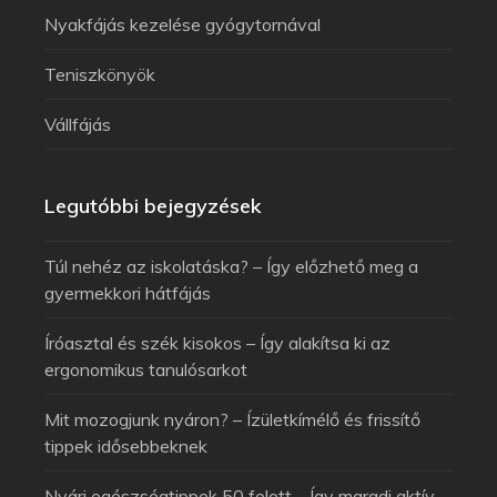
Nyakfájás kezelése gyógytornával
Teniszkönyök
Vállfájás
Legutóbbi bejegyzések
Túl nehéz az iskolatáska? – Így előzhető meg a
gyermekkori hátfájás
Íróasztal és szék kisokos – Így alakítsa ki az
ergonomikus tanulósarkot
Mit mozogjunk nyáron? – Ízületkímélő és frissítő
tippek idősebbeknek
Nyári egészségtippek 50 felett – Így maradj aktív