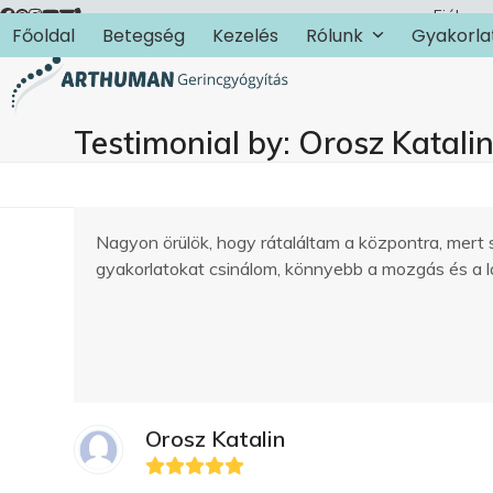
Skip
Fiókom
Főoldal
Betegség
Kezelés
Rólunk
Gyakorla
to
content
Testimonial by: Orosz Katali
Nagyon örülök, hogy rátaláltam a központra, mert
gyakorlatokat csinálom, könnyebb a mozgás és a 
Orosz Katalin