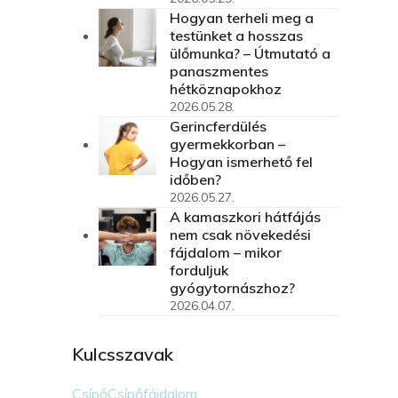
Hogyan terheli meg a
testünket a hosszas
ülőmunka? – Útmutató a
panaszmentes
hétköznapokhoz
2026.05.28.
Gerincferdülés
gyermekkorban –
Hogyan ismerhető fel
időben?
2026.05.27.
A kamaszkori hátfájás
nem csak növekedési
fájdalom – mikor
forduljuk
gyógytornászhoz?
2026.04.07.
Kulcsszavak
Csípő
Csípőfájdalom