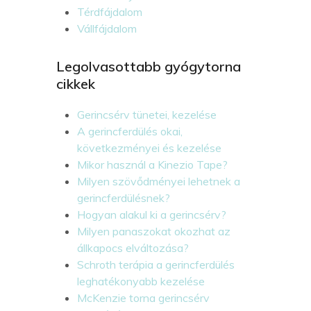
Térdfájdalom
Vállfájdalom
Legolvasottabb gyógytorna
cikkek
Gerincsérv tünetei, kezelése
A gerincferdülés okai,
következményei és kezelése
Mikor használ a Kinezio Tape?
Milyen szövődményei lehetnek a
gerincferdülésnek?
Hogyan alakul ki a gerincsérv?
Milyen panaszokat okozhat az
állkapocs elváltozása?
Schroth terápia a gerincferdülés
leghatékonyabb kezelése
McKenzie torna gerincsérv