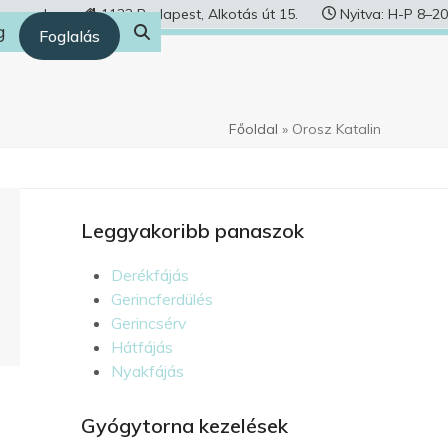
human.hu
1122 Budapest, Alkotás út 15.
Nyitva: H-P 8–20
g
Foglalás
Főoldal
»
Orosz Katalin
Leggyakoribb panaszok
Derékfájás
Gerincferdülés
Gerincsérv
Hátfájás
Nyakfájás
Gyógytorna kezelések