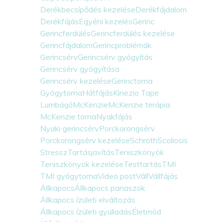
Derékbecsípődés kezelése
Derékfájdalom
Derékfájás
Egyéni kezelés
Gerinc
Gerincferdülés
Gerincferdülés kezelése
Gerincfájdalom
Gerincproblémák
Gerincsérv
Gerincsérv gyógyítás
Gerincsérv gyógyítása
Gerincsérv kezelése
Gerinctorna
Gyógytorna
Hátfájás
Kinezio Tape
Lumbágó
McKenzie
McKenzie terápia
McKenzie torna
Nyakfájás
Nyaki gerincsérv
Porckorongsérv
Porckorongsérv kezelése
Schroth
Scoliosis
Stressz
Tartásjavítás
Teniszkönyök
Teniszkönyök kezelése
Testtartás
TMI
TMI gyógytorna
Video post
Váll
Vállfájás
Állkapocs
Állkapocs panaszok
Állkapocs ízületi elváltozás
Állkapocs ízületi gyulladás
Életmód