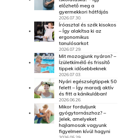
előzhető meg a
gyermekkori hátfájás
2026.07.30.
Íróasztal és szék kisokos
– Így alakítsa ki az
ergonomikus
tanulósarkot
2026.07.29.
Mit mozogjunk nyáron? –
Ízületkímélő és frissítő
tippek idősebbeknek
2026.07.03.
Nyári egészségtippek 50
felett – Így maradj aktív
és fitt a kánikulában!
2026.06.26.
Mikor forduljunk
gyógytornászhoz? –
Jelek, amelyeket
hajlamosak vagyunk
figyelmen kívül hagyni
2026.05.29.