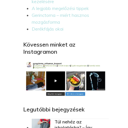
kezelésére
A legjobb megelőzési tippek
Gerinctorna – miért hasznos
mozgásforma
Derékfájás okai
Kövessen minket az
Instagramon
Legutóbbi bejegyzések
Túl nehéz az
iskolatáska? – Így