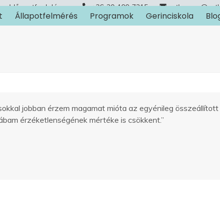
Időpontfoglalás
+36-30-190-7315
arthuman@art
t
Állapotfelmérés
Programok
Gerinciskola
Blo
n
 sokkal jobban érzem magamat mióta az egyénileg összeállított
lábam érzéketlenségének mértéke is csökkent.”