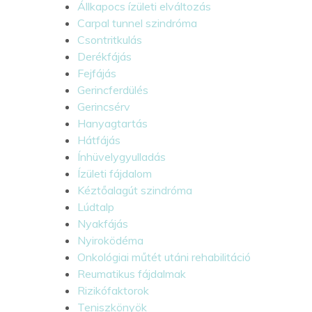
Állkapocs ízületi elváltozás
Carpal tunnel szindróma
Csontritkulás
Derékfájás
Fejfájás
Gerincferdülés
Gerincsérv
Hanyagtartás
Hátfájás
Ínhüvelygyulladás
Ízületi fájdalom
Kéztőalagút szindróma
Lúdtalp
Nyakfájás
Nyiroködéma
Onkológiai műtét utáni rehabilitáció
Reumatikus fájdalmak
Rizikófaktorok
Teniszkönyök