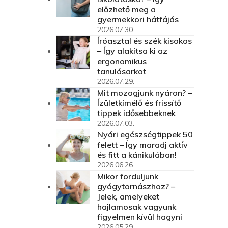
előzhető meg a
gyermekkori hátfájás
2026.07.30.
Íróasztal és szék kisokos
– Így alakítsa ki az
ergonomikus
tanulósarkot
2026.07.29.
Mit mozogjunk nyáron? –
Ízületkímélő és frissítő
tippek idősebbeknek
2026.07.03.
Nyári egészségtippek 50
felett – Így maradj aktív
és fitt a kánikulában!
2026.06.26.
Mikor forduljunk
gyógytornászhoz? –
Jelek, amelyeket
hajlamosak vagyunk
figyelmen kívül hagyni
2026.05.29.