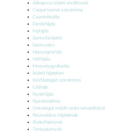
Állkapocs ízületi elváltozás
Carpal tunnel szindróma
Csontritkulás
Derékfájás
Fejfájás
Gerincferdülés
Gerincsérv
Hanyagtartás
Hátfájás
Ínhüvelygyulladás
Ízületi fájdalom
Kéztőalagút szindróma
Lúdtalp
Nyakfájás
Nyiroködéma
Onkológiai műtét utáni rehabilitáció
Reumatikus fájdalmak
Rizikófaktorok
Teniszkönyök