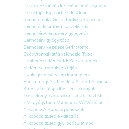
Derékbecsípődés kezelése
Derékfájdalom
Derékfájás
Egyéni kezelés
Gerinc
Gerincferdülés
Gerincferdülés kezelése
Gerincfájdalom
Gerincproblémák
Gerincsérv
Gerincsérv gyógyítás
Gerincsérv gyógyítása
Gerincsérv kezelése
Gerinctorna
Gyógytorna
Hátfájás
Kinezio Tape
Lumbágó
McKenzie
McKenzie terápia
McKenzie torna
Nyakfájás
Nyaki gerincsérv
Porckorongsérv
Porckorongsérv kezelése
Schroth
Scoliosis
Stressz
Tartásjavítás
Teniszkönyök
Teniszkönyök kezelése
Testtartás
TMI
TMI gyógytorna
Video post
Váll
Vállfájás
Állkapocs
Állkapocs panaszok
Állkapocs ízületi elváltozás
Állkapocs ízületi gyulladás
Életmód