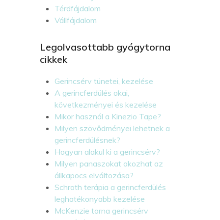
Térdfájdalom
Vállfájdalom
Legolvasottabb gyógytorna
cikkek
Gerincsérv tünetei, kezelése
A gerincferdülés okai,
következményei és kezelése
Mikor használ a Kinezio Tape?
Milyen szövődményei lehetnek a
gerincferdülésnek?
Hogyan alakul ki a gerincsérv?
Milyen panaszokat okozhat az
állkapocs elváltozása?
Schroth terápia a gerincferdülés
leghatékonyabb kezelése
McKenzie torna gerincsérv