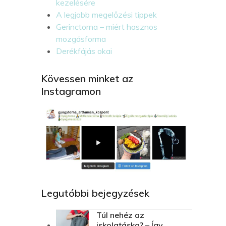
kezelésére
A legjobb megelőzési tippek
Gerinctorna – miért hasznos
mozgásforma
Derékfájás okai
Kövessen minket az
Instagramon
Legutóbbi bejegyzések
Túl nehéz az
iskolatáska? – Így