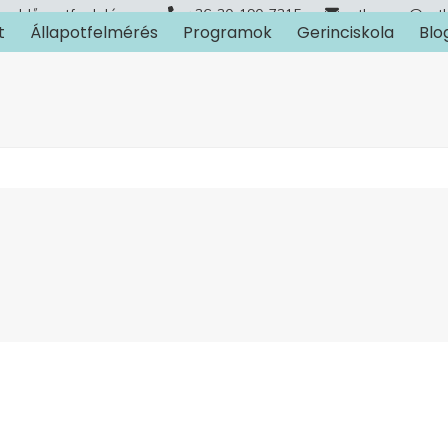
Időpontfoglalás
+36-30-190-7315
arthuman@art
t
Állapotfelmérés
Programok
Gerinciskola
Blo