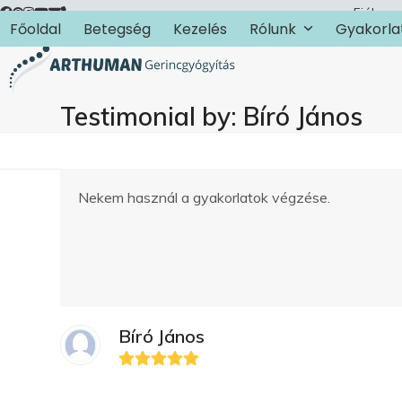
Skip
Fiókom
Főoldal
Betegség
Kezelés
Rólunk
Gyakorla
to
content
Testimonial by: Bíró János
Nekem használ a gyakorlatok végzése.
Bíró János