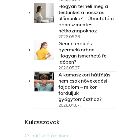
Hogyan terheli meg a
testünket a hosszas
ülőmunka? – Útmutató a
panaszmentes
hétköznapokhoz
2026.05.28.
Gerincferdülés
gyermekkorban –
Hogyan ismerhető fel
időben?
2026.05.27.
A kamaszkori hátfájás
nem csak növekedési
fájdalom – mikor
forduljuk
gyógytornászhoz?
2026.04.07.
Kulcsszavak
Csípő
Csípőfájdalom