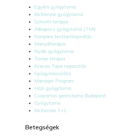
Egyéni gyógytorna
McKenzie gyógytorna
Schroth terápia
Állkapocs gyógytorna (TMI)
Komplex testtartásjavítás
Manuálterápia
Nyaki gyógytorna
Terrier terápia
Kinezio Tape ragasztás
Gyógymasszázs
Manager Program
Házi gyógytorna
Csoportos gerinctorna Budapest
Gyógytorna
McKenzie 1+1
Betegségek