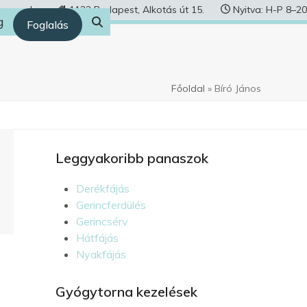
human.hu
1122 Budapest, Alkotás út 15.
Nyitva: H-P 8–20
g
Foglalás
Főoldal
»
Bíró János
Leggyakoribb panaszok
Derékfájás
Gerincferdülés
Gerincsérv
Hátfájás
Nyakfájás
Gyógytorna kezelések