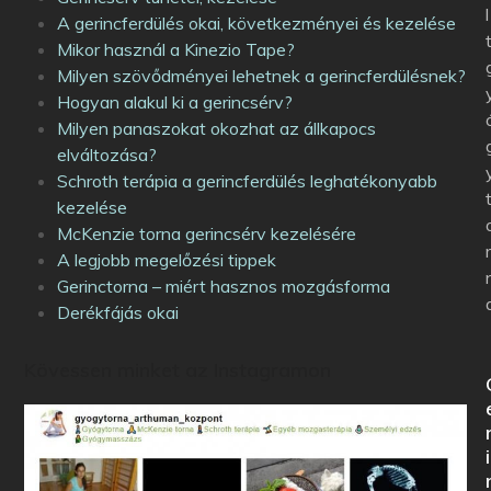
l
A gerincferdülés okai, következményei és kezelése
Mikor használ a Kinezio Tape?
Milyen szövődményei lehetnek a gerincferdülésnek?
Hogyan alakul ki a gerincsérv?
Milyen panaszokat okozhat az állkapocs
elváltozása?
Schroth terápia a gerincferdülés leghatékonyabb
kezelése
McKenzie torna gerincsérv kezelésére
A legjobb megelőzési tippek
Gerinctorna – miért hasznos mozgásforma
Derékfájás okai
Kövessen minket az Instagramon
i