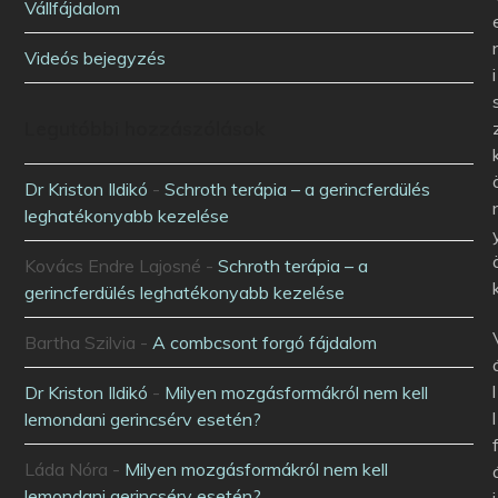
Vállfájdalom
Videós bejegyzés
i
Legutóbbi hozzászólások
Dr Kriston Ildikó
-
Schroth terápia – a gerincferdülés
leghatékonyabb kezelése
Kovács Endre Lajosné
-
Schroth terápia – a
gerincferdülés leghatékonyabb kezelése
Bartha Szilvia
-
A combcsont forgó fájdalom
l
Dr Kriston Ildikó
-
Milyen mozgásformákról nem kell
l
lemondani gerincsérv esetén?
Láda Nóra
-
Milyen mozgásformákról nem kell
lemondani gerincsérv esetén?