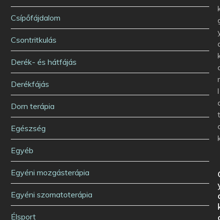
Csípőfájdalom
Csontritkulás
Derék- és hátfájás
Derékfájás
l
Dorn terápia
Egészség
Egyéb
Egyéni mozgásterápia
Egyéni szomatoterápia
Élsport