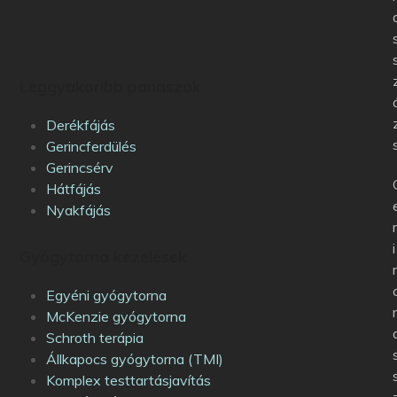
Leggyakoribb panaszok
Derékfájás
Gerincferdülés
Gerincsérv
Hátfájás
Nyakfájás
i
Gyógytorna kezelések
Egyéni gyógytorna
McKenzie gyógytorna
Schroth terápia
Állkapocs gyógytorna (TMI)
Komplex testtartásjavítás