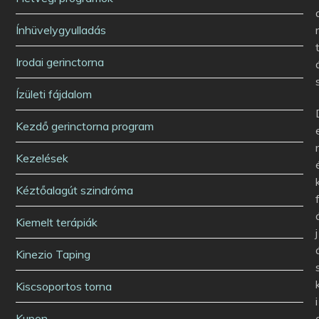
Ínhüvelygyulladás
Irodai gerinctorna
Ízületi fájdalom
Kezdő gerinctorna program
Kezelések
Kéztőalagút szindróma
Kiemelt terápiák
j
Kinezio Taping
Kiscsoportos torna
i
Kupon