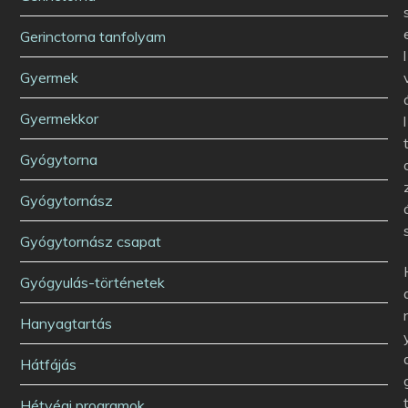
Gerinctorna tanfolyam
l
Gyermek
Gyermekkor
l
Gyógytorna
Gyógytornász
Gyógytornász csapat
Gyógyulás-történetek
Hanyagtartás
Hátfájás
Hétvégi programok