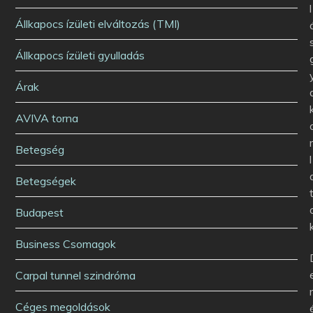
l
Állkapocs ízületi elváltozás (TMI)
Állkapocs ízületi gyulladás
Árak
AVIVA torna
Betegség
l
Betegségek
Budapest
Business Csomagok
Carpal tunnel szindróma
Céges megoldások