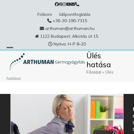
Skip
to
Fiókom
Időpontfoglalás
content
+36-30-190-7315
arthuman@arthuman.hu
1122 Budapest, Alkotás út 15.
Nyitva: H-P 8–20
Ülés
hatása
Főoldal
»
Ülés
hatása