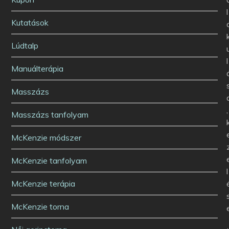
l
Kutatások
Lúdtalp
l
Manuálterápia
Masszázs
,
Masszázs tanfolyam
McKenzie módszer
McKenzie tanfolyam
l
McKenzie terápia
McKenzie torna