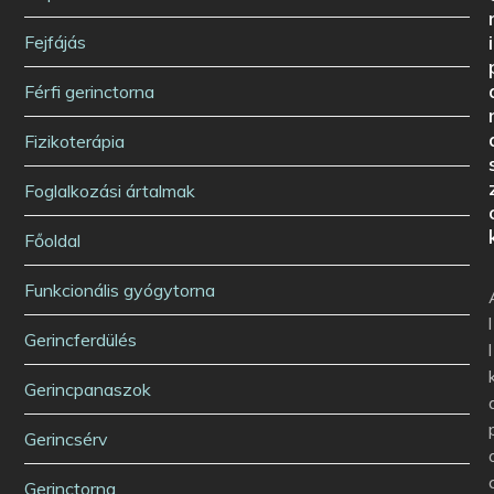
i
Fejfájás
Férfi gerinctorna
Fizikoterápia
Foglalkozási ártalmak
Főoldal
Funkcionális gyógytorna
l
Gerincferdülés
l
Gerincpanaszok
Gerincsérv
Gerinctorna