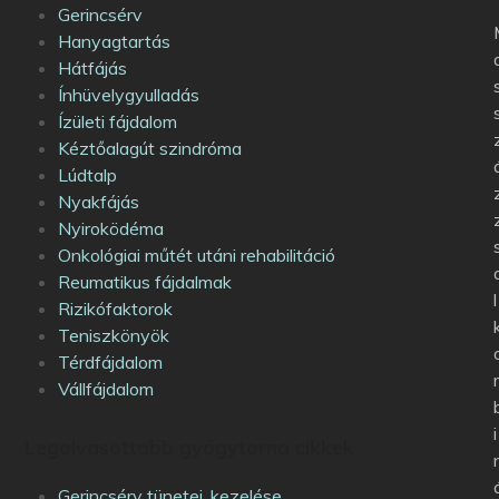
Gerincsérv
Hanyagtartás
Hátfájás
Ínhüvelygyulladás
Ízületi fájdalom
Kéztőalagút szindróma
Lúdtalp
Nyakfájás
Nyiroködéma
Onkológiai műtét utáni rehabilitáció
Reumatikus fájdalmak
l
Rizikófaktorok
Teniszkönyök
Térdfájdalom
Vállfájdalom
i
Legolvasottabb gyógytorna cikkek
Gerincsérv tünetei, kezelése