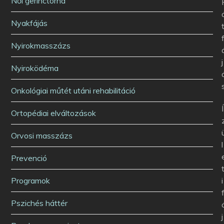
Női gerinctorna
Nyakfájás
Nyirokmasszázs
j
Nyiroködéma
Onkológiai műtét utáni rehabilitáció
Í
Ortopédiai elváltozások
Orvosi masszázs
l
Prevenció
i
Programok
Pszichés háttér
j