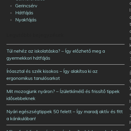
Gerincsérv
l
Hátfájás
Nyakfájás
Legutóbbi bejegyzések
Túl nehéz az iskolatáska? – Így előzhető meg a
gyermekkori hátfájás
Íróasztal és szék kisokos – Így alakítsa ki az
Í
ergonomikus tanulósarkot
Mit mozogjunk nyáron? – Ízületkímélő és frissítő tippek
idősebbeknek
l
Nyári egészségtippek 50 felett – Így maradj aktív és fitt
a kánikulában!