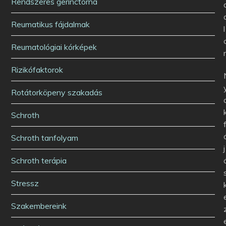
Rendszeres gerinctorna
Reumatikus fájdalmak
l
Reumatológiai kórképek
Rizikófaktorok
Rotátorköpeny szakadás
Schroth
Schroth tanfolyam
j
Schroth terápia
Stressz
Szakembereink