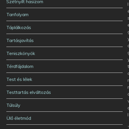
Szétnyílt hasizom
l
Tanfolyam
Táplálkozás
Tartásjavítás
Teniszkönyök
Térdfájdalom
Test és lélek
Testtartás elváltozás
Túlsúly
l
Ülő életmód