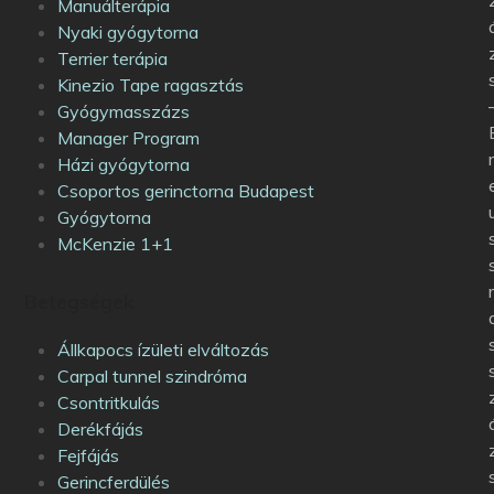
Manuálterápia
Nyaki gyógytorna
Terrier terápia
Kinezio Tape ragasztás
Gyógymasszázs
Manager Program
Házi gyógytorna
Csoportos gerinctorna Budapest
Gyógytorna
McKenzie 1+1
Betegségek
Állkapocs ízületi elváltozás
Carpal tunnel szindróma
Csontritkulás
Derékfájás
Fejfájás
Gerincferdülés