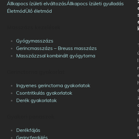
Állkapocs ízületi elváltozás
Állkapocs ízületi gyulladás
Életmód
Ülő életmód
Masszázs kezelések
Gyógymasszázs
Gerincmasszázs – Breuss masszázs
Masszázzsal kombinált gyógytorna
l
Gerinctorna gyakorlat
Ingyenes gerinctorna gyakorlatok
Csontritkulás gyakorlatok
Derék gyakorlatok
Gyakori panaszok
i
Derékfájás
Gerincferdülés