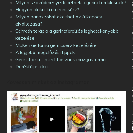
Milyen szövődményei lehetnek a gerincferdülésnek?
Hogyan alakul ki a gerincsérv?
Milyen panaszokat okozhat az állkapocs
elváltozása?
Schroth terápia a gerincferdülés leghatékonyabb
kezelése
McKenzie torna gerincsérv kezelésére
A legjobb megelőzési tippek
Gerinctorna – miért hasznos mozgásforma
Derékfájás okai
Kövessen minket az Instagramon
i