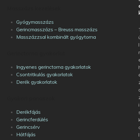
Masszázs kezelések
Gyógymasszázs
Gerincmasszázs – Breuss masszázs
Masszázzsal kombinált gyógytorna
l
Gerinctorna gyakorlat
Ingyenes gerinctorna gyakorlatok
Csontritkulás gyakorlatok
Derék gyakorlatok
Gyakori panaszok
i
Derékfájás
Gerincferdülés
Gerincsérv
Hátfájás
l