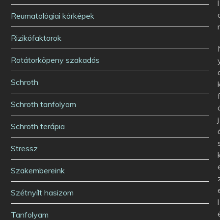
l
Reumatológiai kórképek
Rizikófaktorok
Rotátorköpeny szakadás
Schroth
Schroth tanfolyam
j
Schroth terápia
Stressz
Szakembereink
Szétnyílt hasizom
l
Tanfolyam