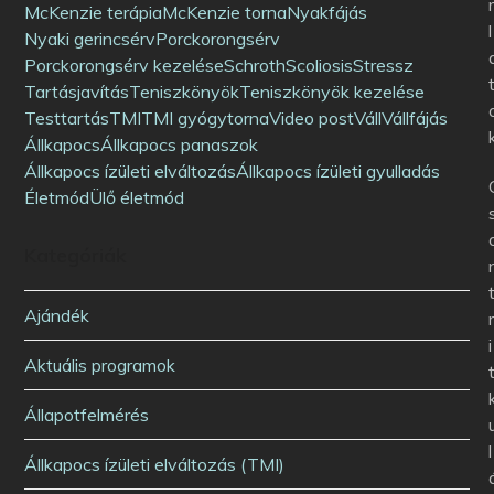
McKenzie terápia
McKenzie torna
Nyakfájás
l
Nyaki gerincsérv
Porckorongsérv
Porckorongsérv kezelése
Schroth
Scoliosis
Stressz
Tartásjavítás
Teniszkönyök
Teniszkönyök kezelése
Testtartás
TMI
TMI gyógytorna
Video post
Váll
Vállfájás
Állkapocs
Állkapocs panaszok
Állkapocs ízületi elváltozás
Állkapocs ízületi gyulladás
Életmód
Ülő életmód
Kategóriák
Ajándék
i
Aktuális programok
Állapotfelmérés
l
Állkapocs ízületi elváltozás (TMI)