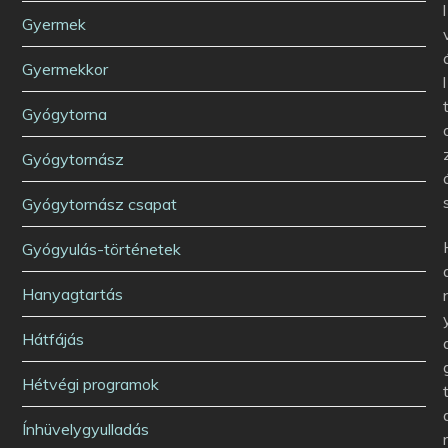
l
Gyermek
Gyermekkor
l
Gyógytorna
Gyógytornász
Gyógytornász csapat
Gyógyulás-történetek
Hanyagtartás
Hátfájás
Hétvégi programok
Ínhüvelygyulladás