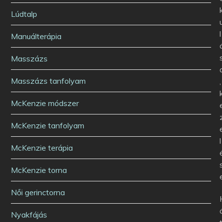
Lúdtalp
l
Manuálterápia
Masszázs
Masszázs tanfolyam
,
McKenzie módszer
McKenzie tanfolyam
l
McKenzie terápia
McKenzie torna
Női gerinctorna
Nyakfájás