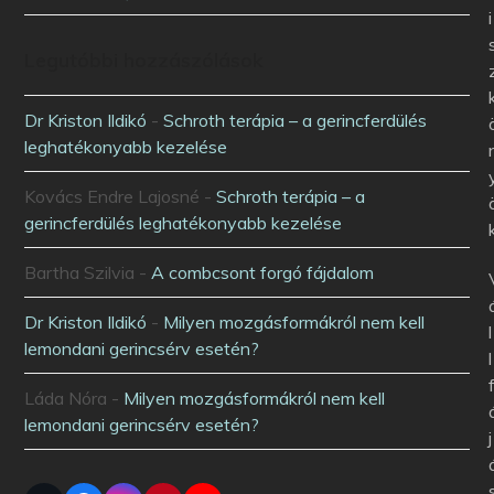
i
Legutóbbi hozzászólások
Dr Kriston Ildikó
-
Schroth terápia – a gerincferdülés
leghatékonyabb kezelése
Kovács Endre Lajosné
-
Schroth terápia – a
gerincferdülés leghatékonyabb kezelése
Bartha Szilvia
-
A combcsont forgó fájdalom
Dr Kriston Ildikó
-
Milyen mozgásformákról nem kell
l
lemondani gerincsérv esetén?
l
Láda Nóra
-
Milyen mozgásformákról nem kell
lemondani gerincsérv esetén?
j