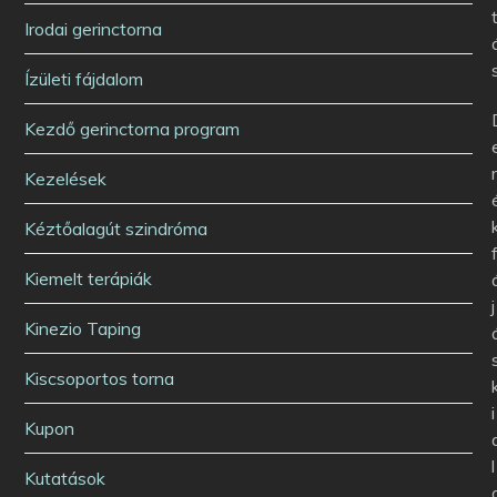
Irodai gerinctorna
Ízületi fájdalom
Kezdő gerinctorna program
Kezelések
Kéztőalagút szindróma
Kiemelt terápiák
j
Kinezio Taping
Kiscsoportos torna
i
Kupon
l
Kutatások