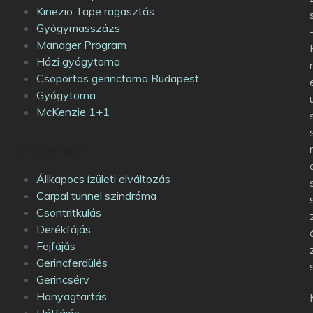
Kinezio Tape ragasztás
Gyógymasszázs
Manager Program
Házi gyógytorna
Csoportos gerinctorna Budapest
Gyógytorna
McKenzie 1+1
Betegségek
Állkapocs ízületi elváltozás
Carpal tunnel szindróma
Csontritkulás
Derékfájás
Fejfájás
Gerincferdülés
Gerincsérv
Hanyagtartás
Hátfájás