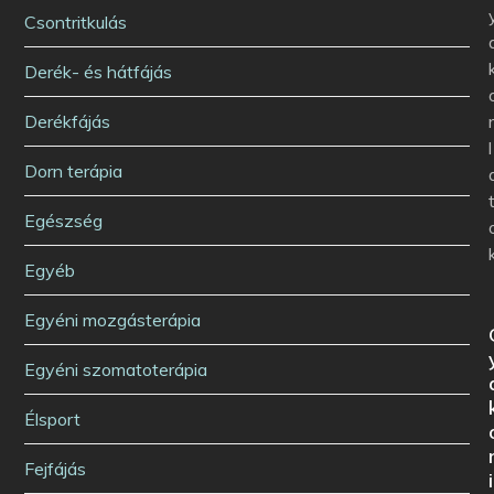
Csontritkulás
Derék- és hátfájás
Derékfájás
l
Dorn terápia
Egészség
Egyéb
Egyéni mozgásterápia
Egyéni szomatoterápia
Élsport
Fejfájás
i