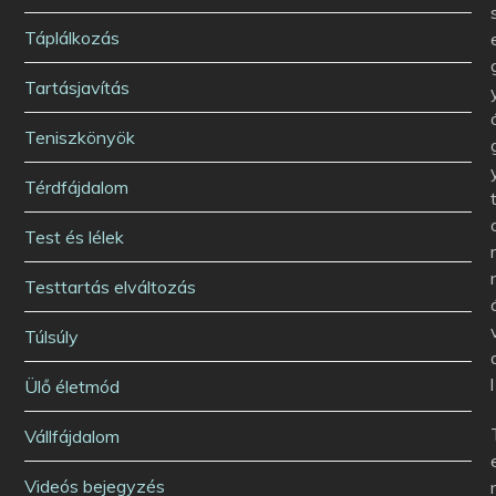
Táplálkozás
Tartásjavítás
Teniszkönyök
Térdfájdalom
Test és lélek
Testtartás elváltozás
Túlsúly
l
Ülő életmód
Vállfájdalom
Videós bejegyzés