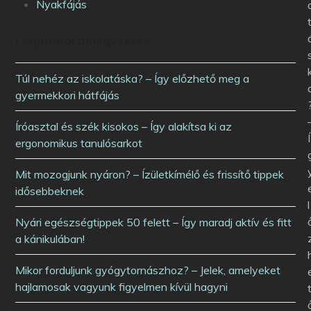
Nyakfájás
Legutóbbi bejegyzések
Túl nehéz az iskolatáska? – Így előzhető meg a
gyermekkori hátfájás
Íróasztal és szék kisokos – Így alakítsa ki az
Í
ergonomikus tanulósarkot
Mit mozogjunk nyáron? – Ízületkímélő és frissítő tippek
idősebbeknek
l
Nyári egészségtippek 50 felett – Így maradj aktív és fitt
a kánikulában!
Mikor forduljunk gyógytornászhoz? – Jelek, amelyeket
hajlamosak vagyunk figyelmen kívül hagyni