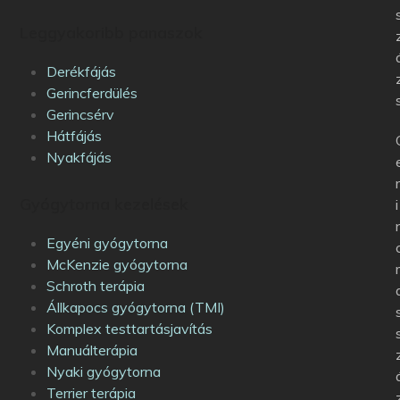
Leggyakoribb panaszok
Derékfájás
Gerincferdülés
Gerincsérv
Hátfájás
Nyakfájás
Gyógytorna kezelések
i
Egyéni gyógytorna
McKenzie gyógytorna
Schroth terápia
Állkapocs gyógytorna (TMI)
Komplex testtartásjavítás
Manuálterápia
Nyaki gyógytorna
Terrier terápia