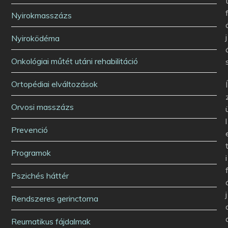
Nyirokmasszázs
j
Nyiroködéma
Onkológiai műtét utáni rehabilitáció
Ortopédiai elváltozások
Í
Orvosi masszázs
l
Prevenció
Programok
i
Pszichés háttér
j
Rendszeres gerinctorna
Reumatikus fájdalmak