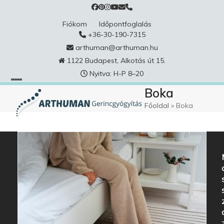
Skip
to
Fiókom
Időpontfoglalás
content
+36-30-190-7315
arthuman@arthuman.hu
1122 Budapest, Alkotás út 15.
Nyitva: H-P 8–20
Boka
Főoldal
»
Boka