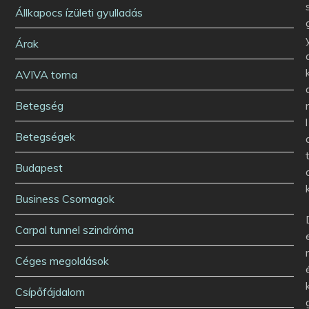
Állkapocs ízületi gyulladás
Árak
AVIVA torna
Betegség
l
Betegségek
Budapest
Business Csomagok
Carpal tunnel szindróma
Céges megoldások
Csípőfájdalom