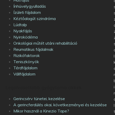
Ínhüvelygyulladás
Ízületi fájdalom
Kéztőalagút szindróma
Lúdtalp
Nyakfájás
Nyiroködéma
Onkológiai műtét utáni rehabilitáció
Reumatikus fájdalmak
Rizikófaktorok
l
Teniszkönyök
Térdfájdalom
Vállfájdalom
i
Legolvasottabb gyógytorna cikkek
Gerincsérv tünetei, kezelése
A gerincferdülés okai, következményei és kezelése
l
Mikor használ a Kinezio Tape?