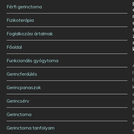
Férfi gerinctorna
Fizikoterápia
Foglalkozási ártalmak
Főoldal
Funkcionális gyógytorna
l
Gerincferdülés
l
Gerincpanaszok
Gerincsérv
Gerinctorna
Gerinctorna tanfolyam