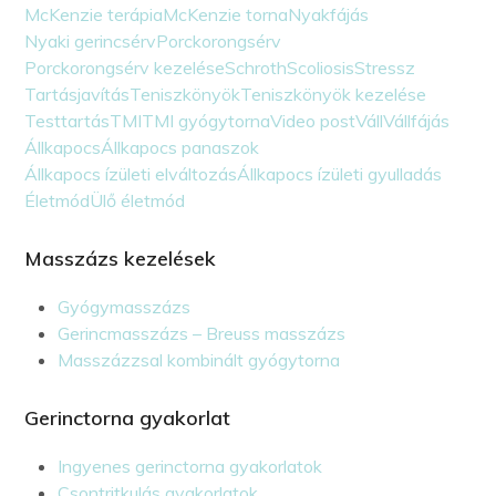
McKenzie terápia
McKenzie torna
Nyakfájás
Nyaki gerincsérv
Porckorongsérv
Porckorongsérv kezelése
Schroth
Scoliosis
Stressz
Tartásjavítás
Teniszkönyök
Teniszkönyök kezelése
Testtartás
TMI
TMI gyógytorna
Video post
Váll
Vállfájás
Állkapocs
Állkapocs panaszok
Állkapocs ízületi elváltozás
Állkapocs ízületi gyulladás
Életmód
Ülő életmód
Masszázs kezelések
Gyógymasszázs
Gerincmasszázs – Breuss masszázs
Masszázzsal kombinált gyógytorna
Gerinctorna gyakorlat
Ingyenes gerinctorna gyakorlatok
Csontritkulás gyakorlatok