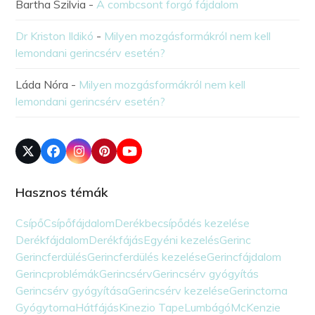
Bartha Szilvia
-
A combcsont forgó fájdalom
Dr Kriston Ildikó
-
Milyen mozgásformákról nem kell
lemondani gerincsérv esetén?
Láda Nóra
-
Milyen mozgásformákról nem kell
lemondani gerincsérv esetén?
Hasznos témák
Csípő
Csípőfájdalom
Derékbecsípődés kezelése
Derékfájdalom
Derékfájás
Egyéni kezelés
Gerinc
Gerincferdülés
Gerincferdülés kezelése
Gerincfájdalom
Gerincproblémák
Gerincsérv
Gerincsérv gyógyítás
Gerincsérv gyógyítása
Gerincsérv kezelése
Gerinctorna
Gyógytorna
Hátfájás
Kinezio Tape
Lumbágó
McKenzie