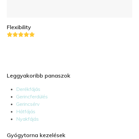
Flexibility
Leggyakoribb panaszok
Derékfájás
Gerincferdülés
Gerincsérv
Hátfájás
Nyakfájás
Gyógytorna kezelések