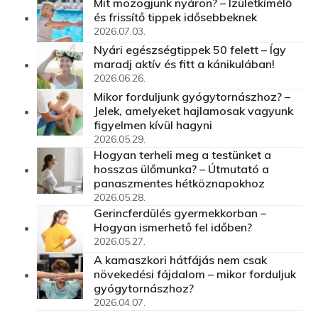
Mit mozogjunk nyáron? – Ízületkímélő
és frissítő tippek idősebbeknek
2026.07.03.
Nyári egészségtippek 50 felett – Így
maradj aktív és fitt a kánikulában!
2026.06.26.
Mikor forduljunk gyógytornászhoz? –
Jelek, amelyeket hajlamosak vagyunk
figyelmen kívül hagyni
2026.05.29.
Hogyan terheli meg a testünket a
hosszas ülőmunka? – Útmutató a
panaszmentes hétköznapokhoz
2026.05.28.
Gerincferdülés gyermekkorban –
Hogyan ismerhető fel időben?
2026.05.27.
A kamaszkori hátfájás nem csak
növekedési fájdalom – mikor forduljuk
gyógytornászhoz?
2026.04.07.