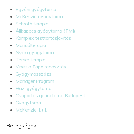
Egyéni gyógytorna
McKenzie gyógytorna
Schroth terápia
Állkapocs gyógytorna (TMI)
Komplex testtartásjavítás
Manuálterápia
Nyaki gyógytorna
Terrier terápia
Kinezio Tape ragasztás
Gyógymasszázs
Manager Program
Házi gyógytorna
Csoportos gerinctorna Budapest
Gyógytorna
McKenzie 1+1
Betegségek