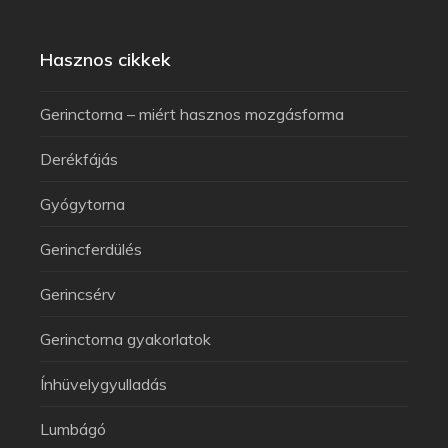
Hasznos cikkek
Gerinctorna – miért hasznos mozgásforma
Derékfájás
Gyógytorna
Gerincferdülés
Gerincsérv
Gerinctorna gyakorlatok
Ínhüvelygyulladás
Lumbágó