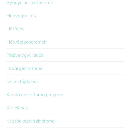
Gyógyulás-történetek
Hanyagtartás
Hátfájás
Hétvégi programok
Ínhüvelygyulladás
Irodai gerinctorna
Ízületi fájdalom
Kezdő gerinctorna program
Kezelések
Kéztőalagút szindróma