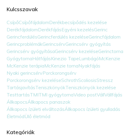
Kulcsszavak
Csípő
Csípőfájdalom
Derékbecsípődés kezelése
Derékfájdalom
Derékfájás
Egyéni kezelés
Gerinc
Gerincferdülés
Gerincferdülés kezelése
Gerincfájdalom
Gerincproblémák
Gerincsérv
Gerincsérv gyógyítás
Gerincsérv gyógyítása
Gerincsérv kezelése
Gerinctorna
Gyógytorna
Hátfájás
Kinezio Tape
Lumbágó
McKenzie
McKenzie terápia
McKenzie torna
Nyakfájás
Nyaki gerincsérv
Porckorongsérv
Porckorongsérv kezelése
Schroth
Scoliosis
Stressz
Tartásjavítás
Teniszkönyök
Teniszkönyök kezelése
Testtartás
TMI
TMI gyógytorna
Video post
Váll
Vállfájás
Állkapocs
Állkapocs panaszok
Állkapocs ízületi elváltozás
Állkapocs ízületi gyulladás
Életmód
Ülő életmód
Kategóriák