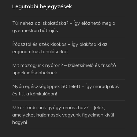
Legutóbbi bejegyzések
Túl nehéz az iskolatáska? – Így előzhető meg a
gyermekkori hátfájás
Íróasztal és szék kisokos – Így alakítsa ki az
ergonomikus tanulósarkot
Mit mozogjunk nyáron? – Ízületkímélő és frissítő
tippek idősebbeknek
Nyári egészségtippek 50 felett – Így maradj aktív
és fitt a kánikulában!
Mikor forduljunk gyógytornászhoz? – Jelek,
amelyeket hajlamosak vagyunk figyelmen kívül
hagyni