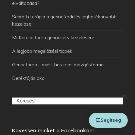
elváltozása?
Schroth terápia a gerincferdülés leghatékonyabb
kezelése
McKenzie torna gerincsérv kezelésére
A legjobb megelőzési tippek
Arthuman Asszisztens
Általában azonnal válaszolok
Gerinctorna – miért hasznos mozgásforma
Derékfájás okai
Segítség
Kövessen minket a Facebookon!