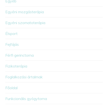
Egyéb
Egyéni mozgásterápia
Egyéni szomatoterápia
Élsport
Fejfájás
Férfi gerinctorna
Fizikoterápia
Foglalkozási ártalmak
Főoldal
Funkcionális gyógytorna