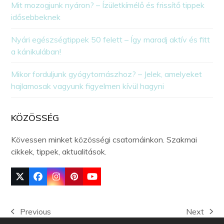
Mit mozogjunk nyáron? – Ízületkímélő és frissítő tippek
idősebbeknek
Nyári egészségtippek 50 felett – Így maradj aktív és fitt
a kánikulában!
Mikor forduljunk gyógytornászhoz? – Jelek, amelyeket
hajlamosak vagyunk figyelmen kívül hagyni
KÖZÖSSÉG
Kövessen minket közösségi csatornáinkon. Szakmai
cikkek, tippek, aktualitások.
Previous
Next