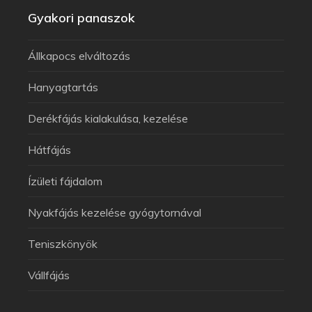
Gyakori panaszok
Állkapocs elváltozás
Hanyagtartás
Derékfájás kialakulása, kezelése
Hátfájás
Ízületi fájdalom
Nyakfájás kezelése gyógytornával
Teniszkönyök
Vállfájás