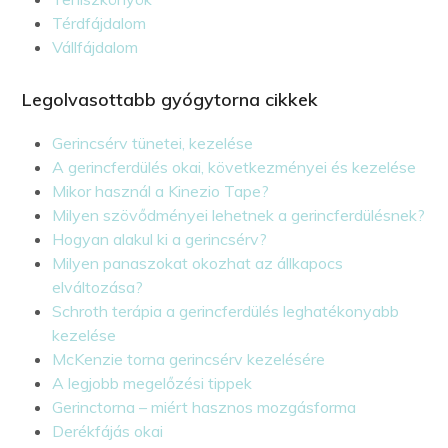
Térdfájdalom
Vállfájdalom
Legolvasottabb gyógytorna cikkek
Gerincsérv tünetei, kezelése
A gerincferdülés okai, következményei és kezelése
Mikor használ a Kinezio Tape?
Milyen szövődményei lehetnek a gerincferdülésnek?
Hogyan alakul ki a gerincsérv?
Milyen panaszokat okozhat az állkapocs
elváltozása?
Schroth terápia a gerincferdülés leghatékonyabb
kezelése
McKenzie torna gerincsérv kezelésére
A legjobb megelőzési tippek
Gerinctorna – miért hasznos mozgásforma
Derékfájás okai