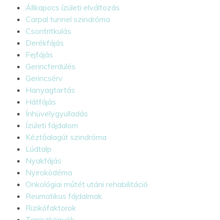
Állkapocs ízületi elváltozás
Carpal tunnel szindróma
Csontritkulás
Derékfájás
Fejfájás
Gerincferdülés
Gerincsérv
Hanyagtartás
Hátfájás
Ínhüvelygyulladás
Ízületi fájdalom
Kéztőalagút szindróma
Lúdtalp
Nyakfájás
Nyiroködéma
Onkológiai műtét utáni rehabilitáció
Reumatikus fájdalmak
Rizikófaktorok
Teniszkönyök