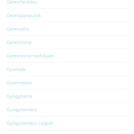
Gerincferdülés
Gerincpanaszok
Gerincsérv
Gerinctorna
Gerinctorna tanfolyam
Gyermek
Gyermekkor
Gyógytorna
Gyógytornász
Gyógytornász csapat