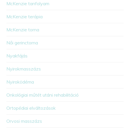
McKenzie tanfolyam
McKenzie terápia
McKenzie torna
Női gerinctorna
Nyakfájás
Nyirokmasszázs
Nyiroködéma
Onkológiai műtét utáni rehabilitáció
Ortopédiai elváltozások
Orvosi masszázs