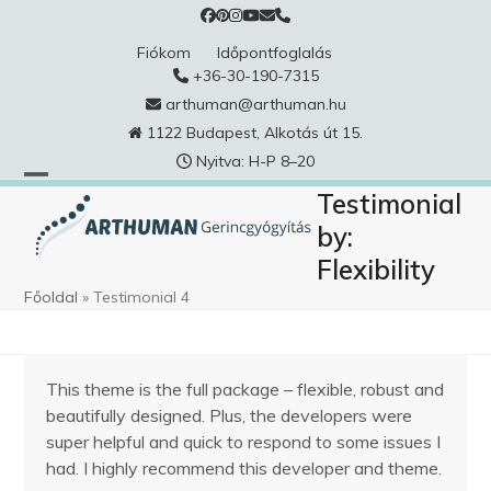
Skip
to
Fiókom
Időpontfoglalás
content
+36-30-190-7315
arthuman@arthuman.hu
1122 Budapest, Alkotás út 15.
Nyitva: H-P 8–20
Testimonial
by:
Flexibility
Főoldal
»
Testimonial 4
This theme is the full package – flexible, robust and
beautifully designed. Plus, the developers were
super helpful and quick to respond to some issues I
had. I highly recommend this developer and theme.