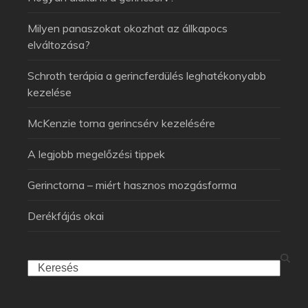
Milyen panaszokat okozhat az állkapocs
elváltozása?
Schroth terápia a gerincferdülés leghatékonyabb
kezelése
McKenzie torna gerincsérv kezelésére
A legjobb megelőzési tippek
Gerinctorna – miért hasznos mozgásforma
Derékfájás okai