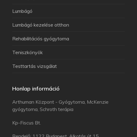
Lumbágó
Lumbágó kezelése otthon
Rehabilitációs gyógytorna
Teniszkönyök
Testtartás vizsgálat
Honlap információ
Arthuman Központ - Gyógytorna, McKenzie
gyógytorna, Schroth terápia
Kp-Fiscus Bt.
Rendelő: 1122 Budapest, Alkotás út 15.