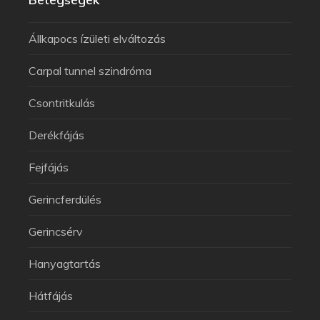
Állkapocs ízületi elváltozás
Carpal tunnel szindróma
Csontritkulás
Derékfájás
Fejfájás
Gerincferdülés
Gerincsérv
Hanyagtartás
Hátfájás