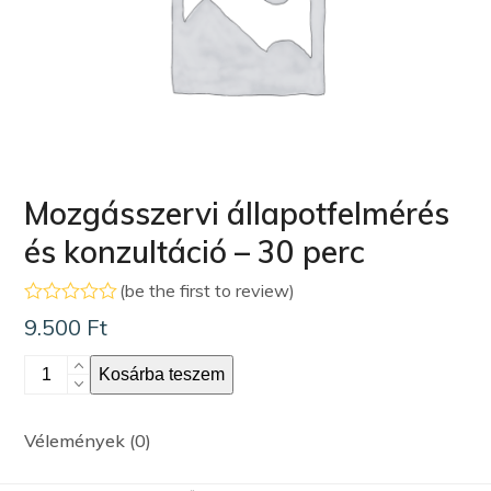
Mozgásszervi állapotfelmérés
és konzultáció – 30 perc
(
be the first to review
)
Értékelés:
9.500
Ft
0
/
5
Kosárba teszem
Vélemények (0)