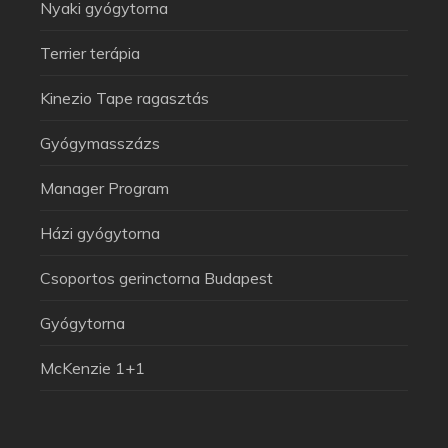
Nyaki gyógytorna
Terrier terápia
Kinezio Tape ragasztás
Gyógymasszázs
Manager Program
Házi gyógytorna
Csoportos gerinctorna Budapest
Arthuman Asszisztens
Általában azonnal válaszolok
Gyógytorna
McKenzie 1+1