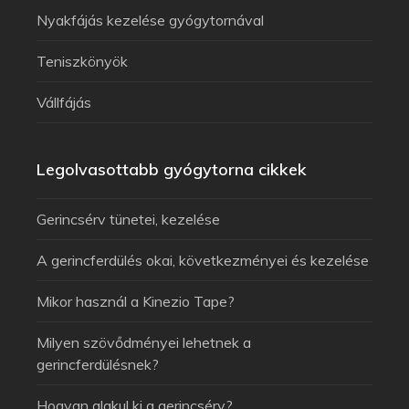
Nyakfájás kezelése gyógytornával
Teniszkönyök
Vállfájás
Legolvasottabb gyógytorna cikkek
Gerincsérv tünetei, kezelése
A gerincferdülés okai, következményei és kezelése
Mikor használ a Kinezio Tape?
Milyen szövődményei lehetnek a
gerincferdülésnek?
Hogyan alakul ki a gerincsérv?