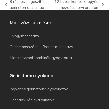
8 részes kiegészítő
12 hetes komplex, egyéni
gerinctorna csomag
mozgásszervi program
Masszázs kezelések
Gyógymasszázs
Gerincmasszázs – Breuss masszázs
Masszázzsal kombinált gyógytorna
Gerinctorna gyakorlat
Ingyenes gerinctorna gyakorlatok
Csontritkulás gyakorlatok