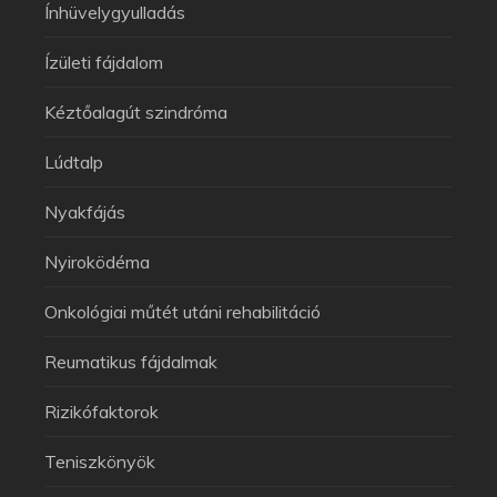
Ínhüvelygyulladás
Ízületi fájdalom
Kéztőalagút szindróma
Lúdtalp
Nyakfájás
Nyiroködéma
Onkológiai műtét utáni rehabilitáció
Reumatikus fájdalmak
Rizikófaktorok
Teniszkönyök