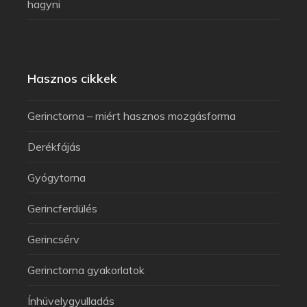
hagyni
Hasznos cikkek
Gerinctorna – miért hasznos mozgásforma
Derékfájás
Gyógytorna
Gerincferdülés
Gerincsérv
Gerinctorna gyakorlatok
Ínhüvelygyulladás