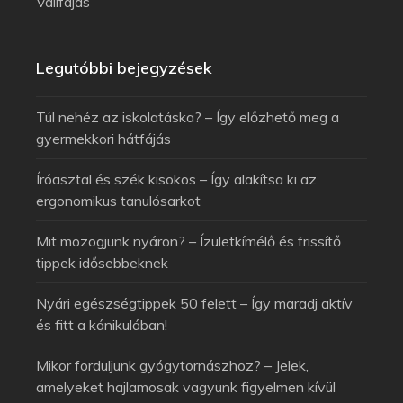
Vállfájás
Legutóbbi bejegyzések
Túl nehéz az iskolatáska? – Így előzhető meg a
gyermekkori hátfájás
Íróasztal és szék kisokos – Így alakítsa ki az
ergonomikus tanulósarkot
Mit mozogjunk nyáron? – Ízületkímélő és frissítő
tippek idősebbeknek
Nyári egészségtippek 50 felett – Így maradj aktív
és fitt a kánikulában!
Mikor forduljunk gyógytornászhoz? – Jelek,
amelyeket hajlamosak vagyunk figyelmen kívül