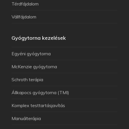
Térdfájdalom
Vállfájdalom
Gyógytorna kezelések
Egyéni gyógytorna
McKenzie gyógytorna
Schroth terápia
Állkapocs gyógytorna (TMI)
Komplex testtartásjavítás
Manuálterápia