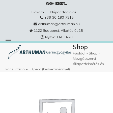
Skip
to
Fiókom
Időpontfoglalás
content
+36-30-190-7315
arthuman@arthuman.hu
1122 Budapest, Alkotás út 15.
Nyitva: H-P 8–20
Shop
Főoldal
»
Shop
»
Mozgásszervi
állapotfelmérés és
konzultáció – 30 perc (kedvezménnyel)