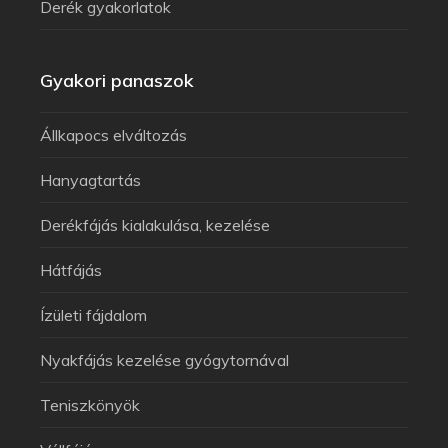
Derék gyakorlatok
Gyakori panaszok
Állkapocs elváltozás
Hanyagtartás
Derékfájás kialakulása, kezelése
Hátfájás
Ízületi fájdalom
Nyakfájás kezelése gyógytornával
Teniszkönyök