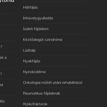
ytorna
Hátfájás
Ínhüvelygyulladás
Ízületi fájdalom
e
Kéztőalagút szindróma
e?
Lúdtalp
ek a
Nyakfájás
Nyiroködéma
v?
Onkológiai műtét utáni rehabilitáció
az
Reumatikus fájdalmak
lés
Rizikófaktorok