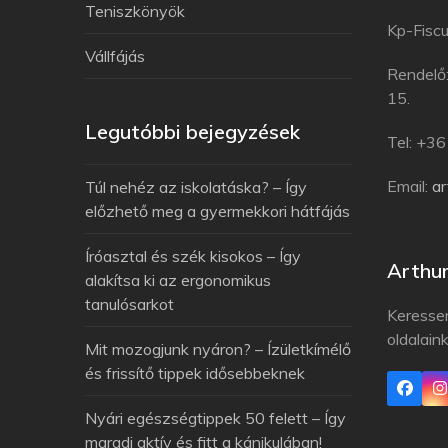
Teniszkönyök
Kp-Fiscu
Vállfájás
Rendelő
15.
Legutóbbi bejegyzések
Tel: +3
Email:
a
Túl nehéz az iskolatáska? – Így
előzhető meg a gyermekkori hátfájás
Íróasztal és szék kisokos – Így
Arthu
alakítsa ki az ergonomikus
tanulósarkot
Keresse
oldalain
Mit mozogjunk nyáron? – Ízületkímélő
és frissítő tippek idősebbeknek
Nyári egészségtippek 50 felett – Így
maradj aktív és fitt a kánikulában!