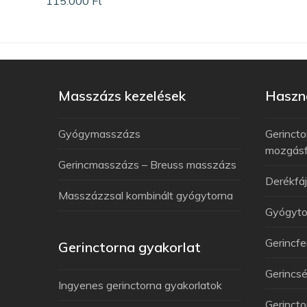
115.000
Ft
Masszázs kezelések
Haszno
Gyógymasszázs
Gerincto
mozgás
Gerincmasszázs – Breuss masszázs
Derékfá
Masszázzsal kombinált gyógytorna
Gyógyto
Gerincfe
Gerinctorna gyakorlat
Gerincsé
Ingyenes gerinctorna gyakorlatok
Gerincto