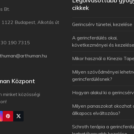
Legolvasottabb gyóg
cikkek
s Bt.
: 1122 Budapest, Alkotás út
Gerincsérv tünetei, kezelése
A gerincferdülés okai,
6 30 190 7315
következményei és kezelés
rthuman@arthuman.hu
Mikor használ a Kinezio Tap
Milyen szövődményei lehetn
gerincferdülésnek?
man Központ
Hogyan alakul ki a gerincsér
n minket közösségi
kon!
Milyen panaszokat okozhat 
állkapocs elváltozása?
Schroth terápia a gerincferdü
leghatékonyabb kezelése