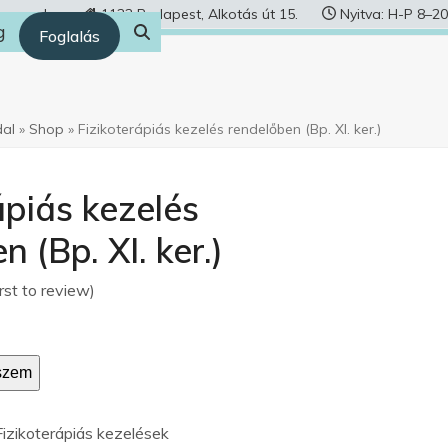
human.hu
1122 Budapest, Alkotás út 15.
Nyitva: H-P 8–20
g
Foglalás
dal
»
Shop
»
Fizikoterápiás kezelés rendelőben (Bp. XI. ker.)
ápiás kezelés
 (Bp. XI. ker.)
irst to review
)
szem
Fizikoterápiás kezelések