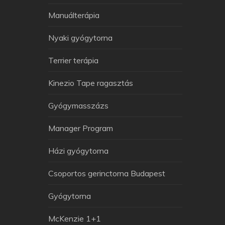
Manuálterápia
Nyaki gyógytorna
Terrier terápia
Kinezio Tape ragasztás
Gyógymasszázs
Manager Program
Házi gyógytorna
Arthuman Asszisztens
Csoportos gerinctorna Budapest
Általában azonnal válaszolok
Gyógytorna
McKenzie 1+1