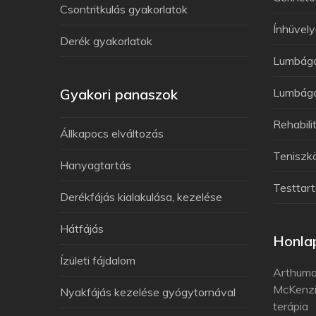
Csontritkulás gyakorlatok
Ínhüvely
Derék gyakorlatok
Lumbág
Gyakori panaszok
Lumbágó
Rehabili
Állkapocs elváltozás
Teniszk
Hanyagtartás
Testtart
Derékfájás kialakulása, kezelése
Hátfájás
Honlap
Ízületi fájdalom
Arthuma
McKenzi
Nyakfájás kezelése gyógytornával
terápia