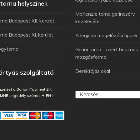
orna helyszínek
McKenzie torna gerincsérv
na Budapest XII. kerület
kezelésére
na Budapest XI. kerület
A legjobb megelőzési tippek
ógytorna
Gerinctorna – miért hasznos
mozgásforma
Derékfájás okai
rtyás szolgáltató
fizetést a Barion Payment Zrt.
, MNB engedély száma: H-EN-I-