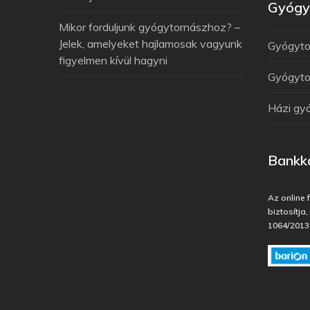
Gyógyt
Mikor forduljunk gyógytornászhoz? –
Jelek, amelyeket hajlamosak vagyunk
Gyógytor
figyelmen kívül hagyni
Gyógytor
Házi gy
Bankká
Az online 
biztosítja
1064/2013