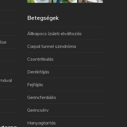
Betegségek
Állkapocs ízületi elváltozás
lése
Carpal tunnel szindróma
Csontritkulás
Derékfájás
rnával
Fejfájás
Gerincferdülés
Gerincsérv
Hanyagtartás