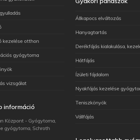
Gyakori panaszok
gyulladás
Állkapocs elváltozás
ó
Hanyagtartás
 kezelése otthon
Derékfájás kialakulása, keze
tációs gyógytorna
Hátfájás
önyök
Ízületi fájdalom
ás vizsgálat
Nyakfájás kezelése gyógyto
Teniszkönyök
 információ
Vállfájás
n Központ - Gyógytorna,
e gyógytorna, Schroth