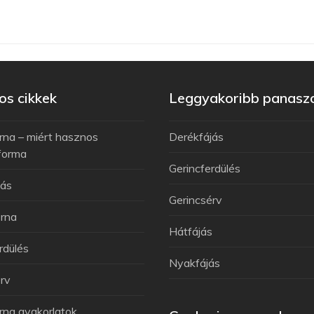
s cikkek
Leggyakoribb panasz
rna – miért hasznos
Derékfájás
forma
Gerincferdülés
jás
Gerincsérv
rna
Hátfájás
rdülés
Nyakfájás
rv
rna gyakorlatok