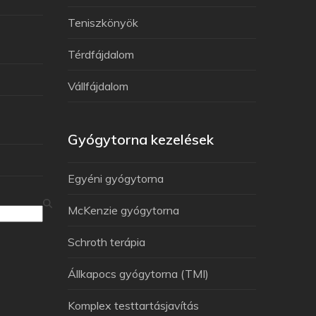
Teniszkönyök
Térdfájdalom
Vállfájdalom
Gyógytorna kezelések
Egyéni gyógytorna
McKenzie gyógytorna
Schroth terápia
Állkapocs gyógytorna (TMI)
Komplex testtartásjavítás