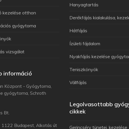
Hanyagtartás
 kezelése otthon
Derékfájás kialakulása, keze
tációs gyógytorna
Hátfájás
önyök
Ízületi fájdalom
ás vizsgálat
Nyakfájás kezelése gyógyto
Teniszkönyök
 információ
Vállfájás
n Központ - Gyógytorna,
e gyógytorna, Schroth
Legolvasottabb gyóg
cikkek
s Bt.
: 1122 Budapest, Alkotás út
Gerincsérv tünetei, kezelése