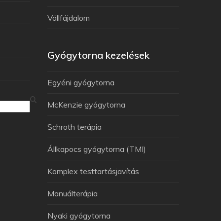
Vállfájdalom
Gyógytorna kezelések
Egyéni gyógytorna
McKenzie gyógytorna
Schroth terápia
Állkapocs gyógytorna (TMI)
Komplex testtartásjavítás
Manuálterápia
Nyaki gyógytorna