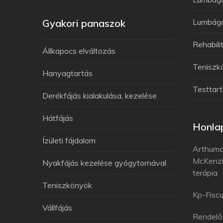
Gyakori panaszok
Lumbágó
Rehabili
Állkapocs elváltozás
Teniszk
Hanyagtartás
Testtart
Derékfájás kialakulása, kezelése
Hátfájás
Honlap
Ízületi fájdalom
Arthuma
McKenzi
Nyakfájás kezelése gyógytornával
terápia
Teniszkönyök
Kp-Fiscu
Vállfájás
Rendelő