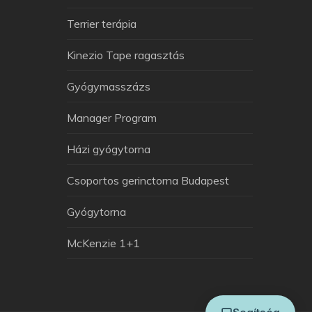
Terrier terápia
Kinezio Tape ragasztás
Gyógymasszázs
Manager Program
Házi gyógytorna
Arthuman Asszisztens
Csoportos gerinctorna Budapest
Általában azonnal válaszolok
Gyógytorna
McKenzie 1+1