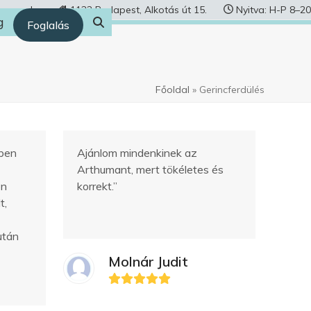
human.hu
1122 Budapest, Alkotás út 15.
Nyitva: H-P 8–20
g
Foglalás
Főoldal
»
Gerincferdülés
iben
Ajánlom mindenkinek az
Arthumant, mert tökéletes és
on
korrekt.”
t,
után
Molnár Judit