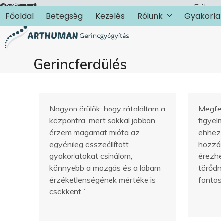
Skip
Fiókom
Főoldal
Betegség
Kezelés
Rólunk
Gyakorla
to
content
Gerincferdülés
Nagyon örülök, hogy rátaláltam a
Megfe
központra, mert sokkal jobban
figyel
érzem magamat mióta az
ehhez 
egyénileg összeállított
hozzáá
gyakorlatokat csinálom,
érezhe
könnyebb a mozgás és a lábam
törődn
érzéketlenségének mértéke is
fontos
csökkent.”