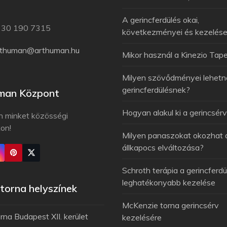
A gerincferdülés okai,
6 30 190 7315
következményei és kezelés
rthuman@arthuman.hu
Mikor használ a Kinezio Tap
Milyen szövődményei lehetn
gerincferdülésnek?
man Központ
Hogyan alakul ki a gerincsér
n minket közösségi
kon!
Milyen panaszokat okozhat 
állkapocs elváltozása?
Schroth terápia a gerincferdü
leghatékonyabb kezelése
orna helyszínek
McKenzie torna gerincsérv
na Budapest XII. kerület
kezelésére