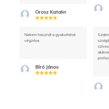
Orosz Katalin
Nekem használ a gyakorlatok
Szakm
végzése.
szolgá
szíve
akikne
profes
Bíró János