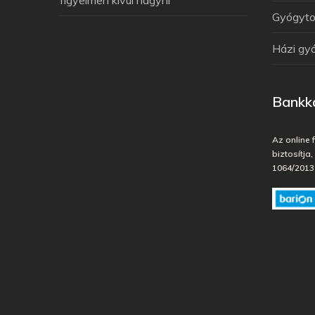
Gyógytor
Házi gy
Bankká
Az online 
biztosítja
1064/2013