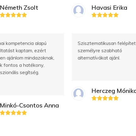
Németh Zsolt
Havasi Erika
ai kompetencia alapú
Szisztematikusan felépítet
ltatást kaptam, ezért
személyre szabható
sen ajánlom mindazoknak,
alternatívákat ajánl.
k fontos a hatékony,
szionális segítség.
Herczeg Mónik
Minkó-Csontos Anna