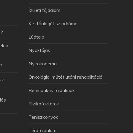
Ízületi fájdalom
e
Kéztőalagút szindróma
e?
Lúdtalp
ek a
Nyakfájás
Nyiroködéma
v?
Onkológiai műtét utáni rehabilitáció
az
Reumatikus fájdalmak
lés
Rizikófaktorok
Teniszkönyök
Térdfájdalom