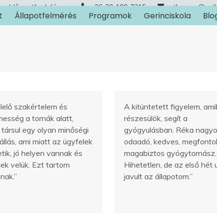
Időpontfoglalás
+36-30-190-7315
arthuman@art
t
Állapotfelmérés
Programok
Gerinciskola
Blo
lelő szakértelem és
A kitüntetett figyelem, am
messég a tornák alatt,
részesülök, segít a
társul egy olyan minőségi
gyógyulásban. Réka nagy
llás, ami miatt az ügyfelek
odaadó, kedves, megfontol
tik, jó helyen vannak és
magabiztos gyógytornász.
ek velük. Ezt tartom
Hihetetlen, de az első hét 
nak.”
javult az állapotom.”