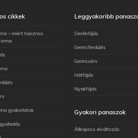
s cikkek
Leggyakoribb panasz
rna – miért hasznos
Derékfájás
forma
Gerincferdülés
jás
Gerincsérv
rna
Hátfájás
rdülés
Nyakfájás
rv
rna gyakorlatok
Gyakori panaszok
gyulladás
Állkapocs elváltozás
ó