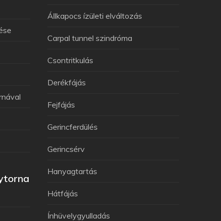
Állkapocs ízületi elváltozás
lése
Carpal tunnel szindróma
Csontritkulás
Derékfájás
rnával
Fejfájás
Gerincferdülés
Gerincsérv
Hanyagtartás
ytorna
Hátfájás
Ínhüvelygyulladás