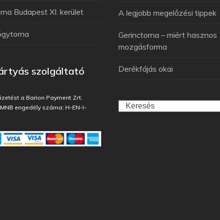
na Budapest XI. kerület
A legjobb megelőzési tippek
ógytorna
Gerinctorna – miért hasznos
mozgásforma
Derékfájás okai
rtyás szolgáltató
fizetést a Barion Payment Zrt.
, MNB engedély száma: H-EN-I-