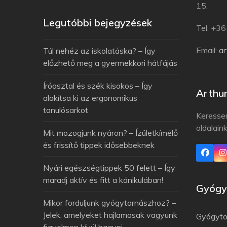
15.
Legutóbbi bejegyzések
Tel: +3
Email:
a
Túl nehéz az iskolatáska? – Így
előzhető meg a gyermekkori hátfájás
Íróasztal és szék kisokos – Így
Arthu
alakítsa ki az ergonomikus
tanulósarkot
Keresse
oldalain
Mit mozogjunk nyáron? – Ízületkímélő
és frissítő tippek idősebbeknek
Nyári egészségtippek 50 felett – Így
maradj aktív és fitt a kánikulában!
Gyógyt
Mikor forduljunk gyógytornászhoz? –
Jelek, amelyeket hajlamosak vagyunk
Gyógytor
figyelmen kívül hagyni