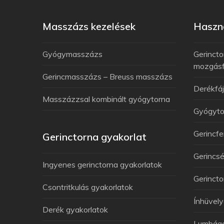
Masszázs kezelések
Haszno
Gyógymasszázs
Gerincto
mozgás
Gerincmasszázs – Breuss masszázs
Derékfá
Masszázzsal kombinált gyógytorna
Gyógyto
Gerincfe
Gerinctorna gyakorlat
Gerincsé
Ingyenes gerinctorna gyakorlatok
Gerincto
Csontritkulás gyakorlatok
Ínhüvely
Derék gyakorlatok
Lumbág