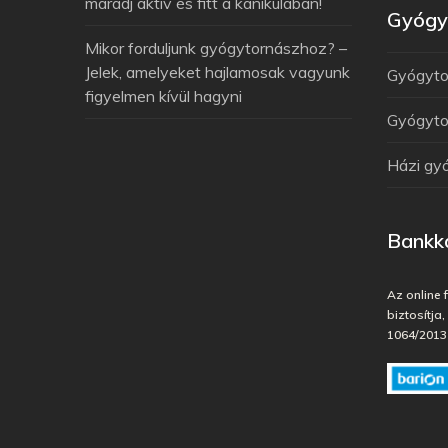
maradj aktív és fitt a kánikulában!
Gyógyt
Mikor forduljunk gyógytornászhoz? –
Jelek, amelyeket hajlamosak vagyunk
Gyógytor
figyelmen kívül hagyni
Gyógytor
Házi gy
Bankká
Az online 
biztosítja
1064/2013