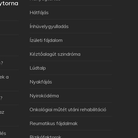
ytorna
Hátfájás
Ínhüvelygyulladás
Ízületi fájdalom
e
Kéztőalagút szindróma
e?
Lúdtalp
ek a
Nyakfájás
Nyiroködéma
v?
Onkológiai műtét utáni rehabilitáció
az
Reumatikus fájdalmak
lés
Rizikófaktorok