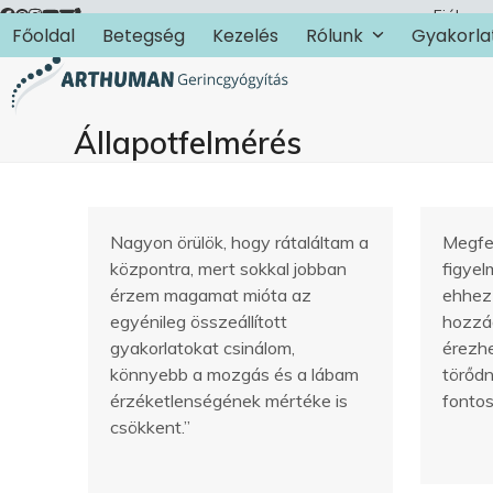
Skip
Fiókom
Főoldal
Betegség
Kezelés
Rólunk
Gyakorla
to
content
Állapotfelmérés
Nagyon örülök, hogy rátaláltam a
Megfe
központra, mert sokkal jobban
figyel
érzem magamat mióta az
ehhez 
egyénileg összeállított
hozzáá
gyakorlatokat csinálom,
érezhe
könnyebb a mozgás és a lábam
törődn
érzéketlenségének mértéke is
fontos
csökkent.”