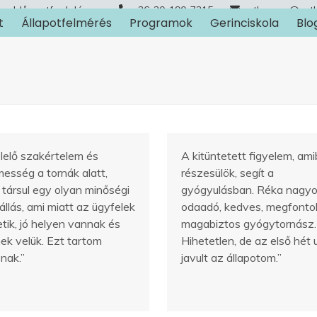
Időpontfoglalás
+36-30-190-7315
arthuman@art
t
Állapotfelmérés
Programok
Gerinciskola
Blo
lelő szakértelem és
A kitüntetett figyelem, am
messég a tornák alatt,
részesülök, segít a
társul egy olyan minőségi
gyógyulásban. Réka nagy
llás, ami miatt az ügyfelek
odaadó, kedves, megfontol
tik, jó helyen vannak és
magabiztos gyógytornász.
ek velük. Ezt tartom
Hihetetlen, de az első hét 
nak.”
javult az állapotom.”