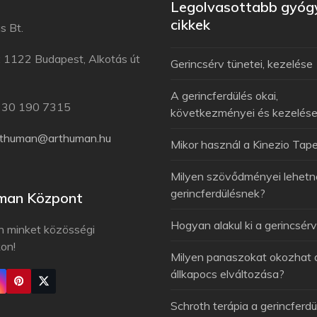
Legolvasottabb gyóg
cikkek
s Bt.
: 1122 Budapest, Alkotás út
Gerincsérv tünetei, kezelése
A gerincferdülés okai,
6 30 190 7315
következményei és kezelés
rthuman@arthuman.hu
Mikor használ a Kinezio Tap
Milyen szövődményei lehetn
gerincferdülésnek?
man Központ
Hogyan alakul ki a gerincsér
n minket közösségi
kon!
Milyen panaszokat okozhat 
állkapocs elváltozása?
Schroth terápia a gerincferdü