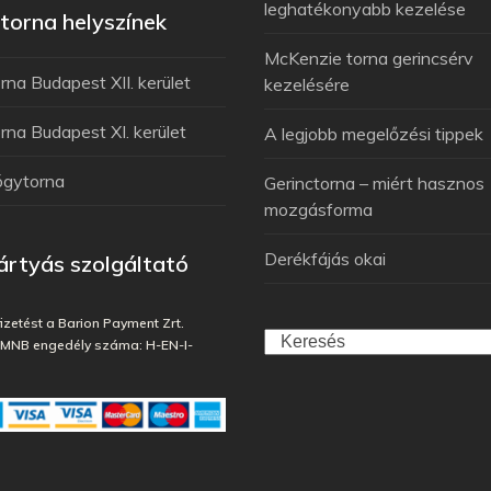
leghatékonyabb kezelése
orna helyszínek
McKenzie torna gerincsérv
na Budapest XII. kerület
kezelésére
na Budapest XI. kerület
A legjobb megelőzési tippek
ógytorna
Gerinctorna – miért hasznos
mozgásforma
Derékfájás okai
rtyás szolgáltató
fizetést a Barion Payment Zrt.
, MNB engedély száma: H-EN-I-