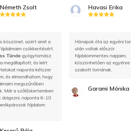
Németh Zsolt
Havasi Erika
s köszönet, azért amit a
Hónapok óta az egyéni to
fájdalmaim csökkentésért
után voltak először
iss Tünde
gyógytornász.
fájdalommentes napjaim,
a megállapított, és leírt
köszönhetően az egyénre
latokat naponta kétszer
szabott tornának.
m, és elmondhatom, hogy
dalmaim megszűnőben
Garami Mónika
k. Már a szőlőskertemben
ok dolgozni, naponta 6-10
kerékpározok fájdalom
Keserű Béla