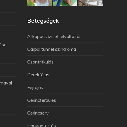
Betegségek
Állkapocs ízületi elváltozás
lése
Carpal tunnel szindróma
Csontritkulás
Derékfájás
rnával
Fejfájás
Gerincferdülés
Gerincsérv
Hanyagtartás