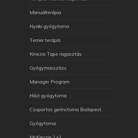
Manuálterápia
Nyaki gyógytorna
Terrier terápia
Kinezio Tape ragasztás
Gyógymasszázs
Manager Program
Házi gyógytorna
Arthuman Asszisztens
Csoportos gerinctorna Budapest
Általában azonnal válaszolok
Gyógytorna
McKenzie 1+1