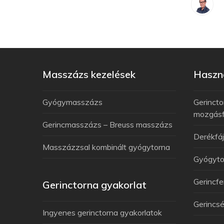
Masszázs kezelések
Haszno
Gyógymasszázs
Gerincto
mozgás
Gerincmasszázs – Breuss masszázs
Derékfá
Masszázzsal kombinált gyógytorna
Gyógyto
Gerincfe
Gerinctorna gyakorlat
Gerincsé
Ingyenes gerinctorna gyakorlatok