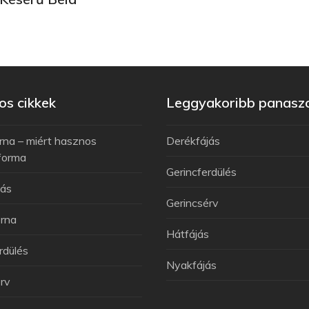
s cikkek
Leggyakoribb panasz
rna – miért hasznos
Derékfájás
forma
Gerincferdülés
jás
Gerincsérv
rna
Hátfájás
rdülés
Nyakfájás
rv