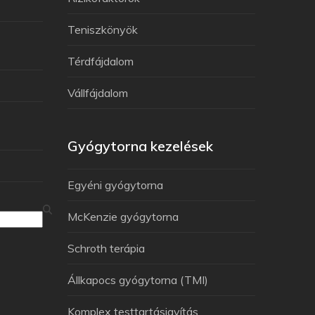
Teniszkönyök
Térdfájdalom
Vállfájdalom
Gyógytorna kezelések
Egyéni gyógytorna
McKenzie gyógytorna
Schroth terápia
Állkapocs gyógytorna (TMI)
Komplex testtartásjavítás