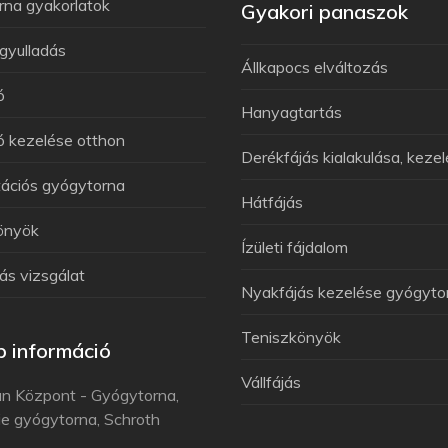
rna gyakorlatok
Gyakori panaszok
gyulladás
Állkapocs elváltozás
ó
Hanyagtartás
 kezelése otthon
Derékfájás kialakulása, keze
tációs gyógytorna
Hátfájás
önyök
Ízületi fájdalom
ás vizsgálat
Nyakfájás kezelése gyógyto
Teniszkönyök
 információ
Vállfájás
n Központ - Gyógytorna,
e gyógytorna, Schroth