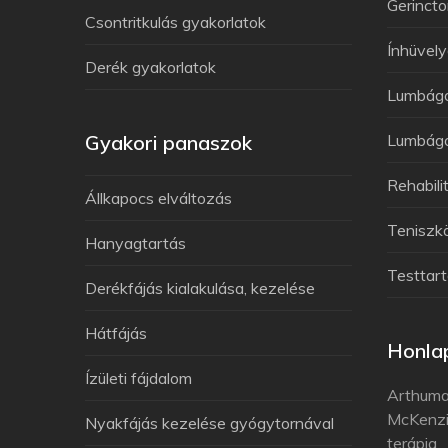
Gerincto
Csontritkulás gyakorlatok
Ínhüvely
Derék gyakorlatok
Lumbág
Gyakori panaszok
Lumbágó
Rehabili
Állkapocs elváltozás
Teniszk
Hanyagtartás
Testtart
Derékfájás kialakulása, kezelése
Hátfájás
Honlap
Ízületi fájdalom
Arthuma
McKenzi
Nyakfájás kezelése gyógytornával
terápia