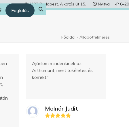
human.hu
1122 Budapest, Alkotás út 15.
Nyitva: H-P 8–20
g
Foglalás
Főoldal
»
Állapotfelmérés
iben
Ajánlom mindenkinek az
Arthumant, mert tökéletes és
on
korrekt.”
t,
után
Molnár Judit