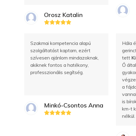
Orosz Katalin
Szakmai kompetencia alapú
Hála é
szolgáltatást kaptam, ezért
gerinc
szívesen ajánlom mindazoknak,
tett
K
akiknek fontos a hatékony,
Ő által
professzionális segítség.
gyakor
végze
a fáj
vanna
is bír
Minkó-Csontos Anna
km-t 
nélkül.