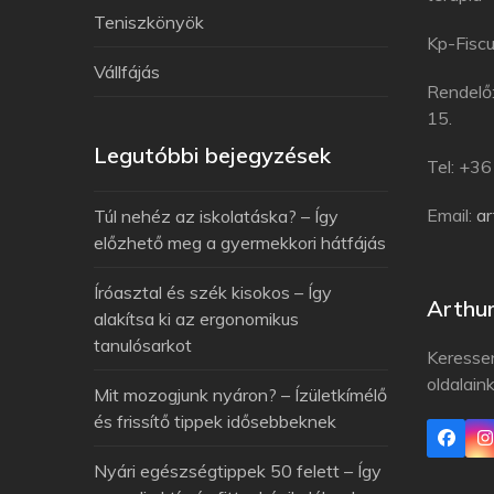
Teniszkönyök
Kp-Fiscu
Vállfájás
Rendelő
15.
Legutóbbi bejegyzések
Tel: +3
Email:
a
Túl nehéz az iskolatáska? – Így
előzhető meg a gyermekkori hátfájás
Íróasztal és szék kisokos – Így
Arthu
alakítsa ki az ergonomikus
tanulósarkot
Keresse
oldalain
Mit mozogjunk nyáron? – Ízületkímélő
és frissítő tippek idősebbeknek
Nyári egészségtippek 50 felett – Így