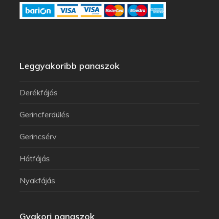
Leggyakoribb panaszok
Derékfájás
Gerincferdülés
Gerincsérv
Hátfájás
Nyakfájás
Gyakori panaszok