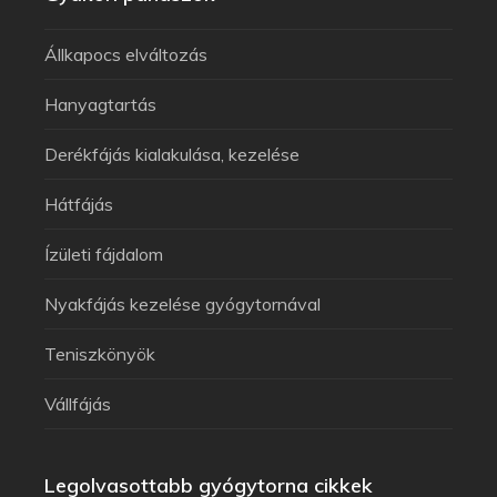
Állkapocs elváltozás
Hanyagtartás
Derékfájás kialakulása, kezelése
Hátfájás
Ízületi fájdalom
Nyakfájás kezelése gyógytornával
Teniszkönyök
Vállfájás
Legolvasottabb gyógytorna cikkek