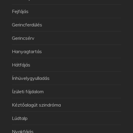
Fejfájás
Gerincferdülés
Gerincsérv
Hanyagtartás
Hátfájás
Ínhüvelygyulladás
Ízületi fájdalom
Kéztőalagút szindróma
Lúdtalp
Nyakfájás