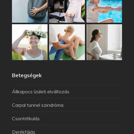
Betegségek
Állkapocs ízületi elváltozás
Carpal tunnel szindróma
Csontritkulás
Derékfájás