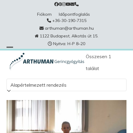
Skip
to
Fiókom
Időpontfoglalás
content
+36-30-190-7315
arthuman@arthuman.hu
1122 Budapest, Alkotás út 15.
Nyitva: H-P 8–20
Összesen 1
találat