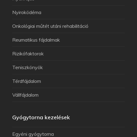
Nyiroködéma
Onkológiai műtét utáni rehabilitáció
Reumatikus fájdalmak
Rizikófaktorok
Teniszkönyök
Térdfájdalom
Vállfájdalom
Gyógytorna kezelések
Egyéni gyógytorna