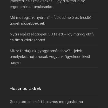
Íróasztal és szék kisokos – Így alakítsa ki az
ergonomikus tanulósarkot
Mit mozogjunk nyáron? – Ízületkímélő és frissítő
tippek idősebbeknek
Nyári egészségtippek 50 felett – Így maradj aktív
és fitt a kánikulában!
Mikor forduljunk gyógytornászhoz? – Jelek,
amelyeket hajlamosak vagyunk figyelmen kívül
hagyni
Hasznos cikkek
Gerinctorna – miért hasznos mozgásforma