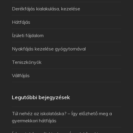
Derékfájás kialakulása, kezelése
Hátfájás
Ízületi fájdalom
Nyakfájás kezelése gyógytornával
Teniszkönyök
Vállfájás
Legutóbbi bejegyzések
Túl nehéz az iskolatáska? – Így előzhető meg a
gyermekkori hátfájás