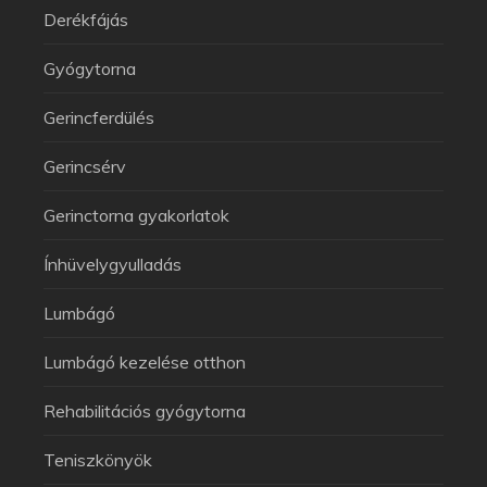
Derékfájás
Gyógytorna
Gerincferdülés
Gerincsérv
Gerinctorna gyakorlatok
Ínhüvelygyulladás
Lumbágó
Lumbágó kezelése otthon
Rehabilitációs gyógytorna
Teniszkönyök