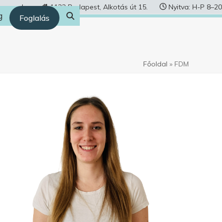
human.hu
1122 Budapest, Alkotás út 15.
Nyitva: H-P 8–20
g
Foglalás
Főoldal
»
FDM