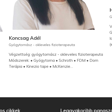
G
V
G
Koncsag Adél
I
(
Gyógytornász - okleveles fizioterapeuta
Végzettség: gyógytornász - okleveles fizioterapeuta
Módszerek: • Gyógytorna • Schroth • FDM • Dorn
Terápia • Kinezio tape • McKenzie…
s cikkek
Leggyakoribb panasz