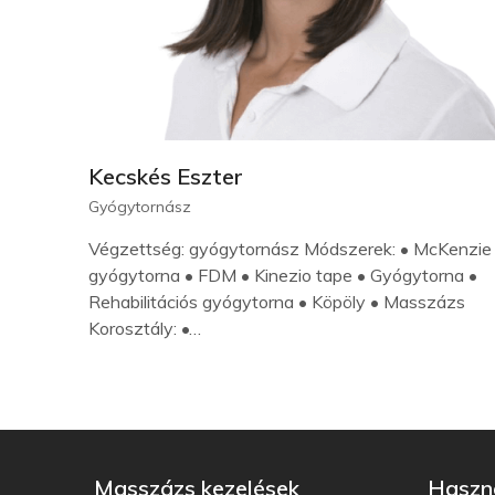
Kecskés Eszter
Gyógytornász
Végzettség: gyógytornász Módszerek: • McKenzie
gyógytorna • FDM • Kinezio tape • Gyógytorna •
Rehabilitációs gyógytorna • Köpöly • Masszázs
Korosztály: •…
Masszázs kezelések
Haszno