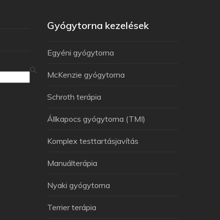
Gyógytorna kezelések
Egyéni gyógytorna
McKenzie gyógytorna
Schroth terápia
Állkapocs gyógytorna (TMI)
Komplex testtartásjavítás
Manuálterápia
Nyaki gyógytorna
Terrier terápia