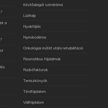
e
Kéztőalagút szindróma
e?
Lúdtalp
ek a
Nyakfájás
Nyiroködéma
v?
Onkológiai műtét utáni rehabilitáció
az
Reumatikus fájdalmak
lés
Rizikófaktorok
Teniszkönyök
Térdfájdalom
Vállfájdalom