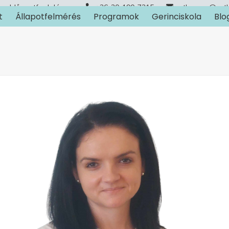
Időpontfoglalás
+36-30-190-7315
arthuman@art
t
Állapotfelmérés
Programok
Gerinciskola
Blo