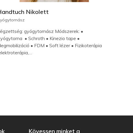
Handtuch Nikolett
yógytornász
égzettség: gyógytornász Módszerek: •
yógytorna • Schroth • Kinezio tape •
degmobilizáció • FDM • Soft lézer • Fizikoterápia
elektroterápia,…
ok
Kövessen minket a