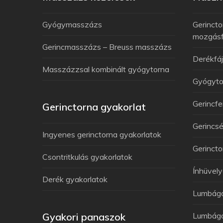
Gyógymasszázs
Gerincto
mozgás
Gerincmasszázs – Breuss masszázs
Derékfá
Masszázzsal kombinált gyógytorna
Gyógyto
Gerincfe
Gerinctorna gyakorlat
Gerincsé
Ingyenes gerinctorna gyakorlatok
Gerincto
Csontritkulás gyakorlatok
Ínhüvely
Derék gyakorlatok
Lumbág
Gyakori panaszok
Lumbágó