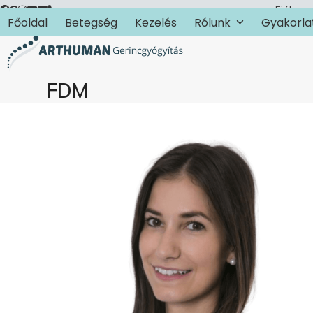
Skip
Fiókom
Főoldal
Betegség
Kezelés
Rólunk
Gyakorla
to
content
FDM