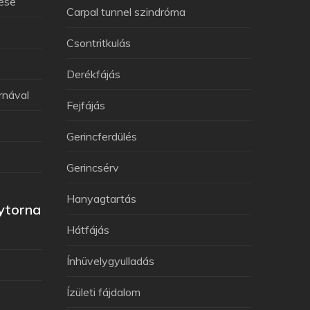
lése
Carpal tunnel szindróma
Csontritkulás
Derékfájás
rnával
Fejfájás
Gerincferdülés
Gerincsérv
Hanyagtartás
ytorna
Hátfájás
Ínhüvelygyulladás
Ízületi fájdalom