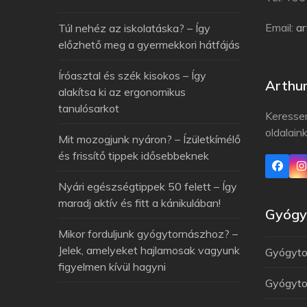
Email:
a
Túl nehéz az iskolatáska? – Így
előzhető meg a gyermekkori hátfájás
Íróasztal és szék kisokos – Így
Arthu
alakítsa ki az ergonomikus
tanulósarkot
Keresse
oldalain
Mit mozogjunk nyáron? – Ízületkímélő
és frissítő tippek idősebbeknek
Nyári egészségtippek 50 felett – Így
maradj aktív és fitt a kánikulában!
Gyógyt
Mikor forduljunk gyógytornászhoz? –
Jelek, amelyeket hajlamosak vagyunk
Gyógytor
figyelmen kívül hagyni
Gyógytor