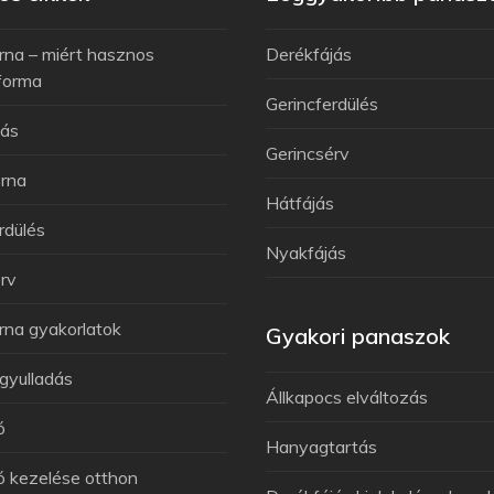
rna – miért hasznos
Derékfájás
forma
Gerincferdülés
jás
Gerincsérv
rna
Hátfájás
rdülés
Nyakfájás
rv
rna gyakorlatok
Gyakori panaszok
gyulladás
Állkapocs elváltozás
ó
Hanyagtartás
 kezelése otthon