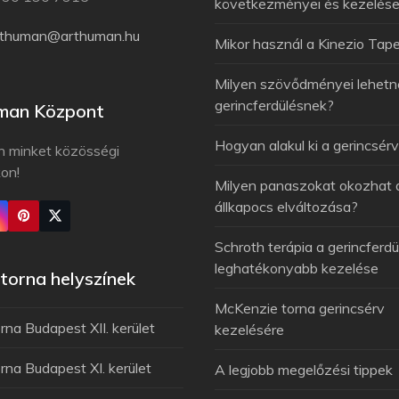
következményei és kezelés
rthuman@arthuman.hu
Mikor használ a Kinezio Tap
Milyen szövődményei lehetn
gerincferdülésnek?
man Központ
Hogyan alakul ki a gerincsér
n minket közösségi
kon!
Milyen panaszokat okozhat 
állkapocs elváltozása?
Schroth terápia a gerincferdü
leghatékonyabb kezelése
orna helyszínek
McKenzie torna gerincsérv
na Budapest XII. kerület
kezelésére
na Budapest XI. kerület
A legjobb megelőzési tippek