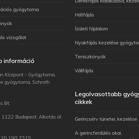
Derékfájás kialakulása, keze
tációs gyógytorna
Hátfájás
önyök
Ízületi fájdalom
ás vizsgálat
Nyakfájás kezelése gyógyto
Teniszkönyök
 információ
Vállfájás
n Központ - Gyógytorna,
e gyógytorna, Schroth
Legolvasottabb gyóg
cikkek
s Bt.
: 1122 Budapest, Alkotás út
Gerincsérv tünetei, kezelése
A gerincferdülés okai,
6 30 190 7315