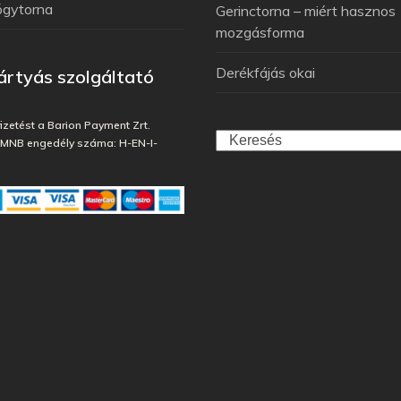
ógytorna
Gerinctorna – miért hasznos
mozgásforma
Derékfájás okai
rtyás szolgáltató
fizetést a Barion Payment Zrt.
, MNB engedély száma: H-EN-I-