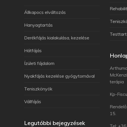
Rehabili
Állkapocs elváltozás
Teniszk
Hanyagtartás
Testtart
Derékfájás kialakulása, kezelése
Hátfájás
Honlap
Ízületi fájdalom
Arthuma
McKenzi
Nyakfájás kezelése gyógytornával
terápia
Teniszkönyök
Kp-Fiscu
Vállfájás
Rendelő
15.
Legutóbbi bejegyzések
Tel: +3