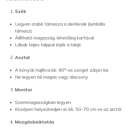
Szék
Legyen stabil, támasza a deréknak (lumbális
támasz)
Állítható magasság, lehetőleg karfával
Lábak teljes talppal érjék a talajt
Asztal
A könyök hajlítva kb. 90°-os szöget zárjon be
Ne legyen túl magas vagy alacsony
Monitor
Szemmagasságban legyen
Középen helyezkedjen el, kb. 50-70 cm-re az arctól
Mozgásbeiktatás