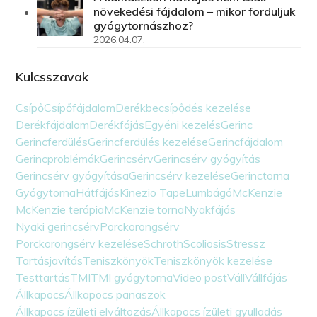
növekedési fájdalom – mikor forduljuk
gyógytornászhoz?
2026.04.07.
Kulcsszavak
Csípő
Csípőfájdalom
Derékbecsípődés kezelése
Derékfájdalom
Derékfájás
Egyéni kezelés
Gerinc
Gerincferdülés
Gerincferdülés kezelése
Gerincfájdalom
Gerincproblémák
Gerincsérv
Gerincsérv gyógyítás
Gerincsérv gyógyítása
Gerincsérv kezelése
Gerinctorna
Gyógytorna
Hátfájás
Kinezio Tape
Lumbágó
McKenzie
McKenzie terápia
McKenzie torna
Nyakfájás
Nyaki gerincsérv
Porckorongsérv
Porckorongsérv kezelése
Schroth
Scoliosis
Stressz
Tartásjavítás
Teniszkönyök
Teniszkönyök kezelése
Testtartás
TMI
TMI gyógytorna
Video post
Váll
Vállfájás
Állkapocs
Állkapocs panaszok
Állkapocs ízületi elváltozás
Állkapocs ízületi gyulladás