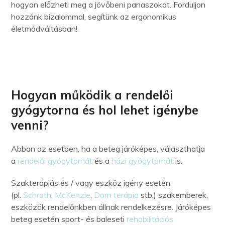
hogyan előzheti meg a jövőbeni panaszokat. Forduljon
hozzánk bizalommal, segítünk az ergonomikus
életmódváltásban!
Hogyan működik a rendelői
gyógytorna és hol lehet igénybe
venni?
Abban az esetben, ha a beteg járóképes, választhatja
a
rendelői gyógytornát
és a
házi gyógytornát
is.
Szakterápiás és / vagy eszköz igény esetén
(pl.
Schroth
,
McKenzie
,
Dorn terápia
stb.) szakemberek,
eszközök rendelőnkben állnak rendelkezésre. Járóképes
beteg esetén sport- és baleseti
rehabilitációs