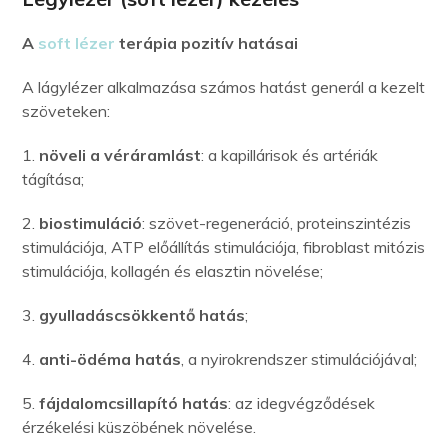
A
soft lézer
terápia pozitív hatásai
A lágylézer alkalmazása számos hatást generál a kezelt
szöveteken:
1.
növeli a véráramlást
: a kapillárisok és artériák
tágítása;
2.
biostimuláció
: szövet-regeneráció, proteinszintézis
stimulációja, ATP előállítás stimulációja, fibroblast mitózis
stimulációja, kollagén és elasztin növelése;
3.
gyulladáscsökkentő hatás
;
4.
anti-ödéma hatás
, a nyirokrendszer stimulációjával;
5.
fájdalomcsillapító hatás
: az idegvégződések
érzékelési küszöbének növelése.