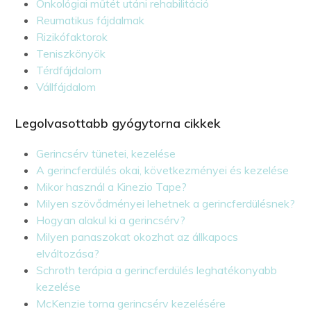
Onkológiai műtét utáni rehabilitáció
Reumatikus fájdalmak
Rizikófaktorok
Teniszkönyök
Térdfájdalom
Vállfájdalom
Legolvasottabb gyógytorna cikkek
Gerincsérv tünetei, kezelése
A gerincferdülés okai, következményei és kezelése
Mikor használ a Kinezio Tape?
Milyen szövődményei lehetnek a gerincferdülésnek?
Hogyan alakul ki a gerincsérv?
Milyen panaszokat okozhat az állkapocs
elváltozása?
Schroth terápia a gerincferdülés leghatékonyabb
kezelése
McKenzie torna gerincsérv kezelésére