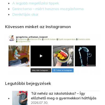
A legjobb megelőzési tippek
Gerinctorna – miért hasznos mozgásforma
Derékfájás okai
Kövessen minket az Instagramon
Legutóbbi bejegyzések
Túl nehéz az iskolatáska? – Így
előzhető meg a gyermekkori hátfájás
2026.07.30.