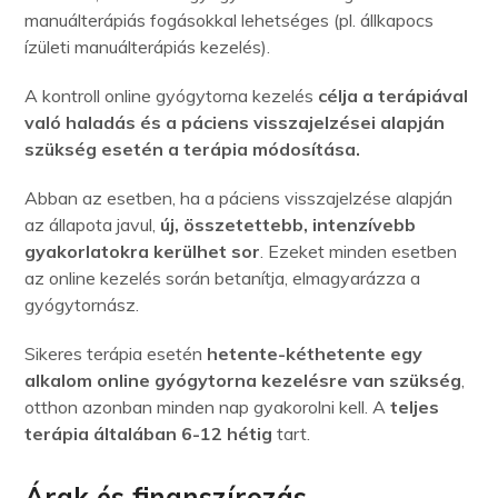
manuálterápiás fogásokkal lehetséges (pl. állkapocs
ízületi manuálterápiás kezelés).
A kontroll online gyógytorna kezelés
célja a terápiával
való haladás és a páciens visszajelzései alapján
szükség esetén a terápia módosítása.
Abban az esetben, ha a páciens visszajelzése alapján
az állapota javul,
új, összetettebb, intenzívebb
gyakorlatokra kerülhet sor
. Ezeket minden esetben
az online kezelés során betanítja, elmagyarázza a
gyógytornász.
Sikeres terápia esetén
hetente-kéthetente egy
alkalom online gyógytorna kezelésre van szükség
,
otthon azonban minden nap gyakorolni kell. A
teljes
terápia általában 6-12 hétig
tart.
Árak és finanszírozás