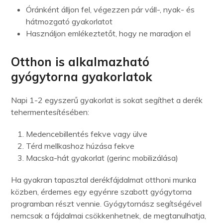
Óránként álljon fel, végezzen pár váll-, nyak- és
hátmozgató gyakorlatot
Használjon emlékeztetőt, hogy ne maradjon el
Otthon is alkalmazható
gyógytorna gyakorlatok
Napi 1-2 egyszerű gyakorlat is sokat segíthet a derék
tehermentesítésében:
Medencebillentés fekve vagy ülve
Térd mellkashoz húzása fekve
Macska-hát gyakorlat (gerinc mobilizálása)
Ha gyakran tapasztal derékfájdalmat otthoni munka
közben, érdemes egy egyénre szabott gyógytorna
programban részt vennie. Gyógytornász segítségével
nemcsak a fájdalmai csökkenhetnek, de megtanulhatja,