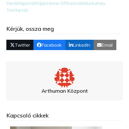
Derékfájás
Hátfájás
Home Office
Iroda
Munkahely
Testtartás
Kérjük, ossza meg
Twitter
Facebook
LinkedIn
Email
Arthuman Központ
Kapcsoló cikkek