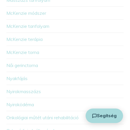
Masszázs tanfolyam
McKenzie módszer
McKenzie tanfolyam
McKenzie terápia
McKenzie torna
Arthuman Asszisztens
Általában azonnal válaszolok
Női gerinctorna
Nyakfájás
Nyirokmasszázs
Nyiroködéma
Segítség
Onkológiai műtét utáni rehabilitáció