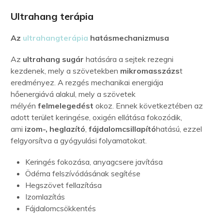
Ultrahang terápia
Az
ultrahangterápia
hatásmechanizmusa
Az
ultrahang sugár
hatására a sejtek rezegni
kezdenek, mely a szövetekben
mikromasszázs
t
eredményez. A rezgés mechanikai energiája
hőenergiává alakul, mely a szövetek
mélyén
felmelegedést
okoz. Ennek következtében az
adott terület keringése, oxigén ellátása fokozódik,
ami
izom-, heglazító
,
fájdalomcsillapító
hatású, ezzel
felgyorsítva a gyógyulási folyamatokat.
Keringés fokozása, anyagcsere javítása
Ödéma felszívódásának segítése
Hegszövet fellazítása
Izomlazítás
Fájdalomcsökkentés