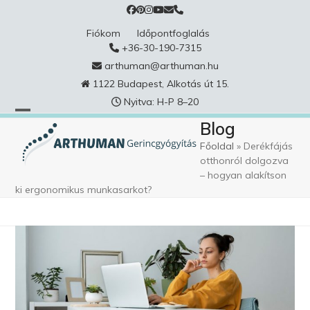
Skip
to
Fiókom
Időpontfoglalás
content
+36-30-190-7315
arthuman@arthuman.hu
1122 Budapest, Alkotás út 15.
Nyitva: H-P 8–20
Blog
Főoldal
»
Derékfájás
otthonról dolgozva
– hogyan alakítson
ki ergonomikus munkasarkot?