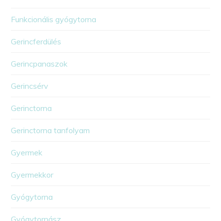
Funkcionális gyógytorna
Gerincferdülés
Gerincpanaszok
Gerincsérv
Gerinctorna
Gerinctorna tanfolyam
Gyermek
Gyermekkor
Gyógytorna
Gyógytornász