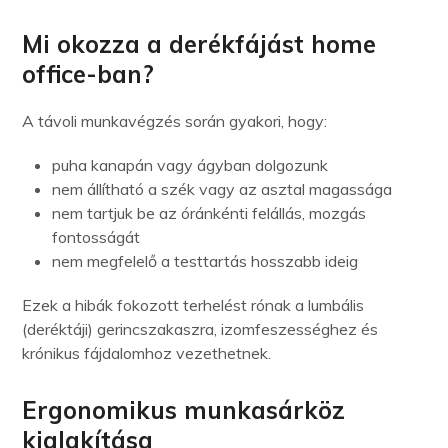
Mi okozza a derékfájást home
office-ban?
A távoli munkavégzés során gyakori, hogy:
puha kanapán vagy ágyban dolgozunk
nem állítható a szék vagy az asztal magassága
nem tartjuk be az óránkénti felállás, mozgás
fontosságát
nem megfelelő a testtartás hosszabb ideig
Ezek a hibák fokozott terhelést rónak a lumbális
(deréktáji) gerincszakaszra, izomfeszességhez és
krónikus fájdalomhoz vezethetnek.
Ergonomikus munkasárköz
kialakítása