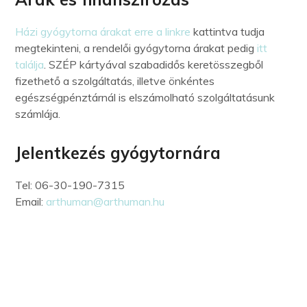
Házi gyógytorna árakat erre a linkre
kattintva tudja
megtekinteni, a rendelői gyógytorna árakat pedig
itt
találja
. SZÉP kártyával szabadidős keretösszegből
fizethető a szolgáltatás, illetve önkéntes
egészségpénztárnál is elszámolható szolgáltatásunk
számlája.
Jelentkezés gyógytornára
Tel: 06-30-190-7315
Email:
arthuman@arthuman.hu