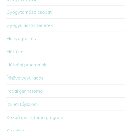
Gyógytornász csapat
Gyógyulás-történetek
Hanyagtartás
Hátfájás
Hétvégi programok
Ínhüvelygyulladás
Irodai gerinctorna
Ízületi fájdalom
Kezdő gerinctorna program
Kezelések