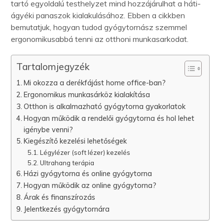
tartó egyoldalú testhelyzet mind hozzájárulhat a háti-
ágyéki panaszok kialakulásához. Ebben a cikkben
bemutatjuk, hogyan tudod gyógytornász szemmel
ergonomikusabbá tenni az otthoni munkasarkodat.
Tartalomjegyzék
Mi okozza a derékfájást home office-ban?
Ergonomikus munkasárköz kialakítása
Otthon is alkalmazható gyógytorna gyakorlatok
Hogyan működik a rendelői gyógytorna és hol lehet
igénybe venni?
Kiegészítő kezelési lehetőségek
Légylézer (soft lézer) kezelés
Ultrahang terápia
Házi gyógytorna és online gyógytorna
Hogyan működik az online gyógytorna?
Árak és finanszírozás
Jelentkezés gyógytornára