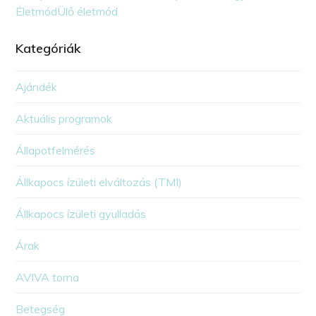
Életmód
Ülő életmód
Kategóriák
Ajándék
Aktuális programok
Állapotfelmérés
Állkapocs ízületi elváltozás (TMI)
Állkapocs ízületi gyulladás
Árak
AVIVA torna
Betegség