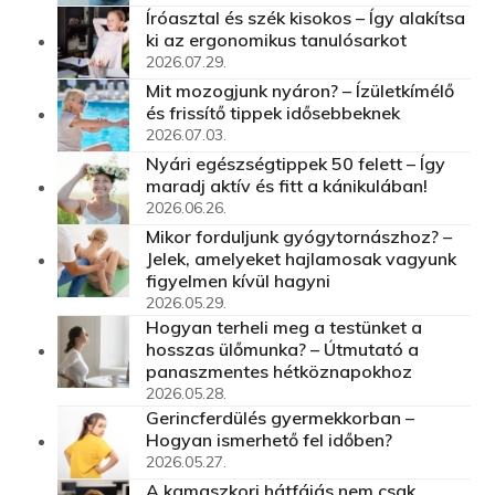
Íróasztal és szék kisokos – Így alakítsa
ki az ergonomikus tanulósarkot
2026.07.29.
Mit mozogjunk nyáron? – Ízületkímélő
és frissítő tippek idősebbeknek
2026.07.03.
Nyári egészségtippek 50 felett – Így
maradj aktív és fitt a kánikulában!
2026.06.26.
Mikor forduljunk gyógytornászhoz? –
Jelek, amelyeket hajlamosak vagyunk
figyelmen kívül hagyni
2026.05.29.
Hogyan terheli meg a testünket a
hosszas ülőmunka? – Útmutató a
panaszmentes hétköznapokhoz
2026.05.28.
Gerincferdülés gyermekkorban –
Hogyan ismerhető fel időben?
2026.05.27.
A kamaszkori hátfájás nem csak