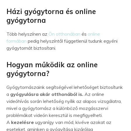
Házi gyógytorna és online
gyógytorna
Több helyszínen az
Ön otthonában
és
online
formában
pedig helyszíntől függetlenül tudunk egyéni
gyógytornát biztosítani.
Hogyan működik az online
gyógytorna?
Gyógytornászaink segítségével lehetőséget biztosítunk
a
gyógyulásra akár otthonából is.
Az online
videóhívás során lehetőség nyílik az alapos vizsgálatra,
mivel a gyógytornász a különböző mozgásszervi
problémákat videón keresztül is megfigyelheti.
A
kezelésre
ugyanígy van mód, kivéve azokat az
eseteket, aminken a gyógyítása kizárólag