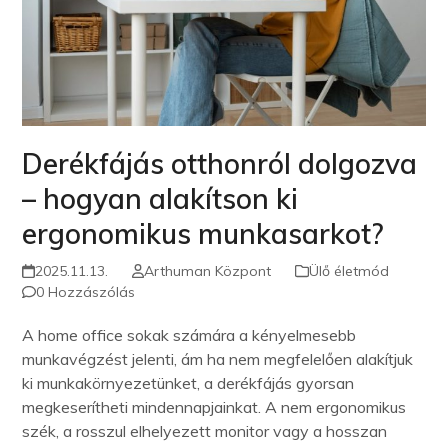
Derékfájás otthonról dolgozva
– hogyan alakítson ki
ergonomikus munkasarkot?
2025.11.13.
Arthuman Központ
Ülő életmód
0 Hozzászólás
A home office sokak számára a kényelmesebb
munkavégzést jelenti, ám ha nem megfelelően alakítjuk
ki munkakörnyezetünket, a derékfájás gyorsan
megkeserítheti mindennapjainkat. A nem ergonomikus
szék, a rosszul elhelyezett monitor vagy a hosszan