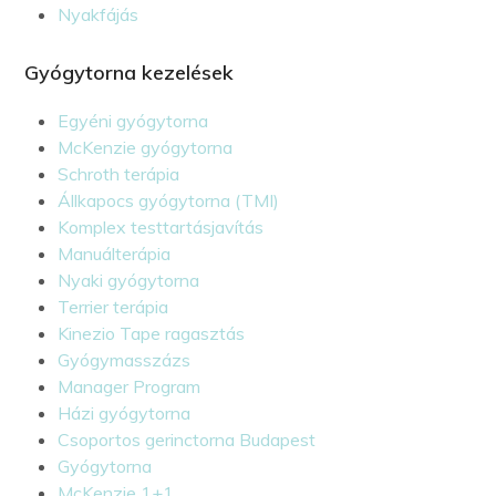
Nyakfájás
Gyógytorna kezelések
Egyéni gyógytorna
McKenzie gyógytorna
Schroth terápia
Állkapocs gyógytorna (TMI)
Komplex testtartásjavítás
Manuálterápia
Nyaki gyógytorna
Terrier terápia
Kinezio Tape ragasztás
Gyógymasszázs
Manager Program
Házi gyógytorna
Csoportos gerinctorna Budapest
Gyógytorna
McKenzie 1+1