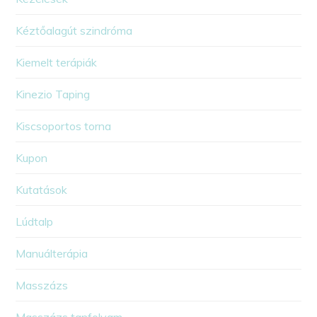
Kéztőalagút szindróma
Kiemelt terápiák
Kinezio Taping
Kiscsoportos torna
Kupon
Kutatások
Lúdtalp
Manuálterápia
Masszázs