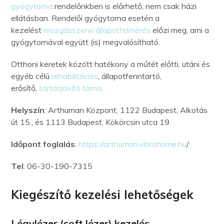
gyógytorna
rendelőnkben is előrhető, nem csak házi
ellátásban. Rendelői gyógytorna esetén a
kezelést
mozgásszervi állapotfelmérés
előzi meg, ami a
gyógytornával együtt (is) megvalósítható.
Otthoni keretek között hatékony a műtét előtti, utáni és
egyéb célú
rehabilitációs
, állapotfenntartó,
erősítő,
tartásjavító torna
.
Helyszín
: Arthuman Központ, 1122 Budapest, Alkotás
út 15., és 1113 Budapest, Kökörcsin utca 19.
Időpont foglalás
:
https://arthuman.vibrohome.hu
/
Tel
: 06-30-190-7315
Kiegészítő kezelési lehetőségek
Légylézer (soft lézer) kezelés