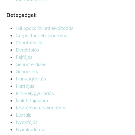
Betegségek
Állkapocs ízületi elváltozás
Carpal tunnel szindróma
Csontritkulás
Derékfájás
Fejfájás
Gerincferdülés
Gerincsérv
Hanyagtartás
Hátfájás
Ínhüvelygyulladás
Ízületi fájdalom
Kéztőalagút szindróma
Lúdtalp
Nyakfájás
Nyiroködéma