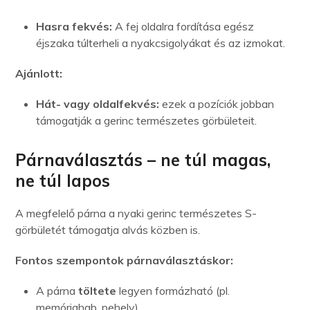
Hasra fekvés:
A fej oldalra fordítása egész
éjszaka túlterheli a nyakcsigolyákat és az izmokat.
Ajánlott:
Hát- vagy oldalfekvés:
ezek a pozíciók jobban
támogatják a gerinc természetes görbületeit.
Párnaválasztás – ne túl magas,
ne túl lapos
A megfelelő párna a nyaki gerinc természetes S-
görbületét támogatja alvás közben is.
Fontos szempontok párnaválasztáskor:
A párna
töltete
legyen formázható (pl.
memóriahab, pehely)