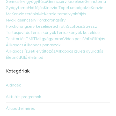
Gerincsérv gyógyítása
Gerincsérv kezelése
Gerinctorna
Gyógytorna
Hátfájás
Kinezio Tape
Lumbágó
McKenzie
McKenzie terápia
McKenzie torna
Nyakfájás
Nyaki gerincsérv
Porckorongsérv
Porckorongsérv kezelése
Schroth
Scoliosis
Stressz
Tartásjavítás
Teniszkönyök
Teniszkönyök kezelése
Testtartás
TMI
TMI gyógytorna
Video post
Váll
Vállfájás
Állkapocs
Állkapocs panaszok
Állkapocs ízületi elváltozás
Állkapocs ízületi gyulladás
Életmód
Ülő életmód
Kategóriák
Ajándék
Aktuális programok
Állapotfelmérés