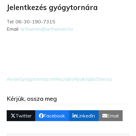
Jelentkezés gyógytornára
Tel: 06-30-190-7315
Email:
arthuman@arthuman.hu
Alvás
Gyógytorna
Izomfeszülés
Nyakfájás
Stressz
Kérjük, ossza meg
Twitter
Facebook
LinkedIn
Email