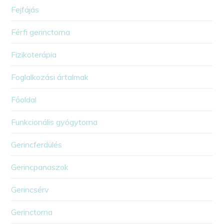
Fejfájás
Férfi gerinctorna
Fizikoterápia
Foglalkozási ártalmak
Főoldal
Funkcionális gyógytorna
Gerincferdülés
Gerincpanaszok
Gerincsérv
Gerinctorna