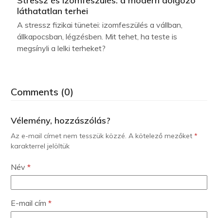
Stressz és izomfeszülés: a modern dolgozó
láthatatlan terhei
A stressz fizikai tünetei: izomfeszülés a vállban,
állkapocsban, légzésben. Mit tehet, ha teste is
megsínyli a lelki terheket?
Comments (0)
Vélemény, hozzászólás?
Az e-mail címet nem tesszük közzé.
A kötelező mezőket
*
karakterrel jelöltük
Név
*
E-mail cím
*