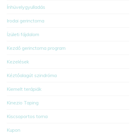
Ínhüvelygyulladás
Irodai gerinctorna
Ízületi fájdalom
Kezdő gerinctorna program
Kezelések
Kéztőalagút szindróma
Kiemelt terápiák
Kinezio Taping
Kiscsoportos torna
Kupon