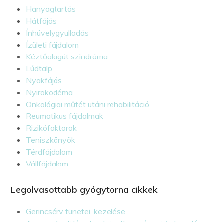
Hanyagtartás
Hátfájás
Ínhüvelygyulladás
Ízületi fájdalom
Kéztőalagút szindróma
Lúdtalp
Nyakfájás
Nyiroködéma
Onkológiai műtét utáni rehabilitáció
Reumatikus fájdalmak
Rizikófaktorok
Teniszkönyök
Térdfájdalom
Vállfájdalom
Legolvasottabb gyógytorna cikkek
Gerincsérv tünetei, kezelése