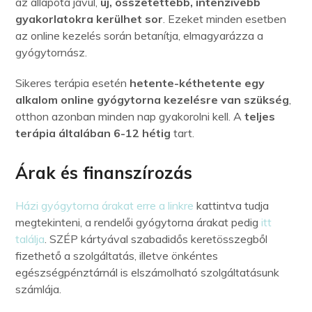
az állapota javul,
új, összetettebb, intenzívebb
gyakorlatokra kerülhet sor
. Ezeket minden esetben
az online kezelés során betanítja, elmagyarázza a
gyógytornász.
Sikeres terápia esetén
hetente-kéthetente egy
alkalom online gyógytorna kezelésre van szükség
,
otthon azonban minden nap gyakorolni kell. A
teljes
terápia általában 6-12 hétig
tart.
Árak és finanszírozás
Házi gyógytorna árakat erre a linkre
kattintva tudja
megtekinteni, a rendelői gyógytorna árakat pedig
itt
találja
. SZÉP kártyával szabadidős keretösszegből
fizethető a szolgáltatás, illetve önkéntes
egészségpénztárnál is elszámolható szolgáltatásunk
számlája.