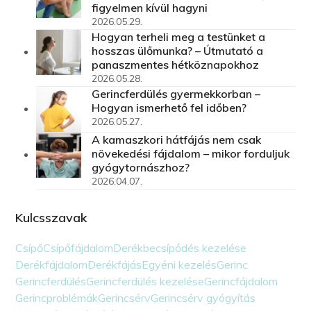
figyelmen kívül hagyni
2026.05.29.
Hogyan terheli meg a testünket a
hosszas ülőmunka? – Útmutató a
panaszmentes hétköznapokhoz
2026.05.28.
Gerincferdülés gyermekkorban –
Hogyan ismerhető fel időben?
2026.05.27.
A kamaszkori hátfájás nem csak
növekedési fájdalom – mikor forduljuk
gyógytornászhoz?
2026.04.07.
Kulcsszavak
Csípő
Csípőfájdalom
Derékbecsípődés kezelése
Derékfájdalom
Derékfájás
Egyéni kezelés
Gerinc
Gerincferdülés
Gerincferdülés kezelése
Gerincfájdalom
Gerincproblémák
Gerincsérv
Gerincsérv gyógyítás