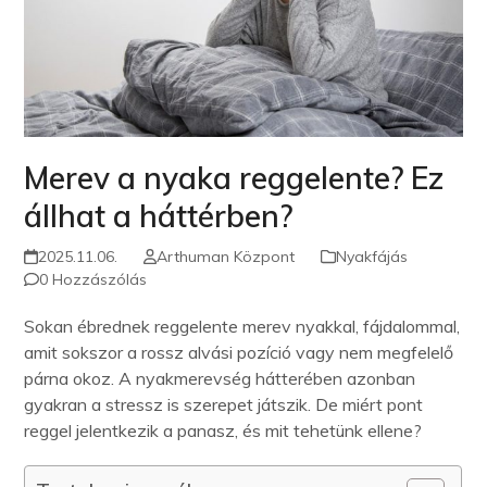
Merev a nyaka reggelente? Ez
állhat a háttérben?
2025.11.06.
Arthuman Központ
Nyakfájás
0 Hozzászólás
Sokan ébrednek reggelente merev nyakkal, fájdalommal,
amit sokszor a rossz alvási pozíció vagy nem megfelelő
párna okoz. A
nyakmerevség
hátterében azonban
gyakran a stressz is szerepet játszik. De miért pont
reggel jelentkezik a panasz, és mit tehetünk ellene?