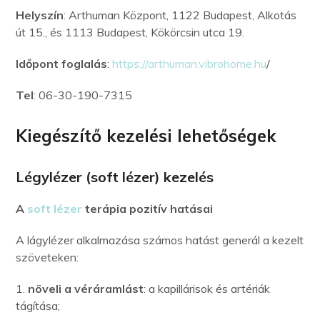
Helyszín
: Arthuman Központ, 1122 Budapest, Alkotás
út 15., és 1113 Budapest, Kökörcsin utca 19.
Időpont foglalás
:
https://arthuman.vibrohome.hu
/
Tel
: 06-30-190-7315
Kiegészítő kezelési lehetőségek
Légylézer (soft lézer) kezelés
A
soft lézer
terápia pozitív hatásai
A lágylézer alkalmazása számos hatást generál a kezelt
szöveteken:
1.
növeli a véráramlást
: a kapillárisok és artériák
tágítása;