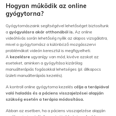
Hogyan működik az online
gyógytorna?
Gyógytornászaink segítségével lehetőséget biztosítunk
a
gyógyulásra akár otthonából is.
Az online
videóhívás során lehetőség nyílik az alapos vizsgálatra,
mivel a gyógytornász a különböző mozgásszervi
problémákat videón keresztül is megfigyelheti.
A
kezelésre
ugyanígy van mód, kivéve azokat az
eseteket, aminken a gyógyítása kizárólag
manuálterápiás fogásokkal lehetséges (pl. állkapocs
ízületi manuálterápiás kezelés).
A kontroll online gyógytorna kezelés
célja a terápiával
való haladás és a páciens visszajelzései alapján
szükség esetén a terápia módosítása.
Abban az esetben, ha a páciens visszajelzése alapján