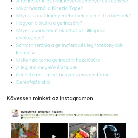
A gerincferdülés okai, következményei és kezelése
Mikor használ a Kinezio Tape?
Milyen szövődményei lehetnek a gerincferdülésnek?
Hogyan alakul ki a gerincsérv?
Milyen panaszokat okozhat az állkapocs
elváltozása?
Schroth terápia a gerincferdülés leghatékonyabb
kezelése
McKenzie torna gerincsérv kezelésére
A legjobb megelőzési tippek
Gerinctorna – miért hasznos mozgásforma
Derékfájás okai
Kövessen minket az Instagramon