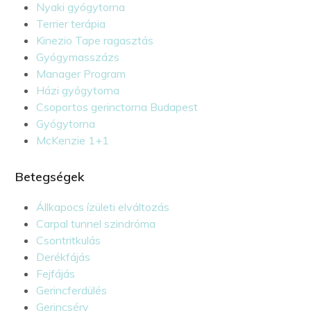
Nyaki gyógytorna
Terrier terápia
Kinezio Tape ragasztás
Gyógymasszázs
Manager Program
Házi gyógytorna
Csoportos gerinctorna Budapest
Gyógytorna
McKenzie 1+1
Betegségek
Állkapocs ízületi elváltozás
Carpal tunnel szindróma
Csontritkulás
Derékfájás
Fejfájás
Gerincferdülés
Gerincsérv