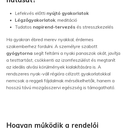
Lefekvés előtti
nyújtó gyakorlatok
Légzőgyakorlatok
, meditáció
Tudatos
napirend-tervezés
és stresszkezelés
Ha gyakran ébred merev nyakkal, érdemes
szakemberhez fordulni. A személyre szabott
gyógytorna
segít feltárni a nyaki panaszok okát, javítja
a testtartást, csökkenti az izomfeszülést és megtanít
az ideális alvási körülmények kialakítására is. A
rendszeres nyak-váll régióra célzott gyakorlatokkal
nemcsak a reggeli fájdalmak mérsékelhetők, hanem a
hosszú távú mozgásszervi egészség is támogatható
.
Hogyan működik a rendelői