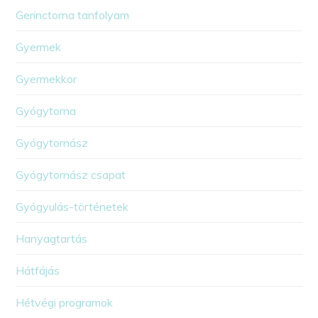
Gerinctorna tanfolyam
Gyermek
Gyermekkor
Gyógytorna
Gyógytornász
Gyógytornász csapat
Gyógyulás-történetek
Hanyagtartás
Hátfájás
Hétvégi programok