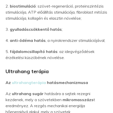
2.
biostimuláció
: szövet-regeneráció, proteinszintézis
stimulációja, ATP előállítás stimulációja, fibroblast mitózis
stimulációja, kollagén és elasztin növelése;
3.
gyulladáscsökkentő hatás
;
4.
anti-ödéma hatás
, a nyirokrendszer stimulációjával;
5.
fájdalomcsillapító hatás
: az idegvégződések
érzékelési küszöbének növelése.
Ultrahang terápia
Az
ultrahangterápia
hatásmechanizmusa
Az
ultrahang sugár
hatására a sejtek rezegni
kezdenek, mely a szövetekben
mikromasszázs
t
eredményez. A rezgés mechanikai energiája
hőenergiává alakul, mely a szövetek