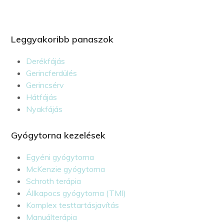
Leggyakoribb panaszok
Derékfájás
Gerincferdülés
Gerincsérv
Hátfájás
Nyakfájás
Gyógytorna kezelések
Egyéni gyógytorna
McKenzie gyógytorna
Schroth terápia
Állkapocs gyógytorna (TMI)
Komplex testtartásjavítás
Manuálterápia