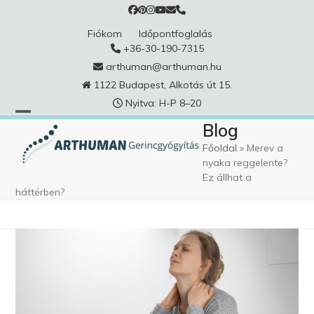
Skip
to
Fiókom
Időpontfoglalás
content
+36-30-190-7315
arthuman@arthuman.hu
1122 Budapest, Alkotás út 15.
Nyitva: H-P 8–20
Blog
Főoldal
»
Merev a
nyaka reggelente?
Ez állhat a
háttérben?