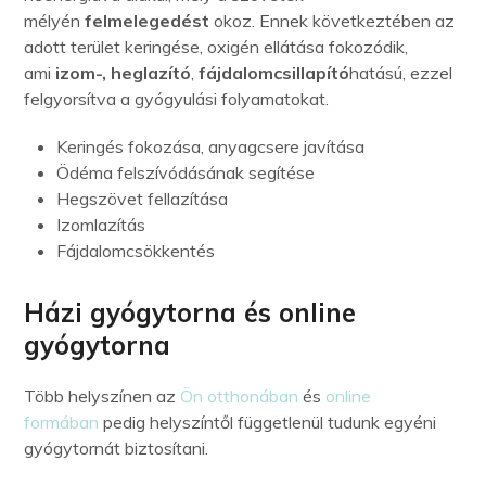
mélyén
felmelegedést
okoz. Ennek következtében az
adott terület keringése, oxigén ellátása fokozódik,
ami
izom-, heglazító
,
fájdalomcsillapító
hatású, ezzel
felgyorsítva a gyógyulási folyamatokat.
Keringés fokozása, anyagcsere javítása
Ödéma felszívódásának segítése
Hegszövet fellazítása
Izomlazítás
Fájdalomcsökkentés
Házi gyógytorna és online
gyógytorna
Több helyszínen az
Ön otthonában
és
online
formában
pedig helyszíntől függetlenül tudunk egyéni
gyógytornát biztosítani.