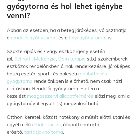
gyógytorna és hol lehet igénybe
venni?
Abban az esetben, ha a beteg járóképes, választhatja
a
rendelői gyógytornát
és a
házi gyógytornát
is.
Szakterápiás és / vagy eszköz igény esetén
(pl.
Schroth
,
McKenzie
,
Dorn terápia
stb.) szakemberek,
eszközök rendelőnkben állnak rendelkezésre. Járóképes
beteg esetén sport- és baleseti
rehabilitációs
gyógytorna
rendelőnkben is előrhető, nem csak házi
ellátásban. Rendelői gyógytorna esetén a
kezelést
mozgásszervi állapotfelmérés
előzi meg, ami a
gyógytornával együtt (is) megvalósítható.
Otthoni keretek között hatékony a műtét előtti, utáni és
egyéb célú
rehabilitációs
, állapotfenntartó,
erősítő,
tartásjavító torna
.