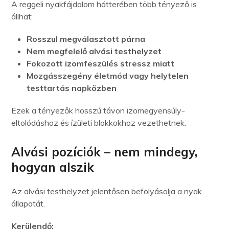
A reggeli nyakfájdalom hátterében több tényező is
állhat:
Rosszul megválasztott párna
Nem megfelelő alvási testhelyzet
Fokozott izomfeszülés stressz miatt
Mozgásszegény életmód vagy helytelen
testtartás napközben
Ezek a tényezők hosszú távon izomegyensúly-
eltolódáshoz és ízületi blokkokhoz vezethetnek.
Alvási pozíciók – nem mindegy,
hogyan alszik
Az alvási testhelyzet jelentősen befolyásolja a nyak
állapotát.
Kerülendő: