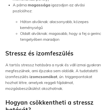
A párna
magassága
igazodjon az alvási
pozícióhoz:
Háton alvóknak: alacsonyabb, közepes
keménységű
Oldalt alvóknak: magasabb, hogy a fej a gerinc
tengelyében maradjon
Stressz és izomfeszülés
A tartós stressz hatására a nyak és váll izmai gyakran
megfeszülnek, ami éjszaka sem oldódik. A tudatalatti
izomfeszülés
izomcsomókat
, ún. triggerpontokat
hozhat létre, amelyek reggeli fájdalmat,
mozgásbeszűkülést okozhatnak.
Hogyan csökkentheti a stressz
hatását?