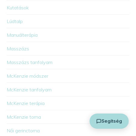
Kutatások
Lúdtalp
Manuálterápia
Masszázs
Arthuman Asszisztens
Masszázs tanfolyam
Általában azonnal válaszolok
McKenzie módszer
McKenzie tanfolyam
McKenzie terápia
McKenzie torna
Segítség
Női gerinctorna