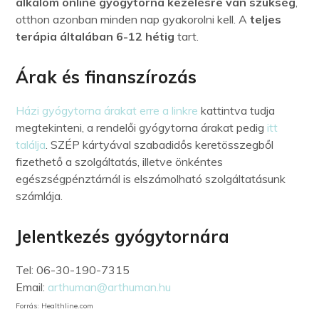
alkalom online gyógytorna kezelésre van szükség
,
otthon azonban minden nap gyakorolni kell. A
teljes
terápia általában 6-12 hétig
tart.
Árak és finanszírozás
Házi gyógytorna árakat erre a linkre
kattintva tudja
megtekinteni, a rendelői gyógytorna árakat pedig
itt
találja
. SZÉP kártyával szabadidős keretösszegből
fizethető a szolgáltatás, illetve önkéntes
egészségpénztárnál is elszámolható szolgáltatásunk
számlája.
Jelentkezés gyógytornára
Tel: 06-30-190-7315
Email:
arthuman@arthuman.hu
Forrás: Healthline.com