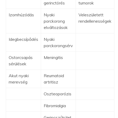
gerinctörés
tumorok
Izomhúzódás
Nyaki
Veleszületett
porckorong
rendellenességek
elváltozások
Idegbecsípődés
Nyaki
porckorongsérv
Ostorcsapás
Meningitis
sérülések
Akut nyaki
Reumatoid
merevség
artritisz
Oszteoporózis
Fibromialgia
Gerincszűkület