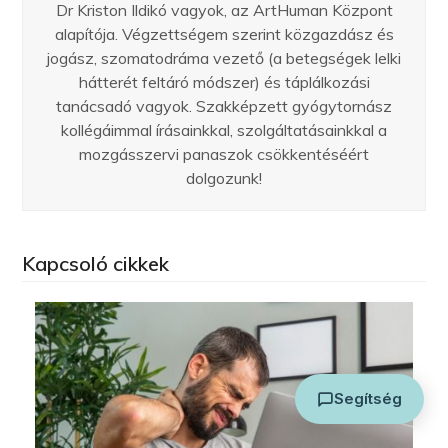
Dr Kriston Ildikó vagyok, az ArtHuman Központ
alapítója. Végzettségem szerint közgazdász és
jogász, szomatodráma vezető (a betegségek lelki
hátterét feltáró módszer) és táplálkozási
tanácsadó vagyok. Szakképzett gyógytornász
kollégáimmal írásainkkal, szolgáltatásainkkal a
mozgásszervi panaszok csökkentéséért
dolgozunk!
Arthuman Asszisztens
Általában azonnal válaszolok
Kapcsoló cikkek
Segítség