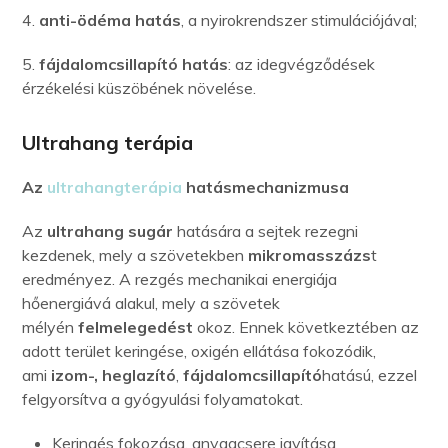
4.
anti-ödéma hatás
, a nyirokrendszer stimulációjával;
5.
fájdalomcsillapító hatás
: az idegvégződések
érzékelési küszöbének növelése.
Ultrahang terápia
Az
ultrahangterápia
hatásmechanizmusa
Az
ultrahang sugár
hatására a sejtek rezegni
kezdenek, mely a szövetekben
mikromasszázs
t
eredményez. A rezgés mechanikai energiája
hőenergiává alakul, mely a szövetek
mélyén
felmelegedést
okoz. Ennek következtében az
adott terület keringése, oxigén ellátása fokozódik,
ami
izom-, heglazító
,
fájdalomcsillapító
hatású, ezzel
felgyorsítva a gyógyulási folyamatokat.
Keringés fokozása, anyagcsere javítása