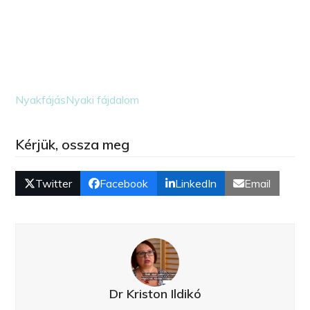
Nyakfájás
Nyaki fájdalom
Kérjük, ossza meg
Twitter
Facebook
LinkedIn
Email
Dr Kriston Ildikó