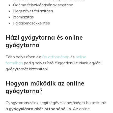
Ödéma felszívódásának segítése
Hegszövet fellazítása
Izomlazítás
Fájdalomcsökkentés
Házi gyógytorna és online
gyógytorna
Több helyszínen az
Ön otthonában
és
online
formában
pedig helyszíntől függetlenül tudunk egyéni
gyógytornát biztosítani.
Hogyan működik az online
gyógytorna?
Gyógytornászaink segítségével lehetőséget biztosítunk
a
gyógyulásra akár otthonából is.
Az online