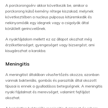
A porckorongsérv akkor következik be, amikor a
porckorong külső kemény rétege kiszakad, melynek
következtében a nucleus pulposus kitüremkedik és
nekinyomódik egy idegnek vagy a csigolyák által
körülölelt gerincvelőnek.
A nyakfájdalom mellett ez az állapot okozhat még
érzéketlenséget, gyengeséget vagy bizsergést, ami
kisugározhat a karokba.
Meningitis
A meningitist általában vírusfertőzés okozza, azonban
vannak bakteriális, gombás és paraziták által okozott
típusai is ennek a gyulladásos betegségnek. A meningitis
nyaki fájdalmat és merevséget, valamint fejfájást
okozhat.