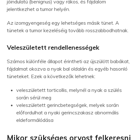
jóindulatú (benignus) vagy rákos, és fájdalom
jelentkezhet a tumor helyén.
Az izomgyengeség egy lehetséges másik tünet. A
tünetek a tumor kezeléséig tovább rosszabbodhatnak.
Veleszületett rendellenességek
Számos különféle állapot érintheti az újszülött babákat,
fájdalmat okozva a nyak bal oldalán és egyéb hasonló
tüneteket. Ezek a következők lehetnek:
veleszületett torticollis, melynél a nyak a szülés
során sérül meg
veleszületett gerincbetegségek, melyek során
előfordulhat a nyaki gerincszakasz abnormális
eldeformálódása
Mikor szükséges orvost felkeresni