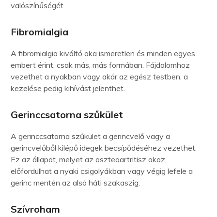
valószínűségét.
Fibromialgia
A fibromialgia kiváltó oka ismeretlen és minden egyes
embert érint, csak más, más formában. Fájdalomhoz
vezethet a nyakban vagy akár az egész testben, a
kezelése pedig kihívást jelenthet.
Gerinccsatorna szűkület
A gerinccsatorna szűkület a gerincvelő vagy a
gerincvelőből kilépő idegek becsípődéséhez vezethet.
Ez az állapot, melyet az oszteoartritisz okoz,
előfordulhat a nyaki csigolyákban vagy végig lefele a
gerinc mentén az alsó háti szakaszig.
Szívroham