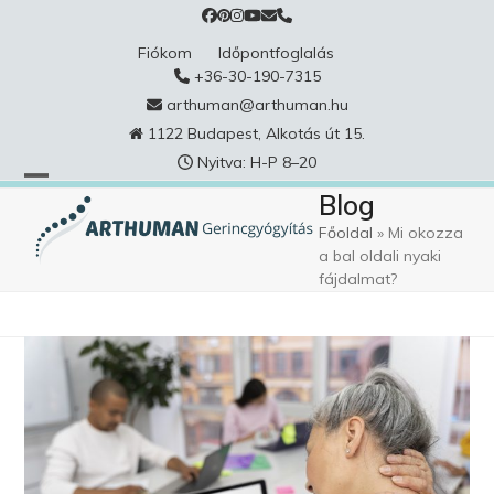
Skip
to
Fiókom
Időpontfoglalás
content
+36-30-190-7315
arthuman@arthuman.hu
1122 Budapest, Alkotás út 15.
Nyitva: H-P 8–20
Blog
Főoldal
»
Mi okozza
a bal oldali nyaki
fájdalmat?