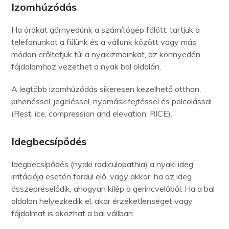
Izomhúzódás
Ha órákat görnyedünk a számítógép fölött, tartjuk a
telefonunkat a fülünk és a vállunk között vagy más
módon erőltetjük túl a nyakizmainkat, az könnyedén
fájdalomhoz vezethet a nyak bal oldalán.
A legtöbb izomhúzódás sikeresen kezelhető otthon,
pihenéssel, jegeléssel, nyomáskifejtéssel és polcolással
(Rest, ice, compression and elevation, RICE).
Idegbecsípődés
Idegbecsípődés (nyaki radiculopathia) a nyaki ideg
irritációja esetén fordul elő, vagy akkor, ha az ideg
összepréselődik, ahogyan kilép a gerincvelőből. Ha a bal
oldalon helyezkedik el, akár érzéketlenséget vagy
fájdalmat is okozhat a bal vállban.