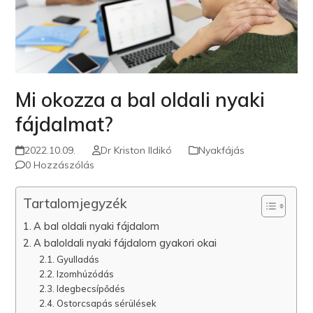
Mi okozza a bal oldali nyaki
fájdalmat?
2022.10.09.
Dr Kriston Ildikó
Nyakfájás
0 Hozzászólás
Tartalomjegyzék
A bal oldali nyaki fájdalom
A baloldali nyaki fájdalom gyakori okai
Gyulladás
Izomhúzódás
Idegbecsípődés
Ostorcsapás sérülések