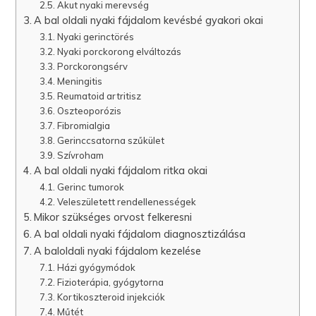
Akut nyaki merevség
A bal oldali nyaki fájdalom kevésbé gyakori okai
Nyaki gerinctörés
Nyaki porckorong elváltozás
Porckorongsérv
Meningitis
Reumatoid artritisz
Oszteoporózis
Fibromialgia
Gerinccsatorna szűkület
Szívroham
A bal oldali nyaki fájdalom ritka okai
Gerinc tumorok
Veleszületett rendellenességek
Mikor szükséges orvost felkeresni
A bal oldali nyaki fájdalom diagnosztizálása
A baloldali nyaki fájdalom kezelése
Házi gyógymódok
Fizioterápia, gyógytorna
Kortikoszteroid injekciók
Műtét