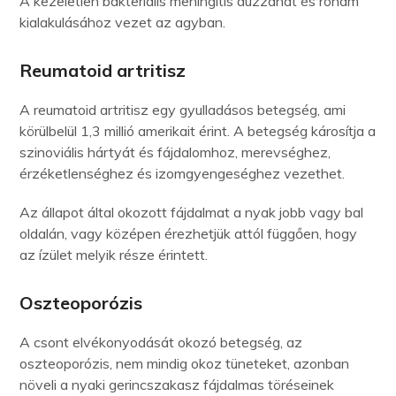
A kezeletlen bakteriális meningitis duzzanat és roham
kialakulásához vezet az agyban.
Reumatoid artritisz
A reumatoid artritisz egy gyulladásos betegség, ami
körülbelül 1,3 millió amerikait érint. A betegség károsítja a
szinoviális hártyát és fájdalomhoz, merevséghez,
érzéketlenséghez és izomgyengeséghez vezethet.
Az állapot által okozott fájdalmat a nyak jobb vagy bal
oldalán, vagy középen érezhetjük attól függően, hogy
az ízület melyik része érintett.
Oszteoporózis
A csont elvékonyodását okozó betegség, az
oszteoporózis, nem mindig okoz tüneteket, azonban
növeli a nyaki gerincszakasz fájdalmas töréseinek