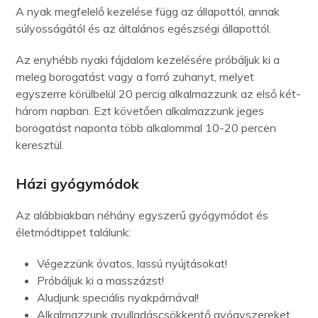
A nyak megfelelő kezelése függ az állapottól, annak
súlyosságától és az általános egészségi állapottól.
Az enyhébb nyaki fájdalom kezelésére próbáljuk ki a
meleg borogatást vagy a forró zuhanyt, melyet
egyszerre körülbelül 20 percig alkalmazzunk az első két-
három napban. Ezt követően alkalmazzunk jeges
borogatást naponta több alkalommal 10-20 percen
keresztül.
Házi gyógymódok
Az alábbiakban néhány egyszerű gyógymódot és
életmódtippet találunk:
Végezzünk óvatos, lassú nyújtásokat!
Próbáljuk ki a masszázst!
Aludjunk speciális nyakpárnával!
Alkalmazzunk gyulladáscsökkentő gyógyszereket,