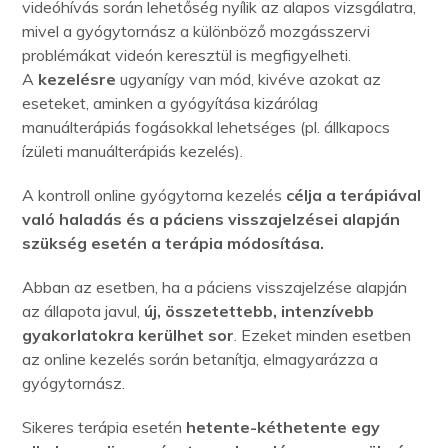
videóhívás során lehetőség nyílik az alapos vizsgálatra,
mivel a gyógytornász a különböző mozgásszervi
problémákat videón keresztül is megfigyelheti.
A
kezelésre
ugyanígy van mód, kivéve azokat az
eseteket, aminken a gyógyítása kizárólag
manuálterápiás fogásokkal lehetséges (pl. állkapocs
ízületi manuálterápiás kezelés).
A kontroll online gyógytorna kezelés
célja a terápiával
való haladás és a páciens visszajelzései alapján
szükség esetén a terápia módosítása.
Abban az esetben, ha a páciens visszajelzése alapján
az állapota javul,
új, összetettebb, intenzívebb
gyakorlatokra kerülhet sor
. Ezeket minden esetben
az online kezelés során betanítja, elmagyarázza a
gyógytornász.
Sikeres terápia esetén
hetente-kéthetente egy