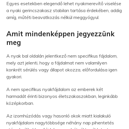
Egyes esetekben elegendő lehet nyakmerevítő viselése
a nyaki gerincszakasz stabilan tartása érdekében, addig
amíg, műtéti beavatkozás nélkül meggyógyul.
Amit mindenképpen jegyezzünk
meg
A nyak bal oldalán jelentkező nem specifikus fájdalom,
mely azt jelenti, hogy a fájdalmat nem valamilyen
konkrét sérülés vagy állapot okozza, előfordulása igen
gyakori.
A nem specifikus nyakfájdalom az emberek két
harmadát érinti bizonyos életszakaszokban, leginkább
középkorban.
Az izomhúzódás vagy hasonló okok miatt kialakuló
nyakfájdalom nagytöbbsége néhány nap pihentetés