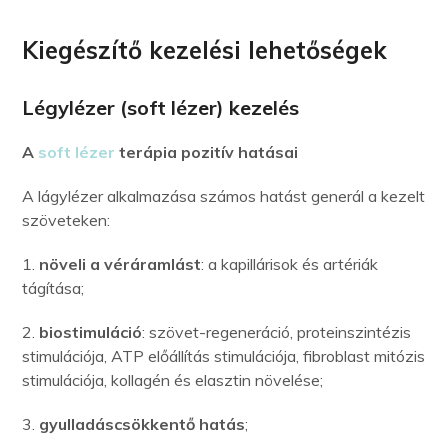
Kiegészítő kezelési lehetőségek
Légylézer (soft lézer) kezelés
A
soft lézer
terápia pozitív hatásai
A lágylézer alkalmazása számos hatást generál a kezelt
szöveteken:
1.
növeli a véráramlást
: a kapillárisok és artériák
tágítása;
2.
biostimuláció
: szövet-regeneráció, proteinszintézis
stimulációja, ATP előállítás stimulációja, fibroblast mitózis
stimulációja, kollagén és elasztin növelése;
3.
gyulladáscsökkentő hatás
;