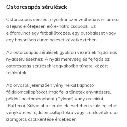
Ostorcsapás sérülések
Ostorcsapás sérülést olyankor szenvedhetünk el, amikor
a fejünk erőteljesen előre-hátra csapódik. Ez
előfordulhat egy futball ütközés, egy autóbaleset vagy
egy hasonlóan durva baleset következtében.
Az ostorcsapás sérülések gyakran vezetnek fájdalmas
nyaksérülésekhez. A nyaki merevség és fejfájás az
ostorcsapás sérülések leggyakoribb tünetei között
találhatók.
Az orvosok jellemzően vény nélkül kapható
fájdalomcsillapítókat írnak fel a tünetek enyhítésére,
például acetaminophent (Tylanol) vagy aszpirint
(Bufferin). Súlyosabb sérülések esetében szükség lehet
vényköteles fájdalomcsillapítókra vagy izomlazítókra az
izomgörcs csökkentése érdekében.