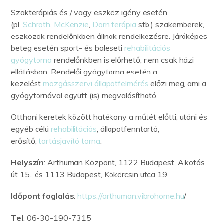
Szakterápiás és / vagy eszköz igény esetén
(pl.
Schroth
,
McKenzie
,
Dorn terápia
stb.) szakemberek,
eszközök rendelőnkben állnak rendelkezésre. Járóképes
beteg esetén sport- és baleseti
rehabilitációs
gyógytorna
rendelőnkben is előrhető, nem csak házi
ellátásban. Rendelői gyógytorna esetén a
kezelést
mozgásszervi állapotfelmérés
előzi meg, ami a
gyógytornával együtt (is) megvalósítható.
Otthoni keretek között hatékony a műtét előtti, utáni és
egyéb célú
rehabilitációs
, állapotfenntartó,
erősítő,
tartásjavító torna
.
Helyszín
: Arthuman Központ, 1122 Budapest, Alkotás
út 15., és 1113 Budapest, Kökörcsin utca 19.
Időpont foglalás
:
https://arthuman.vibrohome.hu
/
Tel
: 06-30-190-7315