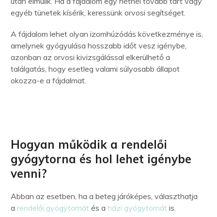
után elmúlik. Ha a fájdalom egy hétnél tovább tart vagy
egyéb tünetek kísérik, keressünk orvosi segítséget.
A fájdalom lehet olyan izomhúzódás következménye is,
amelynek gyógyulása hosszabb időt vesz igénybe,
azonban az orvosi kivizsgálással elkerülhető a
találgatás, hogy esetleg valami súlyosabb állapot
okozza-e a fájdalmat.
Hogyan működik a rendelői
gyógytorna és hol lehet igénybe
venni?
Abban az esetben, ha a beteg járóképes, választhatja
a
rendelői gyógytornát
és a
házi gyógytornát
is.