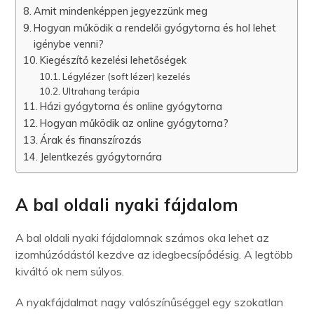
Amit mindenképpen jegyezzünk meg
Hogyan működik a rendelői gyógytorna és hol lehet
igénybe venni?
Kiegészítő kezelési lehetőségek
Légylézer (soft lézer) kezelés
Ultrahang terápia
Házi gyógytorna és online gyógytorna
Hogyan működik az online gyógytorna?
Árak és finanszírozás
Jelentkezés gyógytornára
A bal oldali nyaki fájdalom
A bal oldali nyaki fájdalomnak számos oka lehet az
izomhúzódástól kezdve az idegbecsípődésig. A legtöbb
kiváltó ok nem súlyos.
A nyakfájdalmat nagy valószínűséggel egy szokatlan