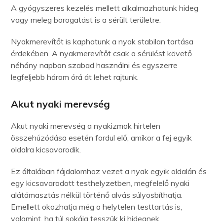
A gyógyszeres kezelés mellett alkalmazhatunk hideg
vagy meleg borogatást is a sérült területre.
Nyakmerevítőt is kaphatunk a nyak stabilan tartása
érdekében. A nyakmerevítőt csak a sérülést követő
néhány napban szabad használni és egyszerre
legfeljebb három órá át lehet rajtunk.
Akut nyaki merevség
Akut nyaki merevség a nyakizmok hirtelen
összehúzódása esetén fordul elő, amikor a fej egyik
oldalra kicsavarodik.
Ez általában fájdalomhoz vezet a nyak egyik oldalán és
egy kicsavarodott testhelyzetben, megfelelő nyaki
alátámasztás nélkül történő alvás súlyosbíthatja.
Emellett okozhatja még a helytelen testtartás is,
valamint, ha túl sokáig tesszük ki hidegnek.