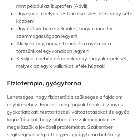
mint például az ibuprofen (Advil)!
Ügyeljünk a helyes testtartásra ülés, állás vagy séta
közben!
Úgy állítsuk be a székünket, hogy a monitor
szemmagasságban legyen!
Aludjunk úgy, hogy a fejünk és a nyakunk a
törzsünkkel egyvonalban legyen!
Kerüljük a nehéz bőröndök vagy tárgyak cipelését,
melyek az egyik vállunkat lefele húzzák!
Fizioterápia, gyógytorna
Lehetséges, hogy fizioterápia szükséges a fájdalom
enyhítéséhez. Emellett meg fogunk tanulni bizonyos
gyakorlatokat, testtartásbeli változtatásokat és egyéb
kiigazításokat, hogy jobban érezzük magunkat és
megelőzzük a jövőbeli problémákat. Szakember
segítségével végzett egyéni gyógytorna hatékony