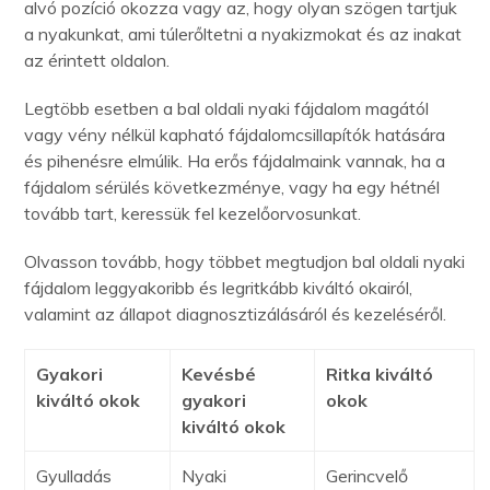
alvó pozíció okozza vagy az, hogy olyan szögen tartjuk
a nyakunkat, ami túlerőltetni a nyakizmokat és az inakat
az érintett oldalon.
Legtöbb esetben a bal oldali nyaki fájdalom magától
vagy vény nélkül kapható fájdalomcsillapítók hatására
és pihenésre elmúlik. Ha erős fájdalmaink vannak, ha a
fájdalom sérülés következménye, vagy ha egy hétnél
tovább tart, keressük fel kezelőorvosunkat.
Olvasson tovább, hogy többet megtudjon bal oldali nyaki
fájdalom leggyakoribb és legritkább kiváltó okairól,
valamint az állapot diagnosztizálásáról és kezeléséről.
Gyakori
Kevésbé
Ritka kiváltó
kiváltó okok
gyakori
okok
kiváltó okok
Gyulladás
Nyaki
Gerincvelő