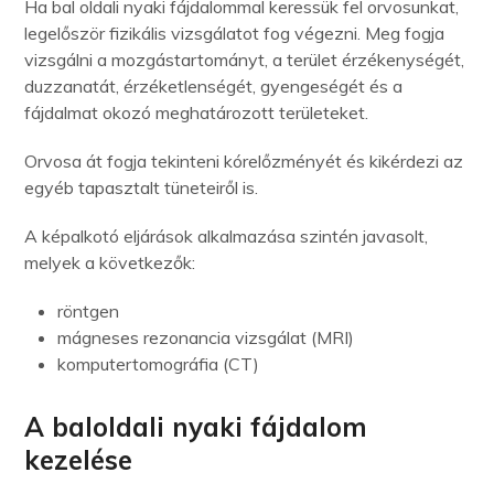
Ha bal oldali nyaki fájdalommal keressük fel orvosunkat,
legelőször fizikális vizsgálatot fog végezni. Meg fogja
vizsgálni a mozgástartományt, a terület érzékenységét,
duzzanatát, érzéketlenségét, gyengeségét és a
fájdalmat okozó meghatározott területeket.
Orvosa át fogja tekinteni kórelőzményét és kikérdezi az
egyéb tapasztalt tüneteiről is.
A képalkotó eljárások alkalmazása szintén javasolt,
melyek a következők:
röntgen
mágneses rezonancia vizsgálat (MRI)
komputertomográfia (CT)
A baloldali nyaki fájdalom
kezelése