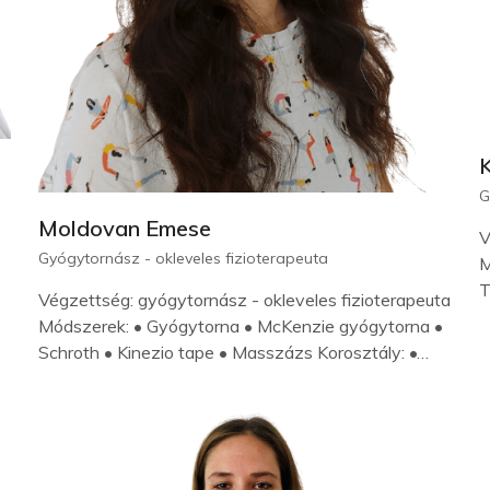
G
Moldovan Emese
V
Gyógytornász - okleveles fizioterapeuta
M
T
Végzettség: gyógytornász - okleveles fizioterapeuta
Módszerek: • Gyógytorna • McKenzie gyógytorna •
Schroth • Kinezio tape • Masszázs Korosztály: •…