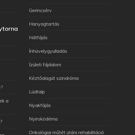
Gerincsérv
Hanyagtartás
ytorna
Hátfájás
Ínhüvelygyulladás
Ízületi fájdalom
e
Kéztőalagút szindróma
e?
Lúdtalp
ek a
Nyakfájás
Nyiroködéma
v?
Onkológiai műtét utáni rehabilitáció
az