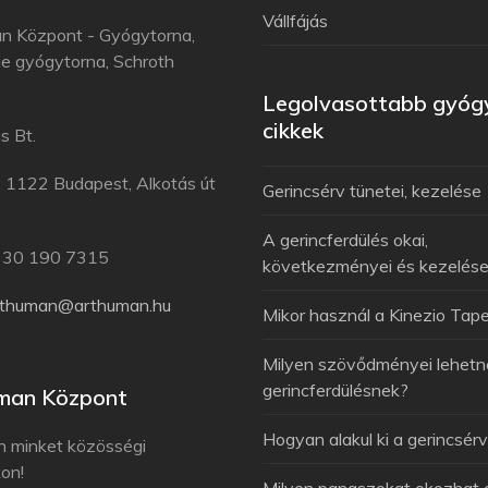
Vállfájás
n Központ - Gyógytorna,
e gyógytorna, Schroth
Legolvasottabb gyóg
cikkek
s Bt.
: 1122 Budapest, Alkotás út
Gerincsérv tünetei, kezelése
A gerincferdülés okai,
6 30 190 7315
következményei és kezelés
rthuman@arthuman.hu
Mikor használ a Kinezio Tap
Milyen szövődményei lehetn
gerincferdülésnek?
man Központ
Hogyan alakul ki a gerincsér
n minket közösségi
kon!
Milyen panaszokat okozhat 