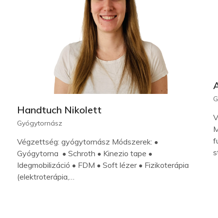
G
Handtuch Nikolett
V
Gyógytornász
M
f
Végzettség: gyógytornász Módszerek: •
s
Gyógytorna • Schroth • Kinezio tape •
Idegmobilizáció • FDM • Soft lézer • Fizikoterápia
(elektroterápia,…