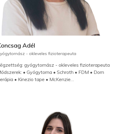
Koncsag Adél
yógytornász - okleveles fizioterapeuta
égzettség: gyógytornász - okleveles fizioterapeuta
ódszerek: • Gyógytorna • Schroth • FDM • Dorn
erápia • Kinezio tape • McKenzie…