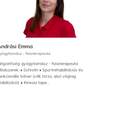
Andrási Emma
yógytornász - fizioterapeuta
égzettség: gyógytornász - fizioterapeuta
ódszerek: • Schroth • Sportrehabilitációs és
unkcionális tréner (váll, törzs, alsó végtag
tabilizáció) • Kinesio tape…