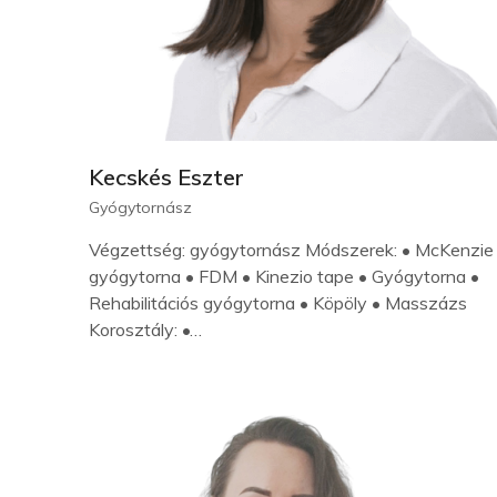
Kecskés Eszter
Gyógytornász
Végzettség: gyógytornász Módszerek: • McKenzie
gyógytorna • FDM • Kinezio tape • Gyógytorna •
Rehabilitációs gyógytorna • Köpöly • Masszázs
Korosztály: •…