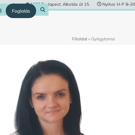
human.hu
1122 Budapest, Alkotás út 15.
Nyitva: H-P 8–20
g
Foglalás
Főoldal
»
Gyógytorna