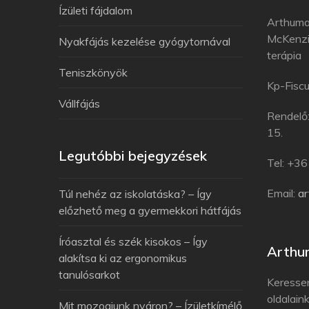
Ízületi fájdalom
Arthuma
McKenzi
Nyakfájás kezelése gyógytornával
terápia
Teniszkönyök
Kp-Fiscu
Vállfájás
Rendelő
15.
Legutóbbi bejegyzések
Tel: +3
Email:
a
Túl nehéz az iskolatáska? – Így
előzhető meg a gyermekkori hátfájás
Íróasztal és szék kisokos – Így
Arthu
alakítsa ki az ergonomikus
tanulósarkot
Keresse
oldalain
Mit mozogjunk nyáron? – Ízületkímélő