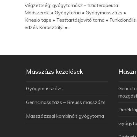
Végzettség: gyógytornász - fizioterapeuta
Módszerek: • Gyógytorna • Gyógymasszázs •
Kinesio tape • Testtartásjavító torna • Funkcionális
edzés Korosztály: •…
Masszázs kezelések
Haszno
Gyógymasszázs
Gerincto
mozgás
Gerincmasszázs – Breuss masszázs
Derékfá
Masszázzsal kombinált gyógytorna
Gyógyto
Gerincfe