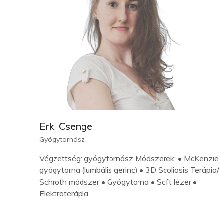
Erki Csenge
Gyógytornász
Végzettség: gyógytornász Módszerek: • McKenzie
gyógytorna (lumbális gerinc) • 3D Scoliosis Terápia/
Schroth módszer • Gyógytorna • Soft lézer •
Elektroterápia…