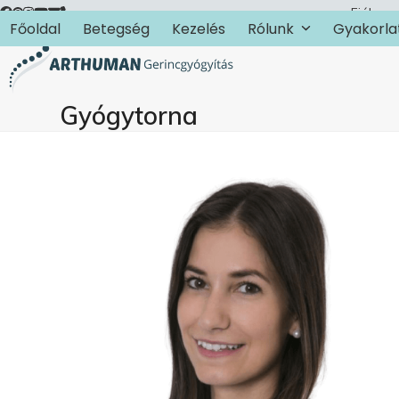
Skip
Fiókom
Főoldal
Betegség
Kezelés
Rólunk
Gyakorla
to
content
Gyógytorna