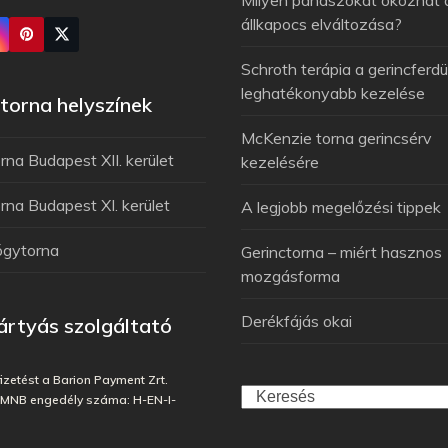
állkapocs elváltozása?
Schroth terápia a gerincferdü
leghatékonyabb kezelése
orna helyszínek
McKenzie torna gerincsérv
na Budapest XII. kerület
kezelésére
na Budapest XI. kerület
A legjobb megelőzési tippek
ógytorna
Gerinctorna – miért hasznos
mozgásforma
Derékfájás okai
rtyás szolgáltató
fizetést a Barion Payment Zrt.
, MNB engedély száma: H-EN-I-