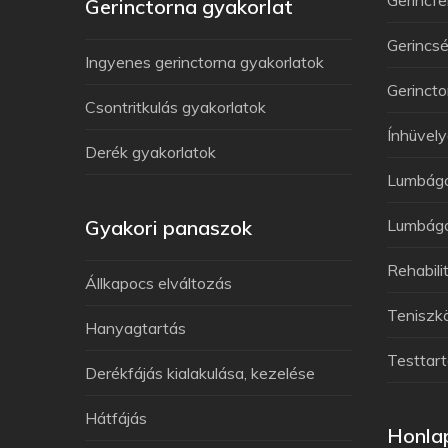
Gerinctorna gyakorlat
Gerincsé
Ingyenes gerinctorna gyakorlatok
Gerincto
Csontritkulás gyakorlatok
Ínhüvely
Derék gyakorlatok
Lumbág
Gyakori panaszok
Lumbágó
Rehabili
Állkapocs elváltozás
Teniszk
Hanyagtartás
Testtart
Derékfájás kialakulása, kezelése
Hátfájás
Honlap