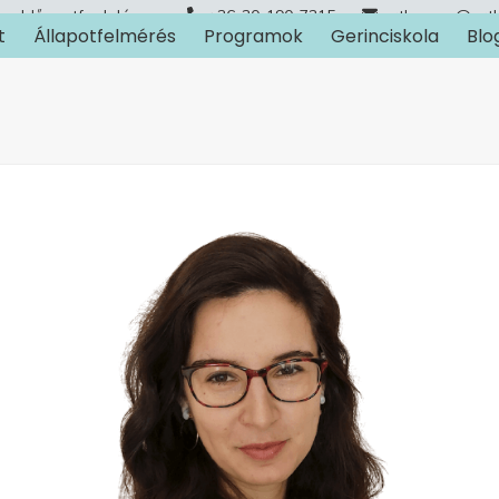
Időpontfoglalás
+36-30-190-7315
arthuman@art
t
Állapotfelmérés
Programok
Gerinciskola
Blo