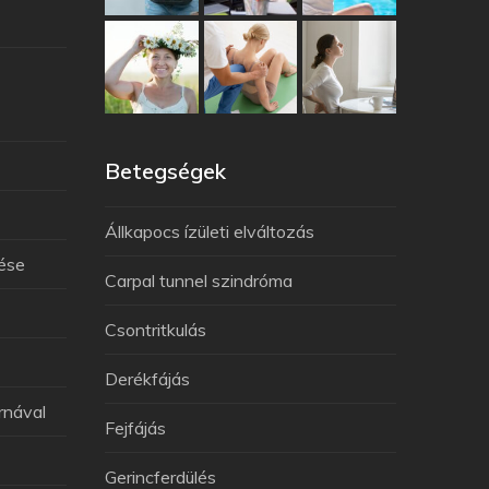
Betegségek
Állkapocs ízületi elváltozás
lése
Carpal tunnel szindróma
Csontritkulás
Derékfájás
rnával
Fejfájás
Gerincferdülés