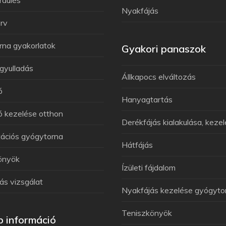
Nyakfájás
rv
rna gyakorlatok
Gyakori panaszok
gyulladás
Állkapocs elváltozás
ó
Hanyagtartás
 kezelése otthon
Derékfájás kialakulása, keze
tációs gyógytorna
Hátfájás
önyök
Ízületi fájdalom
ás vizsgálat
Nyakfájás kezelése gyógyto
Teniszkönyök
 információ