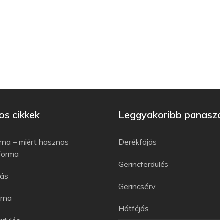
s cikkek
Leggyakoribb panasz
rna – miért hasznos
Derékfájás
forma
Gerincferdülés
jás
Gerincsérv
rna
Hátfájás
rdülés