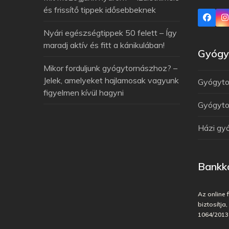
és frissítő tippek idősebbeknek
Nyári egészségtippek 50 felett – Így
maradj aktív és fitt a kánikulában!
Gyógyt
Mikor forduljunk gyógytornászhoz? –
Jelek, amelyeket hajlamosak vagyunk
Gyógytor
figyelmen kívül hagyni
Gyógytor
Házi gy
Bankká
Az online 
biztosítja
1064/2013