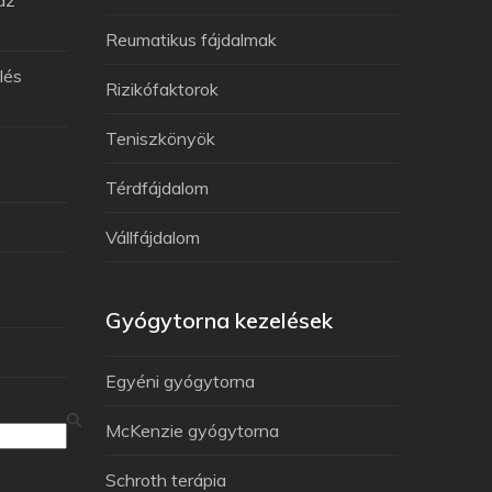
Reumatikus fájdalmak
lés
Rizikófaktorok
Teniszkönyök
Térdfájdalom
Vállfájdalom
Gyógytorna kezelések
Egyéni gyógytorna
McKenzie gyógytorna
Schroth terápia