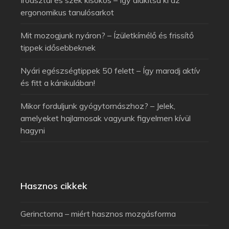
Íróasztal és szék kisokos – Így alakítsa ki az
ergonomikus tanulósarkot
Mit mozogjunk nyáron? – Ízületkímélő és frissítő
tippek idősebbeknek
Nyári egészségtippek 50 felett – Így maradj aktív
és fitt a kánikulában!
Mikor forduljunk gyógytornászhoz? – Jelek,
amelyeket hajlamosak vagyunk figyelmen kívül
hagyni
Hasznos cikkek
Gerinctorna – miért hasznos mozgásforma