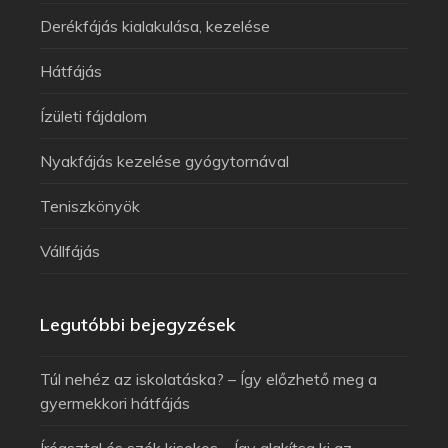
Derékfájás kialakulása, kezelése
Hátfájás
Ízületi fájdalom
Nyakfájás kezelése gyógytornával
Teniszkönyök
Vállfájás
Legutóbbi bejegyzések
Túl nehéz az iskolatáska? – Így előzhető meg a
gyermekkori hátfájás