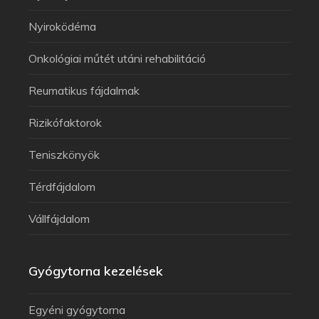
Nyiroködéma
Onkológiai műtét utáni rehabilitáció
Reumatikus fájdalmak
Rizikófaktorok
Teniszkönyök
Térdfájdalom
Vállfájdalom
Gyógytorna kezelések
Egyéni gyógytorna