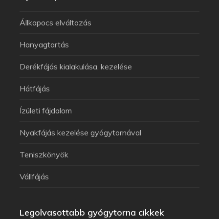
Állkapocs elváltozás
Hanyagtartás
Derékfájás kialakulása, kezelése
Hátfájás
Ízületi fájdalom
Nyakfájás kezelése gyógytornával
Teniszkönyök
Vállfájás
Legolvasottabb gyógytorna cikkek