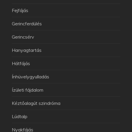
Fejfájás
Gerincferdülés
Gerincsérv
Hanyagtartás
Hátfájás
Ínhüvelygyulladás
Ízületi fájdalom
Kéztőalagút szindróma
Lúdtalp
Nyakfájás