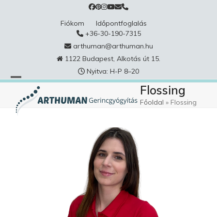
Skip
to
Fiókom
Időpontfoglalás
content
+36-30-190-7315
arthuman@arthuman.hu
1122 Budapest, Alkotás út 15.
Nyitva: H-P 8–20
Flossing
Főoldal
»
Flossing