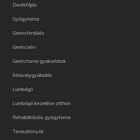
Derékfájás
Gyógytorna
Gerincferdülés
Gerincsérv
Gerinctorna gyakorlatok
Ínhüvelygyulladás
Lumbágó
Lumbágó kezelése otthon
Rehabilitációs gyógytorna
Teniszkönyök