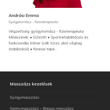
Andrási Emma
Gyógytornász - fizioterapeuta
Végzettség: gyógytornász - fizioterapeuta
Módszerek: • Schroth • Sportrehabilitációs és
funkcionális tréner (váll, törzs, alsó végtag
stabilizáció) • Kinesio tape…
Masszázs kezelések
Gyógymasszázs
Gerincmasszázs – Breuss masszázs