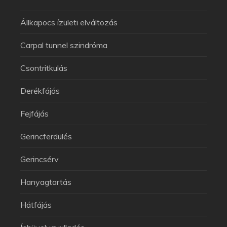
Állkapocs ízületi elváltozás
Carpal tunnel szindróma
Csontritkulás
Derékfájás
Fejfájás
Gerincferdülés
Gerincsérv
Hanyagtartás
Hátfájás