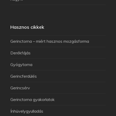
Hasznos cikkek
Gerinctorna – miért hasznos mozgásforma
Derékfájás
Gyógytorna
Gerincferdülés
Gerincsérv
Gerinctorna gyakorlatok
Ínhüvelygyulladás