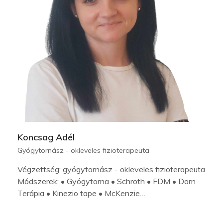
Koncsag Adél
Gyógytornász - okleveles fizioterapeuta
Végzettség: gyógytornász - okleveles fizioterapeuta
Módszerek: • Gyógytorna • Schroth • FDM • Dorn
Terápia • Kinezio tape • McKenzie…