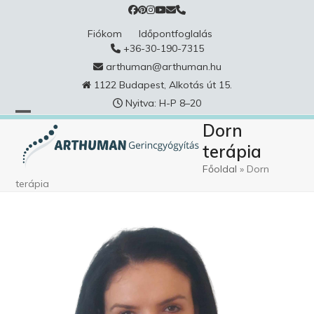
Skip
to
Fiókom
Időpontfoglalás
content
+36-30-190-7315
arthuman@arthuman.hu
1122 Budapest, Alkotás út 15.
Nyitva: H-P 8–20
Dorn
terápia
Főoldal
»
Dorn
terápia