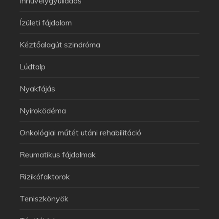
Ínhüvelygyulladás
Ízületi fájdalom
Kéztőalagút szindróma
Lúdtalp
Nyakfájás
Nyiroködéma
Onkológiai műtét utáni rehabilitáció
Reumatikus fájdalmak
Rizikófaktorok
Teniszkönyök