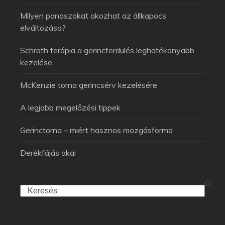
Milyen panaszokat okozhat az állkapocs
elváltozása?
Schroth terápia a gerincferdülés leghatékonyabb
kezelése
McKenzie torna gerincsérv kezelésére
A legjobb megelőzési tippek
Gerinctorna – miért hasznos mozgásforma
Derékfájás okai