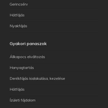
Gerincsérv
Hátfájás
Nyakfájás
Gyakori panaszok
Állkapocs elváltozás
Hanyagtartás
Derékfájás kialakulása, kezelése
Hátfájás
Ízületi fájdalom