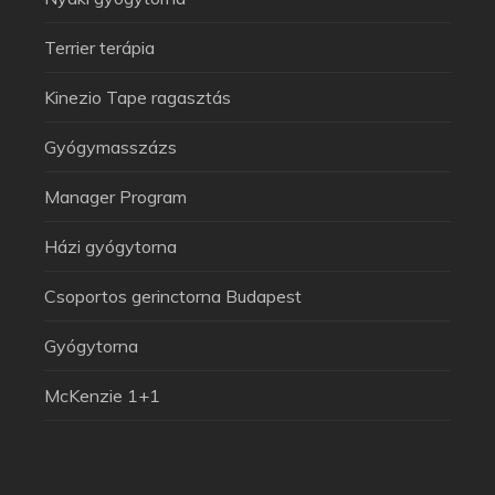
Terrier terápia
Kinezio Tape ragasztás
Gyógymasszázs
Manager Program
Házi gyógytorna
Csoportos gerinctorna Budapest
Arthuman Asszisztens
Általában azonnal válaszolok
Gyógytorna
McKenzie 1+1