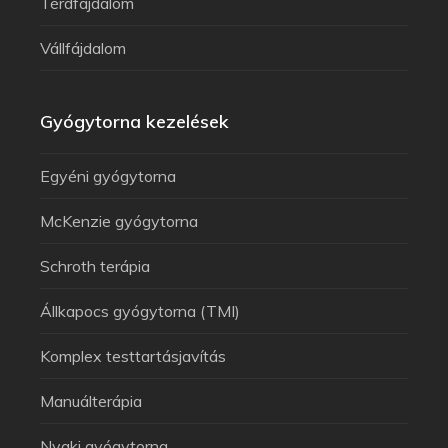
Térdfájdalom
Vállfájdalom
Gyógytorna kezelések
Egyéni gyógytorna
McKenzie gyógytorna
Schroth terápia
Állkapocs gyógytorna (TMI)
Komplex testtartásjavítás
Manuálterápia
Nyaki gyógytorna