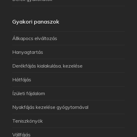
Gyakori panaszok
Állkapocs elváltozás
Hanyagtartás
Derékfájás kialakulása, kezelése
Hátfájás
Ízületi fájdalom
Nyakfájás kezelése gyógytornával
Teniszkönyök
Vállfájás