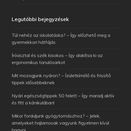
Legutóbbi bejegyzések
Túl nehéz az iskolatáska? – Így előzhető meg a
gyermekkori hátfájás
Íróasztal és szék kisokos – Így alakítsa ki az
ergonomikus tanulósarkot
Mit mozogjunk nyáron? – Ízületkímélő és frissítő
tippek idősebbeknek
Nyári egészségtippek 50 felett – Így maradj aktív
és fitt a kánikulában!
Mikor forduljunk gyógytornászhoz? – Jelek,
amelyeket hajlamosak vagyunk figyelmen kívül
hagyni