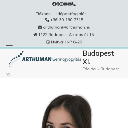
Skip
to
Fiókom
Időpontfoglalás
content
+36-30-190-7315
arthuman@arthuman.hu
1122 Budapest, Alkotás út 15.
Nyitva: H-P 8–20
Budapest
XI.
Főoldal
»
Budapest
XI.