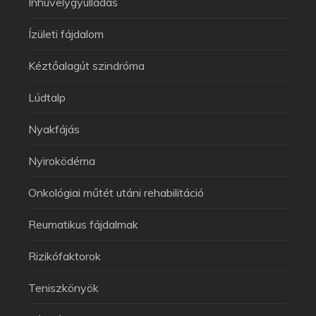
Ínhüvelygyulladás
Ízületi fájdalom
Kéztőalagút szindróma
Lúdtalp
Nyakfájás
Nyiroködéma
Onkológiai műtét utáni rehabilitáció
Reumatikus fájdalmak
Rizikófaktorok
Teniszkönyök