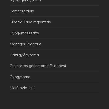
Terrier terápia
Kinezio Tape ragasztás
Gyógymasszázs
Manager Program
Házi gyógytorna
Csoportos gerinctorna Budapest
Arthuman Asszisztens
Általában azonnal válaszolok
Gyógytorna
McKenzie 1+1