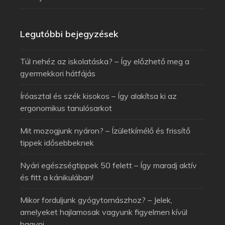
Legutóbbi bejegyzések
Túl nehéz az iskolatáska? – Így előzhető meg a
gyermekkori hátfájás
Íróasztal és szék kisokos – Így alakítsa ki az
ergonomikus tanulósarkot
Mit mozogjunk nyáron? – Ízületkímélő és frissítő
tippek idősebbeknek
Nyári egészségtippek 50 felett – Így maradj aktív
és fitt a kánikulában!
Mikor forduljunk gyógytornászhoz? – Jelek,
amelyeket hajlamosak vagyunk figyelmen kívül
hagyni