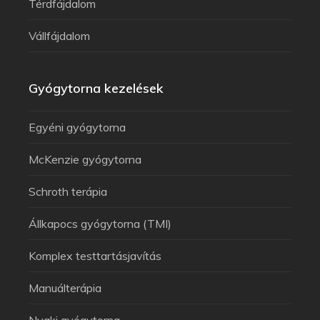
Térdfájdalom
Vállfájdalom
Gyógytorna kezelések
Egyéni gyógytorna
McKenzie gyógytorna
Schroth terápia
Állkapocs gyógytorna (TMI)
Komplex testtartásjavítás
Manuálterápia
Nyaki gyógytorna