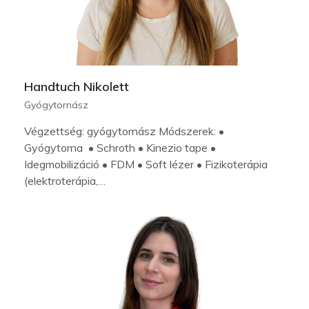
Handtuch Nikolett
Gyógytornász
Végzettség: gyógytornász Módszerek: •
Gyógytorna • Schroth • Kinezio tape •
Idegmobilizáció • FDM • Soft lézer • Fizikoterápia
(elektroterápia,…