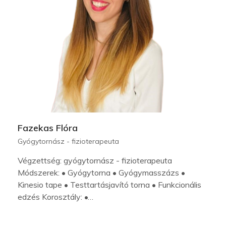
Fazekas Flóra
Gyógytornász - fizioterapeuta
Végzettség: gyógytornász - fizioterapeuta
Módszerek: • Gyógytorna • Gyógymasszázs •
Kinesio tape • Testtartásjavító torna • Funkcionális
edzés Korosztály: •…