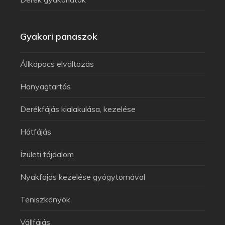
Gyakori panaszok
Állkapocs elváltozás
Hanyagtartás
Derékfájás kialakulása, kezelése
Hátfájás
Ízületi fájdalom
Nyakfájás kezelése gyógytornával
Teniszkönyök
Vállfájás