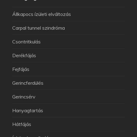
Állkapocs ízületi elváltozás
Carpal tunnel szindróma
Csontritkulás
Derékfájás
Fejfájás
Gerincferdülés
Gerincsérv
Hanyagtartás
Hátfájás