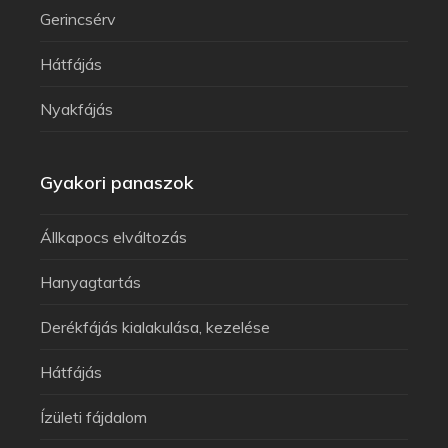
Gerincsérv
Hátfájás
Nyakfájás
Gyakori panaszok
Állkapocs elváltozás
Hanyagtartás
Derékfájás kialakulása, kezelése
Hátfájás
Ízületi fájdalom