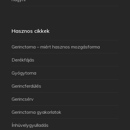
Hasznos cikkek
Gerinctorna – miért hasznos mozgásforma
Derékfájás
Gyógytorna
Gerincferdülés
Gerincsérv
Gerinctorna gyakorlatok
Ínhüvelygyulladás