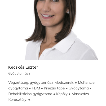
Kecskés Eszter
Gyógytornász
Végzettség: gyógytornász Módszerek: • McKenzie
gyógytorna • FDM • Kinezio tape • Gyógytorna •
Rehabilitációs gyógytorna • Köpöly • Masszázs
Korosztály: •…