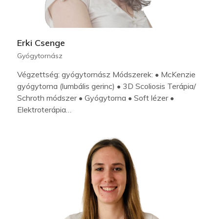
Erki Csenge
Gyógytornász
Végzettség: gyógytornász Módszerek: • McKenzie
gyógytorna (lumbális gerinc) • 3D Scoliosis Terápia/
Schroth módszer • Gyógytorna • Soft lézer •
Elektroterápia…