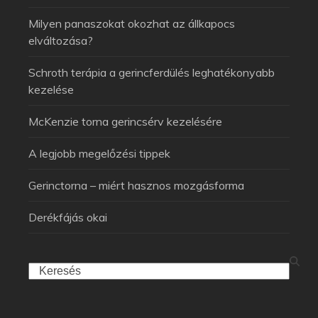
Milyen panaszokat okozhat az állkapocs
elváltozása?
Schroth terápia a gerincferdülés leghatékonyabb
kezelése
McKenzie torna gerincsérv kezelésére
A legjobb megelőzési tippek
Gerinctorna – miért hasznos mozgásforma
Derékfájás okai