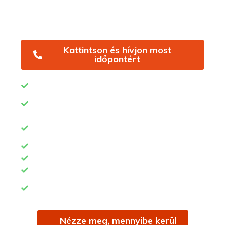
amikkel az Ön állapota is javulni fog!
Rendelőben
vagy kiszállással, az Ön otthonában.
Kattintson és hívjon most
időpontért
Tapasztalt, diplomás gyógytornászok
Speciális kezelések gerincferdülésre és
testtartáselváltozásra
SZÉP kártyás fizetés és Önkéntes
egészségpénztárra elszámolható
Rendelői és otthoni gyógytorna
Szabad időpontok akár 24 órán belül
Időpontfoglalás Telefonon vagy Online
Jól elérhető rendelők (Bp. XII. Déli Pu., Bp. XI.
Kosztolányi Dezső tér)
Nézze meg, mennyibe kerül