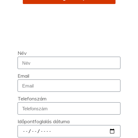
Töltse ki az alábbi űrlapot és
kollégánk velveszi Önnel a
kapcsolatot még ma!
Név
Email
Telefonszám
Időpontfoglalás dátuma