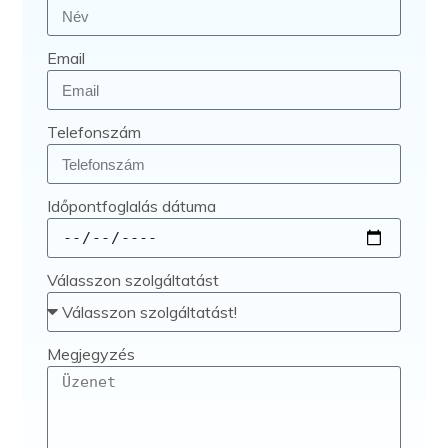
Email
Telefonszám
Időpontfoglalás dátuma
Válasszon szolgáltatást
Arthuman Asszisztens
Általában azonnal válaszolok
Megjegyzés