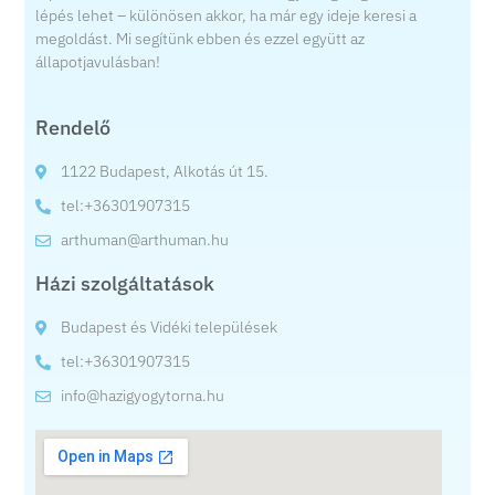
lépés lehet – különösen akkor, ha már egy ideje keresi a
megoldást. Mi segítünk ebben és ezzel együtt az
állapotjavulásban!
Rendelő
1122 Budapest, Alkotás út 15.
tel:+36301907315
arthuman@arthuman.hu
Házi szolgáltatások
Budapest és Vidéki települések
tel:+36301907315
info@hazigyogytorna.hu