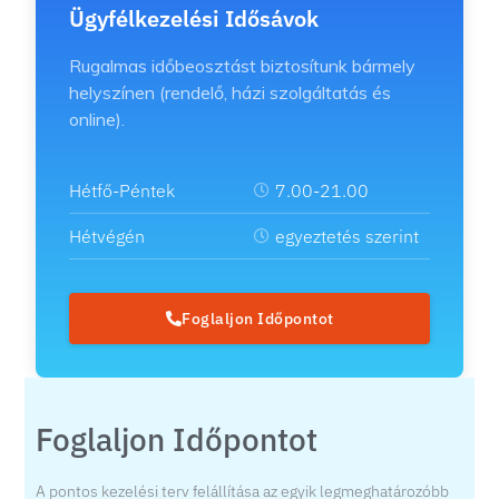
Ügyfélkezelési Idősávok
Rugalmas időbeosztást biztosítunk bármely
helyszínen (rendelő, házi szolgáltatás és
online).
Hétfő-Péntek
7.00-21.00
Hétvégén
egyeztetés szerint
Foglaljon Időpontot
Foglaljon Időpontot
A pontos kezelési terv felállítása az egyik legmeghatározóbb