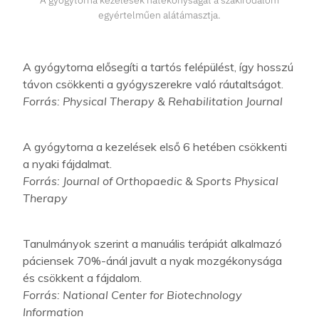
A gyógytorna kezelések hatékonyságát a szakirodalom
egyértelműen alátámasztja.
A gyógytorna elősegíti a tartós felépülést, így hosszú
távon csökkenti a gyógyszerekre való ráutaltságot.
Forrás: Physical Therapy & Rehabilitation Journal
A gyógytorna a kezelések első 6 hetében csökkenti
a nyaki fájdalmat.
Forrás: Journal of Orthopaedic & Sports Physical
Therapy
Tanulmányok szerint a manuális terápiát alkalmazó
páciensek 70%-ánál javult a nyak mozgékonysága
és csökkent a fájdalom.
Forrás: National Center for Biotechnology
Information