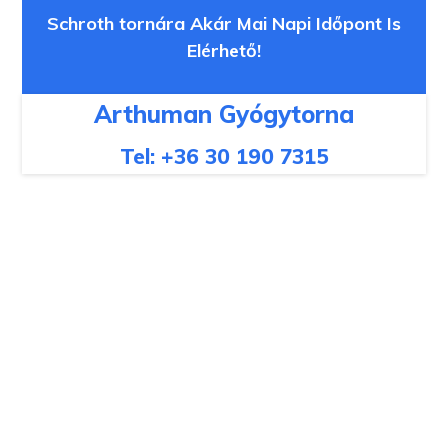
Skip
Schroth tornára Akár Mai Napi Időpont Is
to
Elérhető!
content
Arthuman Gyógytorna
Tel: +36 30 190 7315
Schroth torna – Most
Kedvezménnyel,
Azonnali Időpont
gerincferdülés és
testtartás javítására!
Hatékony gyógytorna és gyógymasszázs kezelések,