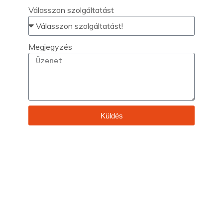
Válasszon szolgáltatást
Megjegyzés
Küldés
Kötelezettség nélkül kitölthető!