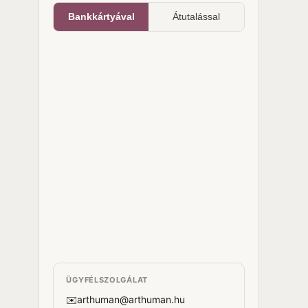
Bankkártyával
Átutalással
ÜGYFÉLSZOLGÁLAT
✉️
arthuman@arthuman.hu