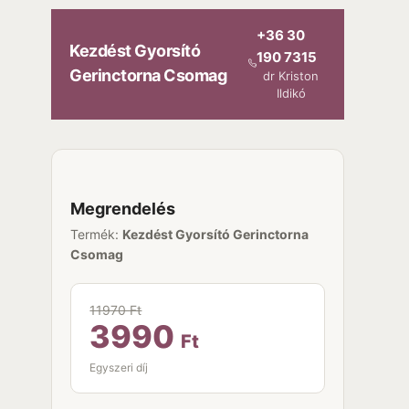
Skip
to
+36 30
Kezdést Gyorsító
content
190 7315
Gerinctorna Csomag
dr Kriston
Ildikó
Megrendelés
Termék:
Kezdést Gyorsító Gerinctorna
Csomag
11970 Ft
3990
Ft
Egyszeri díj