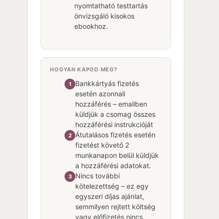
nyomtatható testtartás
önvizsgáló kisokos
ebookhoz.
HOGYAN KAPOD MEG?
Bankkártyás fizetés
1
esetén azonnali
hozzáférés – emailben
küldjük a csomag összes
hozzáférési instrukcióját
Átutalásos fizetés esetén
2
fizetést követő 2
munkanapon belül küldjük
a hozzáférési adatokat.
Nincs további
3
kötelezettség – ez egy
egyszeri díjas ajánlat,
semmilyen rejtett költség
vagy előfizetés nincs